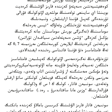
ەتىلگەن كرەديتتەر بويىنشا بورىش جۇكتەمەسىنىڭ
كوەففيتسيەنتىن ەسەپتەۋ كەزىندە قارىز الۋشىنىڭ كرەديت
بويىنشا اي سايىنعى تولەمىنىڭ مولشەرى اۆتوكولىك قۇرالى
تۇرىندەگى كەپىل قۇنىنا ازايتىلعان، وتىمدىلىك
كوەففيتسيەنتىنە تۇزەتىلگەن وتەلۋگە ءتيىس بەرەشەك
سوماسىنىڭ (نەگىزگى بورىش سوماسىنان جانە كرەديتتىڭ
بۇكىل كەزەڭى ءۇشىن ەسەپتەلەتىن سىياقىدان تۇراتىن)
بەرىلەتىن كرەديتتىڭ ايلارمەن كورسەتىلگەن مەرزىمىنە 0,7 گە
تەڭ قامتاماسىز ەتۋ قۇنىنا قاتىناسى رەتىندە ايقىندالادى.
تۇزەتۋلەردىڭ نەگىزدەمەسى اۆتوكولىك كەپىلىمەن قامتاماسىز
ەتىلگەن نەسيەلەر وتەلمەۋ قاۋپىنە جانە اۆتونەسيە/ميكروكرەديتتى
وتەۋ مۇمكىن ەمەستىگىنە از ۇشىرايتىنىن اتاپ وتەدى، ويتكەنى
مەرزىمى وتكەن بەرەشەك كەپىلگە قويىلعان كولىكتى ساتۋ ارقىلى
وتەلەدى. سونىمەن قاتار، كولىك ك ا س ك و(كولىك
قۇرالدارىنىڭ ءوزىن عانا ساقتاندىرۋ - رەد.) ساقتاندىرۋىمەن
قامتىلعان.
سونىمەن قاتار قارىز الۋشىنىڭ كىرىسىن باعالاۋ كەزىندە بانكتىك