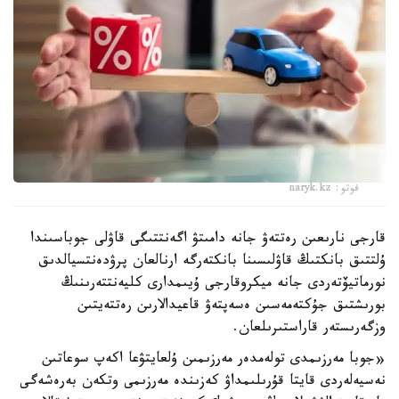
فوتو: naryk.kz
قارجى نارىعىن رەتتەۋ جانە دامىتۋ اگەنتتىگى قاۋلى جوباسىندا
ۇلتتىق بانكتىڭ قاۋلىسىنا بانكتەرگە ارنالعان پرۋدەنتسيالدىق
نورماتيۆتەردى جانە ميكروقارجى ۇيىمدارى كليەنتتەرىنىڭ
بورىشتىق جۇكتەمەسىن ەسەپتەۋ قاعيدالارىن رەتتەيتىن
وزگەرىستەر قاراستىرىلعان.
«جوبا مەرزىمدى تولەمدەر مەرزىمىن ۇلعايتۋعا اكەپ سوعاتىن
نەسيەلەردى قايتا قۇرىلىمداۋ كەزىندە مەرزىمى وتكەن بەرەشەگى