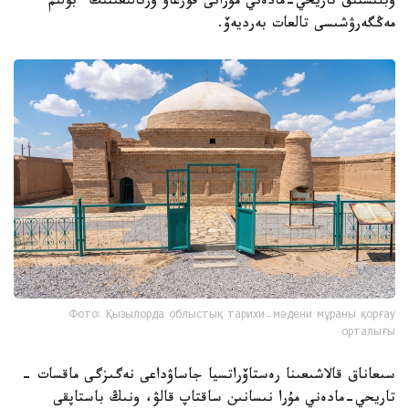
وبلىستىق تاريحي-مادەني مۇرانى قورعاۋ ورتالىعىنىڭ ءبولىم
مەڭگەرۋشىسى تالعات بەرديەۆ.
Фото: Қызылорда облыстық тарихи-мәдени мұраны қорғау
орталығы
سىعاناق قالاشىعىنا رەستاۆراتسيا جاساۋداعى نەگىزگى ماقسات -
تاريحي-مادەني مۇرا نىسانىن ساقتاپ قالۋ، ونىڭ باستاپقى