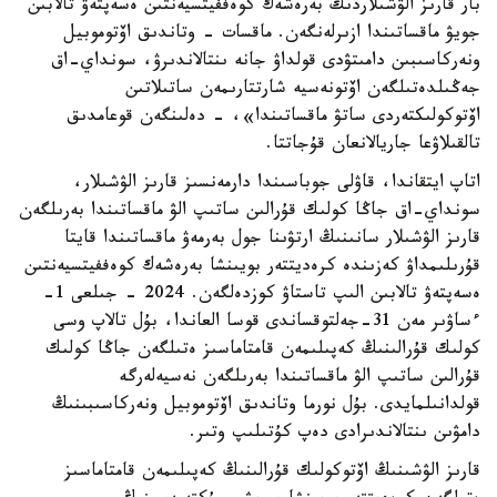
بار قارىز الۋشىلاردىڭ بەرەشەك كوەففيتسيەنتىن ەسەپتەۋ تالابىن
جويۋ ماقساتىندا ازىرلەنگەن. ماقسات - وتاندىق اۆتوموبيل
ونەركاسىبىن دامىتۋدى قولداۋ جانە ىنتالاندىرۋ، سونداي-اق
جەڭىلدەتىلگەن اۆتونەسيە شارتتارىمەن ساتىلاتىن
اۆتوكولىكتەردى ساتۋ ماقساتىندا»، - دەلىنگەن قوعامدىق
تالقىلاۋعا جاريالانعان قۇجاتتا.
اتاپ ايتقاندا، قاۋلى جوباسىندا دارمەنسىز قارىز الۋشىلار،
سونداي-اق جاڭا كولىك قۇرالىن ساتىپ الۋ ماقساتىندا بەرىلگەن
قارىز الۋشىلار سانىنىڭ ارتۋىنا جول بەرمەۋ ماقساتىندا قايتا
قۇرىلىمداۋ كەزىندە كرەديتتەر بويىنشا بەرەشەك كوەففيتسيەنتىن
ەسەپتەۋ تالابىن الىپ تاستاۋ كوزدەلگەن. 2024 - جىلعى 1-
ءساۋىر مەن 31-جەلتوقساندى قوسا العاندا، بۇل تالاپ وسى
كولىك قۇرالىنىڭ كەپىلىمەن قامتاماسىز ەتىلگەن جاڭا كولىك
قۇرالىن ساتىپ الۋ ماقساتىندا بەرىلگەن نەسيەلەرگە
قولدانىلمايدى. بۇل نورما وتاندىق اۆتوموبيل ونەركاسىبىنىڭ
دامۋىن ىنتالاندىرادى دەپ كۇتىلىپ وتىر.
قارىز الۋشىنىڭ اۆتوكولىك قۇرالىنىڭ كەپىلىمەن قامتاماسىز