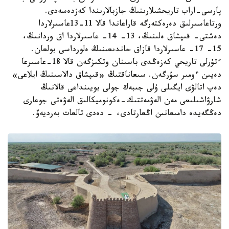
پارسى-اراب تاريحشىلارىنىڭ جازبالارىندا كەزدەسەدى.
ورتاعاسىرلىق دەرەكتەرگە قاراعاندا قالا 11-13عاسىرلاردا
دەشتى- قىپشاق ەلىنىڭ، 13- 14- عاسىرلاردا اق وردانىڭ،
15- 17- عاسىرلاردا قازاق حاندىعىنىڭ ەلورداسى بولعان.
ءتۇرلى تاريحي كەزەڭدى باسىنان وتكىزگەن قالا 18-عاسىرعا
دەيىن ءومىر سۇرگەن. سىعاناقتىڭ «قىپشاق دالاسىنىڭ ايلاعى»
دەپ اتالۋى ايگىلى ۇلى جىبەك جولى بويىنداعى قالانىڭ
شارۋاشىلىعى مەن الەۋمەتتىك-ەكونوميكالىق الەۋەتى جوعارى
دەڭگەيدە دامىعانىن اڭعارتادى، - دەدى تالعات بەرديەۆ.