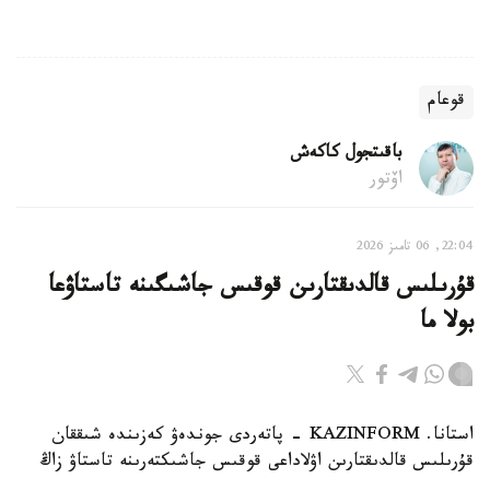
قوعام
باقىتجول كاكەش
اۆتور
22:04, 06 تامىز 2026
قۇرىلىس قالدىقتارىن قوقىس جاشىگىنە تاستاۋعا
بولا ما
استانا. KAZINFORM - پاتەردى جوندەۋ كەزىندە شىققان
قۇرىلىس قالدىقتارىن اۋلاداعى قوقىس جاشىكتەرىنە تاستاۋ زاڭ
تالاپتارىنا قايشى كەلەدى. زاڭگەر باقتيار كارىم مۇنداي