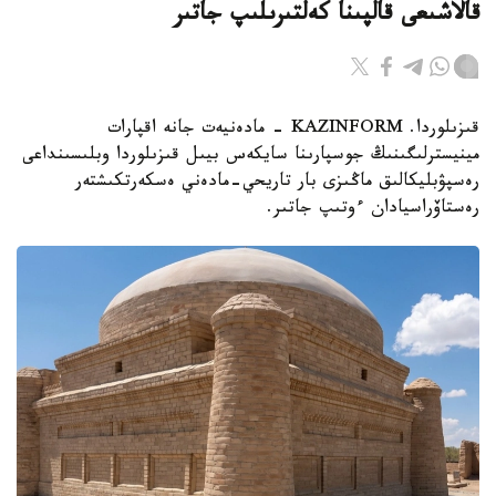
قالاشىعى قالپىنا كەلتىرىلىپ جاتىر
قىزىلوردا. KAZINFORM - مادەنيەت جانە اقپارات
مينيسترلىگىنىڭ جوسپارىنا سايكەس بيىل قىزىلوردا وبلىسىنداعى
رەسپۋبليكالىق ماڭىزى بار تاريحي-مادەني ەسكەرتكىشتەر
رەستاۆراسيادان ءوتىپ جاتىر.