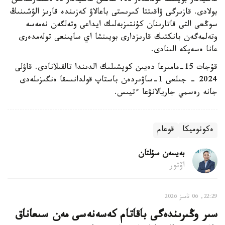
نەسيەلەر بويىنشا تولەمدەر دە، شاعىن نەسيەلەر دە ەسكەرىلەتىن
بولادى. قازىرگى ۋاقىتتا كىرىستى باعالاۋ كەزىندە قارىز الۋشىنىڭ
سوڭعى التى قاتارىنان كۇنتىزبەلىك ايداعى وتەلگەن نەمەسە
وتەلمەگەن بانكتىك قارىزدارى بويىنشا اي سايىنعى تولەمدەرى
عانا ەسەپكە الىنادى.
قۇجات 15-مامىرعا دەيىن كوپشىلىك الدىندا تالقىلانادى. قاۋلى
2024 - جىلعى 1-ساۋىردەن باستاپ قولدانىسقا ەنگىزىلەدى
جانە رەسمي جاريالانۋعا ءتيىس.
ەكونوميكا
قوعام
بەيسەن سۇلتان
اۆتور
22:29, 06 تامىز 2026
سىر وڭىرىندەگى باقاتام كەسەنەسى مەن سىعاناق