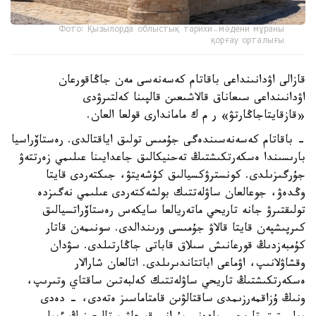
Фото: Қызылорда облыстық тарихи-мәдени мұраны
қорғау орталығы
قازالى اۋدانىنداعى باقاتام كەسەنەسى مەن جاڭاقورعان
اۋدانىنداعى سىعاناق قالاشىعىن قالپىنا كەلتىرۋدى
«قازقايتاجاڭارتۋ» ر م ك ماماندارى قولعا العان.
- باقاتام كەسەنەسىندەگى جۇمىس تولىق اياقتالدى. رەستاۆراسيا
بارىسىندا ەسكەرتكىشتىڭ تەحنيكالىق جاعدايىنا عىلىمي زەرتتەۋ
جۇرگىزىلدى. كونسترۋكسيالىق كۇشەيتۋ، جىكتەردى قايتا
وڭدەۋ، جوعالعان ساۋلەتتىك بولشەكتەردى عىلىمي نەگىزدە
تولىقتىرۋ جانە تاريحي ماتەريالعا سايكەس رەستاۆراتسيالىق
كىرپىشپەن قايتا قالاۋ جۇمىسى ورىندالدى. سونىمەن قاتار
كۇمبەزدىڭ قورعانىش سىلاق قاباتى جاڭارتىلدى. سۋدان
وقشاۋلانىپ، اۋماعى اباتتاندىرىلدى. اتالعان شارالار
ەسكەرتكىشتىڭ تاريحي ساۋلەتتىك كەلبەتىن ساقتاي وتىرىپ،
ونىڭ ۇزاقمەرزىمدى ساقتالۋىن قامتاماسىز ەتەدى، - دەدى