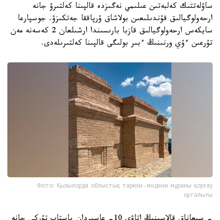
ساۋلەتتىك كەلبەتىن عىلىمي نەگىزدە قالپىنا كەلتىرۋ جانە
ارحەولوگيالىق قۇندىلىعىن بولاشاق ۇرپاققا جەتكىزۋ. جوسپارعا
سايكەس ارحەولوگيالىق قازبا بارىسىندا ارشىلعان 2 كەسەنە مەن
تۇرعىن ءۇي ورنىنىڭ ءبىر بولىگى قالپىنا كەلتىرىلەدى.
Фото: Қызылорда облыстық тарихи-мәдени мұраны қорғау
орталығы
- سىعاناق قالاسىنىڭ اتاۋى 10- عاسىردان باستاپ تۇركى جانە