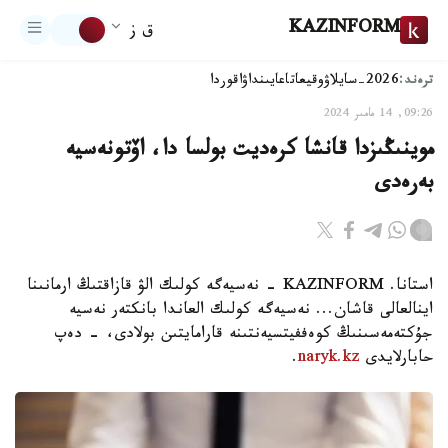
KAZINFORM
ق ز
ترەند:
2026-سايلاۋ
وقيعا
تاعايىنداۋ
اقوردا
09:26, 14 مامىر 2024
موينىڭىزدا قانشا كرەديت بولسا دا، اۆتونەسيە
بەرەدى
استانا. KAZINFORM - نەسيەگە كولىك الۋ قازاقتىڭ ارمانىنا
اينالعالى قاشان... نەسيەگە كولىك العاندا بانكتەر نەسيە
جۇكتەمەسىنىڭ كوەففيتسيەنتىنە قارامايتىن بولادى، - دەپ
حابارلايدى
naryk.kz
.