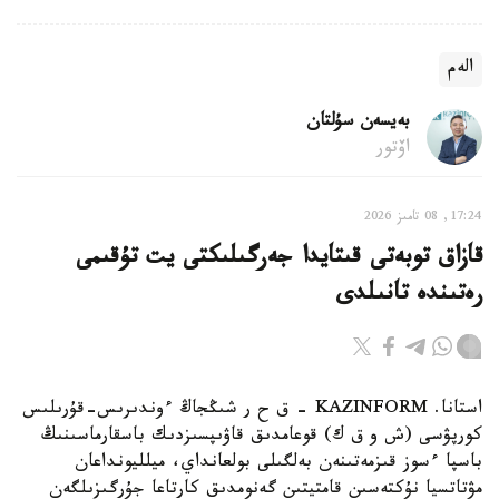
الەم
بەيسەن سۇلتان
اۆتور
17:24, 08 تامىز 2026
قازاق توبەتى قىتايدا جەرگىلىكتى يت تۇقىمى
رەتىندە تانىلدى
استانا. KAZINFORM – ق ح ر شىڭجاڭ ءوندىرىس-قۇرىلىس
كورپۋسى (ش و ق ك) قوعامدىق قاۋىپسىزدىك باسقارماسىنىڭ
باسپا ءسوز قىزمەتىنەن بەلگىلى بولعانداي، ميلليونداعان
مۋتاتسيا نۇكتەسىن قامتيتىن گەنومدىق كارتاعا جۇرگىزىلگەن