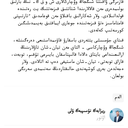
قازىرگى ۋاقىتتا شىڭجاڭ وۆچاركالارى ش و ق ك- نىڭ بارلىق
بولىمدەرى مەن قالالارىندا شتاتتىق قىزمەتتىك يت رەتىندە
قولدانىلادى. ولار شەكارالىق باقىلاۋ مەن قوعامدىق ءتارتىپتى
قامتاماسىز ەتۋ قىزمەتىندە جوعارى ايماقتىق بەيىمدىلىگىن
كورسەتىپ كەلەدى.
قىتاي جۇمىسشى يتتەردى باسقارۋ قاۋىمداستىعى دەرەگىنشە،
شىڭجاڭ وۆچاركاسى - التاي مەن تيان-شان تاۋلارىنىڭ
ارالىعىنداعى بايتاق دالادا قالىپتاسقان بايىرعى تۇقىم، توبەت،
قازاق توبەتى، تيان-شان ماستيفى دەپ تە اتالادى. ولار
ەجەلدەن بەرى كوشپەندى حالىقتاردىڭ سەنىمدى سەرىگى
بولعان.
الەم
ريزابەك نۇسىپبەك ۇلى
اۆتور