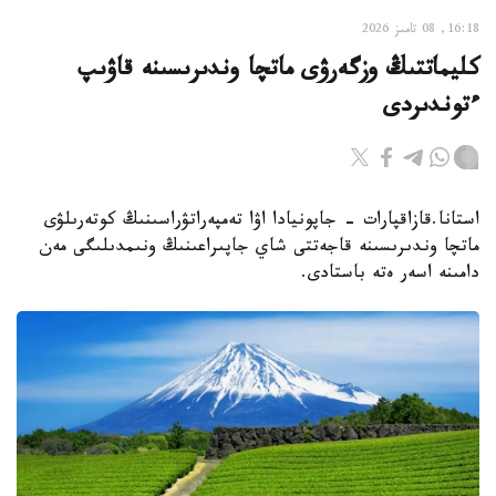
16:18, 08 تامىز 2026
كليماتتىڭ وزگەرۋى ماتچا وندىرىسىنە قاۋىپ
ءتوندىردى
استانا.قازاقپارات - جاپونيادا اۋا تەمپەراتۋراسىنىڭ كوتەرىلۋى
ماتچا وندىرىسىنە قاجەتتى شاي جاپىراعىنىڭ ونىمدىلىگى مەن
دامىنە اسەر ەتە باستادى.