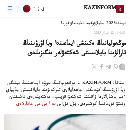
KAZINFORM
ق ز
ترەند:
2026-سايلاۋ
وقيعا
تاعايىنداۋ
اقوردا
14:36, 12 قازان 2025
موڭعوليانىڭ ەكىنشى ايماعىندا وبا اۋرۋىنىڭ
تارالۋىنا بايلانىستى شەكتەۋلەر ەنگىزىلدى
استانا. KAZINFORM - موڭعوليانىڭ حوۆد ايماعىنىڭ بيلىگى
وبا اۋرۋىنىڭ كۇدىكتى جاعدايلارى تىركەلۋىنە بايلانىستى جاپپاي
ءىس-شارالارعا ۋاقىتشا شەكتەۋ قويىپ، مەكتەپتەردى قاشىقتان
وقىتۋ فورماتىنا كوشىردى. بۇل تۋرالى
ت ا س س حابارلادى
.