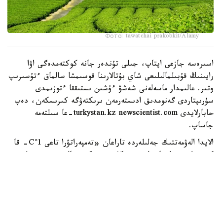
Фото: tawatchai prakobkit/Alamy
اسىرەسە جازعى اپتاپ، جىلى تۇندەر جانە كوكتەمدەگى اۋا
رايىنىڭ قۇبىلمالىلىعى شاي بۇتالارىنا قوسىمشا سالماق ءتۇسىرىپ
وتىر. عالىمدار ماسەلەنى شەشۋ ءۇشىن ىستىققا ءتوزىمدى
سۇرىپتاردى گەنومدىق ادىستەرمەن ىرىكتەۋگە كىرىسكەن، دەپ
حابارلايدى turkystan.kz newscientist.com-عا سىلتەمە
جاساپ.
الايدا الەۋمەتتىك جەلىلەردە تاراعان «تەمپەراتۋرا تاعى 1°C- قا
كوتەرىلسە، ماتچا مۇلدە جوعالادى» دەگەن مالىمدەمەنى عىلىمي
تۇرعىدان دالەلدەنگەن بولجام دەۋگە بولمايدى. قازىرگى
زەرتتەۋلەر كليماتتىڭ جىلىنۋى ءونىم كولەمىن ازايتىپ، جوعارى
ساپالى ماتچانىڭ ءدامىن وزگەرتۋى مۇمكىن ەكەنىن كورسەتەدى.
ءبىراق ناقتى ءبىر گرادۋسقا بايلانعان جويىلۋ شەگى انىقتالعان
جوق.