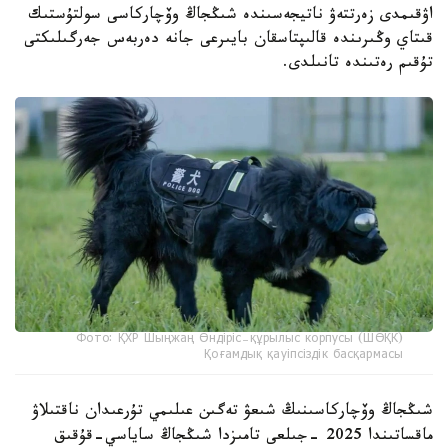
اۋقىمدى زەرتتەۋ ناتيجەسىندە شىڭجاڭ وۆچاركاسى سولتۇستىك
قىتاي وڭىرىندە قالىپتاسقان بايىرعى جانە دەربەس جەرگىلىكتى
تۇقىم رەتىندە تانىلدى.
Фото: ҚХР Шыңжаң Өндіріс-құрылыс корпусы (ШӨҚК)
Қоғамдық қауіпсіздік басқармасы
شىڭجاڭ وۆچاركاسىنىڭ شىعۋ تەگىن عىلىمي تۇرعىدان ناقتىلاۋ
ماقساتىندا 2025 -جىلعى تامىزدا شىڭجاڭ ساياسي-قۇقىق