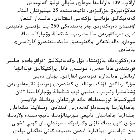
ارالاپ، 109 داراباسقا جوعارى ساپالى تولىق گەنومدىق
سەكۆەنيرلەۋ جۇرگىزدى. ناتيجەسىندە 25 ميلليوننان استام
گەنەتيكالىق مۋتاتسيا نۇكتەسى انىقتالدى. عالىمدار الىنعان
اۋقىمدى دەرەكتەردى جەر بەتىندەگى 260 يت تۇقىمىن قامتيتىن
ءىرى دەرەكقورمەن سالىستىرىپ، شىڭجاڭ وۆچاركاسىنىڭ
جوعارى دالدىكتەگى «گەنومدىق سايكەستەندىرۋ كارتاسىن»
جاسادى.
دەرەككوزدىڭ جازۋىنشا، بۇل «گەنەتيكالىق ءتولقۇجات» عىلىمي
قورىتىندى عانا ەمەس، سونىمەن قاتار پراكتيكالىق قولدانۋعا
ارنالعان «باعدار» قىزمەتىن اتقارادى. بۇعان دەيىن
جۇرگىزىلگەن فۋنكتسيونالدىق گەندەردى زەرتتەۋ ناتيجەلەرىمەن
ۇشتاستىرا وتىرىپ، عىلىمي توپ شىڭجاڭ وۆچاركاسىنا ءتان
گيپوكسياعا توزىمدىلىك جانە قورشاعان ورتانىڭ قولايسىز
جاعدايلارىنا بەيىمدەلۋ گەندەرىن انىقتادى. وسىلايشا مىڭداعان
جىلدارعا جالعاسقان تابيعي سۇرىپتالۋدىڭ ناتيجەسىندە ولاردىڭ
سۋىق ءارى بيىك تاۋلى وڭىرلەرگە، سونداي-اق گوبي ءشولى
مەن شولەيتتى ايماقتارعا ابدەن بەيىمدەلگەنى بەلگىلى بولدى.