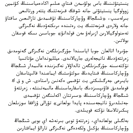
ينستيتۋتىنىڭ باس بولۋىمەن قىتاي عىلىم اكادەمياسىنىڭ كۋنمين
زوولوگيا ينستيتۋتى جانە شوقك قىزمەتتىك يتتەر ورتالىعى
بىرلەسىپ، «شىڭجاڭ وۆچاركاسىنىڭ تۇقىمدىق تازالىعىن ساقتاۋ
جانە ولاردى قىزمەتتىك يت رەتىندە ىرىكتەۋدىڭ نەگىزگى
تەحنولوگيالارىن ازىرلەۋ مەن قولدانۋ» جوباسىن ىسكە قوسقان
بولاتىن.
جۋىردا اتالعان جوبا اياسىندا جۇرگىزىلگەن نەگىزگى گەنومدىق
زەرتتەۋدىڭ ناتيجەلەرى جاريالاندى. ميلليونداعان مۋتاتسيا
نۇكتەسىنە جۇرگىزىلگەن تالداۋلار نەگىزىندە عالىمدار شىڭجاڭ
وۆچاركاسىنىڭ قىتايدىڭ سولتۇستىك ايماعىندا قالىپتاسقان
بايىرعى جەرگىلىكتى يت تۇقىمى ەكەنىن راستادى. ش و ق ك
قوعامدىق قاۋىپسىزدىك باسقارماسىنىڭ مالىمەتىنشە، زەرتتەۋ
شىڭجاڭ وۆچاركاسىنىڭ «سىرتتان اكەلىنگەن تۇقىمدى
جەتىلدىرۋ ناتيجەسىندە پايدا بولعانى» تۋرالى ۇزاققا سوزىلعان
پىكىرتالاسقا نۇكتە قويىلدى.
بەلگىلى بولعانداي، زەرتتەۋ توبى بىرنەشە اي بويى شىڭجاڭ
وۆچاركاسىنىڭ بۇكىل ولكەدەگى نەگىزگى تارالۋ ايماقتارىن