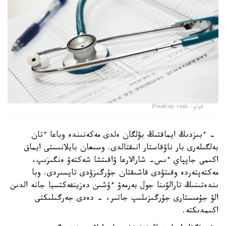
فوتو: Pixabay.com
- ءبىزدىڭ ايماقتىڭ بۋلگان ەلدى مەكەنىندە وباعا ءتان
بەلگىلەرى بار ناۋقاستار انىقتالدى. وسىعان بايلانىستى ايماق
اكىمى جاپپاي ءىس- شارالارعا ۋاقىتشا شەكتەۋ ەنگىزىپ،
مەكتەپتەردە وقىتۋدى قاشىقتان جۇرگىزۋدى تاپسىردى. وبا
ىندەتىنىڭ تارالۋىنا جول بەرمەۋ ءۇشىن دەزينفەكتسيا جانە الدىن
الۋ جۇمىستارى جۇرگىزىلىپ جاتىر، - دەدى جەرگىلىكتى
اكىمدىكتە.