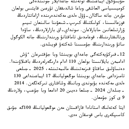
حۋبسۋگۋل ايماعىنىڭ توتەنشە جاعدايلار جونىندەگى
كوميسسياسى العاشقى وباعا شالدىققان تۇرعىن قايتىس بولعان
مۋرەن جانە ساگاان-ۋۋل ەلدى مەكەندەرىندە ازاماتتاردىڭ
قوزعالىسىنا، كولىكتىڭ كىرىپ-شىعۋىنا سالىنعان تىيىم
ۇزارتىلعانىن حابارلاعان. سونداي-اق بازارلاردىڭ، ساۋدا
ورتالىقتارىنىڭ، قوعامدىق تاماقتانۋ ورىندارىنىڭ جانە الكوگول
ساتۋ ورىندارىنىڭ جۇمىسىنا شەكتەۋ قويىلدى.
12-قىركۇيەكتەگى جاعداي بويىنشا وبا جۇقتىرعان ءۇش
اداممەن بايلانىستا بولعان 110 ادام دارىگەرلەردىڭ باقىلاۋىندا.
دەنساۋلىق ساقتاۋ قىزمەتىنىڭ مالىمەتىنشە، 2025 -جىلعى
تامىزداعى جاعداي بويىنشا موڭعوليانىڭ 17 ايماعىنداعى 130
ەلدى مەكەندە بۋبوندى وبانىڭ وشاقتارى تىركەلگەن. 2014
-جىلدان 2024 -جىلعا دەيىن 20 ادامعا وبا جۇعىپ، ولاردىڭ
9 ى كوز جۇمعان.
ايتا كەتەلىك استانادا قازاقستان مەن موڭعوليانىڭ 100گە جۋىق
كاسىپكەرى باس قوسقان ەدى.