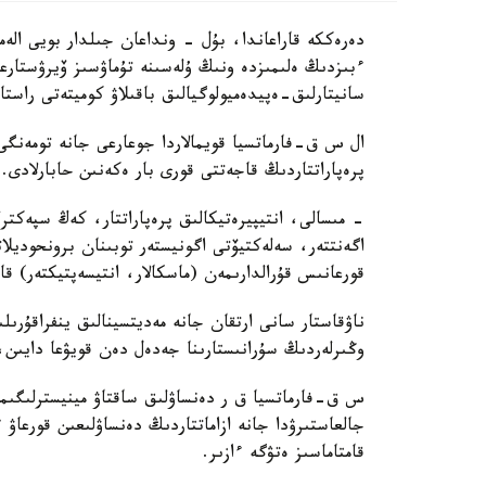
دەرەككە قاراعاندا، بۇل - ونداعان جىلدار بويى الەم
سانيتارلىق-ەپيدەميولوگيالىق باقىلاۋ كوميتەتى راستا
ال س ق-فارماتسيا قويمالاردا جوعارعى جانە تومەنگى
پرەپاراتتاردىڭ قاجەتتى قورى بار ەكەنىن حابارلادى.
- مىسالى، انتيپيرەتيكالىق پرەپاراتتار، كەڭ سپەكترلى
اگەنتتەر، سەلەكتيۆتى اگونيستەر توبىنان برونحوديلاتا
قورعانىس قۇرالدارىمەن (ماسكالار، انتيسەپتيكتەر) قا
ناۋقاستار سانى ارتقان جانە مەديتسينالىق ينفراقۇرى
وڭىرلەردىڭ سۇرانىستارىنا جەدەل دەن قويۋعا دايىن
س ق-فارماتسيا ق ر دەنساۋلىق ساقتاۋ مينيسترلىگىم
جالعاستىرۋدا جانە ازاماتتاردىڭ دەنساۋلىعىن قورعاۋ
قامتاماسىز ەتۋگە ءازىر.