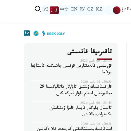
الداۋ
KZ
QZ
РУ
EN
中文
ق ز
ЎЗ
تاقىرىپقا قاتىستى
22:04, 06 تامىز 2026
قۇرىلىس قالدىقتارىن قوقىس جاشىگىنە تاستاۋعا
بولا ما
20:56, 06 تامىز 2026
قازاقستاننىڭ ۇلتتىق تاۋارلار كاتالوگىندا 29
ميلليوننان استام تاۋار تىركەلگەن
20:45, 06 تامىز 2026
تانىمال بلوگەر قايسار قامزا ۆەتنامنان
ەكستراديسيالاندى
20:31, 06 تامىز 2026
استانانىڭ وسىنشالىقتى كەرەمەت قالا ەكەنىن