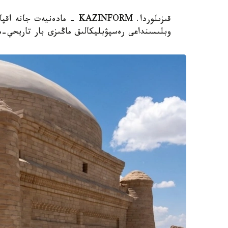
قىزىلوردا. KAZINFORM - مادە
وبلىسىنداعى رەسپۋبليكالىق ماڭىزى بار تاريحي-