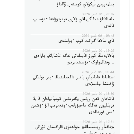
بىلمەپپىن نيكولاي كوستەر-ۆالداۋ
20:07, 06 تامىز 2026
ىلە الاتاۋىندا گيمالاي ۇلارى فوتوتۇزاققا ءتۇسىپ
قالدى
19:45, 06 تامىز 2026
قاي سالاعا گرانت كوپ ءبولىندى
19:27, 06 تامىز 2026
بالالاردىڭ كورۋ قابىلەتى نەگە ناشارلاپ بارادى
- وفتالمولوگ ءتۇسىندىردى
18:44, 06 تامىز 2026
استانادا قابانباي باتىر داڭعىلىنىڭ ءبىر بولىگى
ۋاقىتشا جابىلادى
18:30, 06 تامىز 2026
قاشاعان كەن ورنىن يگەرەتىن كومپانيادان 2,3
تريلليون تەڭگە ماجبۇرلەپ ءوندىرىپ الۋ ءۇشىن
ءىس قوزعالدى
17:31, 06 تامىز 2026
«تاقتار ويىنىنىڭ» جۇلدىزى قازاقستان تۋرالى