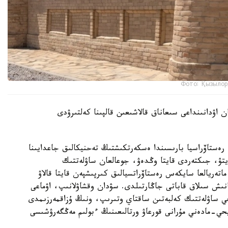
Фото: Қызылор
 اۋدانىنداعى سىعاناق قالاشىعىن قالپىنا كەلتىرۋدى
ەستاۆراسيا بارىسىندا ەسكەرتكىشتىڭ تەحنيكالىق جاعدايىنا
تۋ، جىكتەردى قايتا وڭدەۋ، جوعالعان ساۋلەتتىك
اتەريالعا سايكەس رەستاۆراتسيالىق كىرپىشپەن قايتا قالاۋ
نىش سىلاق قاباتى جاڭارتىلدى. سۋدان وقشاۋلانىپ، اۋماعى
يحي ساۋلەتتىك كەلبەتىن ساقتاي وتىرىپ، ونىڭ ۇزاقمەرزىمدى
حي-مادەني مۇرانى قورعاۋ ورتالىعىنىڭ ءبولىم مەڭگەرۋشىسى