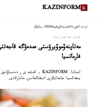
KAZINFORM
ترەند:
اقوردا
تاعايىنداۋ
وقيعا
2026-سايلاۋ
07:56, 06 قاڭتار 2025
مەتاپنەۆموۆيرۋستى ەمدەۋگە قاجە
فارماتسيا
استانا. KAZINFORM - كەشە ق ر 
ينفەكسيا جاعدايلارى انىقتالعانىن حابارلادى.