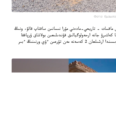
Фото: Қызыло
ى ماقسات - تاريحي-مادەني مۇرا نىسانىن ساقتاپ قالۋ، ونىڭ
 كەلتىرۋ جانە ارحەولوگيالىق قۇندىلىعىن بولاشاق ۇرپاققا
جەتكىزۋ. جوسپارعا سايكەس ارحەولوگيالىق قازبا بارىسىندا ارشىلعان 2 كەسەنە مەن تۇرعىن ءۇي ورنىنىڭ ءبىر