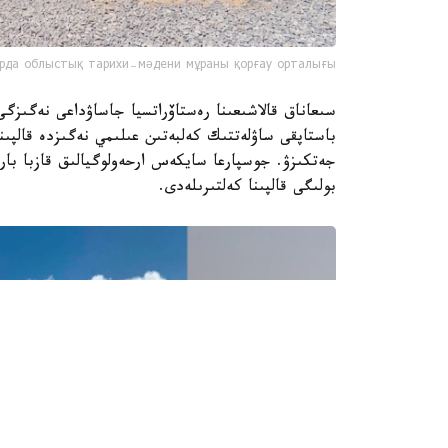
рда облыстық тарихи-мәдени мұраны қорғау орталығы
سىعاناق قالاشىعىنا رەستاۆراتسيا جاساۋداعى نەگىزگ
باستاپقى ساۋلەتتىك كەلبەتىن عىلىمي نەگىزدە قالپىنا
بولىگى قالپىنا كەلتىرىلەدى.