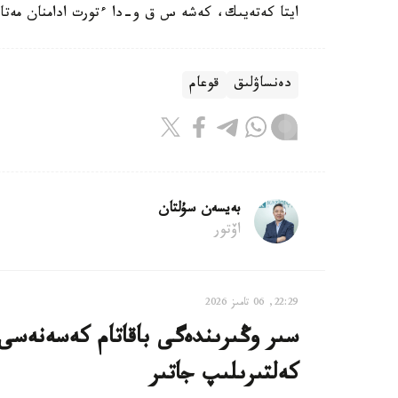
ايتا كەتەيىك، كەشە س ق و-دا ءتورت ادامنان مەتاپ
دەنساۋلىق
قوعام
بەيسەن سۇلتان
اۆتور
22:29, 06 تامىز 2026
سىر وڭىرىندەگى باقاتام كەسەنەسى م
كەلتىرىلىپ جاتىر