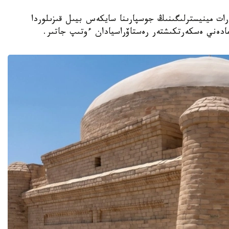
نيەت جانە اقپارات مينيسترلىگىنىڭ جوسپارىنا سايكەس بيىل قىزىلوردا
مادەني ەسكەرتكىشتەر رەستاۆراسيادان ءوتىپ جاتىر.