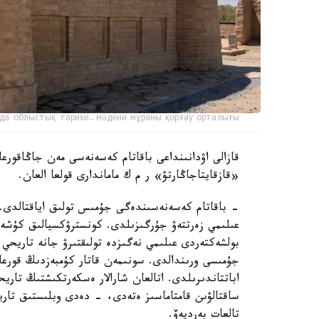
да облыстық тарихи-мәдени мұраны қорғау орталығы
قازالى اۋدانىنداعى باقاتام كەسەنەسى مەن جاڭاقورعان
«قازقايتاجاڭارتۋ» ر م ك ماماندارى قولعا العان.
- باقاتام كەسەنەسىندەگى جۇمىس تولىق اياقتالدى. ر
عىلىمي زەرتتەۋ جۇرگىزىلدى. كونسترۋكسيالىق كۇشەي
بولشەكتەردى عىلىمي نەگىزدە تولىقتىرۋ جانە تاريحي م
جۇمىسى ورىندالدى. سونىمەن قاتار كۇمبەزدىڭ قورعا
اباتتاندىرىلدى. اتالعان شارالار ەسكەرتكىشتىڭ تار
ساقتالۋىن قامتاماسىز ەتەدى، - دەدى وبلىستىق تاري
تالعات بەرديەۆ.