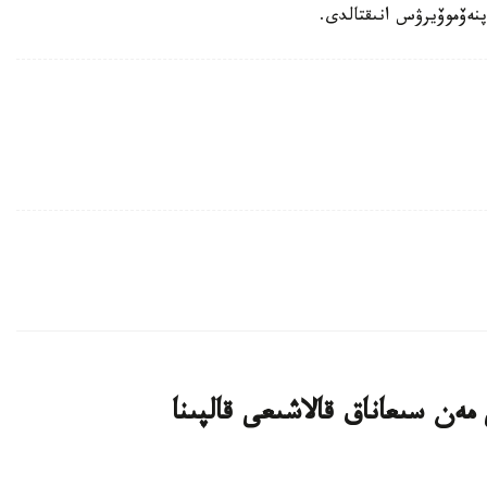
نەۆموۆيرۋس انىقتالدى.
ەن سىعاناق قالاشىعى قالپىنا