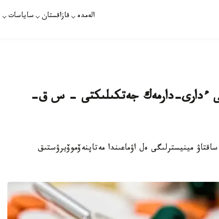
الەمدە
قازاقستان
ساياسات
ت
تتى ءدارى-دارمەك جەتكىلىكتى - س ق-
دەنساۋلىق ساقتاۋ مينيسترلىگى ەل اۋماعىندا مەتاپنەۆموۆيرۋستىق