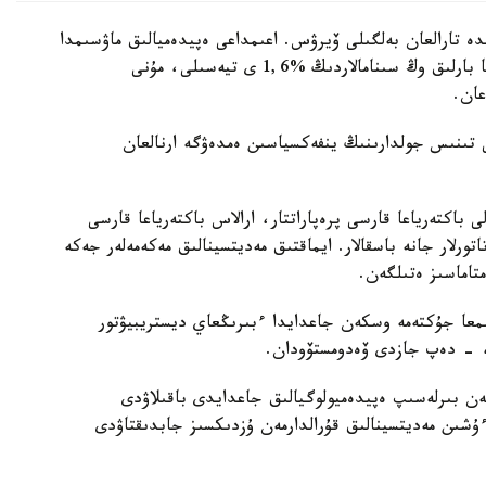
دە تارالعان بەلگىلى ۆيرۋس. اعىمداعى ەپيدەميالىق ماۋسىمدا
ءبىزدىڭ ەلىمىزدە ونىڭ ۇلەسىنە تۇماۋسىز ۆيرۋستارعا بارلىق وڭ سىنامالاردىڭ %1,6 ى تيەسىلى، مۇنى
عان.
 تىنىس جولدارىنىڭ ينفەكسياسىن ەمدەۋگە ارنالعان
 باكتەرياعا قارسى پرەپاراتتار، ارالاس باكتەرياعا قارسى
تورلار جانە باسقالار. ايماقتىق مەديتسينالىق مەكەمەلەر جەكە
متاماسىز ەتىلگەن.
لىمعا جۇكتەمە وسكەن جاعدايدا ءبىرىڭعاي ديستريبيۋتور
، - دەپ جازدى ۆەدومستۆودان.
ەن بىرلەسىپ ەپيدەميولوگيالىق جاعدايدى باقىلاۋدى
 ءۇشىن مەديتسينالىق قۇرالدارمەن ۇزدىكسىز جابدىقتاۋدى