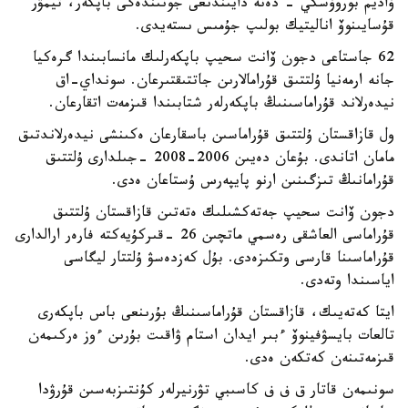
ۆاديم بوروۆسكي - دەنە دايىندىعى جونىندەگى باپكەر، تيمۋر
قۇسايىنوۆ اناليتيك بولىپ جۇمىس ىستەيدى.
62 جاستاعى دجون ۆانت سحيپ باپكەرلىك مانسابىندا گرەكيا
جانە ارمەنيا ۇلتتىق قۇرامالارىن جاتتىقتىرعان. سونداي-اق
نيدەرلاند قۇراماسىنىڭ باپكەرلەر شتابىندا قىزمەت اتقارعان.
ول قازاقستان ۇلتتىق قۇراماسىن باسقارعان ەكىنشى نيدەرلاندتىق
مامان اتاندى. بۇعان دەيىن 2006-2008 -جىلدارى ۇلتتىق
قۇرامانىڭ تىزگىنىن ارنو پايپەرس ۇستاعان ەدى.
دجون ۆانت سحيپ جەتەكشىلىك ەتەتىن قازاقستان ۇلتتىق
قۇراماسى العاشقى رەسمي ماتچىن 26 -قىركۇيەكتە فارەر ارالدارى
قۇراماسىنا قارسى وتكىزەدى. بۇل كەزدەسۋ ۇلتتار ليگاسى
اياسىندا وتەدى.
ايتا كەتەيىك، قازاقستان قۇراماسىنىڭ بۇرىنعى باس باپكەرى
تالعات بايسۋفينوۆ ءبىر ايدان استام ۋاقىت بۇرىن ءوز ەركىمەن
قىزمەتىنەن كەتكەن ەدى.
سونىمەن قاتار ق ف ف كاسىبي تۋرنيرلەر كۇنتىزبەسىن قۇرۋدا