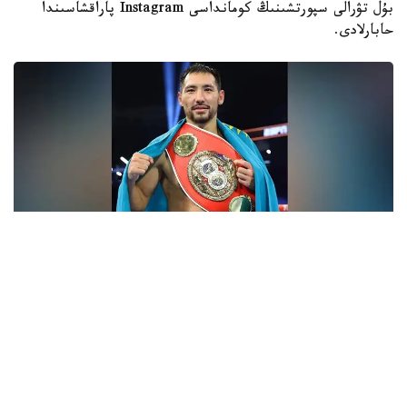
بۇل تۋرالى سپورتشىنىڭ كومانداسى Instagram پاراقشاسىندا
حابارلادى.
فوتو: Top Rank
- ءبارى قايتا باستالادى. باستامامىز ءساتتى بولعان سياقتى.
قۇرمەتتى جانكۇيەرلەر، قولداۋلارىڭىزعا كوپ راقمەت!
جەرلەستەرىڭىز رەتىندە ماعان ەرەكشە دەمەۋ كورسەتىپ
كەلەسىزدەر. قازىر ۆيزانى كۇتىپ وتىرمىز. ەگەر ءبارى ويداعىداي