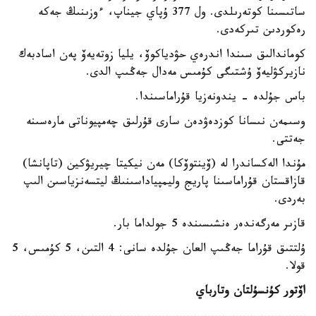
ساتىسىنا كوتەرىلدى. ول 377 ۇپاي جيناپ، ءوزىنىڭ جەكە
رەكوردىن تىركەدى.
كوماندالىق سىندا اندرەي حۋدياكوۆ، يليا زوتەيەۆ پەن اسادبەك
نازيركۋليەۆ ۇشتىگى كۇمىس مەدال جەڭىپ الدى.
باس جۇلدە - يندونەزيا قۇراماسىندا.
وسىمەن نىسانا كوزدەۋدەن سارى قۇرلىق چەمپيوناتى مارەسىنە
جەتتى.
مۇندا الەكساندرا لە (ۆينتوۆكا) مەن نيكيتا چيريۋكين (تاپانشا)
قازاقستان قۇراماسىنا پاريج وليمپياداسىنىڭ ليتسەنزياسىن الىپ
بەردى.
قازىر مەرگەندەر ەنشىسىندە 5 جولداما بار.
ۇلتتىق قۇراما جەڭىپ العان جۇلدە سانى: 4 التىن، 5 كۇمىس، 5
قولا.
اۆتور كۇنسۇلتان وتارباي