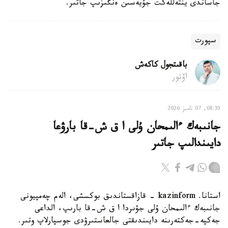
جاساندى ينتەللەكت جۇيەسىن ەنگىزىپ جاتىر.
سپورت
باقىتجول كاكەش
اۆتور
08:55, 07 تامىز 2026
جانىبەك ءالىمحان ۇلى ا ق ش-قا بارۋعا
دايىندالىپ جاتىر
استانا. kazinform - قازاقستاندىق بوكسشى، الەم چەمپيونى
جانىبەك ءالىمحان ۇلى جۋىردا ا ق ش-قا بارىپ، الداعى
جەكپە-جەكتەرىنە دايىندىقتى جالعاستىرۋدى جوسپارلاپ وتىر.