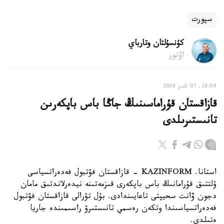
سپورت
كۇنسۇلتان وتارباي
اۆتور
18:04, 07 تامىز 2026
قازاقستان قۇراماسىنىڭ جاڭا باس باپكەرىن
تانىستىرىلدى
استانا. KAZINFORM - قازاقستان فۋتبول فەدەراتسياسى
ۇلتتىق قۇرامانىڭ باس باپكەرى قىزمەتىنە نيدەرلاندتىق مامان
دجون ۆانت سحيپتى تاعايىندادى. بۇل تۋرالى قازاقستان فۋتبول
فەدەراتسياسىندا وتكەن رەسمي تانىستىرۋ راسىمىندە جاريا
ەتىلدى.