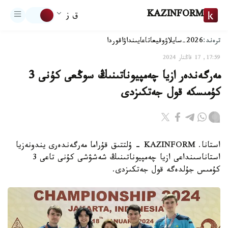
KAZINFORM
ق ز
ترەند:
2026-سايلاۋ
وقيعا
تاعايىنداۋ
اقوردا
17:59, 17 قاڭتار 2024
مەرگەندەر ازيا چەمپيوناتىنىڭ سوڭعى كۇنى 3
كۇمىسكە قول جەتكىزدى
استانا. KAZINFORM - ۇلتتىق قۇراما مەرگەندەرى يندونەزيا
استاناسىنداعى ازيا چەمپيوناتىنىڭ شەشۋشى كۇنى تاعى 3
كۇمىس جۇلدەگە قول جەتكىزدى.