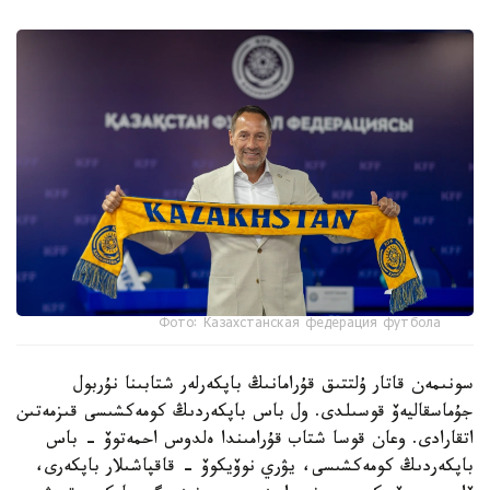
Фото: Казахстанская федерация футбола
سونىمەن قاتار ۇلتتىق قۇرامانىڭ باپكەرلەر شتابىنا نۇربول
جۇماسقاليەۆ قوسىلدى. ول باس باپكەردىڭ كومەكشىسى قىزمەتىن
اتقارادى. وعان قوسا شتاب قۇرامىندا ەلدوس احمەتوۆ - باس
باپكەردىڭ كومەكشىسى، يۋري نوۆيكوۆ - قاقپاشىلار باپكەرى،