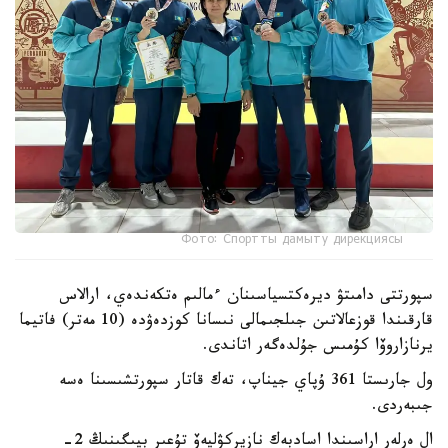
Фото: Спортты дамыту дирекциясы
سپورتتى دامىتۋ ديرەكتسياسىنان ءمالىم ەتكەندەي، ارالاس
قارقىندا قوزعالاتىن جىلجىمالى نىسانا كوزدەۋدە (10 مەتر) فاتيما
يرنازاروۆا كۇمىس جۇلدەگەر اتاندى.
ول جارىستا 361 ۇپاي جيناپ، تەك قاتار سپورتشىسىنا ەسە
جىبەردى.
ال ەرلەر اراسىندا اسادبەك نازيركۋليەۆ تۇعىر بيىگىنىڭ 2-