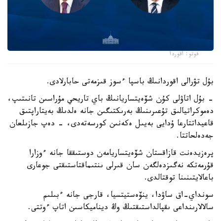
فوتو: اقوردا
بۇل تۋرالى اقوردانىڭ باسپا ءسوز قىزمەتى حابارلادى.
- بۇل اتاۋلى كۇن شۆەيتساريانىڭ باي تاريحي مۇراسىن تانىتىپ،
دەموكراتيالىق تۇعىرىنىڭ بەرىكتىگىن جانە ەلدىڭ بەيتاراپتىق
قاعيداتتارعا ۇدايى بەيىل ەكەنىن كورسەتەدى، - دەپ جازىلعان
جەدەلحاتتا.
پرەزيدەنت قازاقستان شۆەيتساريامەن دوستىققا جانە ءوزارا
قۇرمەتكە نەگىزدەلگەن سان قىرلى ىنتىماقتاستىقتى جوعارى
باعالايتىنىنا توقتالدى.
سونداي-اق ساۋدا، ينۆەستيتسيا، قارجى جانە ءبىلىم
سالالارىنداعى ىقپالداستىقتىڭ وڭ ديناميكاسىن اتاپ ءوتتى.