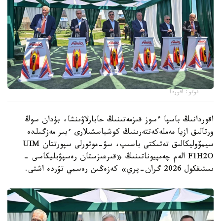
فوتو: اقوردا
اقوردانىڭ باسپا ءسوز قىزمەتىنىڭ حابارلاۋىنشا، بۇدان سوڭ
ورتالىق ازيا مەملەكەتتەرىنىڭ كوشباسشىلارى ءبىر مەزگىلدە
سيمۆوليكالىق تەتىكتى باسىپ، سۋ-موتورلى سپورتتان UIM
F1H2O الەم چەمپيوناتىنىڭ «قىرعىزستان رەسپۋبليكاسى -
ىستىقكول 2026 گران-پري» كەزەڭىن رەسمي تۇردە اشتى.