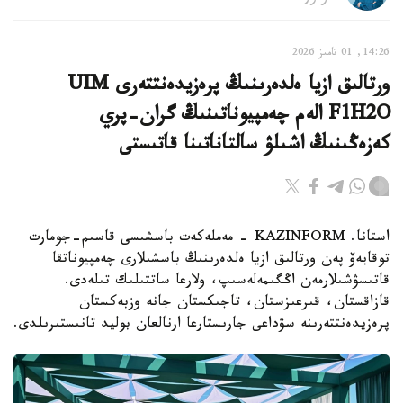
14:26, 01 تامىز 2026
ورتالىق ازيا ەلدەرىنىڭ پرەزيدەنتتەرى UIM
F1H2O الەم چەمپيوناتىنىڭ گران-پري
كەزەڭىنىڭ اشىلۋ سالتاناتىنا قاتىستى
استانا. KAZINFORM - مەملەكەت باسشىسى قاسىم-جومارت
توقايەۆ پەن ورتالىق ازيا ەلدەرىنىڭ باسشىلارى چەمپيوناتقا
قاتىسۋشىلارمەن اڭگىمەلەسىپ، ولارعا ساتتىلىك تىلەدى.
قازاقستان، قىرعىزستان، تاجىكستان جانە وزبەكستان
پرەزيدەنتتەرىنە سۋداعى جارىستارعا ارنالعان بوليد تانىستىرىلدى.