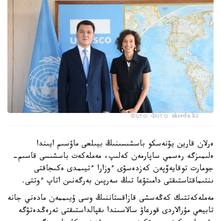
Фото: Фото: akorda.kz
ەرلان قارين يۋنەسكو باسشىسىنىڭ بيىلعى ماۋسىم ايىندا
ەلىمىزگە رەسمي ساپارمەن كەلىپ، مەملەكەت باسشىسى قاسىم-
جومارت توقايەۆپەن كەزدەسۋى ءوزارا ءتيىمدى ەكىجاقتى
ىنتىماقتاستىقتى دامىتۋعا تىڭ سەرپىن بەرگەنىن اتاپ ءوتتى.
مەملەكەتتىك كەڭەسشى قازاقستاننىڭ وسى ۇيىممەن مادەني جانە
تابيعي مۇرالاردى قورعاۋ سالاسىندا ىقپالداستىقتى تەرەڭدەتۋگە