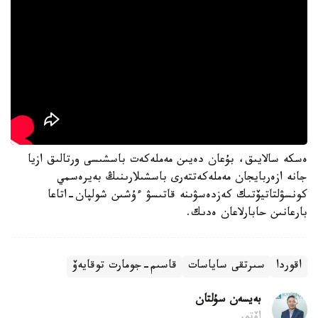
ەسكە سالايىق، بۇعان دەيىن مەملەكەت باسشىسى ورتالىق ازيا
جانە ازەربايجان مەملەكەتتەرى باسشىلارىنىڭ بەيرەسمي
كونسۋلتاتيۆتىك كەزدەسۋىنە قاتىسۋ ءۇشىن شولپان-اتاعا
بارعانىن حابارلاعان ەدىك.
اقوردا
سىرتقى ساياسات
قاسىم-جومارت توقايەۆ
بەيسەن سۇلتان
اۆتور