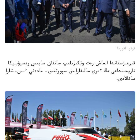
فوتو: اقوردا
قىرعىزستاندا العاش رەت وتكىزىلىپ جاتقان سايىس رەسپۋبليكا
تاريحىنداعى ەڭ ءىرى حالىقارالىق سپورتتىق- مادەني ءىس-شارا
سانالادى.