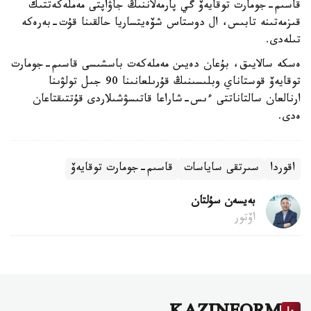
قاسىم-جومارت توقايەۆ گي پارمەلاننىڭ جاۋاپتى مەملەكەتتىك
قىزمەتىنە تابىس، ال دوستاس شۆەيتساريا حالقىنا قۇت-بەرەكە
تىلەدى.
ەسكە سالايىق، بۇعان دەيىن مەملەكەت باسشىسى قاسىم-جومارت
توقايەۆ قوستاناي وبلىسىنىڭ قۇرىلعانىنا 90 جىل تولۋىنا
ارنالعان سالتاناتتى ءىس-شاراعا قاتىسۋشىلاردى قۇتتىقتاعان
ەدى.
اقوردا
سىرتقى ساياسات
قاسىم-جومارت توقايەۆ
بەيسەن سۇلتان
اۆتور