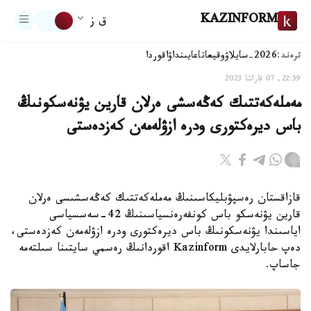
KAZINFORM
ق ز
ترەند:
2026-سايلاۋ
وقيعا
تاعايىنداۋ
اقوردا
22:59, 07 قاراشا 2023
مەملەكەتتىك كەڭەسشى ەرلان قارين يۋنەسكونىڭ
باس ديرەكتورى ودرە ازۋلەمەن كەزدەستى
قازاقستان رەسپۋبليكاسىنىڭ مەملەكەتتىك كەڭەسشىسى ەرلان
قارين يۋنەسكو باس كونفەرەنسياسىنىڭ 42-سەسسياسى
اياسىندا يۋنەسكونىڭ باس ديرەكتورى ودرە ازۋلەمەن كەزدەستى،
دەپ حابارلايدى Kazinform اقوردانىڭ رەسمي سايتىنا سىلتەمە
جاساپ.