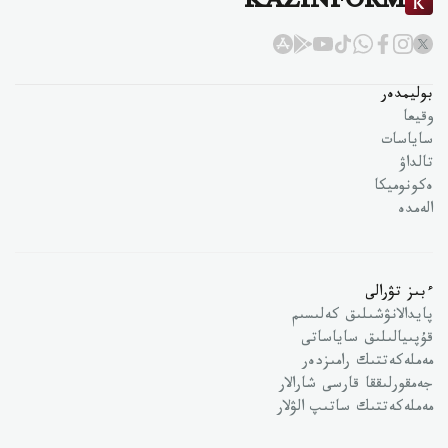
KAZINFORM
بوليمدەر
وقيعا
ساياسات
تالداۋ
ەكونوميكا
الەمدە
ءبىز تۋرالى
پايدالانۋشىلىق كەلىسىم
قۇپىيالىلىق ساياساتى
مەملەكەتتىك رامىزدەر
جەمقورلىققا قارسى شارالار
مەملەكەتتىك ساتىپ الۋلار