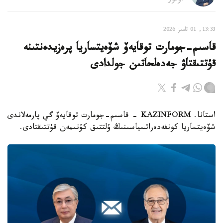
13:33, 01 تامىز 2026
قاسىم-جومارت توقايەۆ شۆەيتساريا پرەزيدەنتىنە
قۇتتىقتاۋ جەدەلحاتىن جولدادى
استانا. KAZINFORM - قاسىم-جومارت توقايەۆ گي پارمەلاندى
شۆەيتساريا كونفەدەراتسياسىنىڭ ۇلتتىق كۇنىمەن قۇتتىقتادى.