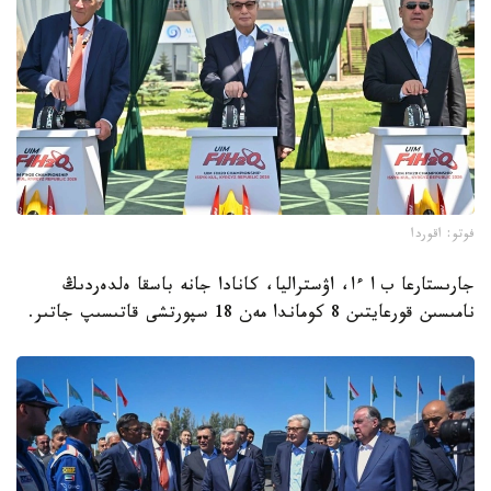
فوتو: اقوردا
جارىستارعا ب ا ءا، اۋستراليا، كانادا جانە باسقا ەلدەردىڭ
نامىسىن قورعايتىن 8 كوماندا مەن 18 سپورتشى قاتىسىپ جاتىر.