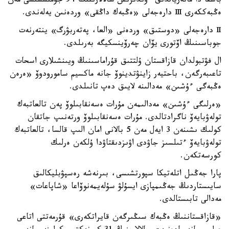
باسقا دا ماتەريالدىق ءوندىرىس سالالارىنىڭ 94 جۇمىسشىسى مەن
ەڭبەككەرى Ⅲ دارەجەلى «ەڭبەك داڭقى» وردەنىن يەلەندى.
Ⅱ دارەجەلى «دوستىق» وردەنى «العا، پەتەربۋرگ» ينتەرنەت
جوباسىنىڭ اۆتورى يۆان چەرۆينسكيگە بەرىلدى.
ال فۋتبولدان قازاقستان ۇلتتىق قۇراماسىنىڭ ويىنشىلارى اسحات
تاعىبەرگەن، باحتيەر زاينۋتدينوۆ جانە ماكسيم سامورودوۆ «ەرەن
ەڭبەگى ءۇشىن» مەدالىنە لايىق دەپ تانىلدى.
«ەرلىگى ءۇشىن» مەدالىمەن مۇرات ەسەنقابىلوۆ پەن تالعاتبەك
تولەۋبايەۆ ناگرادتالدى. مۇرات ەسەنقابىلوۆ ورتەنىپ جاتقان
كولىك ىشىنەن 3 ايەل مەن 5 بالانى امان الىپ قالسا، تالعاتبەك
تولەۋبايەۆ ءتىلسىز جاۋدى اۋىزدىقتاۋدا ۇلكەن ەرلىك
كورسەتكەن.
پارا جەڭىل اتلەتيكا سپورتشىسى، بىرنەشە رەسپۋبليكالىق
سايىستاردىڭ جەڭىمپازى ايسۇلۋ سۇلەيمەنوۆاعا «شاپاعات»
مەدالى تابىستالدى.
«قازاقستاننىڭ ەڭبەك سىڭىرگەن قايراتكەرى» قۇرمەتتى اتاعى