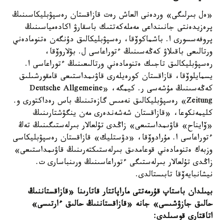
«ەل بىرلىگى» وردەنى العاش رەت قازاقستان رەسپۋبليكاسىنىڭ
پرەزيدەنتى جانىنداعى مەملەكەتتىك باسقارۋ اكادەمياسىنىڭ
پروفەسسورى ا. باشماكوۆقا، رەسپۋبليكالىق دۇنگەن ەتنومادەني
ورتالىعى باقىلاۋ كەڭەسىنىڭ ءتوراعاسى ل. بۋلاروۆقا،
رەسپۋبليكالىق تاجىك ەتنومادەني ورتالىعىنىڭ ءتوراعاسى ا.
يسمايلوۆقا، قازاقستان كورەيلەرى قاۋىمداستىعى قامقورشىلىق
كەڭەسىنىڭ مۇشەسى ر. كيمگە، «Deutsche Allgemeine
Zeitung» رەسپۋبليكالىق نەمىس گازەتىنىڭ باس رەداكتورى و.
كليمەنكوعا، «قازاقستان شەشەندەرى مەن ينگۋشتارىنىڭ
«ۆايناح» قاۋىمداستىعى» زاڭدى تۇلعالار بىرلەستىگىنىڭ تەڭ
ءتوراعاسى ا. مۇرادوۆقا، «دۋستليك» قازاقستان رەسپۋبليكاسى
وزبەك ەتنومادەني قوعامدىق بىرلەستىكتەرىنىڭ قاۋىمداستىعى»
زاڭدى تۇلعالار بىرلەستىگى ءتوراعاسىنىڭ ورىنباسارى ت.
نيشانبايەۆقا تابىستالدى.
بيىلدان باستاپ قۇرمەتتى ماراپاتتار قاتارىنا «قازاقستاننىڭ
حالىق جازۋشىسى» جانە «قازاقستاننىڭ حالىق ءارتىسى»
اتاقتارى قوسىلدى: