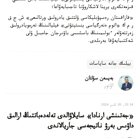
قىزمەتكەرى يرينا لاشكاروۆنا تاجىبايەۆاعا؛
«قازاقستان رەسپۋبليكاسى ۇلتتىق يادرولىق ورتالىعى» ش ج ق
ر م ك «اتوم ەنەرگياسى ينستيتۋتى» فيليالىنىڭ تەرمويادرولىق
زەرتتەۋلەر ءبولىمىنىڭ باسشىسى باۋىرجان جامبىل ۇلى
شەكتىبايەۆقا بەرىلدى.
بيلىك جانە ساياسات
بەيسەن سۇلتان
اۆتور
23:34, 05 تامىز 2026
«جەتىنشى ارنادا» سايلاۋالدى تەلەدەباتتىڭ ارالىق
داۋىس بەرۋ ناتيجەسى جاريالاندى