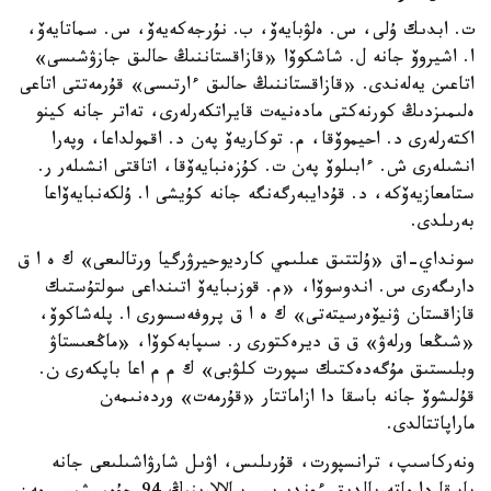
ت. ابدىك ۇلى، س. ەلۋبايەۆ، ب. نۇرجەكەيەۆ، س. سماتايەۆ،
ا. اشيروۆ جانە ل. شاشكوۆا «قازاقستاننىڭ حالىق جازۋشىسى»
اتاعىن يەلەندى. «قازاقستاننىڭ حالىق ءارتىسى» قۇرمەتتى اتاعى
ەلىمىزدىڭ كورنەكتى مادەنيەت قايراتكەرلەرى، تەاتر جانە كينو
اكتەرلەرى د. احيموۆقا، م. توكاريەۆ پەن د. اقمولداعا، وپەرا
انشىلەرى ش. ءابىلوۆ پەن ت. كۇزەنبايەۆقا، اتاقتى انشىلەر ر.
ستامعازيەۆكە، د. قۇدايبەرگەنگە جانە كۇيشى ا. ۇلكەنبايەۆاعا
بەرىلدى.
سونداي-اق «ۇلتتىق عىلىمي كارديوحيرۋرگيا ورتالىعى» ك ە ا ق
دارىگەرى س. اندوسوۆا، «م. قوزىبايەۆ اتىنداعى سولتۇستىك
قازاقستان ۋنيۆەرسيتەتى» ك ە ا ق پروفەسسورى ا. پلەشاكوۆ،
«شىڭعا ورلەۋ» ق ق ديرەكتورى ر. سىپابەكوۆا، «ماڭعىستاۋ
وبلىستىق مۇگەدەكتىك سپورت كلۋبى» ك م م اعا باپكەرى ن.
قۇلىشوۆ جانە باسقا دا ازاماتتار «قۇرمەت» وردەنىمەن
ماراپاتتالدى.
ونەركاسىپ، ترانسپورت، قۇرىلىس، اۋىل شارۋاشىلىعى جانە