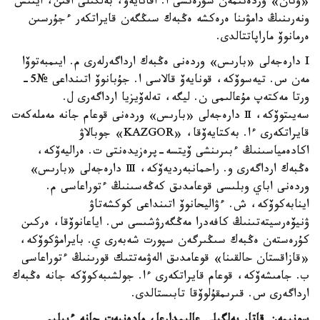
«وتان» وردەنىمەن سۋرەتشى ا. اقانايەۆ، بەلگىلى اقىن، ايتىس
ونەرىنىڭ دامۋىنا ەرەكشە ەڭبەك سىڭگەن قايراتكەر ءجۇرسىن
ەرمانوۆ ماراپاتتالدى.
I دارەجەلى «بارىس» وردەنى ەڭبەك ارداگەرلەرى م. ايىمبەتوۆا
مەن س. تيەسوۆكە، قونايەۆ قالاسى ا. جۇبانوۆ اتىنداعى №5-
ورتا مەكتەپ مۇعالىمى ن. ليگە، تەلەۆيزيا ارداگەرى ل.
سەيىتوۆكە، Ⅱ دارەجەلى «بارىس» وردەنى قوعام جانە مەملەكەت
قايراتكەرى ءا. بەكتايەۆقا، «KAZGOR» جوبالاۋ
اكادەمياسىنىڭ ءبىرىنشى ۆيتسە-پرەزيدەنتى ت. ەراليەۆكە،
ەڭبەك ارداگەرى و. راحمانبەرديەۆكە، Ⅲ دارەجەلى «بارىس»
وردەنى اباي وبلىسى قوعامدىق كەڭەسىنىڭ ءتوراعاسى م.
اينابەكوۆكە، ش. ءۋاليحانوۆ اتىنداعى كوكشەتاۋ
ۋنيۆەرسيتەتىنىڭ كافەدرا مەڭگەرۋشىسى س. اياعانوۆقا، ەركىن
كۇرەستەن ەڭبەك سىڭىرگەن سپورت شەبەرى ي. بايرامۋكوۆكە،
«قازاقستان حالقىنا» قوعامدىق الەۋمەتتىك قورىنىڭ ءتوراعاسى
ب. جامىشەۆكە، قوعام قايراتكەرى ءا. جولشىبەكوۆكە جانە ەڭبەك
ارداگەرى س. قىرىمقۇلوۆقا تابىستالدى.