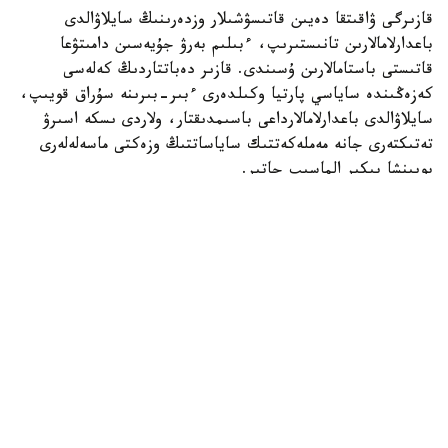
قازىرگى ۋاقىتقا دەيىن قاتىسۋشىلار وزدەرىنىڭ سايلاۋالدى
باعدارلامالارىن تانىستىرىپ، ءبىلىم بەرۋ جۇيەسىن دامىتۋعا
قاتىستى باستامالارىن ۇسىندى. قازىر دەباتتاردىڭ كەلەسى
كەزەڭىندە ساياسي پارتيا وكىلدەرى ءبىر-بىرىنە سۇراق قويىپ،
سايلاۋالدى باعدارلامالارداعى باسىمدىقتار، ولاردى ىسكە اسىرۋ
تەتىكتەرى جانە مەملەكەتتىك ساياساتتىڭ وزەكتى ماسەلەلەرى
بويىنشا پىكىر الماسىپ جاتىر.
«ادىلەت» پارتياسىنىڭ وكىلى راۋان كەنجەحان ۇلى ءبىلىم بەرۋ
جۇيەسىن سيفرلاندىرۋعا باعىتتالعان باستامالاردى تانىستىردى.
پارتيا ءبىلىم بەرۋ سالاسىندا جاساندى ينتەللەكتىنى قولدانۋدى
كەڭەيتۋدى ۇسىنىپ، جەكە دەرەكتەردى قورعاۋعا، تسيفرلىق
قاۋىپسىزدىكتى قامتاماسىز ەتۋگە جانە حالىقتىڭ سيفرلىق
ساۋاتتىلىعىن ارتتىرۋعا باسىمدىق بەرەتىنىن مالىمدەدى.
سونىمەن قاتار الداعى بەس جىل ىشىندە 5 ميلليون
قازاقستاندىقتى سيفرلىق تەحنولوگيالار مەن جاساندى ينتەللەكت
داعدىلارىنا وقىتۋ جوسپارى ۇسىنىلدى.