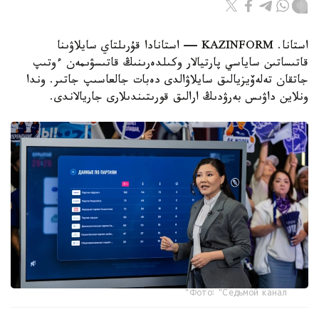
استانا. KAZINFORM — استانادا قۇرىلتاي سايلاۋىنا
قاتىساتىن ساياسي پارتيالار وكىلدەرىنىڭ قاتىسۋىمەن ءوتىپ
جاتقان تەلەۆيزيالىق سايلاۋالدى دەبات جالعاسىپ جاتىر. وندا
ونلاين داۋىس بەرۋدىڭ ارالىق قورىتىندىلارى جاريالاندى.
Фото: "Седьмой канал"