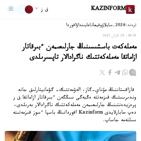
KAZINFORM
ق ز
ترەند:
2026-سايلاۋ
وقيعا
تاعايىنداۋ
اقوردا
08:55, 24 قازان 2023
مەملەكەت باسشىسىنىڭ جارلىعىمەن ءبىرقاتار
ازاماتقا مەملەكەتتىك ناگرادالار تاپسىرىلدى
قازاقستاننىڭ مۇناي-گاز، الەۋمەتتىك- گۋمانيتارلىق جانە
وندىرىستىك قىزمەتتە ەڭبەگى سىڭگەن ءبىرقاتار ازاماتقا ق ر
پرەزيدەنتىنىڭ جارلىعىمەن مەملەكەتتىك ناگرادالار بەرىلدى،
دەپ حابارلايدى Kazinform اقوردانىڭ باسپا ءسوز قىزمەتىنە
سىلتەمە جاساپ.