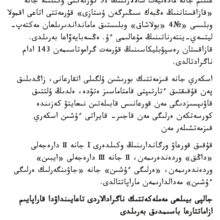
عىلىم جانە مادەنيەت سالالارىنىڭ 31 كورنەكتى وكىلىنە جانە
«قازاقستاننىڭ ەڭبەك سىڭىرگەن ۇستازى» قۇرمەتتى اتاعى اقمولا
وبلىسى «№4 «بولاشاق» وبلىستىق مامانداندىرىلعان مەكتەپ-
ليتسەي-ينتەرناتىنىڭ مۇعالىمى ءۇ. ەڭسەبايەۆاعا بەرىلدى.
قازاقستان رەسپۋبليكاسىنىڭ قۇرمەت گراموتاسىمەن 143 ادام
ناگرادتالدى.
اسكەري جانە قىزمەتتىك بورىشىن ۇلگىلى اتقارعانى، زاڭدىلىق
پەن قۇقىقتىق ءتارتىپتى قامتاماسىز ەتۋدە، ەلدىڭ ۇلتتىق
قاۋىپسىزدىگى مەن قورعانىس قابىلەتىن نىعايتۋ كەزىندە
كورسەتكەن ەرلىگى مەن قاجىر- قايراتى ءۇشىن اسكەري
قىزمەتشىلەر مەن
قۇقىق قورعاۋ ورگاندارىنىڭ وكىلدەرى I جانە Ⅱ دارەجەلى
«داڭق» وردەندەرىمەن، Ⅱ جانە Ⅲ دارەجەلى «ايبىن»
وردەندەرىمەن، «ەرلىگى ءۇشىن» جانە «جاۋىنگەرلىك ەرلىگى
ءۇشىن» مەدالدارىمەن ماراپاتتالدى.
جالپى بيىلعى مەملەكەتتىك ناگرادالاردى تاعايىنداۋدا قاراپايىم
ازاماتتارعا باسىمدىق بەرىلدى