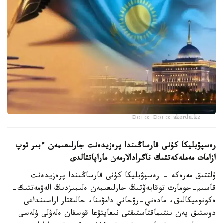
Фото: Фото: akorda.kz
رەسپۋبليكا كۇنى قارساڭىندا پرەزيدەنت جارلىعىمەن ءبىر توپ
ازامات مەملەكەتتىك ناگرادالارمەن ماراپاتتالدى
ۇلتتىق مەرەكە - رەسپۋبليكا كۇنى قارساڭىندا پرەزيدەنت
قاسىم-جومارت توقايەۆتىڭ جارلىعىمەن ەلىمىزدىڭ الەۋمەتتىك-
ەكونوميكالىق، مادەني-رۋحاني دامۋىنا، حالىقتار اراسىنداعى
دوستىق پەن ىنتىماقتاستىقتى نىعايتۋعا قوسقان ەلەۋلى ۇلەسى