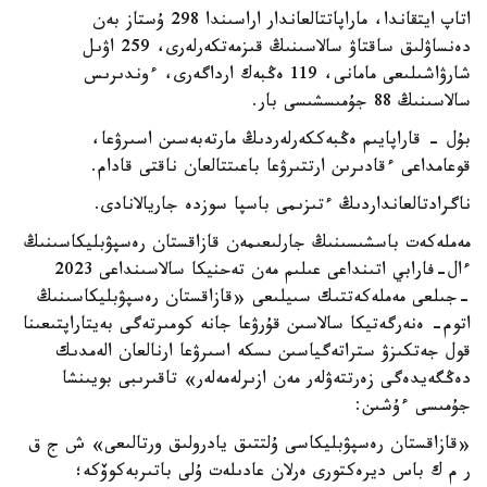
اتاپ ايتقاندا، ماراپاتتالعاندار اراسىندا 298 ۇستاز بەن
دەنساۋلىق ساقتاۋ سالاسىنىڭ قىزمەتكەرلەرى، 259 اۋىل
شارۋاشىلىعى مامانى، 119 ەڭبەك ارداگەرى، ءوندىرىس
سالاسىنىڭ 88 جۇمىسشىسى بار.
بۇل - قاراپايىم ەڭبەككەرلەردىڭ مارتەبەسىن اسىرۋعا،
قوعامداعى ءقادىرىن ارتتىرۋعا باعىتتالعان ناقتى قادام.
ناگرادتالعانداردىڭ ءتىزىمى باسپا سوزدە جاريالانادى.
مەملەكەت باسشىسىنىڭ جارلىعىمەن قازاقستان رەسپۋبليكاسىنىڭ
ءال-فارابي اتىنداعى عىلىم مەن تەحنيكا سالاسىنداعى 2023
-جىلعى مەملەكەتتىك سىيلىعى «قازاقستان رەسپۋبليكاسىنىڭ
اتوم- ەنەرگەتيكا سالاسىن قۇرۋعا جانە كومىرتەگى بەيتاراپتىعىنا
قول جەتكىزۋ ستراتەگياسىن ىسكە اسىرۋعا ارنالعان الەمدىك
دەڭگەيدەگى زەرتتەۋلەر مەن ازىرلەمەلەر» تاقىرىبى بويىنشا
جۇمىسى ءۇشىن:
«قازاقستان رەسپۋبليكاسى ۇلتتىق يادرولىق ورتالىعى» ش ج ق
ر م ك باس ديرەكتورى ەرلان عادىلەت ۇلى باتىربەكوۆكە؛