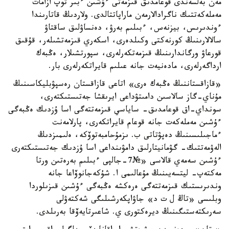
مەن بەلسەندى قوعامدىق قىزمەتى ءۇشىن ءبىر توپ ازامات
مەملەكەتتىك ناگرادالارمەن ماراپاتتالدى. ولاردىڭ قاتارىندا
ءوندىرىس، بيزنەس، ءبىلىم بەرۋ، دەنساۋلىق ساقتاۋ
سالالارىنىڭ كورنەكتى وكىلدەرى، اسكەري قىزمەتشىلەر، قۇقىق
قورعاۋ ورگاندارىنىڭ قىزمەتكەرلەرى، سپورتشىلار، ەڭبەك
ارداگەرلەرى، مادەنيەت جانە عىلىم قايراتكەرلەرى بار.
«قازاقستاننىڭ ەڭبەك ەرى» اتاعى قازاقستان رەسپۋبليكاسىنىڭ
مۇناي-گاز سالاسىن دامىتۋداعى ايرىقشا جەتىستىكتەرى،
سونداي-اق قوعامدىق- ساياسي قىزمەتتەگى اسا ۇزدىك ەڭبەگى
ءۇشىن مەملەكەت جانە قوعام قايراتكەرى، پارلامەنت
ءماجىلىسىنىڭ دەپۋتاتى ب. ىزمۇحامبەتوۆكە، ەلىمىزدىڭ
الەۋمەتتىك- گۋمانيتارلىق دامۋىنداعى اسا ۇزدىك جەتىستىكتەرى
ءۇشىن سەمەي قالاسى «№7-جالپى ءبىلىم بەرەتىن ورتا
مەكتەپ- ليتسەيىنىڭ مۇعالىمى ا. شۇكەجانوۆاعا جانە
وندىرىستىك قىزمەتتەگى ەرەكشە ەڭبەگى ءۇشىن قىزىلوردا
وبلىسى «تاڭ ل ت د» جاۋاپكەرشىلىگى شەكتەۋلى
سەرىكتەستىگىنىڭ ديرەكتورى ي. شاعىرتايەۆقا بەرىلدى.