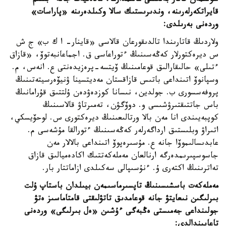
سونىمەن قاتار بەلگىلى عالىمدارعا، مادەنيەت جانە ءبىلىم
قايراتكەرلەرىنە، وندىرىستىك سالا وكىلدەرىنە «پاراسات»
وردەنى بەرىلدى:
ولاردىڭ قاتارىندا تالدىقورعان قالاسى «قاينار- ا ك ب» ج ش
س ديرەكتورلار كەڭەسىنىڭ ءتوراعاسى ق. اجماعانبەتوۆ، «قازاق
ءتىلى» حالىقارالىق قوعامىنىڭ ۆيتسە-پرەزيدەنتى ع. انەس، م.
وسپانوۆ اتىنداعى باتىس قازاقستان مەديتسينا ۋنيۆەرسيتەتىنىڭ
پروفەسسورى ب. جولدين، نىسانا كوزدەۋدەن ۇلتتىق قۇرامانىڭ
باس جاتتىقتىرۋشىسى و. دوۆگۋن، تەمىرتاۋ قالاسىنىڭ
كوپبەيىندى انا مەن بالا ورتالىعىنىڭ ديرەكتورى س. لوحۆيسكي،
اتىراۋ وبلىستىق ارداگەرلەر كەڭەسىنىڭ ءتورالقا مۇشەسى م.
عابدىسالىموۆا جانە ع. مۇسىرەپوۆ اتىنداعى بالالار مەن
جاسوسپىرىمدەرگە ارنالعان مەملەكەتتىك اكادەميالىق قازاق
تەاترىنىڭ اكتەرى ۇ. ءنۇسىپالى سەكىلدى ازاماتتار بار.
مەملەكەت باسشىسىنىڭ تاپسىرماسىمەن بيىلدان باستاپ ۇلت
بىرلىگىن نىعايتۋ جانە قوعامدىق تاتۋلىقتى قامتاماسىز ەتۋ
جولىنداعى جەمىستى ەڭبەگى ءۇشىن «ەل بىرلىگى» وردەنى
تاعايىندالدى: