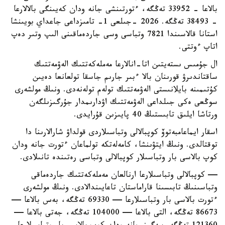
بالاعا - 33952 تەڭگە، ءتورتىنشى جانە ودان كەيىنگى بالالارعا
- 38493 تەڭگە. 2026 -جىلعى 1- تامىزداعى جاعداي بويىنشا
استانا قالاسىندا 7821 وتباسى وسى جاردەماقىنى الىپ وتىر دەپ
اتاپ ءوتتى.
ال جۇمىس ىستەيتىن اتا-انالارعا مەملەكەتتىك الەۋمەتتىك
ساقتاندىرۋ قورىنان بالا ءبىر جارىم جاسقا تولعانعا دەيىن
كۇتىمىنە بايلانىستى الەۋمەتتىك تولەم تولەنەدى. ونىڭ مولشەرى
سوڭعى ەكى جىلداعى الەۋمەتتىك اۋدارىمدار جۇرگىزىلگەن
ورتاشا ايلىق تابىستىڭ 40 پايىزىن قۇرايدى.
اسقار ايماعامبەتوۆ كوپبالالى وتباسىلاردى قولداۋ شارالارىنا دا
توقتالدى. ونىڭ ايتۋىنشا، كامەلەتكە تولماعان ءتورت جانە ودان
كوپ بالاسى بار وتباسىلار كوپبالالى وتباسى رەتىندە تانىلادى.
— كوپبالالى وتباسىلارعا ارنالعان مەملەكەتتىك جاردەماقى
وتباسىنىڭ تابىسىنا قاراماستان تاعايىندالادى. ونىڭ مولشەرى
ءتورت بالاسى بار وتباسىلارعا — 69330 تەڭگە، بەس بالاعا —
86673 تەڭگە، التى بالاعا — 104000 تەڭگە، جەتى بالاعا —