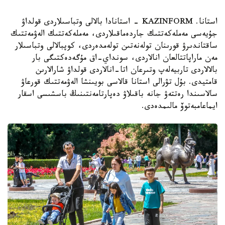
استانا. KAZINFORM - استانادا بالالى وتباسىلاردى قولداۋ
جۇيەسى مەملەكەتتىك جاردەماقىلاردى، مەملەكەتتىك الەۋمەتتىك
ساقتاندىرۋ قورىنان تولەنەتىن تولەمدەردى، كوپبالالى وتباسىلار
مەن ماراپاتتالعان انالاردى، سونداي-اق مۇگەدەكتىگى بار
بالالاردى تاربيەلەپ وتىرعان اتا-انالاردى قولداۋ شارالارىن
قامتيدى. بۇل تۋرالى استانا قالاسى بويىنشا الەۋمەتتىك قورعاۋ
سالاسىندا رەتتەۋ جانە باقىلاۋ دەپارتامەنتىنىڭ باسشىسى اسقار
ايماعامبەتوۆ مالىمدەدى.