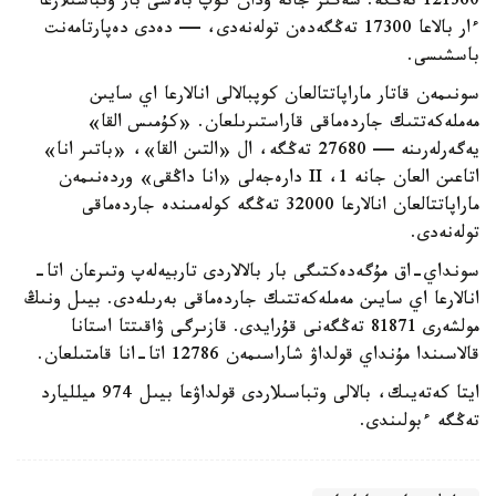
121360 تەڭگە. سەگىز جانە ودان كوپ بالاسى بار وتباسىلارعا
ءار بالاعا 17300 تەڭگەدەن تولەنەدى، — دەدى دەپارتامەنت
باسشىسى.
سونىمەن قاتار ماراپاتتالعان كوپبالالى انالارعا اي سايىن
مەملەكەتتىك جاردەماقى قاراستىرىلعان. «كۇمىس القا»
يەگەرلەرىنە — 27680 تەڭگە، ال «التىن القا»، «باتىر انا»
اتاعىن العان جانە 1، II دارەجەلى «انا داڭقى» وردەنىمەن
ماراپاتتالعان انالارعا 32000 تەڭگە كولەمىندە جاردەماقى
تولەنەدى.
سونداي-اق مۇگەدەكتىگى بار بالالاردى تاربيەلەپ وتىرعان اتا-
انالارعا اي سايىن مەملەكەتتىك جاردەماقى بەرىلەدى. بيىل ونىڭ
مولشەرى 81871 تەڭگەنى قۇرايدى. قازىرگى ۋاقىتتا استانا
قالاسىندا مۇنداي قولداۋ شاراسىمەن 12786 اتا-انا قامتىلعان.
ايتا كەتەيىك، بالالى وتباسىلاردى قولداۋعا بيىل 974 ميلليارد
تەڭگە ءبولىندى.