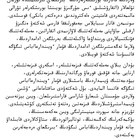
ولاردىڭ قاتارىنا بورىشكەرلەردىڭ ءبىرىڭعاي تىزىلىمىندە تۇرعان
تۇلعالار (اتقارۋشىلىق ءىس جۇرگىزۋ بويىنشا بورىشكەرلەر تۋرالى
مالىمەتتەردى قامتيتىن ەلەكتروندىق دەرەكتەر بانكى) قوسىلدى.
سونىمەن قاتار سىبايلاس جەمقورلىققا قارسى شەكتەۋ ەنگىزۋ
ارقىلى جاۋاپتى مەملەكەتتىك لاۋازىمدى اتقاراتىن، مەملەكەتتىك
فۋنكتسيالاردى ورىنداۋعا ۋاكىلەتتىك بەرىلگەن ادامداردىڭ،
ولارعا تەڭەستىرىلگەن ادامداردىڭ قۇمار ءويىندارعا/باس تىگۋگە
قاتىسۋىنا شەكتەۋ قويىلادى.
بۇدان بىلاي مەملەكەتتىك قىزمەتشىلەر، اسكەري قىزمەتشىلەر،
ارنايى جانە قۇقىق قورعاۋ ورگاندارىنىڭ قىزمەتكەرلەرى،
بيۋدجەتتىك ۇيىمداردىڭ باسشىلارى قۇمار ءويىندارعا/باس
تىگۋگە قاتىسا المايدى. بۇل شەكتەۋدى ساقتاماعانى ءۇشىن
ولاردى جۇمىستان شىعارۋ شاراسى قاراستىرىلعان. ويىن بيزنەسىن
ۇيىمداستىرۋشىلاردىڭ قىزمەتىن رەتتەۋ تەتىكتەرى كۇشەيتىلدى.
تۋريزم جانە سپورت مينيسترلىگى ويىن مەكەمەسىنىڭ،
بۋكمەكەرلىك كەڭسەنىڭ، توتاليزاتوردىڭ، ستاۆكالاردى قابىلداۋ
جانە قۇمار ويىنداردىڭ/باس تىگۋدىڭ ءبىرىڭعاي ەرەجەلەرىن
بەكىتەدى.