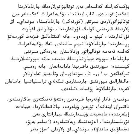
بۋكمەكەرلىك كەڭسەلەر مەن توتاليزاتورلاردىڭ جارنامالارىنا
شەكتەۋ قويىلدى. اتاپ ايتقاندا، بۋكمەكەرلىك كەڭسەلەر مەن
توتاليزاتورلاردى سىرتقى (كورنەكى) جارناماسىنا، سونداي- اق
ولاردىڭ قىزمەتىن كولىك قۇرالدارىندا، بۇقارالىق اقپارات
قۇرالدارىندا، كينو - ۆيدەو- جانە انىقتامالىق قىزمەت كورسەتۋ
ورىندارىندا جارنامالاۋعا تىيىم سالىنادى. تەك بۋكمەكەرلىك
كەڭسە نەمەسە توتاليزاتور ورنالاسقان جەردەگى سىرتقى
جارناماعا؛ سپورت عيماراتتارىنىڭ ىشىندە جانە سپورتشىلاردىڭ
كيىمىندە؛ سپورتتىق تاقىرىپقا ماماندانعان جانە رەسمي
تىركەلگەن ب ا ق- تا، سونداي-اق وتاندىق تەلەارنالار
حالىقارالىق سپورتتىق جارىستاردى تىكەلەي ترانسلياتسيا جاساعان
كەزدە جارنامالاۋعا رۇقسات ەتىلەدى.
سونىمەن قاتار لوتەرەيا قىزمەتىن رەتتەۋ تەتىكتەرى جاڭارتىلدى.
ناقتىراق ايتقاندا، تۇرعىن ۇيلەردە، جاتاقحانالاردا، عيبادات
ۇيلەرىندە، مادەنيەت ۇيىمدارىنىڭ عيماراتتارى مەن
قۇرىلىستارىندا، الەۋمەتتىك وبەكتىلەردە (ءبىلىم بەرۋ،
دەنساۋلىق ساقتاۋ)، سونداي-اق ولاردان ءجۇز مەتر