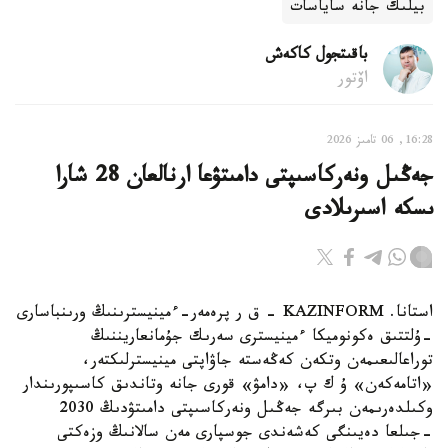
بيلىك جانە ساياسات
باقىتجول كاكەش
اۆتور
16:28, 06 تامىز 2026
جەڭىل ونەركاسىپتى دامىتۋعا ارنالعان 28 شارا
ىسكە اسىرىلادى
استانا. KAZINFORM - ق ر پرەمەر-ءمينيسترىنىڭ ورىنباسارى
-ۇلتتىق ەكونوميكا ءمينيسترى سەرىك جۇمانعاريننىڭ
توراعالىعىمەن وتكەن كەڭەستە جاۋاپتى مينيسترلىكتەر،
«اتامەكەن» ۇ ك پ، «دامۋ» قورى جانە وتاندىق كاسىپورىندار
وكىلدەرىمەن بىرگە جەڭىل ونەركاسىپتى دامىتۋدىڭ 2030
-جىلعا دەيىنگى كەشەندى جوسپارى مەن سالانىڭ وزەكتى