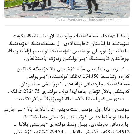
Фото: Александр Павский/Kazinform
ونىڭ ايتۋىنشا، مەملەكەتتىك جاردەماقىلار اتا-انانىڭ ەڭبەك
قىزمەتىنە قاراماستان تاعايىندالادى. ال مەملەكەتتىك الەۋمەتتىك
ساقتاندىرۋ قورىنان تولەنەتىن الەۋمەتتىك تولەمدەر ازاماتتاردىڭ
جوعالتقان تابىسىنىڭ ءبىر بولىگىن وتەۋگە باعىتتالعان.
- ءبىرىنشى، ەكىنشى جانە ءۇشىنشى بالا دۇنيەگە كەلگەن
كەزدە وتباسىعا 164350 تەڭگە كولەمىندە ءبىرجولعى
مەملەكەتتىك جاردەماقى تولەنەدى. ءتورتىنشى جانە ودان
كەيىنگى بالالار تۋعان جاعدايدا تولەم مولشەرى 272475 تەڭگە،
- دەدى سپيكەر استانا قالاسىنىڭ كوممۋنيكاتسيالار الاڭىندا.
سونىمەن قاتار ول جۇمىس ىستەمەيتىن اتا-انالارعا بالا ءبىر جارىم
جاسقا تولعانعا دەيىن كۇتىمىنە بايلانىستى مەملەكەتتىك
جاردەماقى بەرىلەدى. بيىل ونىڭ مولشەرى ءبىرىنشى بالاعا -
24912 تەڭگە، ەكىنشى بالاعا — 29454 تەڭگە، ءۇشىنشى