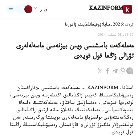
KAZINFORM
ق ز
ترەند:
2026-سايلاۋ
وقيعا
تاعايىنداۋ
اقوردا
13:17, 08 شىلدە 2024
مەملەكەت باسشىسى ويىن بيزنەسى ماسەلەلەرى
تۋرالى زاڭعا قول قويدى
استانا. KAZINFORM - مەملەكەت باسشىسى «قازاقستان
رەسپۋبليكاسىنىڭ كەيبىر زاڭنامالىق اكتىلەرىنە ويىن بيزنەسى،
لوتەرەيا قىزمەتى، دەنساۋلىق ساقتاۋ، مەملەكەتتىك ەڭبەك
ينسپەكتسياسى، مەملەكەتتىك باقىلاۋ جانە ارتىق زاڭنامالىق
رەگلامەنتتەۋدى بولعىزباۋ ماسەلەلەرى بويىنشا وزگەرىستەر مەن
تولىقتىرۋلار ەنگىزۋ تۋرالى» قازاقستان رەسپۋبليكاسىنىڭ زاڭىنا
قول قويدى.