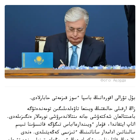
Фото: Ақорда
بۇل تۋرالى اقوردانىڭ باسپا ءسوز قىزمەتى حابارلادى.
زاڭ ارقىلى حالىقتىڭ ويىنعا تاۋەلدىلىگىن تومەندەتۋگە
باعىتتالعان شەكتەۋشى جانە ىنتالاندىرۋشى نورمالار ەنگىزىلەدى.
اتاپ ايتقاندا، قۇمار ءويىندارعا/باس تىگۋگە قاتىسۋىنا تىيىم
سالىناتىن ادامدار ساناتىنىڭ ءتىزىمى كەڭەيتىلدى. ەندى