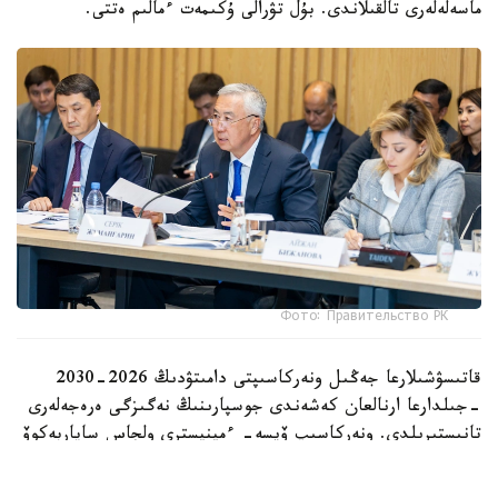
ماسەلەلەرى تالقىلاندى. بۇل تۋرالى ۇكىمەت ءمالىم ەتتى.
Фото: Правительство РК
قاتىسۋشىلارعا جەڭىل ونەركاسىپتى دامىتۋدىڭ 2026-2030
-جىلدارعا ارنالعان كەشەندى جوسپارىنىڭ نەگىزگى ەرەجەلەرى
تانىستىرىلدى. ونەركاسىپ ۆيسە- ءمينيسترى ولجاس ساپاربەكوۆ
اتاپ وتكەندەي، قۇجات زاڭناما، ساتىپ الۋ تەتىگىن جەتىلدىرۋ،
«كولەڭكەلى» يمپورتقا قارسى ءىس-قيمىل، ينۆەستيتسيا تارتۋ،