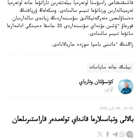
قاشىقتىقتاعى راديۋستا لوتەرەيا بيلەتتەرىن تاراتۋعا جانە لوتەرەيا
تەرمينالدارىن ورناتۋعا تىيىم سالىنادى. وسكەلەڭ ۇرپاقتىڭ
دەنساۋلىعىن ەنەرگەتيكالىق سۋسىنداردىڭ زياندى سالدارىنان
قورعاۋ ءۇشىن مۇنداي سۋسىنداردى 21 جاسقا دەيىنگى ادامدارعا
ساتۋعا تىيىم سالىنادى.
زاڭنىڭ ءماتىنى باسپا سوزدە جاريالانادى.
بيلىك جانە ساياسات
كۇنسۇلتان وتارباي
اۆتور
16:44, 06 تامىز 2026
بالالى وتباسىلارعا قانداي تولەمدەر قاراستىرىلعان