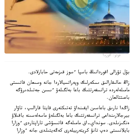
فوتو: اقوردا
بۇل تۋرالى اقوردانىڭ باسپا ءسوز قىزمەتى حابارلادى.
زاڭ حالىقارالىق ىسكەرلىك وپەراتسيالاردا جانە وسىعان قاتىستى
مامىلەلەردە ترانسفەرتتىك باعا بەلگىلەۋ ءىسىن جەتىلدىرۋگە
باعىتتالعان.
زاڭدا نارىق باعاسىن ايقىنداۋ تەتىكتەرى قايتا قارالىپ، تاۋار
بيرجالارىنداعى ترانسفەرتتىك باعا بەلگىلەۋ ماسەلەسىنە باقىلاۋ
ەنگىزىلدى. سونداي-اق مامىلەگە قاتىسۋشى تاراپتاردى ءوزارا
بايلانىستى دەپ تانۋ كريتەرييلەرى كەڭەيتىلدى جانە ءوزارا