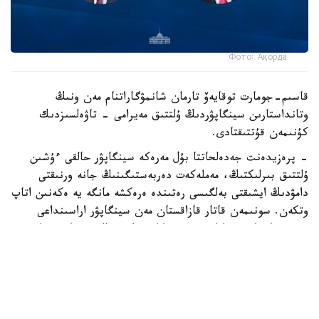
Фото: Ақорда
قاسىم-جومارت توقايەۆ تارمان شانمۋگاراتنام مەن ونىڭ
وتانداستارىن سينگاپۋردىڭ ۇلتتىق مەيرامى - تاۋەلسىزدىك
كۇنىمەن قۇتتىقتادى.
- پرەزيدەنت جەدەلحاتتا بۇل مەرەكە سينگاپۋر حالقى ءۇشىن
ۇلتتىق بىرلىكتىڭ، مەملەكەت دەربەستىگىنىڭ جانە ورنىقتى
دامۋدىڭ ايشىقتى بەلگىسى رەتىندە ەرەكشە مانگە يە ەكەنىن اتاپ
وتكەن. سونىمەن قاتار قازاقستان مەن سينگاپۋر اراسىنداعى
دوستىققا جانە ءوزارا تۇسىنىستىككە نەگىزدەلگەن سان قىرلى
ىنتىماقتاستىق قوس حالىقتىڭ يگىلىگى جولىندا ۇدايى دامي
بەرەتىنىنە سەنىم ءبىلدىردى،-دەلىنگەن اقپاراتتا.
قاسىم-جومارت توقايەۆ تارمان شانمۋگاراتنامنىڭ جاۋاپتى
قىزمەتىنە تولايىم تابىس، ال دوستاس سينگاپۋر حالقىنا قۇت-