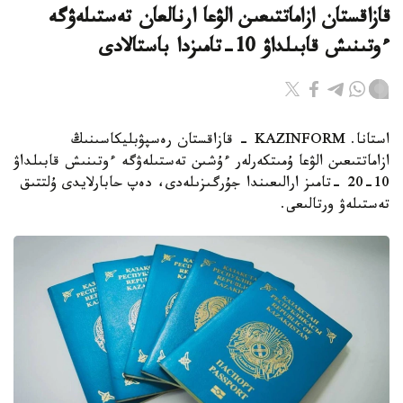
قازاقستان ازاماتتىعىن الۋعا ارنالعان تەستىلەۋگە
ءوتىنىش قابىلداۋ 10-تامىزدا باستالادى
استانا. KAZINFORM - قازاقستان رەسپۋبليكاسىنىڭ
ازاماتتىعىن الۋعا ۇمىتكەرلەر ءۇشىن تەستىلەۋگە ءوتىنىش قابىلداۋ
10-20 -تامىز ارالىعىندا جۇرگىزىلەدى، دەپ حابارلايدى ۇلتتىق
تەستىلەۋ ورتالىعى.