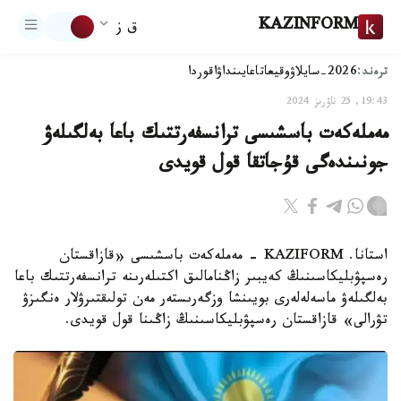
KAZINFORM
ق ز
ترەند:
2026-سايلاۋ
وقيعا
تاعايىنداۋ
اقوردا
19:43, 25 ناۋرىز 2024
مەملەكەت باسشىسى ترانسفەرتتىك باعا بەلگىلەۋ
جونىندەگى قۇجاتقا قول قويدى
استانا. KAZIFORM - مەملەكەت باسشىسى «قازاقستان
رەسپۋبليكاسىنىڭ كەيبىر زاڭنامالىق اكتىلەرىنە ترانسفەرتتىك باعا
بەلگىلەۋ ماسەلەلەرى بويىنشا وزگەرىستەر مەن تولىقتىرۋلار ەنگىزۋ
تۋرالى» قازاقستان رەسپۋبليكاسىنىڭ زاڭىنا قول قويدى.