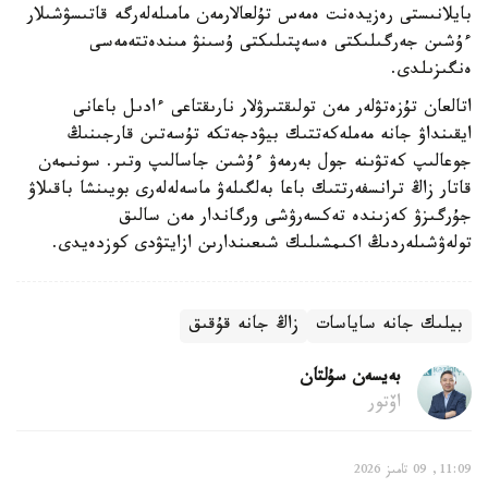
بايلانىستى رەزيدەنت ەمەس تۇلعالارمەن مامىلەلەرگە قاتىسۋشىلار
ءۇشىن جەرگىلىكتى ەسەپتىلىكتى ۇسىنۋ مىندەتتەمەسى
ەنگىزىلدى.
اتالعان تۇزەتۋلەر مەن تولىقتىرۋلار نارىقتاعى ءادىل باعانى
ايقىنداۋ جانە مەملەكەتتىك بيۋدجەتكە تۇسەتىن قارجىنىڭ
جوعالىپ كەتۋىنە جول بەرمەۋ ءۇشىن جاسالىپ وتىر. سونىمەن
قاتار زاڭ ترانسفەرتتىك باعا بەلگىلەۋ ماسەلەلەرى بويىنشا باقىلاۋ
جۇرگىزۋ كەزىندە تەكسەرۋشى ورگاندار مەن سالىق
تولەۋشىلەردىڭ اكىمشىلىك شىعىندارىن ازايتۋدى كوزدەيدى.
بيلىك جانە ساياسات
زاڭ جانە قۇقىق
بەيسەن سۇلتان
اۆتور
11:09, 09 تامىز 2026