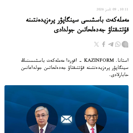
10:11, 09 تامىز 2026
مەملەكەت باسشىسى سينگاپۋر پرەزيدەنتىنە
قۇتتىقتاۋ جەدەلحاتىن جولدادى
استانا. KAZINFORM - اقوردا مەملەكەت باسشىسىنىڭ
سينگاپۋر پرەزيدەنتىنە قۇتتىقتاۋ جەدەلحاتىن جولداعانىن
حابارلادى.