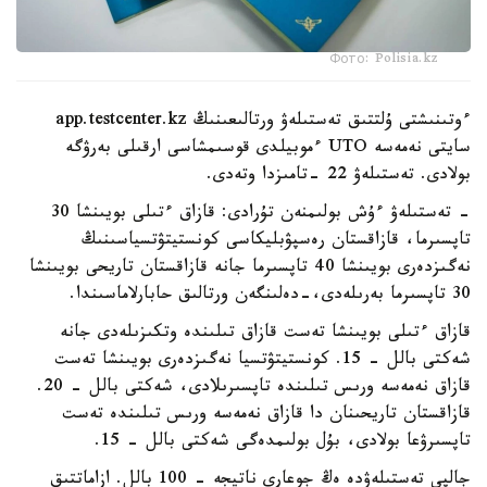
Фото: Polisia.kz
ءوتىنىشتى ۇلتتىق تەستىلەۋ ورتالىعىنىڭ app.testcenter.kz
سايتى نەمەسە UTO ءموبيلدى قوسىمشاسى ارقىلى بەرۋگە
بولادى. تەستىلەۋ 22 -تامىزدا وتەدى.
- تەستىلەۋ ءۇش بولىمنەن تۇرادى: قازاق ءتىلى بويىنشا 30
تاپسىرما، قازاقستان رەسپۋبليكاسى كونستيتۋتسياسىنىڭ
نەگىزدەرى بويىنشا 40 تاپسىرما جانە قازاقستان تاريحى بويىنشا
30 تاپسىرما بەرىلەدى،-دەلىنگەن ورتالىق حابارلاماسىندا.
قازاق ءتىلى بويىنشا تەست قازاق تىلىندە وتكىزىلەدى جانە
شەكتى بالل - 15. كونستيتۋتسيا نەگىزدەرى بويىنشا تەست
قازاق نەمەسە ورىس تىلىندە تاپسىرىلادى، شەكتى بالل - 20.
قازاقستان تاريحىنان دا قازاق نەمەسە ورىس تىلىندە تەست
تاپسىرۋعا بولادى، بۇل بولىمدەگى شەكتى بالل - 15.
جالپى تەستىلەۋدە ەڭ جوعارى ناتيجە - 100 بالل. ازاماتتىق