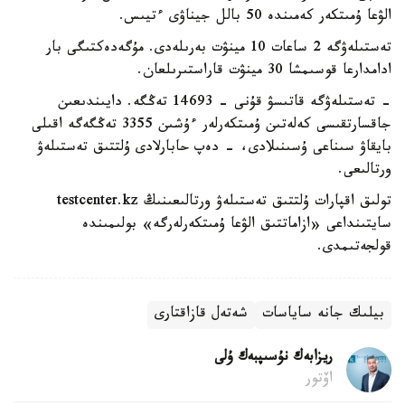
الۋعا ۇمىتكەر كەمىندە 50 بالل جيناۋى ءتيىس.
تەستىلەۋگە 2 ساعات 10 مينۋت بەرىلەدى. مۇگەدەكتىگى بار
ادامدارعا قوسىمشا 30 مينۋت قاراستىرىلعان.
- تەستىلەۋگە قاتىسۋ قۇنى - 14693 تەڭگە. دايىندىعىن
جاقسارتقىسى كەلەتىن ۇمىتكەرلەر ءۇشىن 3355 تەڭگەگە اقىلى
بايقاۋ سىناعى ۇسىنىلادى، - دەپ حابارلادى ۇلتتىق تەستىلەۋ
ورتالىعى.
تولىق اقپارات ۇلتتىق تەستىلەۋ ورتالىعىنىڭ testcenter.kz
سايتىنداعى «ازاماتتىق الۋعا ۇمىتكەرلەرگە» بولىمىندە
قولجەتىمدى.
بيلىك جانە ساياسات
شەتەل قازاقتارى
ريزابەك نۇسىپبەك ۇلى
اۆتور