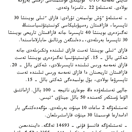
سايتى نەمەسە UTO ءموبيلدى قوسىمشاسى ارقىلى بەرۋگە
بولادى. تەستىلەۋ 22 -تامىزدا وتەدى.
- تەستىلەۋ ءۇش بولىمنەن تۇرادى: قازاق ءتىلى بويىنشا 30
تاپسىرما، قازاقستان رەسپۋبليكاسى كونستيتۋتسياسىنىڭ
نەگىزدەرى بويىنشا 40 تاپسىرما جانە قازاقستان تاريحى بويىنشا
30 تاپسىرما بەرىلەدى،-دەلىنگەن ورتالىق حابارلاماسىندا.
قازاق ءتىلى بويىنشا تەست قازاق تىلىندە وتكىزىلەدى جانە
شەكتى بالل - 15. كونستيتۋتسيا نەگىزدەرى بويىنشا تەست
قازاق نەمەسە ورىس تىلىندە تاپسىرىلادى، شەكتى بالل - 20.
قازاقستان تاريحىنان دا قازاق نەمەسە ورىس تىلىندە تەست
تاپسىرۋعا بولادى، بۇل بولىمدەگى شەكتى بالل - 15.
جالپى تەستىلەۋدە ەڭ جوعارى ناتيجە - 100 بالل. ازاماتتىق
الۋعا ۇمىتكەر كەمىندە 50 بالل جيناۋى ءتيىس.
تەستىلەۋگە 2 ساعات 10 مينۋت بەرىلەدى. مۇگەدەكتىگى بار
ادامدارعا قوسىمشا 30 مينۋت قاراستىرىلعان.
- تەستىلەۋگە قاتىسۋ قۇنى - 14693 تەڭگە. دايىندىعىن