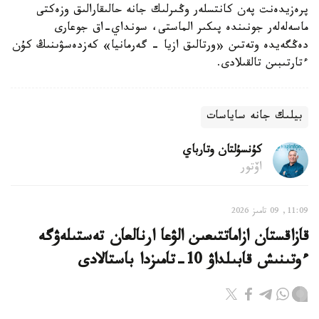
پرەزيدەنت پەن كانتسلەر وڭىرلىك جانە حالىقارالىق وزەكتى
ماسەلەلەر جونىندە پىكىر الماستى، سونداي-اق جوعارى
دەڭگەيدە وتەتىن «ورتالىق ازيا - گەرمانيا» كەزدەسۋىنىڭ كۇن
ءتارتىبىن تالقىلادى.
بيلىك جانە ساياسات
كۇنسۇلتان وتارباي
اۆتور
11:09, 09 تامىز 2026
قازاقستان ازاماتتىعىن الۋعا ارنالعان تەستىلەۋگە
ءوتىنىش قابىلداۋ 10-تامىزدا باستالادى