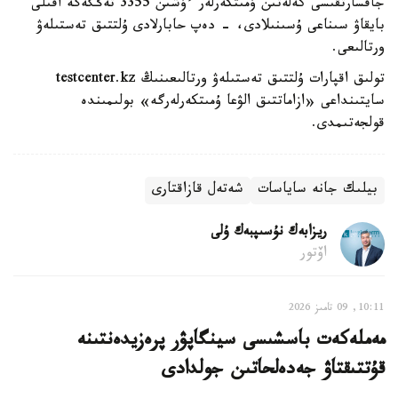
جاقسارتقىسى كەلەتىن ۇمىتكەرلەر ءۇشىن 3355 تەڭگەگە اقىلى
بايقاۋ سىناعى ۇسىنىلادى، - دەپ حابارلادى ۇلتتىق تەستىلەۋ
ورتالىعى.
تولىق اقپارات ۇلتتىق تەستىلەۋ ورتالىعىنىڭ testcenter.kz
سايتىنداعى «ازاماتتىق الۋعا ۇمىتكەرلەرگە» بولىمىندە
قولجەتىمدى.
بيلىك جانە ساياسات
شەتەل قازاقتارى
ريزابەك نۇسىپبەك ۇلى
اۆتور
10:11, 09 تامىز 2026
مەملەكەت باسشىسى سينگاپۋر پرەزيدەنتىنە
قۇتتىقتاۋ جەدەلحاتىن جولدادى