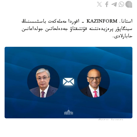
استانا. KAZINFORM - اقوردا مەملەكەت باسشىسىنىڭ
سينگاپۋر پرەزيدەنتىنە قۇتتىقتاۋ جەدەلحاتىن جولداعانىن
حابارلادى.
Фото: Ақорда