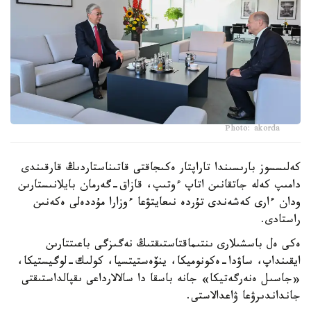
Photo: akorda
كەلىسسوز بارىسىندا تاراپتار ەكىجاقتى قاتىناستاردىڭ قارقىندى
دامىپ كەلە جاتقانىن اتاپ ءوتىپ، قازاق-گەرمان بايلانىستارىن
ودان ءارى كەشەندى تۇردە نىعايتۋعا ءوزارا مۇددەلى ەكەنىن
راستادى.
ەكى ەل باسشىلارى ىنتىماقتاستىقتىڭ نەگىزگى باعىتتارىن
ايقىنداپ، ساۋدا-ەكونوميكا، ينۆەستيتسيا، كولىك-لوگيستيكا،
«جاسىل ەنەرگەتيكا» جانە باسقا دا سالالارداعى ىقپالداستىقتى
جانداندىرۋعا ۋاعدالاستى.