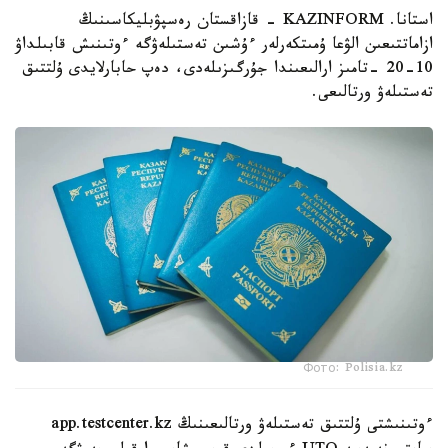
استانا. KAZINFORM - قازاقستان رەسپۋبليكاسىنىڭ
ازاماتتىعىن الۋعا ۇمىتكەرلەر ءۇشىن تەستىلەۋگە ءوتىنىش قابىلداۋ
10-20 -تامىز ارالىعىندا جۇرگىزىلەدى، دەپ حابارلايدى ۇلتتىق
تەستىلەۋ ورتالىعى.
Фото: Polisia.kz
ءوتىنىشتى ۇلتتىق تەستىلەۋ ورتالىعىنىڭ app.testcenter.kz