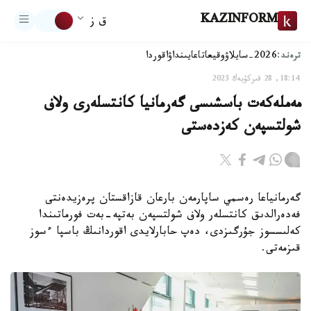
KAZINFORM
ق ز
ترەند:
2026-سايلاۋ
وقيعا
تاعايىنداۋ
اقوردا
18:14, 28 قىركۇيەك 2023
مەملەكەت باسشىسى گەرمانيا كانتسلەرى ولاف
شولتسپەن كەزدەستى
گەرمانياعا رەسمي ساپارمەن بارعان قازاقستان پرەزيدەنتى
فەدەرالدىق كانتسلەر ولاف شولتسپەن بەتپە-بەت فورماتىندا
كەلىسسوز جۇرگىزدى، دەپ حابارلايدى اقوردانىڭ باسپا ءسوز
قىزمەتى.