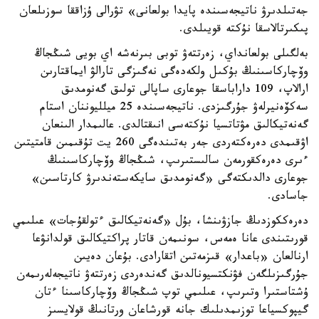
جەتىلدىرۋ ناتيجەسىندە پايدا بولعانى» تۋرالى ۇزاققا سوزىلعان
پىكىرتالاسقا نۇكتە قويىلدى.
بەلگىلى بولعانداي، زەرتتەۋ توبى بىرنەشە اي بويى شىڭجاڭ
وۆچاركاسىنىڭ بۇكىل ولكەدەگى نەگىزگى تارالۋ ايماقتارىن
ارالاپ، 109 داراباسقا جوعارى ساپالى تولىق گەنومدىق
سەكۆەنيرلەۋ جۇرگىزدى. ناتيجەسىندە 25 ميلليوننان استام
گەنەتيكالىق مۋتاتسيا نۇكتەسى انىقتالدى. عالىمدار الىنعان
اۋقىمدى دەرەكتەردى جەر بەتىندەگى 260 يت تۇقىمىن قامتيتىن
ءىرى دەرەكقورمەن سالىستىرىپ، شىڭجاڭ وۆچاركاسىنىڭ
جوعارى دالدىكتەگى «گەنومدىق سايكەستەندىرۋ كارتاسىن»
جاسادى.
دەرەككوزدىڭ جازۋىنشا، بۇل «گەنەتيكالىق ءتولقۇجات» عىلىمي
قورىتىندى عانا ەمەس، سونىمەن قاتار پراكتيكالىق قولدانۋعا
ارنالعان «باعدار» قىزمەتىن اتقارادى. بۇعان دەيىن
جۇرگىزىلگەن فۋنكتسيونالدىق گەندەردى زەرتتەۋ ناتيجەلەرىمەن
ۇشتاستىرا وتىرىپ، عىلىمي توپ شىڭجاڭ وۆچاركاسىنا ءتان
گيپوكسياعا توزىمدىلىك جانە قورشاعان ورتانىڭ قولايسىز