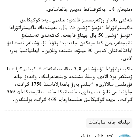
ەمتيحان 8- جەلتوقسانعا دەيىن جالعاسادى.
شەكتى بالدار وزگەرىسسىز قالدى: عىلىمي-پەداگوگيكالىق
ماگيستراتۋراعا ءتۇسۋ ءۇشىن 75 بال، بەيىندىك ماگيستراتۋراعا
ءتۇسۋ ءۇشىن 50 بال جيناۋ قاجەت. كەشەندى تەستىلەۋ
ناتيجەلەرىمەن كەلىسپەگەن جاعدايدا وقۋعا تۇسۋشىلەر تەستىلەۋ
اياقتالعاننان كەيىن 30 مينۋت ىشىندە ونلاين- اپەللياتسيا بەرە
الادى.
ماگيستراتۋراعا تۇسۋشىلەر 3,8 مىڭ مەملەكەتتىك ءبىلىم گرانتىنا
ۇمىتكەر بولا الادى. ونىڭ ىشىندە «ينجەنەرلىك، وڭدەۋ جانە
قۇرىلىس سالالارى» ءبىلىم بەرۋ باعدارلاماسىنا 1758 گرانت،
جاراتىلىس تانۋ عىلىمدارى، ماتەماتيكا جانە ستاتيستيكاعا» 569
گرانت، «پەداگوگيكالىق عىلىمدارعا» 469 گرانت بولىنگەن.
بيلىك جانە ساياسات