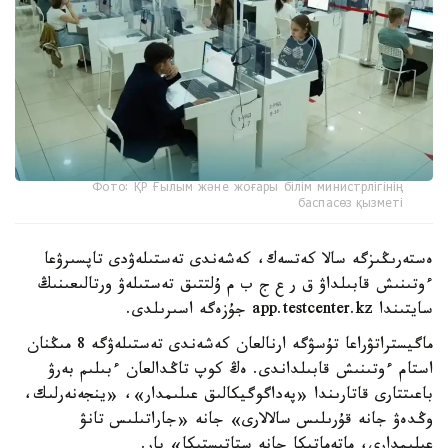
Фото: ҚР Ғылым және жоғары білім министрлігінің
баспасөз қызметі
ەستەرىڭىزگە سالا كەتسەك، كەشەندى تەستىلەۋدى تاپسىرۋعا
ءوتىنىش قابىلداۋ ق ر ع ج ب م ۇلتتىق تەستىلەۋ ورتالىعىنىڭ
سايتىندا app.testcenter.kz جۇزەگە اسىرىلدى.
ماگيستراتۋراعا تۇسۋگە ارنالعان كەشەندى تەستىلەۋگە 8 مىڭنان
استام ءوتىنىش قابىلداندى. ەڭ كوپ تاڭدالعان ءبىلىم بەرۋ
باعىتتارى قاتارىندا «پەداگوگيكالىق عىلىمدار»، «ينجەنەرلىك،
وڭدەۋ جانە قۇرىلىس سالالارى» جانە «جاراتىلىس تانۋ
عىلىمدارى، ماتەماتيكا جانە ستاتيستيكا» بار.