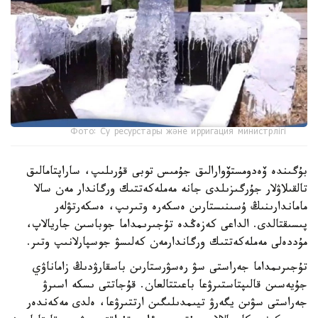
Фото: Су ресурстары және ирригация министрлігі
بۇگىندە ۆەدومستۆوارالىق جۇمىس توبى قۇرىلىپ، ساراپتامالىق
تالقىلاۋلار جۇرگىزىلدى جانە مەملەكەتتىك ورگاندار مەن سالا
ماماندارىنىڭ ۇسىنىستارىن ەسكەرە وتىرىپ، ەسكەرتۋلەر
پىسىقتالدى. الداعى كەزەڭدە تۇجىرىمداما جوباسىن جاريالاپ،
مۇددەلى مەملەكەتتىك ورگاندارمەن كەلىسۋ جوسپارلانىپ وتىر.
تۇجىرىمداما جەراستى سۋ رەسۋرستارىن باسقارۋدىڭ زاماناۋي
جۇيەسىن قالىپتاستىرۋعا باعىتتالعان. قۇجاتتى ىسكە اسىرۋ
جەراستى سۋىن يگەرۋ تيىمدىلىگىن ارتتىرۋعا، ەلدى مەكەندەر