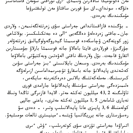
مەن ەكونوميكا سالالارىن ۇتىمدى ءارى تۇراقتى سۋمەن قامتاماسىز
ەتۋگە، سونداي-اق سۋ قورىن ساقتاۋ مەن تولىقتىرۋعا
مۇمكىندىك بەرەدى.
- بۇگىندە قازاقستانداعى جەراستى سۋى زەرتتەلگەنىمەن، ولاردى
جان-جاقتى زەردەلەۋ دەڭگەيى ءالى دە جەتكىلىكسىز. بولاشاعى
زور كوپتەگەن ۋچاسكەدە قوسىمشا گيدروگەولوگيالىق زەرتتەۋلەر
جۇرگىزۋ، قورلاردى قايتا باعالاۋ جانە قوسىمشا بارلاۋ جۇمىستارىن
اتقارۋ قاجەت. بۇل ولاردىڭ ناقتى الەۋەتىن وبەكتيۆتى باعالاۋعا
مۇمكىندىك بەرەدى. وسىعان بايلانىستى ءبىز جەراستى سۋىن
كەشەندى پايدالانۋ جانە باسقارۋ تۇجىرىمداماسىن ازىرلەۋگە
كىرىستىك. مەملەكەتتىك بالانس دەرەكتەرىنە سايكەس،
ەلىمىزدەگى جەراستى سۋىنىڭ پايدالانۋعا جارامدى قورى
تاۋلىگىنە 43,2 ميلليون تەكشە مەتر. الايدا قازىرگى تاڭدا ونىڭ
نەبارى شامامەن 1,5 ميلليون تەكشە مەترى، ياعني جالپى
كولەمنىڭ 3,6 پايىزى عانا پايدالانىلىپ وتىر، - دەدى سۋ
رەسۋرستارى جانە يرريگاتسيا ۆيتسە-ءمينيسترى تالعات مومىشيەۆ.
اتىراۋدا جەراستى تۇزدى سۋى كوتەرىلىپ، ءۇش ءىرى