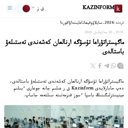
KAZINFORM
ق ز
ترەند:
2026-سايلاۋ
وقيعا
تاعايىنداۋ
اقوردا
10:51, 03 جەلتوقسان 2023
ماگيستراتۋراعا تۇسۋگە ارنالعان كەشەندى تەستىلەۋ
باستالدى
ماگيستراتۋراعا تۇسۋگە ارنالعان كەشەندى تەستىلەۋ باستالدى،
دەپ حابارلايدى Kazinform ق ر عىلىم جانە جوعارى ءبىلىم
مينيسترلىگىنىڭ باسپا ءسوز قىزمەتىنە سىلتەمە جاساپ.