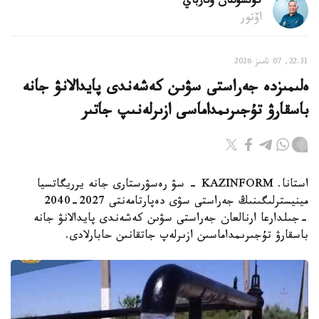
كۇنسۇلتان وتارباي
اۆتور
22:31, 07 تامىز 2026
ەلىمىزدە جەراستى سۋىن كەشەندى پايدالانۋ جانە
باسقارۋ تۇجىرىمداماسى ازىرلەنىپ جاتىر
استانا. KAZINFORM - سۋ رەسۋرستارى جانە يرريگاتسيا
مينيسترلىگىنىڭ جەراستى سۋى دەپارتامەنتى 2027-2040
-جىلدارعا ارنالعان جەراستى سۋىن كەشەندى پايدالانۋ جانە
باسقارۋ تۇجىرىمداماسىن ازىرلەپ جاتقانىن حابارلادى.