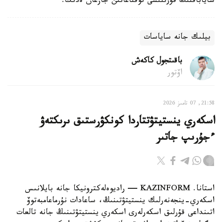
ساياباقتىڭ قۇرىلىسى توقتاعانىن جازعان ەدىك.
بيلىك جانە ساياسات
باقىتجول كاكەش
اۆتور
21:58, 07 تامىز 2026
اسكەري ينستيتۋتتاردا كونكۋرستىق ىرىكتەۋ
ءجۇرىپ جاتىر
استانا. KAZINFORM — راديوەلەكترونيكا جانە بايلانىس
اسكەري-ينجەنەرلىك ينستيتۋتىنىڭ، ساعادات نۇرماعامبەتوۆ
اتىنداعى قۇرلىق اسكەرلەرى اسكەري ينستيتۋتىنىڭ جانە تالعات