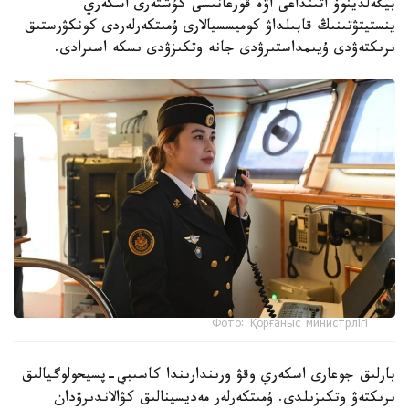
بيگەلدينوۆ اتىنداعى اۋە قورعانىسى كۇشتەرى اسكەري
ينستيتۋتىنىڭ قابىلداۋ كوميسسيالارى ۇمىتكەرلەردى كونكۋرستىق
ىرىكتەۋدى ۇيىمداستىرۋدى جانە وتكىزۋدى ىسكە اسىرادى.
Фото: Қорғаныс министрлігі
بارلىق جوعارى اسكەري وقۋ ورىندارىندا كاسىبي-پسيحولوگيالىق
ىرىكتەۋ وتكىزىلدى. ۇمىتكەرلەر مەديسينالىق كۋالاندىرۋدان