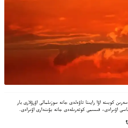
دىڭ اسەرىن كوبىنە اۋا رايىنا تاۋەلدى جانە سوزىلمالى اۋرۋلارى بار
اسى اۋىرادى، قىسىمى كوتەرىلەدى جانە بۋىندارى اۋىرادى.
؟