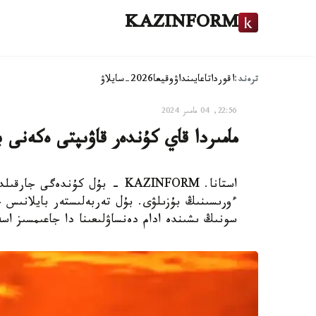
KAZINFORM
ترەند:
اقوردا
تاعايىنداۋ
وقيعا
2026-سايلاۋ
22:56, 04 مامىر 2024
مامىردا قاي كۇندەر قاۋىپتى ەكەنى 
استانا. KAZINFORM - بۇل كۇندە
ءورىسىنىڭ بۇزىلۋى. بۇل تەربەلىستەر بايلانىس ج
سونىڭ ىشىندە ادام دەنساۋلىعىنا دا جاعىمسىز اس