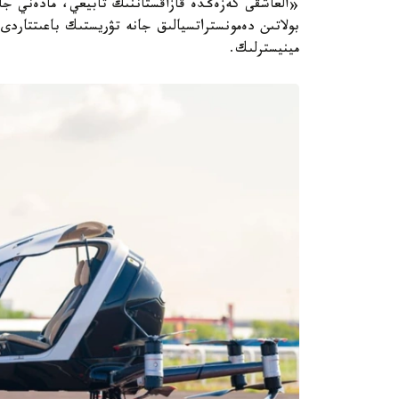
بولاتىن دەمونستراتسيالىق جانە تۋريستىك باعىتتارد
مينيسترلىك.