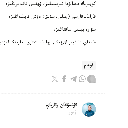
كوبىرەك دەمالۋعا تىرىسىڭىز، ۇيقىنى قاندىرىڭىز؛
قاراما-قارسى (جىلى-سۋىق) دۋش قابىلداڭىز؛
سۋ رەجيمىن ساقتاڭىز؛
قانداي دا ءبىر اۋرۋىڭىز بولسا، ءدارى-دارمەگىڭىزدى
قوعام
كۇنسۇلتان وتارباي
اۆتور