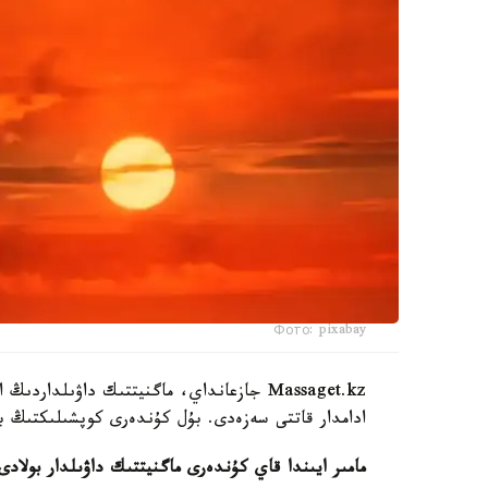
Фото: pixabay
Massaget.kz جازعانداي، ماگنيتتىك داۋىلدار
ادامدار قاتتى سەزەدى. بۇل كۇندەرى كوپشىلىكتىڭ ب
مامىر ايىندا قاي كۇندەرى ماگنيتتىك داۋىلدار بولادى