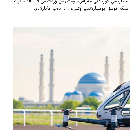
«العاشقى كەزەڭدە قازاقستاننىڭ تابيعي، مادەني جانە تاريحي كورىكتى جەرلەرى ۇستىمەن ۇزاقتىعى 5- 30 مينۋت
ى ىسكە قوسۋ جوسپارلانىپ وتىر»، - دەپ حابارلادى