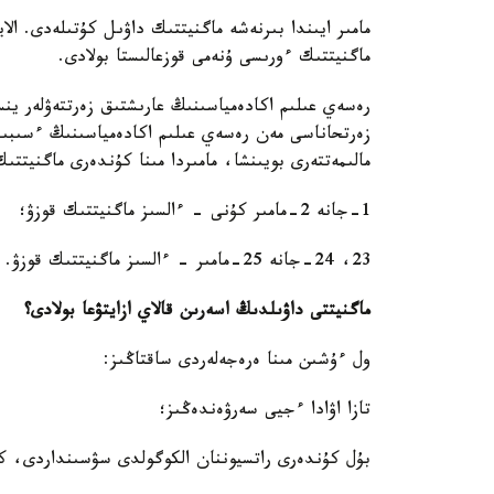
مامىر ايىندا بىرنەشە ماگنيتتىك داۋىل كۇتىلەدى. ا
ماگنيتتىك ءورىسى ۇنەمى قوزعالىستا بولادى.
رەسەي عىلىم اكادەمياسىنىڭ عارىشتىق زەرتتەۋلەر ينس
زەرتحاناسى مەن رەسەي عىلىم اكادەمياسىنىڭ ءسىبى
مالىمەتتەرى بويىنشا، مامىردا مىنا كۇندەرى ماگنيتتى
1-جانە 2-مامىر كۇنى - ءالسىز ماگنيتتىك قوزۋ؛
23، 24-جانە 25-مامىر - ءالسىز ماگنيتتىك قوزۋ.
ماگنيتتى داۋىلدىڭ اسەرىن قالاي ازايتۋعا بولادى؟
ول ءۇشىن مىنا ەرەجەلەردى ساقتاڭىز:
تازا اۋادا ءجيى سەرۋەندەڭىز؛
بۇل كۇندەرى راتسيوننان الكوگولدى سۋسىنداردى، كوف