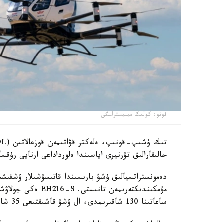
فوتو: كولىك مينيسترلىگى
حالىقارالىق تۋرنيرى اياسىندا ەلورداداعى ارنايى رۇق
دەمونستراتسيالىق ۇشۋ بارىسىندا قاتىسۋشىلار ۇشقىشس
مۇمكىندىكتەرىمەن ت
ساعاتىنا 130 شاقىرىمدى، ال ۇشۋ قاشىقتىعى 35 شاقىرىمعا دەيىن جەتەدى.