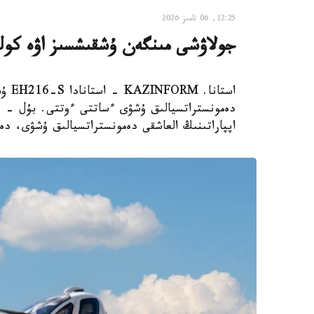
12:25, 06 تامىز 2026
جولاۋشى مىنگەن ۇشقىشسىز اۋە كول
استا
دەمونستراتسيالىق ۇشۋى ءساتتى ءوتتى. بۇل - قا
اپپاراتىنىڭ العاشقى دەمونستراتسيالىق ۇشۋى، دە