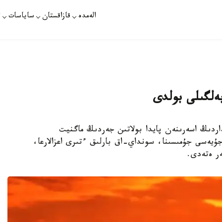
الەمدە
قازاقستان
ساياسات
ت
بەلگىلى بولدى
گى جارقىلداردىڭ اسەرىنەن پايدا بولاتىن جەردىڭ ماگنيت
ۇيەسى جۇمىسىنا، سونداي-اق بارلىق ءتىرى اعزالارعا،
ەر ەتەدى.