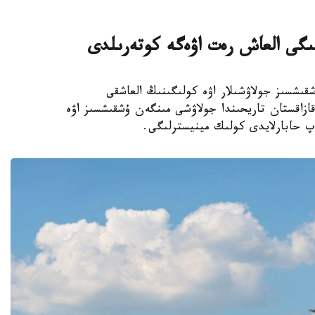
ىگى العاش رەت اۋەگە كوتەرىلدى
نا. KAZINFORM - استانادا EH216-S ۇشقىشسىز جولاۋشىلار اۋە كولىگىنىڭ العاشقى
زاقستان تاريحىندا جولاۋشى مىنگەن ۇشقىشسىز اۋە
پ حابارلايدى كولىك مينيسترلىگى.