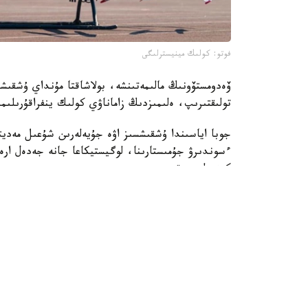
فوتو: كولىك مينيسترلىگى
ۆەدومستۆونىڭ مالىمەتىنشە، بولاشاقتا مۇنداي ۇشقىشس
تولىقتىرىپ، ەلىمىزدىڭ زاماناۋي كولىك ينفراقۇرىلىمىن
جوبا اياسىندا ۇشقىشسىز اۋە جۇيەلەرىن شۇعىل مەد
ءسوندىرۋ جۇمىستارىنا، لوگيستيكاعا جانە جەدەل ارەك
كوزدەلىپ وتىر.
سونىمەن قاتار قازاقستاندا جولاۋشىلارعا ارنالعان 
ءوندىرۋ جوسپارلانعان. بۇل جوعارى تەحنولوگيالى ما
جانە ونەركاسىپتىك كووپەراتسيانى كەڭەيتۋگە مۇمكى
«قازىرگى تاڭدا كولىك مينيسترلىگى مۇددەلى مەملەكە
ءۇشىن قاجەتتى قۇقىقتىق جانە ينفراقۇرىلىمدىق نەگ
حابارلامادا.