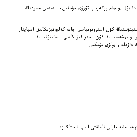
لايدا بۇل بولجام وزگەرىپ تۇرۋى مۇمكىن، سەبەبى جەردىڭ
تيتۋتىنىڭ كۇن استرونومياسى جانە گەليوفيزيكالىق اسپاپتار
ر بولىمشەسىنىڭ كۇن-جەر فيزيكاسى ينستيتۋتىنىڭ
ك داۋىلدار بولۋى مۇمكىن:
ە جانە مايلى تاماقتى الىپ تاستاڭىز؛