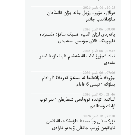
10:23, 06 تامىز 2026
دوللار، ەۋرو، رۋبل جانە يۋان قانشادان
ساۋدالانىپ جاتىر
08:00, 06 تامىز 2026
پاتەردى ارزان الىپ، قىمبات ساتۋ: ەلىمىزدە
فليپپينگ قالاي جۇمىس ىستەيدى
07:42, 06 تامىز 2026
تىك ءجۇرۋ ادامنىڭ شەشىم قابىلداۋىنا اسەر
ەتەدى
07:06, 06 تامىز 2026
جۇرەك مازالاعاندا نە ىستەۋ كەرەك؟ ءار ادام
بىلۋگە ءتيىس 6 قادام
21:46, 05 تامىز 2026
الماتىدا تۇندە توبەلەس شىعارعان ءبىر توپ
ازامات ۇستالدى
21:30, 05 تامىز 2026
تۇركىستان وبلىسىندا تاۋەشكىنىڭ لاعىن
تاياقپەن ۇرىپ جاتقان ۆيدەو تارادى