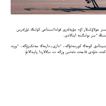
ىز جولاۋشىلار اۋە جۇيەلەرى قولدانىستاعى كولىك تۇرلەرىن
ىڭ ءبىر بولىگىنە اينالادى.
يتسينالىق كومەك كورسەتۋگە، ءدارى-دارمەك جەتكىزۋگە، ءورت
ەت ەتۋدى قاجەت ەتەتىن وزگە دە سالالاردا پايدالانۋ
ۇشقىشسىز اۋە جۇيەلەرىن كەزەڭ-كەزەڭىمەن جەرگىلىكتى جەردە
شينا جاساۋ سالاسىن دامىتۋعا، جاڭا جۇمىس ورىندارىن اشۋعا
ندىك بەرەدى.
تتىك ورگاندارمەن بىرلەسىپ، قالالىق اۋە موبيلدىگىن دامىتۋ
ىزدى قالىپتاستىرۋ جۇمىستارىن جۇرگىزۋدە»، - دەلىنگەن