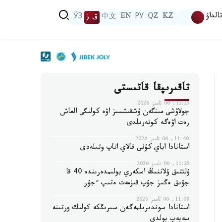
الداۋ
KZ
QZ
РУ
EN
中文
ق ز
ЎЗ
تاقىرىپقا قاتىستى
12:25, 06 تامىز 2026
جولاۋشى مىنگەن ۇشقىشسىز اۋە كولىگى العاش
رەت اۋەگە كوتەرىلدى
11:40, 06 تامىز 2026
استانادا اباي كۇنى قالاي اتاپ وتىلەدى
11:25, 06 تامىز 2026
ۇلتتىق ۇلاننىڭ اسكەري بولىمدەرىندە 40 قا
جۋىق ەگىز جۇپ قىزمەت ەتىپ ءجۇر
11:08, 06 تامىز 2026
استانادا سوندىرىلمەگەن سىرىڭكە كولىك ورتىنە
سەبەپ بولدى