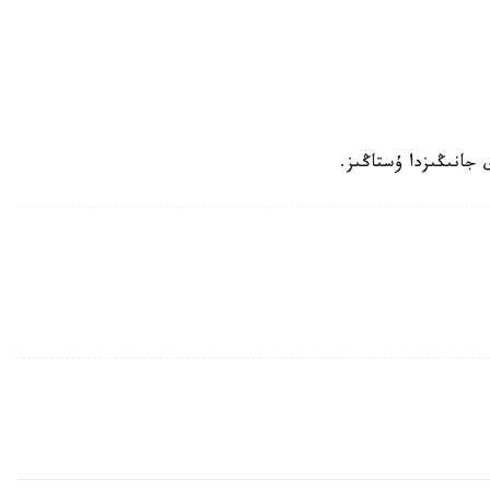
 جانىڭىزدا ۇستاڭىز.