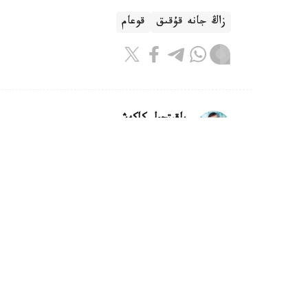
زاڭ جانە قۇقىق
قوعام
باقىتجول كاكەش
اۆتور
21:30, 05 تامىز 2026
تۇركىستان وبلىسىندا تاۋەشكىنىڭ لا
تۇركىستان. KAZINFORM - تۇ
كەدەرگى كەلتىرىپ، قاۋىپ توندىرگەن بەينەجازب