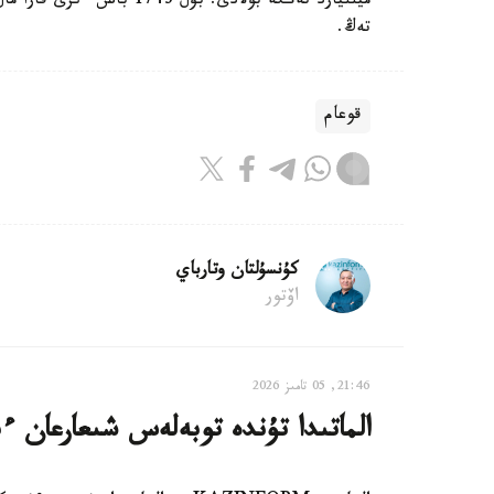
تەڭ.
قوعام
كۇنسۇلتان وتارباي
اۆتور
21:46, 05 تامىز 2026
الماتىدا تۇندە توبەلەس شىعارعان ءب