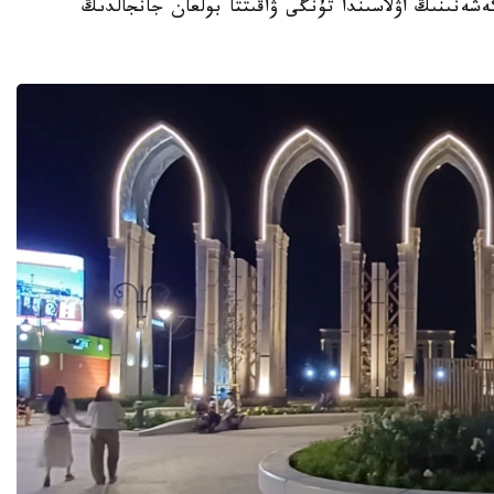
تۇرعىن ءۇي كەشەنىنىڭ اۋلاسىندا تۇنگى ۋاقىتتا بولعان جانجالدىڭ