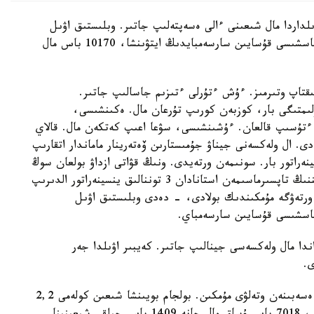
ىلداردا مال شىعىنى ءالى ەسەپتەلىپ جاتىر. وبلىستىق اۋىل
شارۋاشىلىعى جانە جەر قاتىناستارى باسقارماسىنىڭ باسشىسى قۇسايىن سارسەمبايدىڭ ايتۋىنشا، 10170 باس مال
ام مال باسىن انىقتاپ وتىرمىز. ءۇش ءتۇرلى ءتىزىم جاسالىپ جاتىر.
لىمتىگى بار، كوزبەن كورىپ تۇرعان مال. ەكىنشىسى،
 ءتۇسىپ قالعان. ءۇشىنشىسى، سۋعا اعىپ كەتكەن مال. قالاي
ەدى. ال ولەكسەنى جيناۋ جۇمىستارىن ۆەتەرينار ماماندار اتقارىپ
ىزدە ينسينەراتور بار. سونىمەن ورتەيدى. ونىڭ قۋاتى ازداۋ بولعان سوڭ
پرەمەر-ءمينيستردىڭ ورىنباسارى سەرىك ءجۇمانعاريننىڭ تاپسىرماسىمەن استانادان 3 توننالىق ينسينەراتور الدىرىپ
ورتەۋگە مۇمكىندىك بولادى، - دەدى وبلىستىق اۋىل
باسشىسى قۇسايىن سارسەمباي.
اندا مال ولەكسەسى جينالىپ جاتىر. كەيبىر اۋىلدا جەر
ى.
ايتا كەتەيىك، مال شىعىنى رەسپۋبليكالىق بيۋدجەت ەسەبىنەن وتەلۋى مۇمكىن. بولجام بويىنشا شىعىن كولەمى 2,2