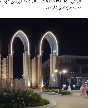
الماتى. KAZINFORM - الماتىدا 
بەينەجازباسى تارادى.