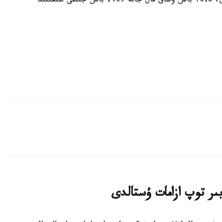
ميلليارد تەڭگە بولادى. بۇل 1743 باس ءىرى قارا مال، 7018 باس ۇساق مال جانە 1409 باس جىلقى شىعىنىنا
ىر توپ ازامات ۇستالدى