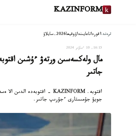
KAZINFORM
ترەند:
اقوردا
تاعايىنداۋ
وقيعا
2026-سايلاۋ
16:15, 10 ءساۋىر 2024
مال ولەكسەسىن ورتەۋ ءۇشىن اقتوبە 
جاتىر
جويۋ جۇمىستارى ءجۇرىپ جاتىر.