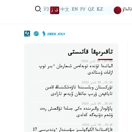
الداۋ
KZ
QZ
РУ
EN
中文
ق ز
ЎЗ
تاقىرىپقا قاتىستى
21:46, 05 تامىز 2026
الماتىدا تۇندە توبەلەس شىعارعان ءبىر توپ
ازامات ۇستالدى
21:30, 05 تامىز 2026
تۇركىستان وبلىسىندا تاۋەشكىنىڭ لاعىن
تاياقپەن ۇرىپ جاتقان ۆيدەو تارادى
20:56, 05 تامىز 2026
پاۆلودار وڭىرىندە ەكى جىلدا تۇڭعىش رەت
ۇشەم دۇنيەگە كەلدى
20:28, 05 تامىز 2026
قازاقستاندا الكوگولسىز سۋسىندار ءوندىرىسى 17