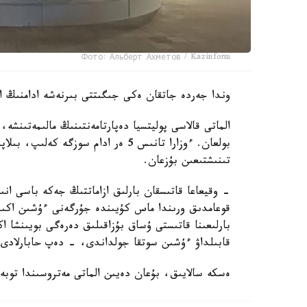
Фото: Альберт Ахметов / Kazinform
وندا جەردە جاتقان ەكى جىگىتتى بىرنەشە ادامنىڭ اي
بولعان. ءوزارا تانىس 5 ەر ادام سوز
تىنىشتىعىن بۇزعان.
- وقيعاعا قاتىسقان بارلىق ازاماتتىڭ جەكە باسى انى
قوعامدىق ورىندا ماس كۇيىندە جۇرگەنى ءۇشىن اكىمش
بارلىعىنا قاتىستى ۇساق بۇزاقىلىق دەرەگى بويىنشا 
قابىلداۋ ءۇشىن سوتقا جولداندى، - دەپ حابارلادى د
ەسكە سالايىق، بۇعان دەيىن الماتى مەتروسىندا توبە