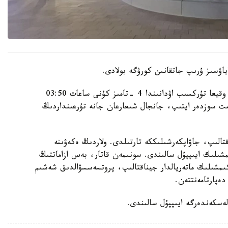
اۋسىز ۇرىپ جاتقانىن كورۋگە بولادى.
الماتى قالاسى پوليتسيا دەپارتامەنتىنىڭ مالىمەتىنشە، وقيعا تۇركسىب اۋدانىندا 4 -تامىز كۇنى ساعات 03:50
گە كەلىپ، بىلاپىت سوزدەر ايتىپ، جانجال شىعارعان جانە تۇرعىنداردىڭ
قتالىپ، جاۋاپكەرشىلىككە تارتىلدى. ولاردىڭ ەكەۋىنە
ىلىك ايىپپۇل سالىندى. سونىمەن قاتار، بەس ازاماتتىڭ
اكىمشىلىك ماتەريالدار جيناقتالىپ، پروتسەسسۋالدىق شەشىم
ەپارتامەنتتەن.
لەسكەندەرگە ايىپپۇل سالىندى.