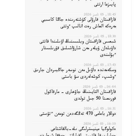
پايىزعا ارتتى
18:45, 05 تامىز 2026
قازاقستان قارۋلى كۇشتەرىندە جاڭا كاسىبي
مەرەكە العاش رەت اتالىپ ءوتتى
18:30, 05 تامىز 2026
شىعىس قازاقستان وبلىسىنىڭ اۋىلىندا قاتتى
داۋىلدان ۇيلەر مەن شارۋاشىلىق قۇرىلىستار
ءبۇلىندى
17:45, 05 تامىز 2026
وسكەمەندە داۋىل مەن نوسەر جاڭبىردان جارىق
ءوشىپ، كوشەلەردى سۋ باستى
16:44, 05 تامىز 2026
قازاقستان التايىنىڭ جاۋھارى - مارقاكول
قورىعىنا 50 جىل تولدى
16:31, 05 تامىز 2026
دوللار باعامى 470 تەڭگەدەن تومەن ءتۇستى
16:10, 05 تامىز 2026
ەكولوگيا مينيسترلىگى ىلە-بالقاشتاعى