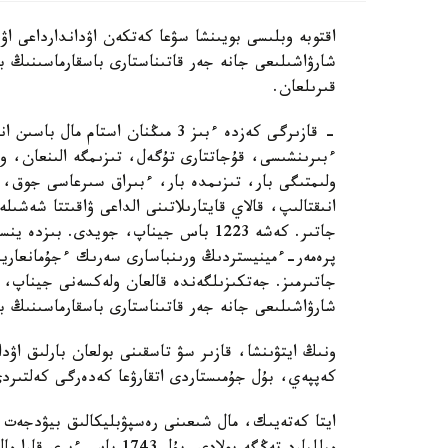
اقتوبە وبلىسى بويىنشا سۋعا كەتكەن اۋداندارداعى اۋ
قىرىلعان.
- قازىرگى كەزدە ءبىز 3 مىڭنان است
ءبىرىنشىسى، قۇجاتتارى تۇگەل، تىزىمگە الىنعان، و
ولىمتىگى بار، تىزىمدە بار، ءبىراق سىرعاسى جوق،
انىقتالىپ، قالاي قايتارىلاتىنى الداعى ۋاقىتتا شەشىل
جاتىر. كەشە 1223 باس جيناپ، جويدى. ب
جاتىرمىز. جەتكىزىلگەندە قالعان ولەكسەنى جيناپ، 
شارۋاشىلىعى جانە جەر قاتىناستارى باسقارماسىنىڭ 
ونىڭ ايتۋىنشا، قازىر سۋ تاسقىنى بولعان بارلىق اۋد
كەپپەي، بۇل جۇمىستاردى اتقارۋعا كەدەرگى كەلتىرد