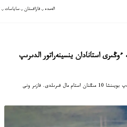
الەمدە
قازاقستان
ساياسات
ت
ءوڭىرى استانادان ينسينەراتور الدىرىپ
اقتوبە. KAZINFORM - اقتوبەدە الدىن الا ەسەپ بويىنشا 10 مىڭنان استام مال قىرىلدى. قازىر ونى