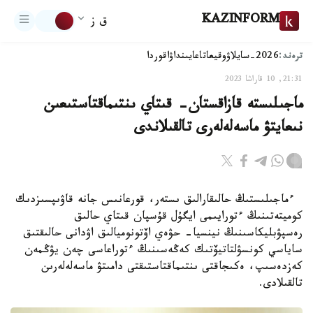
KAZINFORM
ق ز
ترەند:
2026-سايلاۋ
وقيعا
تاعايىنداۋ
اقوردا
21:31, 10 قاراشا 2023
ماجىلىستە قازاقستان- قىتاي ىنتىماقتاستىعىن
نىعايتۋ ماسەلەلەرى تالقىلاندى
ءماجىلىستىڭ حالىقارالىق ىستەر، قورعانىس جانە قاۋىپسىزدىك
كوميتەتىنىڭ ءتورايىمى ايگۇل قۇسپان قىتاي حالىق
رەسپۋبليكاسىنىڭ نينسيا- حۋەي اۆتونوميالىق اۋدانى حالىقتىق
ساياسي كونسۋلتاتيۆتىك كەڭەسىنىڭ ءتوراعاسى چەن يۋڭمەن
كەزدەسىپ، ەكىجاقتى ىنتىماقتاستىقتى دامىتۋ ماسەلەلەرىن
تالقىلادى.