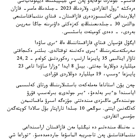
قاسىم- جومارت توقايەۆ پەن شي جينپيڭنىڭ ديپلوماتياسى
ەرەكشە ءرول اتقارادى. ولاردىڭ 2023 -جىلدىڭ مامىر- قازان
ايلارىنداعى كەلىسسوزدەرى قازاقستان- قىتاي ىنتىماقتاستىعى
«التىن 30 -جىلدىعىنىڭ» كەزەكتى داۋىرىنە جاڭا سەرپىن
بەردى، - دەدى كوميتەت باسشىسى.
ايگۇل قۇسپان قىتاي قازاقستاننىڭ ەڭ ءىرى ساۋدا
سەرىكتەستەرىنىڭ ءبىرى ەكەنىنە توقتالدى. بىلتىر ەكىجاقتى
تاۋار اينالىمى 35 پايىزعا ارتىپ، رەكوردتىق كولەم - 24,2
ميلليارد دوللارعا جەتتى. بيىل 8 ايدا ءوزارا ساۋدا تاعى 23
پايىزعا ءوسىپ، 19 ميلليارد دوللاردى قۇرادى.
چەن يۋن استاناعا مەملەكەت باسشىلارىنىڭ ورتاق كەلىسىمى
اياسىندا «ءبىر بەلدەۋ، ءبىر جولدى» بىرلەسىپ قۇرۋ
جونىندەگى ماڭىزدى مىندەتتى جۇزەگە اسىرۋ ماقساتىمەن
كەلگەنىن ايتتى. سوڭعى 10 جىلدا تاراپتار بۇل سالادا كوپتەگەن
جۇمىس اتقاردى.
- مەنىڭ مىندەتىم دە نيڭشيا مەن قازاقستان اراسىنداعى
ىنتىماقتاستىق پەن تاجىريبە الماسۋعا جاردەمدەسۋ. ءتوراعا شي