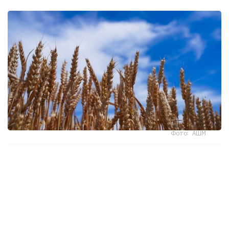
Фото: АШМ
- ءوندىرىس پەن قايتا وڭدەۋ كولەمىنىڭ ءوسۋى ەكسپورتتى
كەزەڭ-كەزەڭىمەن ۇلعايتۋعا مۇمكىندىك بەرۋدە. 2025
-جىلدىڭ قورىتىندىسى بويىنشا اگروونەركاسىپتىك كەشەن
ونىمدەرىنىڭ ەكسپورتى %37 عا ءوسىپ، 7 ميلليارد ا ق ش
دوللارىنا جەتتى. ونىڭ جارتىسىنان استامىن قايتا وڭدەلگەن
ءونىم قۇرايدى. وڭ ديناميكا وسى جىلى دا ساقتالۋدا، بۇل رەتتە