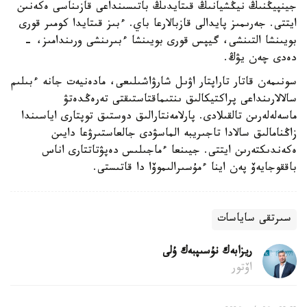
جينپيڭنىڭ نيڭشيانىڭ قىتايدىڭ باتىسىنداعى قازىناسى ەكەنىن
ايتتى. جەرىمىز پايدالى قازبالارعا باي. ءبىز قىتايدا كومىر قورى
بويىنشا التىنشى، گيپس قورى بويىنشا ءبىرىنشى ورىندامىز، -
دەدى چەن يۋڭ.
سونىمەن قاتار تاراپتار اۋىل شارۋاشىلىعى، مادەنيەت جانە ءبىلىم
سالالارىنداعى پراكتيكالىق ىنتىماقتاستىقتى تەرەڭدەتۋ
ماسەلەلەرىن تالقىلادى. پارلامەنتارالىق دوستىق توپتارى اياسىندا
زاڭنامالىق سالادا تاجىريبە الماسۋدى جالعاستىرۋعا دايىن
ەكەندىكتەرىن ايتتى. جيىنعا ءماجىلىس دەپۋتاتتارى اناس
باققوجايەۆ پەن اينا ءمۇسىرالىموۆا دا قاتىستى.
سىرتقى ساياسات
ريزابەك نۇسىپبەك ۇلى
اۆتور