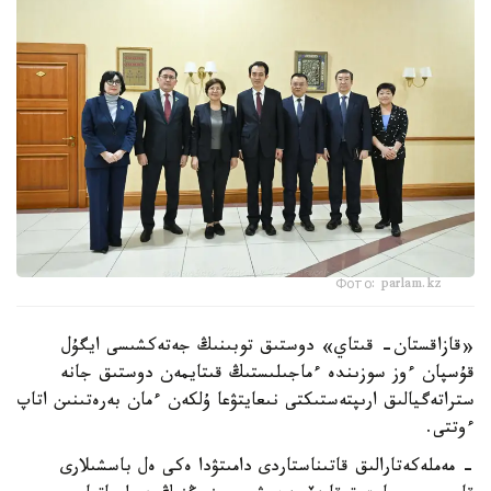
Фото: parlam.kz
«قازاقستان- قىتاي» دوستىق توبىنىڭ جەتەكشىسى ايگۇل
قۇسپان ءوز سوزىندە ءماجىلىستىڭ قىتايمەن دوستىق جانە
ستراتەگيالىق ارىپتەستىكتى نىعايتۋعا ۇلكەن ءمان بەرەتىنىن اتاپ
ءوتتى.
- مەملەكەتارالىق قاتىناستاردى دامىتۋدا ەكى ەل باسشىلارى