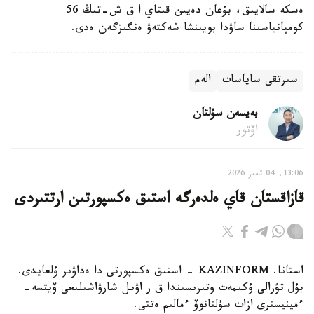
ەسكە سالايىق، بۇعان دەيىن قىتاي ا ق ش-تىڭ 56
كومپانياسىنا ساۋدا بويىنشا شەكتەۋ ەنگىزگەن ەدى.
سىرتقى ساياسات
الەم
بەيسەن سۇلتان
اۆتور
13:06, 04 تامىز 2026
قازاقستان قاي ەلدەرگە استىق ەكسپورتىن ارتتىردى
استانا. KAZINFORM - استىق ەكسپورتى دا ەداۋىر ۇلعايدى.
بۇل تۋرالى ۇكىمەت وتىرىسىندا ق ر اۋىل شارۋاشىلىعى ۆيتسە-
ءمينيسترى ازات سۇلتانوۆ ءمالىم ەتتى.