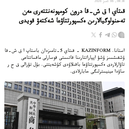
08:38, 06 تامىز 2026
قىتاي ا ق ش-قا درون كومپونەنتتەرى مەن
تەحنولوگيالارىن ەكسپورتتاۋعا شەكتەۋ قويدى
استانا. KAZINFORM - قىتاي 5-تامىزدان باستاپ ا ق ش-قا
ۇشقىشسىز ۇشۋ اپپاراتتارىنا قاتىستى قوسارلى ماقساتتاعى
تاۋارلاردى ەكسپورتتاۋعا باقىلاۋدى كۇشەيتتى. بۇل تۋرالى ق ح ر
ساۋدا مينيسترلىگى حابارلادى.