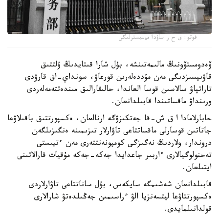
فوتو: ق ح ر ساۋدا مينيسترلىگى
ۆەدومستۆونىڭ مالىمەتىنشە، بۇل شارا قىتايدىڭ ۇلتتىق
قاۋىپسىزدىگى مەن مۇددەلەرىن قورعاۋ، سونداي-اق قارۋدى
تاراتپاۋ سالاسىن قوسا العاندا، حالىقارالىق مىندەتتەمەلەردى
ورىنداۋ ماقساتىندا قابىلدانعان.
حابارلامادا ا ق ش-قا جەتكىزۋگە ارنالعان، ەكسپورتتىق باقىلاۋعا
جاتاتىن قوسارلى ماقساتتاعى تاۋارلار تىزىمىنە ەنگىزىلگەن
دروندار، ولاردىڭ نەگىزگى كومپونەنتتەرى مەن ءتيىستى
تەحنولوگيالارى ءاربىر جاعدايدا جەكە-جەكە مۇقيات قارالاتىنى
ايتىلعان.
قابىلدانعان شەشىمگە سايكەس، بۇل ساناتتاعى تاۋارلاردى
ەكسپورتتاۋعا ليتسەنزيا الۋ ءراسىمىن جەڭىلدەتۋ شارالارى
قولدانىلمايدى.