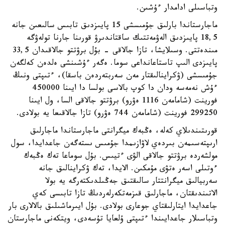
وتباسىلى ادامدار ءۇشىن.
ماجارستاندا بارلىق جۇمىسشى 15 پايىزدىق تابىس سالىعىن جانە
18,5 پايىزدىق الەۋمەتتىك ساقتاندىرۋ قورىنا جارنا تولەۋگە
مىندەتتى. وسىلايشا، تازا جالاقى - بۇل برۋتتو جالاقىدان 33,5
پايىزدى الىپ تاستاعانداعى سوما. ەگەر ءۇشىنشى ەلدەن كەلگەن
جۇمىسشى (ۋكراينالىقتار مەن سەربتەردەن باسقا)، ءتىپتى ونىڭ
ءۇش نەمەسە ودان دا كوپ بالاسى بولسا دا ايىنا 450000
فورينت (شامامەن 1116 ەۋرو) برۋتتو جالاقى السا، ول ايىنا
299250 فورينت (شامامەن 744 ەۋرو) تازا جالاقىعا يە بولادى.
قورىتىندىلاي كەلە، ەڭبەك ميگرانتى ماجارستاندا ماجارلىق
ارىپتەسىمەن بىردەي لاۋازىمدا جۇمىس ىستەگەن جاعدايدا، سول
مولشەردە برۋتتو جالاقى الۋى ءتيىس. بۇل سوماعا تەك ەڭبەك
ءوتىلى اسەر ەتۋى مۇمكىن. الايدا، تەك ۋكراينالىق جانە
سەربيالىق ميگرانتتار سالىقتىق جەڭىلدىكتەرگە يە بولا
الاتىندىقتان، ماجارلىق قىزمەتكەرلەردىڭ تازا تابىسى كەي
جاعدايدا ايتارلىقتاي جوعارى بولادى. بۇل ايىرماشىلىق بالالارى بار
وتباسىلار جاعدايىندا ءتىپتى ۇلعايا تۇسەدى، ويتكەنى ماجارستان