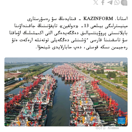
استانا. KAZINFORM - قىتايدىڭ سۋ رەسۋرستارى
مينيسترلىگى بيىلعى 13- «دولفين» تايفۋنىنىڭ جاقىنداۋىنا
بايلانىستى پروۆينتسيالىق دەڭگەيدەگى التى اكىمشىلىك اۋماقتا
سۋ تاسقىنىنا قارسى ءۇشىنشى دەڭگەيلى توتەنشە ارەكەت ەتۋ
رەجيمىن ىسكە قوستى، دەپ حابارلايدى شينحۋا.
Фото: Xinhua