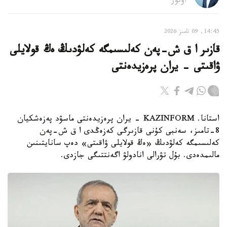
اۆتور
14:45, 09 تامىز 2026
قازىر ا ق ش-پەن كەلىسىمگە كەلۋدىڭ ەڭ قولايلى
ۋاقىتى - يران پرەزيدەنتى
استانا. KAZINFORM - يران پرەزيدەنتى ماسۋد پەزەشكيان
8-تامىز، سەنبى كۇنى قازىرگى كەزەڭدى ا ق ش-پەن
كەلىسىمگە كەلۋدىڭ «ەڭ قولايلى ۋاقىتى» دەپ سانايتىنىن
مالىمدەدى. بۇل تۋرالى انادولۋ اگەنتتىگى جازدى.