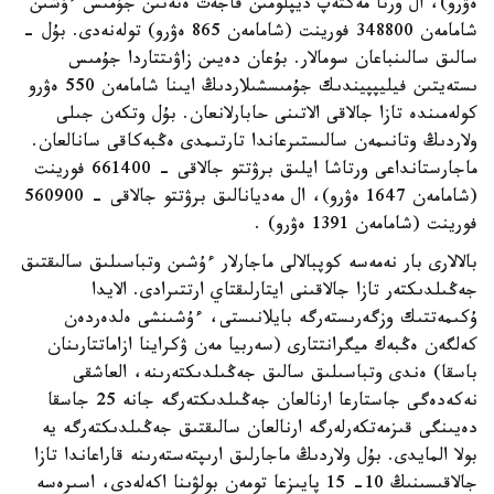
ەۋرو)، ال ورتا مەكتەپ ديپلومىن قاجەت ەتەتىن جۇمىس ءۇشىن
شامامەن 348800 فورينت (شامامەن 865 ەۋرو) تولەنەدى. بۇل -
سالىق سالىنباعان سومالار. بۇعان دەيىن زاۋىتتاردا جۇمىس
ىستەيتىن فيليپپيندىك جۇمىسشىلاردىڭ ايىنا شامامەن 550 ەۋرو
كولەمىندە تازا جالاقى الاتىنى حابارلانعان. بۇل وتكەن جىلى
ولاردىڭ وتانىمەن سالىستىرعاندا تارتىمدى ەڭبەكاقى سانالعان.
ماجارستانداعى ورتاشا ايلىق برۋتتو جالاقى - 661400 فورينت
(شامامەن 1647 ەۋرو)، ال مەديانالىق برۋتتو جالاقى - 560900
فورينت (شامامەن 1391 ەۋرو) .
بالالارى بار نەمەسە كوپبالالى ماجارلار ءۇشىن وتباسىلىق سالىقتىق
جەڭىلدىكتەر تازا جالاقىنى ايتارلىقتاي ارتتىرادى. الايدا
ۇكىمەتتىك وزگەرىستەرگە بايلانىستى، ءۇشىنشى ەلدەردەن
كەلگەن ەڭبەك ميگرانتتارى (سەربيا مەن ۋكراينا ازاماتتارىنان
باسقا) ەندى وتباسىلىق سالىق جەڭىلدىكتەرىنە، العاشقى
نەكەدەگى جاستارعا ارنالعان جەڭىلدىكتەرگە جانە 25 جاسقا
دەيىنگى قىزمەتكەرلەرگە ارنالعان سالىقتىق جەڭىلدىكتەرگە يە
بولا المايدى. بۇل ولاردىڭ ماجارلىق ارىپتەستەرىنە قاراعاندا تازا
جالاقىسىنىڭ 10- 15 پايىزعا تومەن بولۋىنا اكەلەدى، اسىرەسە