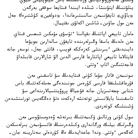
ۇلتتىق مەتەورولوگيالىق ورتالىقتىڭ باس سينوپتيگى سيۋي
ينلۋننىڭ ايتۋىنشا، شىلدە ايىندا قىتايعا سوققى بەرگەن
«باۆي» تايفۋنىمەن سالىستىرعاندا، «دولفين» كۇشتىرەك جەل
مەن مول جاۋىن-شاشىن اكەلۋى ىقتيمال.
مامان تابيعي اپاتتىڭ ىقپالىنا ءتۇسۋى مۇمكىن شىعىس قىتاي
مەن ەلدىڭ باسقا وڭىرلەرىندە تايفۋن سالدارىن جويۋعا
دايىندىقتى ءبىرىنشى كەزەككە قويىپ، قاتتى جەل، نوسەر جانە
قايتالاما تابيعي اپاتتارعا قارسى الدىن الۋ شارالارىن قابىلداۋ
قاجەتتىگىن اتاپ ءوتتى.
سونىمەن قاتار جۇما كۇنى قىتايدىڭ سۋ تاسقىنى مەن
قۇرعاقشىلىققا قارسى كۇرەس جونىندەگى مەملەكەتتىك باس
شتابى چجەتسزيان جانە فۋجياڭ پروۆينتسيالارىنداعى سۋ
تاسقىنىنا بايلانىستى توتەنشە ارەكەت ەتۋ دەڭگەيىن تورتىنشىدەن
ۇشىنشىگە كوتەردى.
سول كۇنى ورتالىق ۇكىمەتتىڭ بىرنەشە ۆەدومستۆوسى مەن
وڭىرلىك بيلىك ورگاندارى وكىلدەرىنىڭ قاتىسۋىمەن بىرلەسكەن
كەڭەس ءوتتى. وندا جاعدايدىڭ ەڭ كۇردەلى سەناريىنە جان-