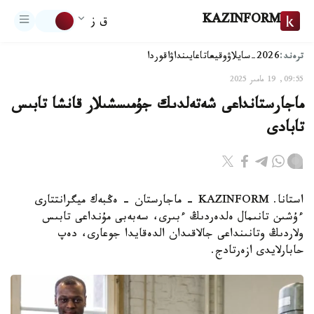
KAZINFORM
ق ز
ترەند:
2026-سايلاۋ
وقيعا
تاعايىنداۋ
اقوردا
09:55, 19 مامىر 2025
ماجارستانداعى شەتەلدىك جۇمىسشىلار قانشا تابىس
تابادى
استانا. KAZINFORM - ماجارستان - ەڭبەك ميگرانتتارى
ءۇشىن تانىمال ەلدەردىڭ ءبىرى، سەبەبى مۇنداعى تابىس
ولاردىڭ وتانىنداعى جالاقىدان الدەقايدا جوعارى، دەپ
حابارلايدى ازەرتادج.