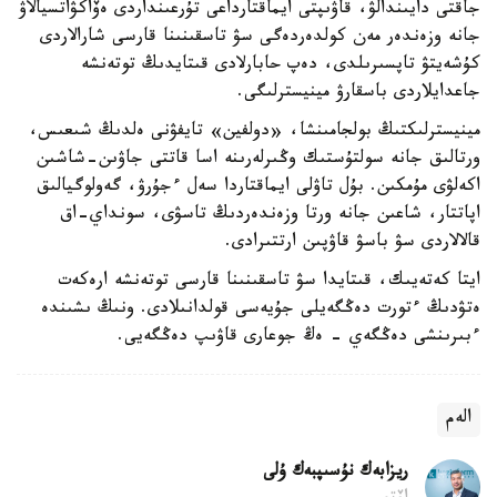
جاقتى دايىندالۋ، قاۋىپتى ايماقتارداعى تۇرعىنداردى ەۆاكۋاتسيالاۋ
جانە وزەندەر مەن كولدەردەگى سۋ تاسقىنىنا قارسى شارالاردى
كۇشەيتۋ تاپسىرىلدى، دەپ حابارلادى قىتايدىڭ توتەنشە
جاعدايلاردى باسقارۋ مينيسترلىگى.
مينيسترلىكتىڭ بولجامىنشا، «دولفين» تايفۋنى ەلدىڭ شىعىس،
ورتالىق جانە سولتۇستىك وڭىرلەرىنە اسا قاتتى جاۋىن-شاشىن
اكەلۋى مۇمكىن. بۇل تاۋلى ايماقتاردا سەل ءجۇرۋ، گەولوگيالىق
اپاتتار، شاعىن جانە ورتا وزەندەردىڭ تاسۋى، سونداي-اق
قالالاردى سۋ باسۋ قاۋپىن ارتتىرادى.
ايتا كەتەيىك، قىتايدا سۋ تاسقىنىنا قارسى توتەنشە ارەكەت
ەتۋدىڭ ءتورت دەڭگەيلى جۇيەسى قولدانىلادى. ونىڭ ىشىندە
ءبىرىنشى دەڭگەي - ەڭ جوعارى قاۋىپ دەڭگەيى.
الەم
ريزابەك نۇسىپبەك ۇلى