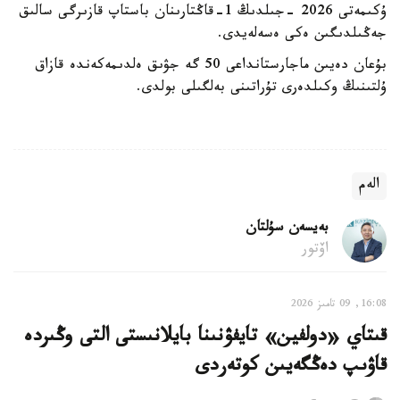
ۇكىمەتى 2026 -جىلدىڭ 1-قاڭتارىنان باستاپ قازىرگى سالىق
جەڭىلدىگىن ەكى ەسەلەيدى.
بۇعان دەيىن ماجارستانداعى 50 گە جۋىق ەلدىمەكەندە قازاق
ۇلتىنىڭ وكىلدەرى تۇراتىنى بەلگىلى بولدى.
الەم
بەيسەن سۇلتان
اۆتور
16:08, 09 تامىز 2026
قىتاي «دولفين» تايفۋنىنا بايلانىستى التى وڭىردە
قاۋىپ دەڭگەيىن كوتەردى