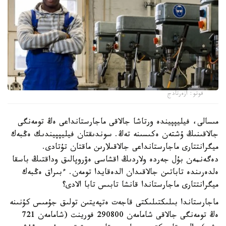
فوتو: ازەرتادج
مىسالى، فيليپپيندە ورتاشا جالاقى ماجارستانداعى ەڭ تومەنگى
جالاقىنىڭ ۇشتەن ەكىسىنە تەڭ. سوندىقتان فيليپپيندىك ەڭبەك
ميگرانتتارى ماجارستانداعى جالاقىلارىن ماقتان تۇتادى.
دەگەنمەن بۇل جەردە ولاردىڭ اقشاسى ەۋروپالىق وداقتىڭ باسقا
ەلدەرىندە تاباتىن جالاقىدان الدەقايدا تومەن. ءبىراق ەڭبەك
ميگرانتتارى ماجارستاندا قانشا تابىس تابا الادى؟
ماجارستاندا بىلىكتىلىكتى قاجەت ەتپەيتىن تولىق جۇمىس كۇنىنە
ەڭ تومەنگى جالاقى شامامەن 290800 فورينت (شامامەن 721