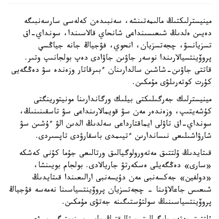
مينيسترلىكتىڭ مالىمەتىنشە، سەنبىدەن كەلەسى سارسەنبىگە
دەيىن ەلدىڭ شىعىسىنداعى شانحاي قالاسىندا، سونداي-اق
تسزيانسۋ، چجەتسزيان، انحوي، فۋجياڭ جانە جياڭسي
پروۆينتسيالارىندا نوسەر جاۋىن جاۋادى دەپ بولجانىپ وتىر.
قاتتى جاۋىن-شاشىن سالدارىنان ءبىرقاتار وزەندە سۋ دەڭگەيى
كۇرت كوتەرىلۋى مۇمكىن.
مينيسترلىك جەرگىلىكتى بيلىك ورگاندارىنا مونيتورينگتى
كۇشەيتىپ، وزەندەر مەن سۋ قويمالارىنداعى سۋ تاسقىنىنىڭ،
سونداي-اق تاۋلى ايماقتارداعى سەلدىڭ الدىن الۋ ءۇشىن سۋ
شارۋاشىلىعى نىساندارىن ءتيىمدى باسقارۋدى تاپسىردى.
قىتايدىڭ ۇلتتىق مەتەورولوگيالىق ورتالىعى جۇما كۇنى كەشكە
«سارى» دەڭگەيلى ەسكەرتۋ جاريالادى. بولجام بويىنشا،
«دولفين» جەكسەنبى مەن دۇيسەنبى ارالىعىندا قىتايدىڭ
شىعىس جاعالاۋىنا - چجەتسزيان پروۆينتسياسىنا نەمەسە فۋجياڭ
پروۆينتسياسىنىڭ سولتۇستىگىنە جەتۋى مۇمكىن.