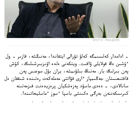
Фото: Анадолу
- ادامدار كەلىسىمگە كەلۋ تۋرالى ايتقاندا، مەنىڭشە، قازىر - ول
ءۇشىن ەڭ قولايلى ۋاقىت. ويتكەنى ەلدە اۋىزبىرشىلىك، كۇش
پەن بىرلىك بار. مەنىڭ بىلۋىمشە، يران بۇل سوعىس پەن
قاقتىعىستان جەڭىمپاز ءارى قۋاتتى مەملەكەت رەتىندە شىققان ەل
سانالادى، - دەدى ماسۋد پەزەشكيان پرەزيدەنت قىزمەتىنە
كىرىسكەننەن بەرگى ەكىنشى باسپا ءسوز ءماسليحاتىندا.
ول قازىرگى جاعداي كەلىسىمگە قول جەتكىزۋگە جانە
شەشىلمەگەن ماسەلەلەردى ديالوگ ارقىلى رەتتەۋگە مۇمكىندىك
بەرەتىنىن اتاپ ءوتتى.
ISNA جارتىلاي رەسمي اقپارات اگەنتتىگىنىڭ حابارلاۋىنشا،