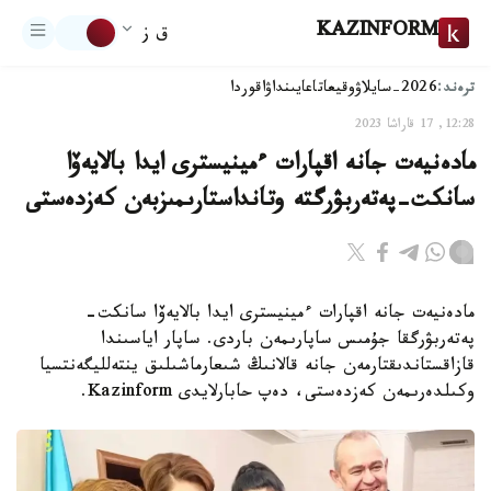
KAZINFORM
ق ز
ترەند:
2026-سايلاۋ
وقيعا
تاعايىنداۋ
اقوردا
12:28, 17 قاراشا 2023
مادەنيەت جانە اقپارات ءمينيسترى ايدا بالايەۆا
سانكت-پەتەربۋرگتە وتانداستارىمىزبەن كەزدەستى
مادەنيەت جانە اقپارات ءمينيسترى ايدا بالايەۆا سانكت-
پەتەربۋرگقا جۇمىس ساپارىمەن باردى. ساپار اياسىندا
قازاقستاندىقتارمەن جانە قالانىڭ شىعارماشىلىق ينتەلليگەنتسيا
وكىلدەرىمەن كەزدەستى، دەپ حابارلايدى Kazinform.