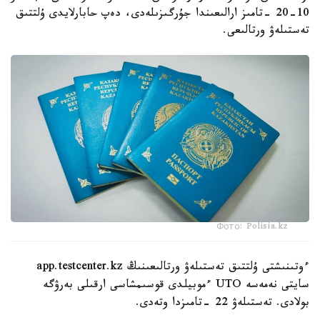
10-20 -تامىز ارالىعىندا جۇرگىزىلەدى، دەپ حابارلايدى ۇلتتىق
تەستىلەۋ ورتالىعى.
Фото: Polisia.kz
ءوتىنىشتى ۇلتتىق تەستىلەۋ ورتالىعىنىڭ app.testcenter.kz
سايتى نەمەسە UTO ءموبيلدى قوسىمشاسى ارقىلى بەرۋگە
بولادى. تەستىلەۋ 22 -تامىزدا وتەدى.