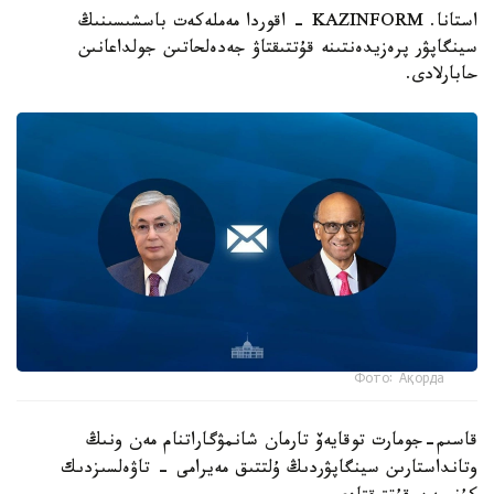
استانا. KAZINFORM - اقوردا مەملەكەت باسشىسىنىڭ
سينگاپۋر پرەزيدەنتىنە قۇتتىقتاۋ جەدەلحاتىن جولداعانىن
حابارلادى.
Фото: Ақорда
قاسىم-جومارت توقايەۆ تارمان شانمۋگاراتنام مەن ونىڭ
وتانداستارىن سينگاپۋردىڭ ۇلتتىق مەيرامى - تاۋەلسىزدىك