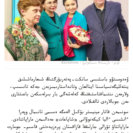
فوتو: نارىمبەك ىسماعۇلوۆ / Kazinform
ۆەدومستۆو باسشىسى سانكت-پەتەربۋرگتىڭ شىعارماشىلىق
ينتەلليگەنسياسىنا اينالعان وتانداستارىمىزبەن جەكە تانىسىپ،
ولارمەن ىنتىماقتاستىقتىڭ كەلەشەگى بار بىرلەسكەن باعىتتارى
مەن جوبالاردى تالقىلادى.
سونىمەن قاتار مينيستر بۇكىل الەمگە ەسىمى تانىمال وپەرا
ءانشىسى ءاليا كيكەنوۆانى «شاپاعات» مەدالىمەن ماراپاتتادى.
ماراپاتتاۋ تۋرالى جارلىققا قازاقستان پرەزيدەنتى قاسىم- جومارت