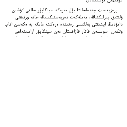
كۇنىمەن قۇتتىقتادى.
- پرەزيدەنت جەدەلحاتتا بۇل مەرەكە سينگاپۋر حالقى ءۇشىن
ۇلتتىق بىرلىكتىڭ، مەملەكەت دەربەستىگىنىڭ جانە ورنىقتى
دامۋدىڭ ايشىقتى بەلگىسى رەتىندە ەرەكشە مانگە يە ەكەنىن اتاپ
وتكەن. سونىمەن قاتار قازاقستان مەن سينگاپۋر اراسىنداعى
دوستىققا جانە ءوزارا تۇسىنىستىككە نەگىزدەلگەن سان قىرلى
ىنتىماقتاستىق قوس حالىقتىڭ يگىلىگى جولىندا ۇدايى دامي
بەرەتىنىنە سەنىم ءبىلدىردى،-دەلىنگەن اقپاراتتا.
قاسىم-جومارت توقايەۆ تارمان شانمۋگاراتنامنىڭ جاۋاپتى
قىزمەتىنە تولايىم تابىس، ال دوستاس سينگاپۋر حالقىنا قۇت-
بەرەكە تىلەدى.
بيلىك جانە ساياسات
سىرتقى ساياسات
ريزابەك نۇسىپبەك ۇلى
اۆتور