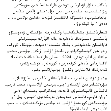
باعالاپ، نازار اۋدارعانى ءۇشىن قازاقستانعا شىن جۇرەكتەن
ريزاشىلىعىمدى بىلدىرەمىن. مەن بۇل ءىستى ۇلكەن ىنتامەن
جالعاستىرىپ، ەلىمىزگە قالتقىسىز قىزمەت ەتەتىن بولامىن»، -
دەدى ءاليا كيكەنوۆا.
شىعارماشىلىق ينتەلليگەنسيا وكىلدەرىنە جۇگىنگەن ۆەدومستۆو
باسشىسى ەلىمىزدىڭ مادەنيەت جانە اقپارات مينيسترلىگى
قازاقستان مادەنيەتىن، ونىڭ ىشىندە ادەبيەت، مۋزىكا، كوركەم
ونەر مەن كينەماتوگرافيانى تانىتۋ ءۇشىن ۇلكەن جۇمىس ىستەپ
جاتقانىن اتاپ ءوتتى. 2024 -جىلى قازاقستاننىڭ شەتەلدىك
الاڭدارداعى مادەني كۇندەرىن، كورمەلەر، كونتسەرتتەر،
شەبەرلىك كلاستارىن وتكىزۋ جوسپارلانىپ وتىر.
«ءبىز ءۇشىن تاجىريبەنىڭ الماسقانى ماڭىزدى. جازۋشىلار،
سۋرەتشىلەر مەن ارتىستەر ءبىر-بىرىمەن ارالاسىپ، مىعىم قارىم-
قاتىناس قالىپتاستىرۋى قاجەت. ينتەگراتسيا وسىنداي ادامي
ءوزارا قارىم-قاتىناس ەسەبىنەن تەرەڭدەۋى ءتيىس. بۇل ءوز
جۇمىسىڭدى كورسەتۋ ءۇشىن دە جاقسى مۇمكىندىك»، - دەپ
اتاپ ءوتتى ايدا بالايەۆا.