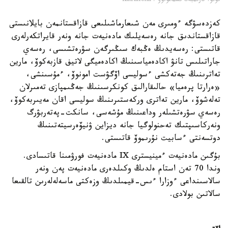
فوتو: نارىمبەك ىسماعۇلوۆ / Kazinform
كەزدەسۋگە ءومىرى مەن شىعارماشىلىعى قازاقستانمەن بايلانىستى
قازاقستاندىق جانە رەسەيلىك مادەنيەت جانە ونەر قايراتكەرلەرى
قاتىستى: رەسەيدىڭ ەڭبەك سىڭىرگەن سۋرەتشىسى، رەسەي
جاراتىلىس تانۋ اكادەمياسىنىڭ اكادەميگى لاتيف قازبەكوۆ، مارين
تەاترىنىڭ جەتەكشى ءسوليسى اۆگۋست امونوۆ، ءمۇسىنشى،
«ەرارتا پرەميا» حالىقارالىق كونكرسىنىڭ جەڭىمپازى تەمىرلان
تەلەشوۆ، مارين تەاترى وركەستىرىنىڭ سوليسى اقان مەيىربەكوۆ،
رەسەي سۋرەتشىلەر وداعىنىڭ مۇشەسى، سانكت-پەتەربۋرگ
ونەركاسىپتىك تەحنولوگيا جانە ديزاين ۋنيۆەرسيتەتىنىڭ
دوتسەنتى ءسابيت نۇرىموۆ قاتىستى.
بۇگىن مادەنيەت ءمينيسترى IX مادەنيەت فورۋمىنا قاتىسادى.
وندا 70 تەن استام ەلدىڭ وكىلدەرى مادەنيەت پەن ونەر
سالاسىنداعى ءوزارا ءىس-قيمىلدىڭ وزەكتى ماسەلەلەرىن تالقىعا
سالاتىن بولادى.