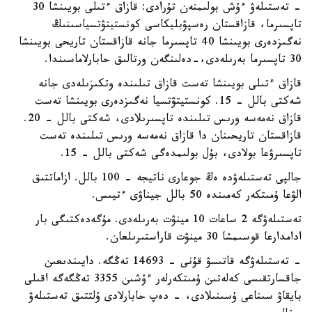
- تەستىلەۋ ءۇش بولىمنەن تۇرادى: قازاق ءتىلى بويىنشا 30
تاپسىرما، قازاقستان رەسپۋبليكاسى كونستيتۋتسياسىنىڭ
نەگىزدەرى بويىنشا 40 تاپسىرما جانە قازاقستان تاريحى بويىنشا
30 تاپسىرما بەرىلەدى،-دەلىنگەن ورتالىق حابارلاماسىندا.
قازاق ءتىلى بويىنشا تەست قازاق تىلىندە وتكىزىلەدى جانە
شەكتى بالل - 15. كونستيتۋتسيا نەگىزدەرى بويىنشا تەست
قازاق نەمەسە ورىس تىلىندە تاپسىرىلادى، شەكتى بالل - 20.
قازاقستان تاريحىنان دا قازاق نەمەسە ورىس تىلىندە تەست
تاپسىرۋعا بولادى، بۇل بولىمدەگى شەكتى بالل - 15.
جالپى تەستىلەۋدە ەڭ جوعارى ناتيجە - 100 بالل. ازاماتتىق
الۋعا ۇمىتكەر كەمىندە 50 بالل جيناۋى ءتيىس.
تەستىلەۋگە 2 ساعات 10 مينۋت بەرىلەدى. مۇگەدەكتىگى بار
ادامدارعا قوسىمشا 30 مينۋت قاراستىرىلعان.
- تەستىلەۋگە قاتىسۋ قۇنى - 14693 تەڭگە. دايىندىعىن
جاقسارتقىسى كەلەتىن ۇمىتكەرلەر ءۇشىن 3355 تەڭگەگە اقىلى
بايقاۋ سىناعى ۇسىنىلادى، - دەپ حابارلادى ۇلتتىق تەستىلەۋ