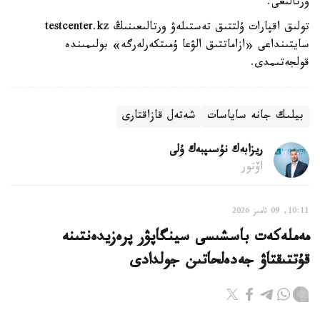
ورتالىعى.
تولىق اقپارات ۇلتتىق تەستىلەۋ ورتالىعىنىڭ testcenter.kz
سايتىنداعى «ازاماتتىق الۋعا ۇمىتكەرلەرگە» بولىمىندە
قولجەتىمدى.
بيلىك جانە ساياسات
شەتەل قازاقتارى
ريزابەك نۇسىپبەك ۇلى
اۆتور
10:11, 09 تامىز 2026
مەملەكەت باسشىسى سينگاپۋر پرەزيدەنتىنە
قۇتتىقتاۋ جەدەلحاتىن جولدادى