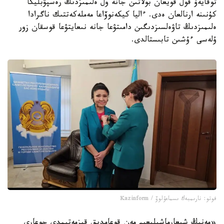
توقايەۆ قول قويعان بولاتىن جانە ول ەلىمىزدىڭ رەسپۋبليكا
كۇنىنە ارنالعان ەدى. ءاليا كيكەنوۆاعا مەملەكەتتىك ناگرادا
ەلىمىزدىڭ تاۋەلسىزدىگىن دامىتۋعا جانە نىعايتۋعا قوسقان زور
ۇلەسى ءۇشىن تابىستالدى.
فوتو: نارىمبەك ىسماعۇلوۆ / Kazinform
«مەنىڭ شىعارماشىلىعىم مەن قوعامدىق قىزمەتىمدى جوعارى