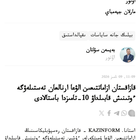
اۆتور
مارلان جيەمباي
بيلىك جانە ساياسات
ىقپالداستىق
بەيسەن سۇلتان
اۆتور
11:09, 09 تامىز 2026
قازاقستان ازاماتتىعىن الۋعا ارنالعان تەستىلەۋگە
ءوتىنىش قابىلداۋ 10-تامىزدا باستالادى
استانا. KAZINFORM - قازاقستان رەسپۋبليكاسىنىڭ
ازاماتتىعىن الۋعا ۇمىتكەرلەر ءۇشىن تەستىلەۋگە ءوتىنىش قابىلداۋ