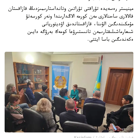
مينيستر رەسەيدە تۇراقتى تۇراتىن وتانداستارىمىزدىڭ قازاقستان
قالالارى ساحنالارى مەن كورمە الاڭدارىندا ونەر كورسەتۋ
مۇمكىندىگىن الۋىنا، قازاقستاندىق اۋديتوريانى
شىعارماشىلىقتارىمەن تانىستىرۋعا كومەك بەرۋگە دايىن
ەكەندىگىن باسا ايتتى.