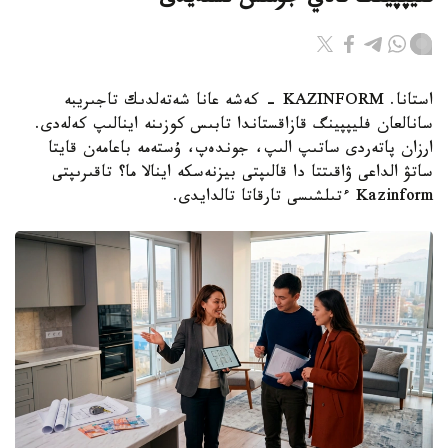
فليپپينگ قالاي جۇمىس ىستەيدى
استانا. KAZINFORM - كەشە عانا شەتەلدىك تاجىريبە
سانالعان فليپپينگ قازاقستاندا تابىس كوزىنە اينالىپ كەلەدى.
ارزان پاتەردى ساتىپ الىپ، جوندەپ، ۇستەمە باعامەن قايتا
ساتۋ الداعى ۋاقىتتا دا قالىپتى بيزنەسكە اينالا ما؟ تاقىرىپتى
Kazinform ءتىلشىسى تارقاتا تالدايدى.