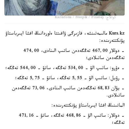
كوللاج: Kazinform / Freepik / Pixabay
Kurs.kz مالىمەتىنشە، قازىرگى ۋاقىتتا ەلوردانىڭ اقشا ايىرباستاۋ
پۋنكتتەرىندە:
- دوللار 467,00 تەڭگەدەن ساتىپ الىنادى، 474,00
تەڭگەدەن ساتىلادى؛
- ەۋرو: ساتىپ الۋ - 534,00 تەڭگە، ساتۋ - 544,00 تەڭگە؛
- رۋبل: ساتىپ الۋ - 5,55 تەڭگە، ساتۋ - 5,75 تەڭگە؛
- يۋان 68,83 تەڭگەدەن ساتىپ الىنادى، 73,06 تەڭگەدەن
ساتىلادى.
الماتىنىڭ اقشا ايىرباستاۋ پۋنكتتەرىندە:
- دوللار: ساتىپ الۋ - 468,86 تەڭگە، ساتۋ - 471,16
تەڭگە؛