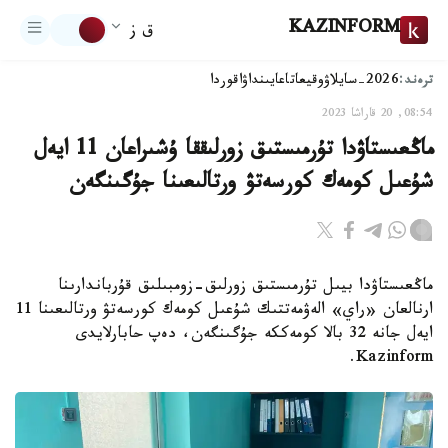
KAZINFORM
ق ز
ترەند:
2026-سايلاۋ
وقيعا
تاعايىنداۋ
اقوردا
08:54, 20 قاراشا 2023
ماڭعىستاۋدا تۇرمىستىق زورلىققا ۇشىراعان 11 ايەل
شۇعىل كومەك كورسەتۋ ورتالىعىنا جۇگىنگەن
ماڭعىستاۋدا بيىل تۇرمىستىق زورلىق-زومبىلىق قۇرباندارىنا
ارنالعان «راي» الەۋمەتتىك شۇعىل كومەك كورسەتۋ ورتالىعىنا 11
ايەل جانە 32 بالا كومەككە جۇگىنگەن، دەپ حابارلايدى
Kazinform.