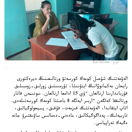
فوتو: Kazinform
الەۋمەتتىك شۇعىل كومەك كورسەتۋ ورتالىعىنىڭ ديرەكتورى
رايحان بەكمانوۆانىڭ ايتۋىنشا، تۇرمىستىق زورلىق-زومبىلىق
قۇرباندارىنا ارنالعان ءۇي 15 ادامعا ارنالعان. سونىمەن قاتار
ورتالىققا كەلگەن ءاربىر ايەلگە 8 باعىتتا كومەك كورسەتىلەدى.
اتاپ ايتقاندا، الەۋمەتتىك قىزمەت، قۇقىق، پسيحولوگيالىق،
تاربيەلىك، پەداگوگيكالىق، مادەني-دەمالىس ساۋىقتىرۋ جانە
ەڭبەك تەراپياسى.