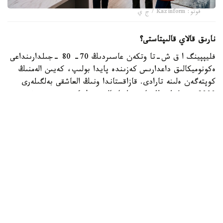
فوتو: Kazinform / ج ي
نارىق قالاي قالىپتاستى؟
فليپپينگ ا ق ش-تا وتكەن عاسىردىڭ 70- 80 -جىلدارىنداعى
ەكونوميكالىق داعدارىس كەزىندە پايدا بولىپ، كەيىن الەمنىڭ
كوپتەگەن ەلىنە تارادى. قازاقستاندا ونىڭ العاشقى بەلگىلەرى
2000 -جىلداردىڭ باسىندا بايقالدى. ول كەزدە تۇرعىن ءۇي
قۇرىلىسى قارقىندى ءجۇرىپ، سۇرانىس جوعارى بولعاندىقتان،
ينۆەستورلار پاتەردى جوندەۋسىز- اق قىمباتقا قايتا ساتىپ،
تابىس تاپتى.