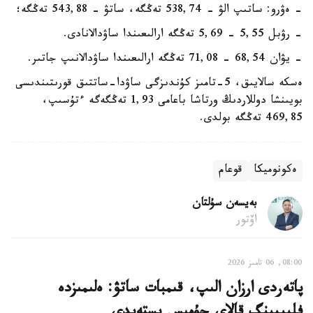
- ەۋرو: ساتىپ الۋ - 538,74 تەڭگە، ساتۋ - 543,88 تەڭگە؛
- رۋبل 5,55 - 5,69 تەڭگە ارالىعىندا ساۋدالانادى.
- يۋان 68,54 - 71,08 تەڭگە ارالىعىندا ساۋدالانىپ جاتىر.
ەسكە سالايىق، 5-تامىز كۇندىزگى ساۋدا-ساتتىق قورىتىندىسى
بويىنشا دوللاردىڭ ورتاشا باعامى 1,93 تەڭگەگە ءتۇسىپ،
469,85 تەڭگە بولدى.
ەكونوميكا
قوعام
بەيسەن سۇلتان
اۆتور
08:00, 06 تامىز 2026
پاتەردى ارزان الىپ، قىمبات ساتۋ: ەلىمىزدە