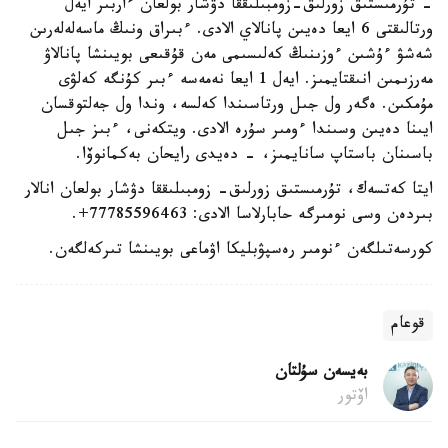
- تۇرمىستىق زورلىق-زومبىلىققا دۋشار بولعان ءاربىر ايەل
ورتالىقتى 6 ايعا دەيىن پانالاي الادى. ءبىراق ونىڭ ماسەلەلەرىن
شەشۋ ءۇشىن ءوزىنىڭ كەلىسىمى مەن قۇقىعى بويىنشا پانالاۋ
مەرزىمىن انىقتايمىز. ايەل 1 ايعا نەمەسە ءبىر كۇنگە كەلۋى
مۇمكىن. ەگەر ول جىل ورتاسىندا كەلسە، وندا ول جەلتوقسان
ايىنا دەيىن وسىندا ءومىر سۇرە الادى. ويتكەنى، ءبىز جىل
باسىنان باستاپ سانايمىز، - دەيدى رايحان بەكمانوۆا.
ايتا كەتسەك، تۇرمىستىق زورلىق- زومبىلىققا دۋشار بولعان انالار
بىردەن وسى نومىرگە حابارلاسا الادى: 77785596463+.
كورسەتىلگەن ءنومىر رەسپۋبليكا اۋماعى بويىنشا تىركەلگەن.
قوعام
بەيسەن سۇلتان
اۆتور