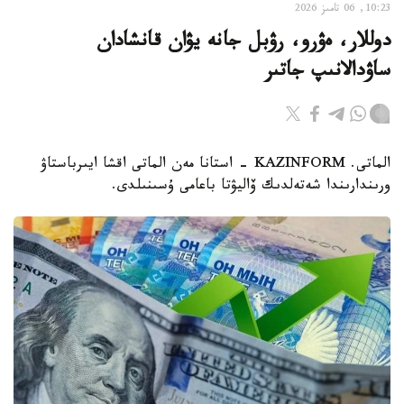
10:23, 06 تامىز 2026
دوللار، ەۋرو، رۋبل جانە يۋان قانشادان
ساۋدالانىپ جاتىر
الماتى. KAZINFORM - استانا مەن الماتى اقشا ايىرباستاۋ
ورىندارىندا شەتەلدىك ۆاليۋتا باعامى ۇسىنىلدى.