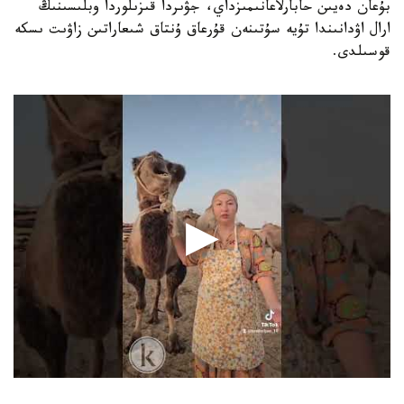
بۇعان دەيىن حابارلاعانىمىزداي، جۋىردا قىزىلوردا وبلىسىنىڭ
ارال اۋدانىندا تۇيە سۇتىنەن قۇرعاق ۇنتاق شىعاراتىن زاۋىت ىسكە
قوسىلدى.