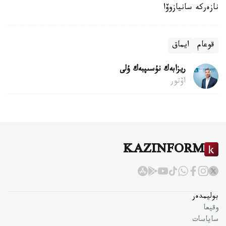
نازەركە سانيازوۆا
قوعام
ايماق
ريزابەك نۇسىپبەك ۇلى
اۆتور
KAZINFORM
بوليمدەر
وقيعا
ساياسات