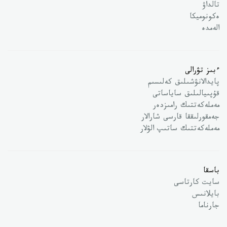
تالداۋ
ەكونوميكا
الەمدە
ءبىز تۋرالى
پايدالانۋشىلىق كەلىسىم
قۇپىيالىلىق ساياساتى
مەملەكەتتىك رامىزدەر
جەمقورلىققا قارسى شارالار
مەملەكەتتىك ساتىپ الۋلار
باسقا
سايت كارتاسى
بايلانىس
جارناما