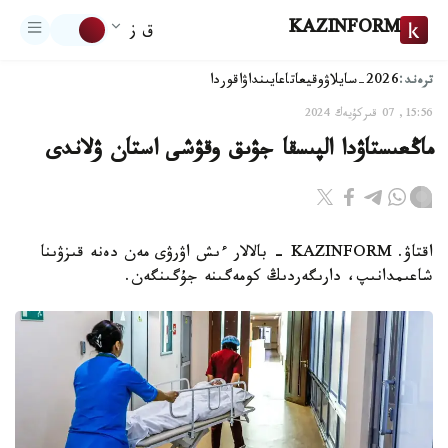
KAZINFORM
ق ز
ترەند:
2026-سايلاۋ
وقيعا
تاعايىنداۋ
اقوردا
15:56, 07 قىركۇيەك 2024
ماڭعىستاۋدا الپىسقا جۋىق وقۋشى استان ۋلاندى
اقتاۋ. KAZINFORM - بالالار ءىش اۋرۋى مەن دەنە قىزۋىنا
شاعىمدانىپ، دارىگەردىڭ كومەگىنە جۇگىنگەن.