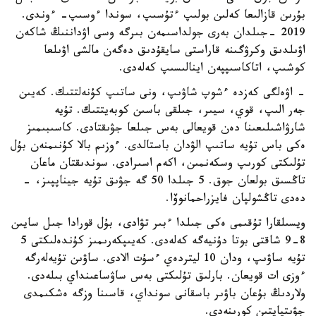
بۇرىن قازالىعا كەلىن بولىپ ءتۇسىپ، سوندا ءوسىپ- ءوندى.
2019 -جىلدان بەرى جولداسىمەن بىرگە وسى اۋداننىڭ شاكەن
اۋىلدىق وكرۋگىنە قاراستى سايقۇدىق دەگەن مالشى اۋىلعا
كوشىپ، اتاكاسىپپەن اينالىسىپ كەلەدى.
- اۋەلگى كەزدە ءشوپ شاۋىپ، ونى ساتىپ كۇنەلتتىك. كەيىن
جەر الىپ، قوي، سيىر، جىلقى باسىن كوبەيتتىك. تۇيە
شارۋاشىلىعىنا دەن قويعالى بەس جىلعا جۋىقتادى. كاسىبىمىز
ەكى باس تۇيە ساتىپ الۋدان باستالدى. ءوزىم بالا كۇنىمنەن بۇل
تۇلىكتى كورىپ وسكەنمىن، اكەم اسىرادى. سوندىقتان ماعان
تاڭسىق بولعان جوق. 5 جىلدا 50 گە جۋىق تۇيە جيناپپىز، -
دەدى تاڭشولپان فايزراحمانوۆا.
ويسىلقارا تۇقىمى ەكى جىلدا ءبىر تۋادى، بۇل قورادا جىل سايىن
8-9 شاقتى بوتا دۇنيەگە كەلەدى. كەيىپكەرىمىز كۇندەلىكتى 5
تۇيە ساۋىپ، ودان 10 ليتردەي ءسۇت الادى. ساۋىن تۇيەلەرگە
ءوزى ات قويعان. بارلىق تۇلىكتى بەس ساۋساعىنداي بىلەدى.
ولاردىڭ بۇعان باۋىر باسقانى سونداي، قاسىنا وزگە ەشكىمدى
جۋىتپايتىن كورىنەدى.