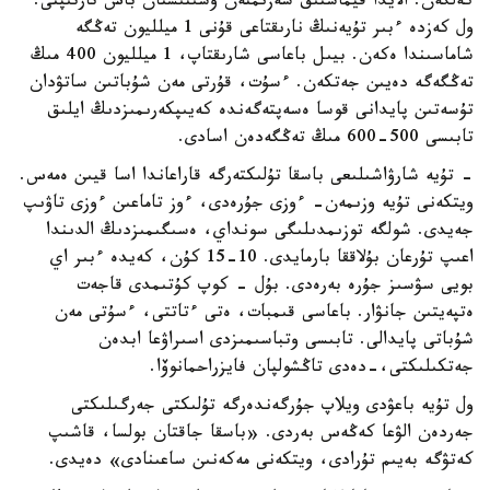
كەلگەن. الايدا قيماستىق سەزىمنەن ۇسىنىستان باس تارتىپتى.
ول كەزدە ءبىر تۇيەنىڭ نارىقتاعى قۇنى 1 ميلليون تەڭگە
شاماسىندا ەكەن. بيىل باعاسى شارىقتاپ، 1 ميلليون 400 مىڭ
تەڭگەگە دەيىن جەتكەن. ءسۇت، قۇرتى مەن شۇباتىن ساتۋدان
تۇسەتىن پايدانى قوسا ەسەپتەگەندە كەيىپكەرىمىزدىڭ ايلىق
تابىسى 500-600 مىڭ تەڭگەدەن اسادى.
- تۇيە شارۋاشىلىعى باسقا تۇلىكتەرگە قاراعاندا اسا قيىن ەمەس.
ويتكەنى تۇيە وزىمەن- ءوزى جۇرەدى، ءوز تاماعىن ءوزى تاۋىپ
جەيدى. شولگە توزىمدىلىگى سونداي، ەسىگىمىزدىڭ الدىندا
اعىپ تۇرعان بۇلاققا بارمايدى. 10-15 كۇن، كەيدە ءبىر اي
بويى سۋسىز جۇرە بەرەدى. بۇل - كوپ كۇتىمدى قاجەت
ەتپەيتىن جانۋار. باعاسى قىمبات، ەتى ءتاتتى، ءسۇتى مەن
شۇباتى پايدالى. تابىسى وتباسىمىزدى اسىراۋعا ابدەن
جەتكىلىكتى،-دەدى تاڭشولپان فايزراحمانوۆا.
ول تۇيە باعۋدى ويلاپ جۇرگەندەرگە تۇلىكتى جەرگىلىكتى
جەردەن الۋعا كەڭەس بەردى. «باسقا جاقتان بولسا، قاشىپ
كەتۋگە بەيىم تۇرادى، ويتكەنى مەكەنىن ساعىنادى» دەيدى.