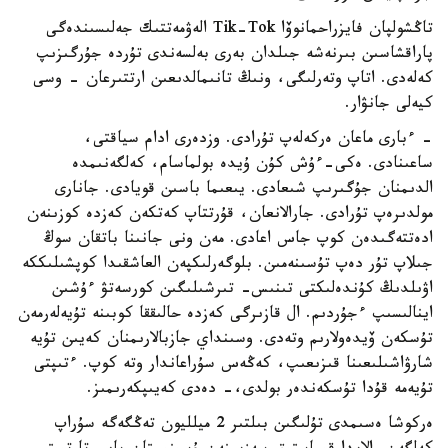
تاڭشولپان فايزراحمانوۆا Tik-Tok الەۋمەتتىك جەلىسىندەگى
پاراقشاسىن بىرنەشە جىلدان بەرى بەلسەندى تۇردە جۇرگىزىپ
كەلەدى. اتاپ وتەرلىگى، ونىڭ تانىمالدىعىن ارتتىرعان - وسى
كيەلى جانۋار.
- ءبارى ماعان ەركەلەپ تۇرادى. وزدەرى ادام سياقتى،
ساعىنادى. ەكى-ءۇش كۇن ۇيدە بولماسام، كەلگەنىمدە
الدىمنان جۇگىرىپ شىعادى. يىعىما باسىن قويادى. جانارى
مولدىرەپ تۇرادى. جارالانعان، قۇرتتاپ كەتكەن كەزدە كوزىنەن
ادەتتەگىدەن كوپ جاس اعادى. مەن ونى جانىنا باتقان سوڭ
جىلاپ تۇر دەپ تۇسىنەمىن. بلوگەرلىكپەن العاشقىدا كوپشىلىككە
اۋىلدىڭ كۇندەلىكتى تىنىس- تىرشىلىگىن كورسەتۋ ءۇشىن
اينالىسىپ ءجۇردىم. ال قازىرگى كەزدە حالىققا كوبىنە تۇيەلەرمەن
تۇسكەن ۆيدەولارىم وتەدى. وسىنداي جازبالارىمنان كەيىن تۇيە
شارۋاشىلىعىنا قىزىعىپ، كەڭەس سۇراعاندار وتە كوپ. ءتىپتى
تۇيەمە قۇدا تۇسكەندەر بولدى،- دەدى كەيىپكەرىمىز.
ەركوشا ەسىمدى تۇلىگىن بىلتىر 2 ميلليون تەڭگەگە سۇراپ