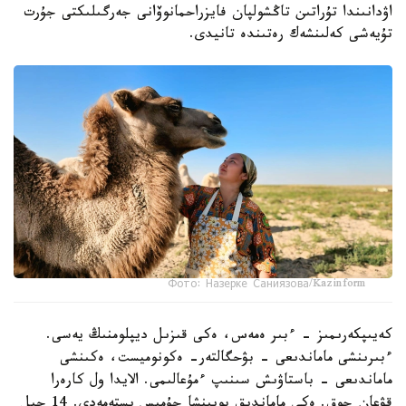
اۋدانىندا تۇراتىن تاڭشولپان فايزراحمانوۆانى جەرگىلىكتى جۇرت
تۇيەشى كەلىنشەك رەتىندە تانيدى.
Фото: Назерке Саниязова/Kazinform
كەيىپكەرىمىز - ءبىر ەمەس، ەكى قىزىل ديپلومنىڭ يەسى.
ءبىرىنشى ماماندىعى - بۋحگالتەر- ەكونوميست، ەكىنشى
ماماندىعى - باستاۋىش سىنىپ ءمۇعالىمى. الايدا ول كارەرا
قۋعان جوق. ەكى ماماندىق بويىنشا جۇمىس ىستەمەدى. 14 جىل