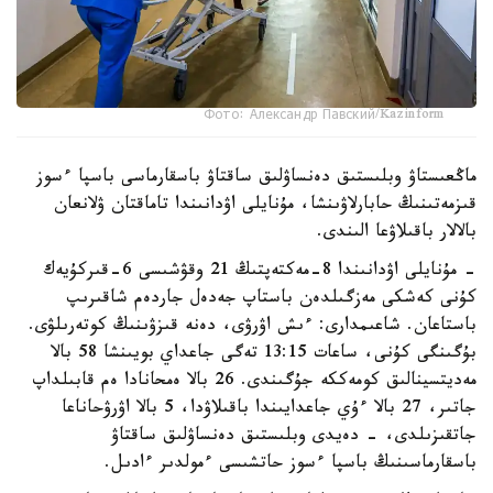
Фото: Александр Павский/Kazinform
ماڭعىستاۋ وبلىستىق دەنساۋلىق ساقتاۋ باسقارماسى باسپا ءسوز
قىزمەتىنىڭ حابارلاۋىنشا، مۇنايلى اۋدانىندا تاماقتان ۋلانعان
بالالار باقىلاۋعا الىندى.
- مۇنايلى اۋدانىندا 8-مەكتەپتىڭ 21 وقۋشىسى 6-قىركۇيەك
كۇنى كەشكى مەزگىلدەن باستاپ جەدەل جاردەم شاقىرىپ
باستاعان. شاعىمدارى: ءىش اۋرۋى، دەنە قىزۋىنىڭ كوتەرىلۋى.
بۇگىنگى كۇنى، ساعات 13:15 تەگى جاعداي بويىنشا 58 بالا
مەديتسينالىق كومەككە جۇگىندى. 26 بالا ەمحانادا ەم قابىلداپ
جاتىر، 27 بالا ءۇي جاعدايىندا باقىلاۋدا، 5 بالا اۋرۋحاناعا
جاتقىزىلدى، - دەيدى وبلىستىق دەنساۋلىق ساقتاۋ
باسقارماسىنىڭ باسپا ءسوز حاتشىسى ءمولدىر ءادىل.