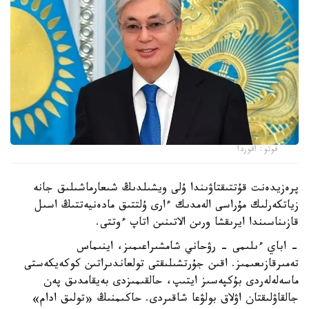
فوتو: اقوردا
پرەزيدەنت قۇتتىقتاۋىندا ۇلى ويشىلدىڭ شىعارماشىلىق جانە
زياتكەرلىك مۇراسى الەمدىك ءارى ۇلتتىق مادەنيەتتىڭ اسىل
قازىناسىندا ايرىقشا ورىن الاتىنىن اتاپ ءوتتى.
- اباي ءىلىمى - رۋحاني شامشىراعىمىز، اينىماس
تەمىرقازىعىمىز. اقىن جۇرتشىلىقتى تولعاندىراتىن كوكەيكەستى
ماسەلەلەردى بۇكپەسىز ايتىپ، حالقىمىزدى بەيقامدىق پەن
جالقاۋلىقتان اۋلاق بولۋعا شاقىردى. حاكىمنىڭ «تولىق ادام»