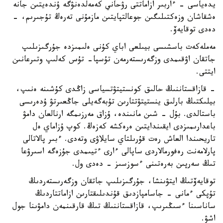
يدەياسى - ءاربىر ازاماتتى رۋحاني كەمەلدەنۋگە ۇندەيتىن جانە
ەشقاشان وزەكتىلىگىن جوعالتپايتىن مازمۇنى تەرەڭ تۇجىرىم، -
دەدى توقايەۆ.
مەملەكەت باسشىسى بيىلعى اباي كۇنى ەلىمىزدە جۇرگىزىلىپ
جاتقان اۋقىمدى وزگەرىستەرمەن تۇسپا- تۇس كەلىپ وتىرعانىن
ايتتى.
- قازاقستاننىڭ حالىق كونستيتۋتسياسى زاڭدى كۇشىنە ەنىپ،
بيلىكتىڭ بارلىق ينستيتۋتتارىن تۇبەگەيلى جاڭعىرتۋ ۇدەرىسى
باستالدى. بۇل - شىن مانىندە، ۇزاق مەرزىمگە ارنالعان دامۋ
باعدارىمىزدى ايقىندايتىن ەرەكشە كەزەڭ. كوپ ۇزاماي ەل
تاريحىندا العاش رەت قۇرىلتاي سايلاۋى وتەدى. ءبىر پالاتالى
پارلامەنت رەفورمالاردى ساپالى ءارى ءتيىمدى جۇزەگە اسىرۋعا
تىڭ سەرپىن بەرەتىنى ءسوزسىز - دەدى ول.
توقايەۆتىڭ ايتۋىنشا، جۇرگىزىلىپ جاتقان وزگەرىستەردىڭ
تۇپكى ءمانى - جاسامپازدىق قۇندىلىقتارىن ازاماتتاردىڭ
ساناسىنا ءسىڭىرىپ، قازاقستاننىڭ تىڭ قارقىنمەن دامۋىنا جول
اشۋ.