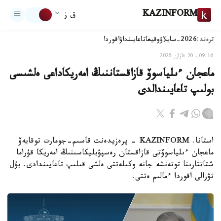
KAZINFORM
ق ز
ترەند:
2026-سايلاۋ
وقيعا
تاعايىنداۋ
اقوردا
09:16, 20 قازان 2025
ماعجان ءىلياسوۆ قازاقستاننىڭ امەريكاداعى ەلشىسى
بولىپ تاعايىندالدى
استانا. KAZINFORM - پرەزيدەنت قاسىم-جومارت توقايەۆ
ماعجان ءىلياسوۆتى قازاقستان رەسپۋبليكاسىنىڭ امەريكا قۇراما
شتاتتارىنا توتەنشە جانە وكىلەتتى ەلشى قىلىپ تاعايىندادى. بۇل
تۋرالى اقوردا ءمالىم ەتتى.