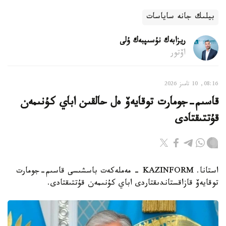
بيلىك جانە ساياسات
ريزابەك نۇسىپبەك ۇلى
اۆتور
08:16, 10 تامىز 2026
قاسىم-جومارت توقايەۆ ەل حالقىن اباي كۇنىمەن
قۇتتىقتادى
استانا. KAZINFORM - مەملەكەت باسشىسى قاسىم-جومارت
توقايەۆ قازاقستاندىقتاردى اباي كۇنىمەن قۇتتىقتادى.