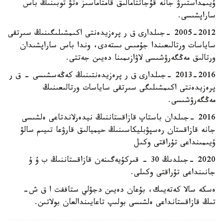
ۇيىمداستىرۋ جانە قۇجاتتامالىق قامتاماسىز ەتۋ توبىنىڭ باس
ساراپشىسى.
2005-2012 -جىلدارى ق ر پرەزيدەنتى اكىمشىلىگىنىڭ سىرتقى
ساياسات ورتالىعىندا جۇمىس ىستەدى، وندا باس ساراپشىدان
ورتالىق مەڭگەرۋشىسى لاۋازىمىنا دەيىن جەتتى.
2013-2016 -جىلدارى ق ر پرەزيدەنتىنىڭ كەڭەسشىسى - ق ر
پرەزيدەنتى اكىمشىلىگى سىرتقى ساياسات ورتالىعىنىڭ
مەڭگەرۋشىسى.
2016 -جىلدان باستاپ قازاقستاننىڭ نيدەرلاندتاعى ەلشىسى
جانە قازاقستان رەسپۋبليكاسىنىڭ حيميالىق قارۋعا تىيىم سالۋ
ۇيىمىنداعى تۇراقتى وكىل
2020 -جىلدىڭ 30 - قىركۇيەگىنەن قازاقستاننىڭ ب ۇ ۇ
جانىنداعى تۇراقتى وكىلى.
ەسكە سالا كەتەيىك، بۇعان دەيىن دجۋلي ستاففت ا ق ش-
تىڭ قازاقستانداعى ەلشىسى بولىپ تاعايىندالعان بولاتىن.