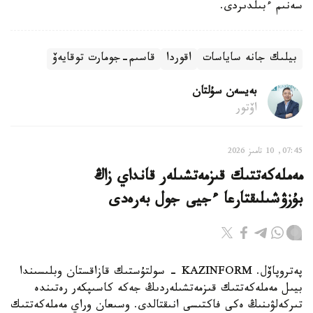
سەنىم ءبىلدىردى.
بيلىك جانە ساياسات
اقوردا
قاسىم-جومارت توقايەۆ
بەيسەن سۇلتان
اۆتور
07:45, 10 تامىز 2026
مەملەكەتتىك قىزمەتشىلەر قانداي زاڭ
بۇزۋشىلىقتارعا ءجيى جول بەرەدى
پەتروپاۆل. KAZINFORM - سولتۇستىك قازاقستان وبلىسىندا
بيىل مەملەكەتتىك قىزمەتشىلەردىڭ جەكە كاسىپكەر رەتىندە
تىركەلۋىنىڭ ەكى فاكتىسى انىقتالدى. وسىعان وراي مەملەكەتتىك