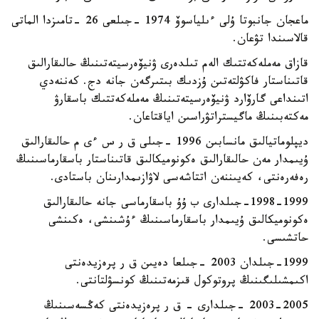
ماعجان جانبوتا ۇلى ءىلياسوۆ 1974 -جىلعى 26 -تامىزدا الماتى
قالاسىندا تۋعان.
قازاق مەملەكەتتىك الەم تىلدەرى ۋنيۆەرسيتەتىنىڭ حالىقارالىق
قاتىناستار فاكۋلتەتىن ۇزدىك بىتىرگەن جانە دج. كەننەدي
اتىنداعى گارۆارد ۋنيۆەرسيتەتىنىڭ مەملەكەتتىك باسقارۋ
مەكتەبىنىڭ ماگيستراتۋراسىن اياقتاعان.
ديپلوماتيالىق مانسابىن 1996 -جىلى ق ر س ءى م حالىقارالىق
ۇيىمدار مەن حالىقارالىق ەكونوميكالىق قاتىناستار باسقارماسىنىڭ
رەفەرەنتى، كەيىننەن اتتاشەسى لاۋازىمدارىنان باستادى.
1998-1999-جىلدارى ب ۇۇ باسقارماسى جانە حالىقارالىق
ەكونوميكالىق ۇيىمدار باسقارماسىنىڭ ءۇشىنشى، ەكىنشى
حاتشىسى.
1999-جىلدان 2003 -جىلعا دەيىن ق ر پرەزيدەنتى
اكىمشىلىگىنىڭ پروتوكول قىزمەتىنىڭ كونسۋلتانتى.
2003-2005 -جىلدارى - ق ر پرەزيدەنتى كەڭسەسىنىڭ