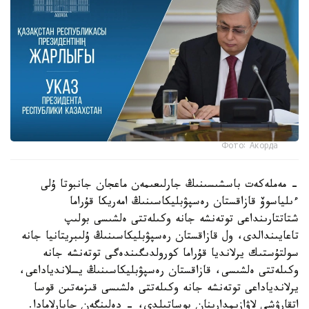
Фото: Акорда
- مەملەكەت باسشىسىنىڭ جارلىعىمەن ماعجان جانبوتا ۇلى
ءىلياسوۆ قازاقستان رەسپۋبليكاسىنىڭ امەريكا قۇراما
شتاتتارىنداعى توتەنشە جانە وكىلەتتى ەلشىسى بولىپ
تاعايىندالدى، ول قازاقستان رەسپۋبليكاسىنىڭ ۇلىبريتانيا جانە
سولتۇستىك يرلانديا قۇراما كورولدىگىندەگى توتەنشە جانە
وكىلەتتى ەلشىسى، قازاقستان رەسپۋبليكاسىنىڭ يسلاندياداعى،
يرلاندياداعى توتەنشە جانە وكىلەتتى ەلشىسى قىزمەتىن قوسا
اتقارۋشى لاۋازىمدارىنان بوساتىلدى، - دەلىنگەن حابارلامادا.