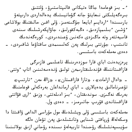
ء- بىز قوعامدا جاڭا ەتيكانى قالىپتاستىرۋ، ۇلتتىق
بىرەگەيلىكتى نىعايتۋ جانە گۋمانيستىك يدەالداردى دارىپتەۋ
بارىسىندا ءاردايىم ابايعا جۇگىنەمىز. ۇلى اقىن حالىقتىڭ بولاشاعى
ءۇشىن ءبىلىمپازدىق، ەڭبەكقورلىق، جاۋاپكەرشىلىك سىندى
قاسيەتتەر وتە ماڭىزدى ەكەنىن ۇعىندىردى، كورەگەندىك
تانىتىپ، جۇرتتى بىرلىك پەن كەلىسىمدى ساقتاۋعا شاقىردى، -
دەدى مەملەكەت باسشىسى.
پرەزيدەنت اباي قارا سوزدەرىنىڭ تاعىلىمى قازىرگى
قازاقستاننىڭ قۇندىلىقتارىمەن تولىق ۇندەسەتىنىن اتاپ ءوتتى.
- «ادال ازامات»، «تازا قازاقستان»، «زاڭ مەن ءتارتىپ»
تۇعىرنامالىق يدەيالارى - اباي ارمانداعان بەرەكەلى قوعامنىڭ
بەرىك نەگىزى. سوندىقتان، ءبىز ادىلەتتى، وزىق ءارى قۋاتتى
قازاقستاندى قۇرىپ جاتىرمىز، - دەدى ول.
مەملەكەت باسشىسى ۇلى ويشىلدىڭ مول مۇراسى الداعى ۋاقىتتا دا
وسكەلەڭ ۇرپاقتى شىنايى وتانشىلدىق پەن تۋعان ەلگە
سۇيىسپەنشىلىك رۋحىندا تاربيەلەۋ ىسىندە رۋحاني ازىق بولاتىنىنا