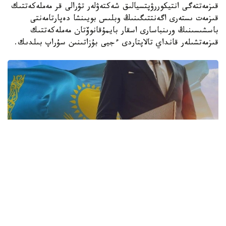
قىزمەتتەگى انتيكوررۋپتسيالىق شەكتەۋلەر تۋرالى قر مەملەكەتتىك
قىزمەت ىستەرى اگەنتتىگىنىڭ وبلىس بويىنشا دەپارتامەنتى
باسشىسىنىڭ ورىنباسارى اسقار بايمۇقانوۆتان مەملەكەتتىك
قىزمەتشىلەر قانداي تالاپتاردى ءجيى بۇزاتىنىن سۇراپ بىلدىك.
فوتو: ساۋدا جانە ينتەگراتسيا مينيسترلىگى
- اسقار قايىرجان ۇلى، وڭىردە مەملەكەتتىك قىزمەتشىلەردىڭ
كاسىپكەرلىكپەن اينالىسۋىنا قاتىستى قانداي زاڭبۇزۋشىلىقتار