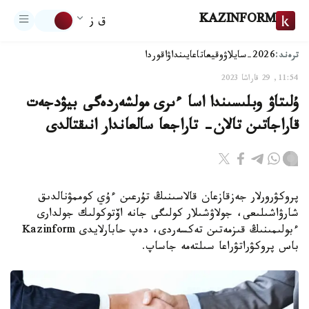
KAZINFORM
ق ز
ترەند:
2026-سايلاۋ
وقيعا
تاعايىنداۋ
اقوردا
11:54, 29 قاراشا 2023
ۇلىتاۋ وبلىسىندا اسا ءىرى مولشەردەگى بيۋدجەت
قاراجاتىن تالان- تاراجعا سالعاندار انىقتالدى
پروكۋرورلار جەزقازعان قالاسىنىڭ تۇرعىن ءۇي كوممۋنالدىق
شارۋاشىلىعى، جولاۋشىلار كولىگى جانە اۆتوكولىك جولدارى
ءبولىمىنىڭ قىزمەتىن تەكسەردى، دەپ حابارلايدى Kazinform
باس پروكۋراتۋراعا سىلتەمە جاساپ.