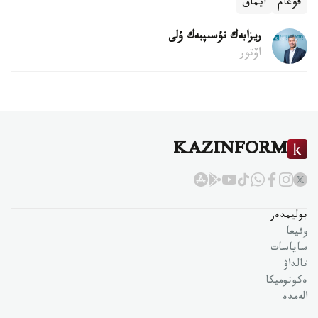
قوعام
ايماق
ريزابەك نۇسىپبەك ۇلى
اۆتور
KAZINFORM
بوليمدەر
وقيعا
ساياسات
تالداۋ
ەكونوميكا
الەمدە