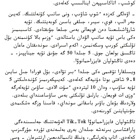
كوشىپ، اتاكاسىپپەن اينالىسىپ كەلەدى.
- اۋەلگى كەزدە ءشوپ شاۋىپ، ونى ساتىپ كۇنەلتتىك. كەيىن
جەر الىپ، قوي، سيىر، جىلقى باسىن كوبەيتتىك. تۇيە
شارۋاشىلىعىنا دەن قويعالى بەس جىلعا جۋىقتادى. كاسىبىمىز
ەكى باس تۇيە ساتىپ الۋدان باستالدى. ءوزىم بالا كۇنىمنەن بۇل
تۇلىكتى كورىپ وسكەنمىن، اكەم اسىرادى. سوندىقتان ماعان
تاڭسىق بولعان جوق. 5 جىلدا 50 گە جۋىق تۇيە جيناپپىز، -
دەدى تاڭشولپان فايزراحمانوۆا.
ويسىلقارا تۇقىمى ەكى جىلدا ءبىر تۋادى، بۇل قورادا جىل سايىن
8-9 شاقتى بوتا دۇنيەگە كەلەدى. كەيىپكەرىمىز كۇندەلىكتى 5
تۇيە ساۋىپ، ودان 10 ليتردەي ءسۇت الادى. ساۋىن تۇيەلەرگە
ءوزى ات قويعان. بارلىق تۇلىكتى بەس ساۋساعىنداي بىلەدى.
ولاردىڭ بۇعان باۋىر باسقانى سونداي، قاسىنا وزگە ەشكىمدى
جۋىتپايتىن كورىنەدى.
تاڭشولپان فايزراحمانوۆا Tik-Tok الەۋمەتتىك جەلىسىندەگى
پاراقشاسىن بىرنەشە جىلدان بەرى بەلسەندى تۇردە جۇرگىزىپ
كەلەدى. اتاپ وتەرلىگى، ونىڭ تانىمالدىعىن ارتتىرعان - وسى