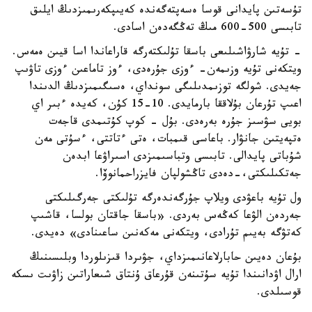
تۇسەتىن پايدانى قوسا ەسەپتەگەندە كەيىپكەرىمىزدىڭ ايلىق
تابىسى 500-600 مىڭ تەڭگەدەن اسادى.
- تۇيە شارۋاشىلىعى باسقا تۇلىكتەرگە قاراعاندا اسا قيىن ەمەس.
ويتكەنى تۇيە وزىمەن- ءوزى جۇرەدى، ءوز تاماعىن ءوزى تاۋىپ
جەيدى. شولگە توزىمدىلىگى سونداي، ەسىگىمىزدىڭ الدىندا
اعىپ تۇرعان بۇلاققا بارمايدى. 10-15 كۇن، كەيدە ءبىر اي
بويى سۋسىز جۇرە بەرەدى. بۇل - كوپ كۇتىمدى قاجەت
ەتپەيتىن جانۋار. باعاسى قىمبات، ەتى ءتاتتى، ءسۇتى مەن
شۇباتى پايدالى. تابىسى وتباسىمىزدى اسىراۋعا ابدەن
جەتكىلىكتى،-دەدى تاڭشولپان فايزراحمانوۆا.
ول تۇيە باعۋدى ويلاپ جۇرگەندەرگە تۇلىكتى جەرگىلىكتى
جەردەن الۋعا كەڭەس بەردى. «باسقا جاقتان بولسا، قاشىپ
كەتۋگە بەيىم تۇرادى، ويتكەنى مەكەنىن ساعىنادى» دەيدى.
بۇعان دەيىن حابارلاعانىمىزداي، جۋىردا قىزىلوردا وبلىسىنىڭ
ارال اۋدانىندا تۇيە سۇتىنەن قۇرعاق ۇنتاق شىعاراتىن زاۋىت ىسكە
قوسىلدى.