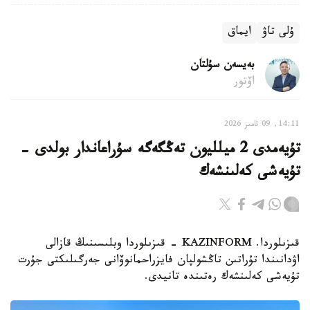
ۇلى تاۋ
ايماق
بەيسەن سۇلتان
اۆتور
14:11, 09 تامىز 2026
تۇيەمدى 2 ميلليون تەڭگەگە سۇراعاندار بولدى -
تۇيەشى كەلىنشەك
قىزىلوردا. KAZINFORM - قىزىلوردا وبلىسىنىڭ قازالى
اۋدانىندا تۇراتىن تاڭشولپان فايزراحمانوۆانى جەرگىلىكتى جۇرت
تۇيەشى كەلىنشەك رەتىندە تانيدى.