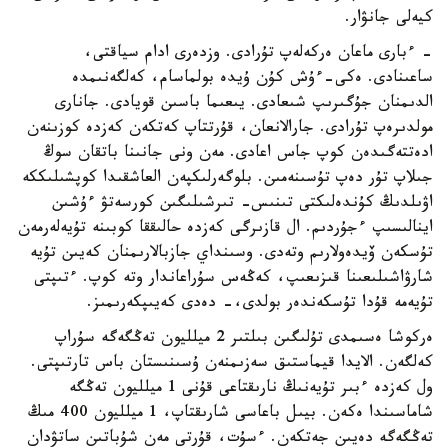
كيەلى جانۋار.
- ءبارى ماعان ەركەلەپ تۇرادى. وزدەرى ادام سياقتى،
ساعىنادى. ەكى-ءۇش كۇن ۇيدە بولماسام، كەلگەنىمدە
الدىمنان جۇگىرىپ شىعادى. يىعىما باسىن قويادى. جانارى
مولدىرەپ تۇرادى. جارالانعان، قۇرتتاپ كەتكەن كەزدە كوزىنەن
ادەتتەگىدەن كوپ جاس اعادى. مەن ونى جانىنا باتقان سوڭ
جىلاپ تۇر دەپ تۇسىنەمىن. بلوگەرلىكپەن العاشقىدا كوپشىلىككە
اۋىلدىڭ كۇندەلىكتى تىنىس- تىرشىلىگىن كورسەتۋ ءۇشىن
اينالىسىپ ءجۇردىم. ال قازىرگى كەزدە حالىققا كوبىنە تۇيەلەرمەن
تۇسكەن ۆيدەولارىم وتەدى. وسىنداي جازبالارىمنان كەيىن تۇيە
شارۋاشىلىعىنا قىزىعىپ، كەڭەس سۇراعاندار وتە كوپ. ءتىپتى
تۇيەمە قۇدا تۇسكەندەر بولدى،- دەدى كەيىپكەرىمىز.
ەركوشا ەسىمدى تۇلىگىن بىلتىر 2 ميلليون تەڭگەگە سۇراپ
كەلگەن. الايدا قيماستىق سەزىمنەن ۇسىنىستان باس تارتىپتى.
ول كەزدە ءبىر تۇيەنىڭ نارىقتاعى قۇنى 1 ميلليون تەڭگە
شاماسىندا ەكەن. بيىل باعاسى شارىقتاپ، 1 ميلليون 400 مىڭ
تەڭگەگە دەيىن جەتكەن. ءسۇت، قۇرتى مەن شۇباتىن ساتۋدان