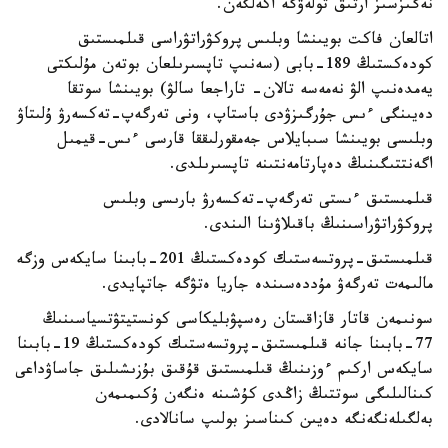
نەگىزسىز ارتىق تولەۋگە اكەلگەن.
اتالعان فاكت بويىنشا وبلىس پروكۋراتۋراسى قىلمىستىق
كودەكستىڭ 189-بابى (سەنىپ تاپسىرىلعان بوتەن مۇلىكتى
يەمدەنىپ الۋ نەمەسە تالان- تاراجعا سالۋ) بويىنشا سوتقا
دەيىنگى ءىس جۇرگىزۋدى باستاپ، ونى تەرگەپ-تەكسەرۋ ۇلىتاۋ
وبلىسى بويىنشا سىبايلاس جەمقورلىققا قارسى ءىس-قيمىل
اگەنتتىگىنىڭ دەپارتامەنتىنە تاپسىرىلدى.
قىلمىستىق ءىستى تەرگەپ-تەكسەرۋ بارىسى وبلىس
پروكۋراتۋراسىنىڭ باقىلاۋىنا الىندى.
قىلمىستىق-پروتسەستىك كودەكستىڭ 201-بابىنا سايكەس وزگە
مالىمەت تەرگەۋ مۇددەسىندە جاريا ەتۋگە جاتپايدى.
سونىمەن قاتار قازاقستان رەسپۋبليكاسى كونستيتۋتسياسىنىڭ
77-بابىنا جانە قىلمىستىق-پروتسەستىك كودەكستىڭ 19-بابىنا
سايكەس اركىم ءوزىنىڭ قىلمىستىق قۇقىق بۇزىشىلىق جاساۋداعى
كىنالىلىگى سوتتىڭ زاڭدى كۇشىنە ەنگەن ۇكىمىمەن
بەلگىلەنگەنگە دەيىن كىناسىز بولىپ سانالادى.