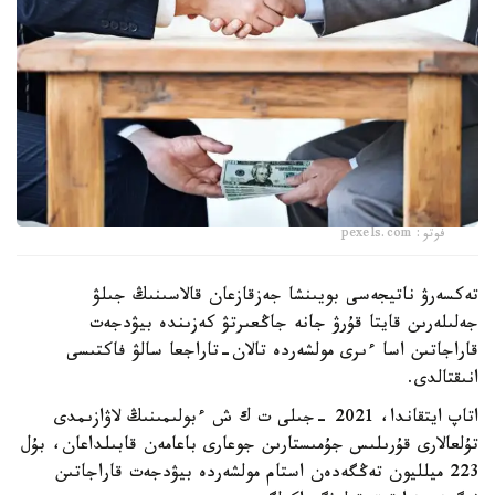
فوتو: pexels.com
تەكسەرۋ ناتيجەسى بويىنشا جەزقازعان قالاسىنىڭ جىلۋ
جەلىلەرىن قايتا قۇرۋ جانە جاڭعىرتۋ كەزىندە بيۋدجەت
قاراجاتىن اسا ءىرى مولشەردە تالان-تاراجعا سالۋ فاكتىسى
انىقتالدى.
اتاپ ايتقاندا، 2021 -جىلى ت ك ش ءبولىمىنىڭ لاۋازىمدى
تۇلعالارى قۇرىلىس جۇمىستارىن جوعارى باعامەن قابىلداعان، بۇل
223 ميلليون تەڭگەدەن استام مولشەردە بيۋدجەت قاراجاتىن