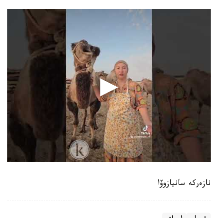
نازەركە سانيازوۆا