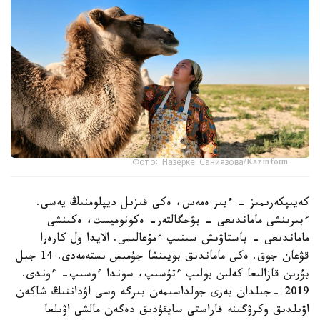
Фото: Назерке Саниязова/Kazinform
كەيىپكەرىمىز - ءبىر ەمەس، ەكى قىزىل ديپلومنىڭ يەسى.
ءبىرىنشى ماماندىعى - بۋحگالتەر- ەكونوميست، ەكىنشى
ماماندىعى - باستاۋىش سىنىپ ءمۇعالىمى. الايدا ول كارەرا
قۋعان جوق. ەكى ماماندىق بويىنشا جۇمىس ىستەمەدى. 14 جىل
بۇرىن قازالىعا كەلىن بولىپ ءتۇسىپ، سوندا ءوسىپ- ءوندى.
2019 -جىلدان بەرى جولداسىمەن بىرگە وسى اۋداننىڭ شاكەن
اۋىلدىق وكرۋگىنە قاراستى سايقۇدىق دەگەن مالشى اۋىلعا