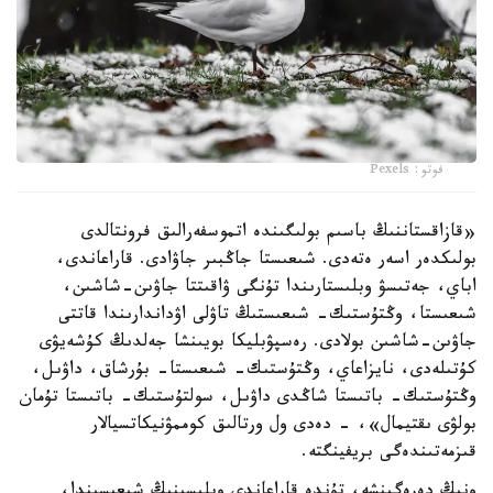
فوتو: Pexels
«قازاقستاننىڭ باسىم بولىگىندە اتموسفەرالىق فرونتالدى
بولىكدەر اسەر ەتەدى. شىعىستا جاڭبىر جاۋادى. قاراعاندى،
اباي، جەتىسۋ وبلىستارىندا تۇنگى ۋاقىتتا جاۋىن-شاشىن،
شىعىستا، وڭتۇستىك- شىعىستىڭ تاۋلى اۋداندارىندا قاتتى
جاۋىن-شاشىن بولادى. رەسپۋبليكا بويىنشا جەلدىڭ كۇشەيۋى
كۇتىلەدى، نايزاعاي، وڭتۇستىك- شىعىستا- بۇرشاق، داۋىل،
وڭتۇستىك- باتىستا شاڭدى داۋىل، سولتۇستىك- باتىستا تۇمان
بولۋى ىقتيمال»، - دەدى ول ورتالىق كوممۋنيكاتسيالار
قىزمەتىندەگى بريفينگتە.
ونىڭ دەرەگىنشە، تۇندە قاراعاندى وبلىسىنىڭ شىعىسىندا،