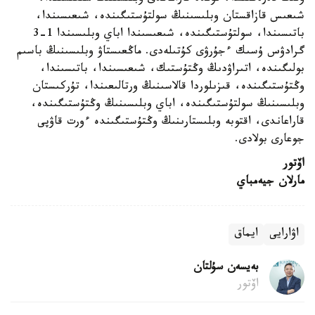
شىعىس قازاقستان وبلىسىنىڭ سولتۇستىگىندە، شىعىسىندا،
باتىسىندا، سولتۇستىگىندە، شىعىسىندا اباي وبلىسىندا 1-3
گرادۋس ۇسىك ءجۇرۋى كۇتىلەدى. ماڭعىستاۋ وبلىسىنىڭ باسىم
بولىگىندە، اتىراۋدىڭ وڭتۇستىك، شىعىسىندا، باتىسىندا،
وڭتۇستىگىندە، قىزىلوردا قالاسىنىڭ ورتالىعىندا، تۇركىستان
وبلىسىنىڭ سولتۇستىگىندە، اباي وبلىسىنىڭ وڭتۇستىگىندە،
قاراعاندى، اقتوبە وبلىستارىنىڭ وڭتۇستىگىندە ءورت قاۋپى
جوعارى بولادى.
اۆتور
مارلان جيەمباي
اۋارايى
ايماق
بەيسەن سۇلتان
اۆتور