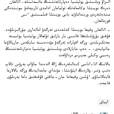
اتىراۋ وبلىستىق پوليتسيا دەپارتامەنتىنىڭ مالىمەتىنشە، اتالعان
دەرەك بويىنشا «كامەلەتكە تولماعان ادامدى تاربيەلەۋ جونىندەگى
مىندەتتەردى ورىنداماۋ» بابى بويىنشا قىلمىستىق ءىس
قوزعالعان.
- اتالعان وقيعا بويىنشا كەشەندى تەرگەۋ امالدارى جۇرگىزىلۋدە.
قۇقىق بۇزۋشىلىققا قاتىسى بار بارلىق تۇلعالار پوليتسيا بولىمىنە
جەتكىزىلدى. وزگە اقپارات تەرگەۋ مۇددەسىنە سايكەس جاريالاۋعا
جاتپايدى، - دەپ حابارلادى وبلىستىق پوليتسيا دەپارتامەنتىنىڭ
رەسمي وكىلى مەيىرىم ەرداۋلەت.
بالانىڭ اتا-اناسى كىنالىلەردىڭ زاڭ الدىندا جاۋاپ بەرۋىن تالاپ
ەتىپ وتىر. ولاردىڭ ايتۋىنشا، مۇنداي جاعدايدىڭ وزگە بالالارعا
قايتالانباۋى ءۇشىن وقيعاعا جان-جاقتى قۇقىقتىق باعا بەرىلۋى
قاجەت.
ايماق