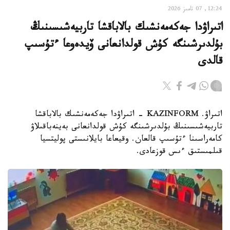
12:24, 07 تامىز 2026
اتىراۋدا جەكەمەنشىك بالاباقشا تاربيەشىسىنىڭ
بۇلدىرشىنگە كۇش قولدانعانى ۆيدەوعا ءتۇسىپ
قالدى
اتىراۋ. KAZINFORM - اتىراۋدا جەكەمەنشىك بالاباقشا
تاربيەشىسىنىڭ بۇلدىرشىنگە كۇش قولدانعانى بەينەباقىلاۋ
كامەراسىنا ءتۇسىپ قالعان. وقيعاعا بايلانىستى پوليتسيا
قىلمىستىق ءىس قوزعادى.