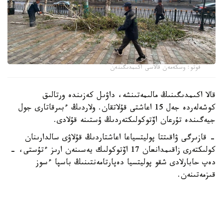
فوتو: وسكەمەن قالاسى اكىمدىگىنەن
قالا اكىمدىگىنىڭ مالىمەتىنشە، داۋىل كەزىندە ورتالىق
كوشەلەردە جەل 15 اعاشتى قۇلاتقان. ولاردىڭ ءبىرقاتارى جول
جيەگىندە تۇرعان اۆتوكولىكتەردىڭ ۇستىنە قۇلادى.
- قازىرگى ۋاقىتتا پوليتسياعا اعاشتاردىڭ قۇلاۋى سالدارىنان
كولىكتەرى زاقىمدانعان 17 اۆتوكولىك يەسىنەن ارىز ءتۇستى، -
دەپ حابارلادى شقو پوليتسيا دەپارتامەنتىنىڭ باسپا ءسوز
قىزمەتىنەن.
پوليتسياعا ءالى بارلىق زارداپ شەككەن كولىك يەلەرى جۇگىنىپ
ۇلگەرمەگەن بولۋى دا مۇمكىن.