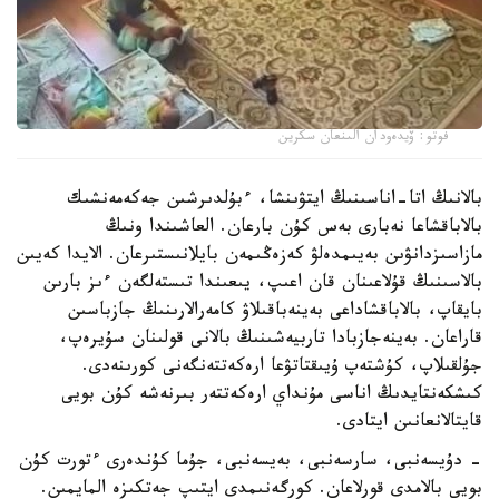
فوتو: ۆيدەودان الىنعان سكرين
بالانىڭ اتا-اناسىنىڭ ايتۋىنشا، ءبۇلدىرشىن جەكەمەنشىك
بالاباقشاعا نەبارى بەس كۇن بارعان. العاشىندا ونىڭ
مازاسىزدانۋىن بەيىمدەلۋ كەزەڭىمەن بايلانىستىرعان. الايدا كەيىن
بالاسىنىڭ قۇلاعىنان قان اعىپ، يىعىندا تىستەلگەن ءىز بارىن
بايقاپ، بالاباقشاداعى بەينەباقىلاۋ كامەرالارىنىڭ جازباسىن
قاراعان. بەينەجازبادا تاربيەشىنىڭ بالانى قولىنان سۇيرەپ،
جۇلقىلاپ، كۇشتەپ ۇيىقتاتۋعا ارەكەتتەنگەنى كورىنەدى.
كىشكەنتايدىڭ اناسى مۇنداي ارەكەتتەر بىرنەشە كۇن بويى
قايتالانعانىن ايتادى.
- دۇيسەنبى، سارسەنبى، بەيسەنبى، جۇما كۇندەرى ءتورت كۇن
بويى بالامدى قورلاعان. كورگەنىمدى ايتىپ جەتكىزە المايمىن.