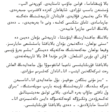
بالا ۇيىقتاماسا، قولىن جاۋىپ تاستايدى. كورپەنى الىپ،
ۇستىنەن باسىپ تۇرادى. شايقاعان كەزدە لاقتىرىپ جىبەرەدى.
بالا ەكى بەتىمەن قۇلايدى. قايتادان تاربيەشىنىڭ ەتەگىنە
جارماسادى. تاماق ىشكىسى كەلسە، ونى دا بەرمەيدى، - دەدى
بالانىڭ اناسى جازيرا عابيدەن.
بالانىڭ جاقىندارىنىڭ ايتۋىنشا، تاربيەشى بۇعان دەيىن دە
ءىستى بولعان. دەگەنمەن بۇدان بالاباقشا باسشىلىعى حابارسىز.
وقيعا بولعان جەكەمەنشىك مەكتەپكە دەيىنگى ءبىلىم بەرۋ ۇيىمى
ءۇش اي بۇرىن اشىلعان. قازىر مۇندا 24 بالا تاربيەلەنەدى.
بالاباقشا قۇرىلتايشىسى ناعيما امانقوسوۆا بۇل جاعدايدىڭ العاش
رەت تىركەلگەنىن ايتىپ، اتا-انادان كەشىرىم سۇرادى.
- ءبىز مۇنى بىلگەن جوقپىز. بۇل جاعدايدى اتا-اناسىمەن
بىرگە بىلدىك. تاربيەشىنىڭ ۇيىنە بارىپ سويلەستىك، ءبىراق
ول ناقتى جاۋاپ بەرە المادى. بالانى تولىق مەديتسينالىق
تەكسەرۋدەن وتكىزۋگە كومەكتەسۋگە دايىن ەكەنىمىزدى اتا-
اناسىنا حابارلادىق، - دەدى بالاباقشا قۇرىلتايشىسى.