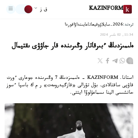
KAZINFORM
ق ز
ترەند:
2026-سايلاۋ
وقيعا
تاعايىنداۋ
اقوردا
11:54, 02 مامىر 2024
ەلىمىزدىڭ ءبىرقاتار وڭىرىندە قار جاۋۋى ىقتيمال
استانا. KAZINFORM - ەلىمىزدىڭ 7 وڭىرىندە جوعارى ءورت
قاۋپى ساقتالادى. بۇل تۋرالى «قازگيدرومەت» ر م ك باسپا ءسوز
حاتشىسى الينا ىسماعۇلوۆا ايتتى.