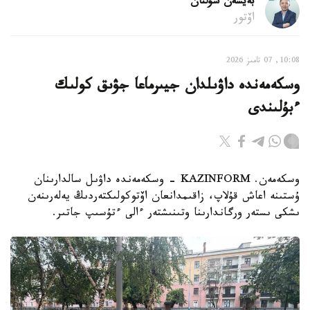
بەيسەن سۇلتان
اۆتور
10:08, 07 تامىز 2026
وسكەمەندە داۋىلدان جيىرماعا جۋىق كولىك
ءبۇلىندى
وسكەمەن. KAZINFORM - وسكەمەندە داۋىل سالدارىنان
ۇستىنە اعاش قۇلاپ، زاقىمدانعان اۆتوكولىكتەردىڭ يەلەرىنەن
ىشكى ىستەر ورگاندارىنا وتىنىشتەر ءالى ءتۇسىپ جاتىر.