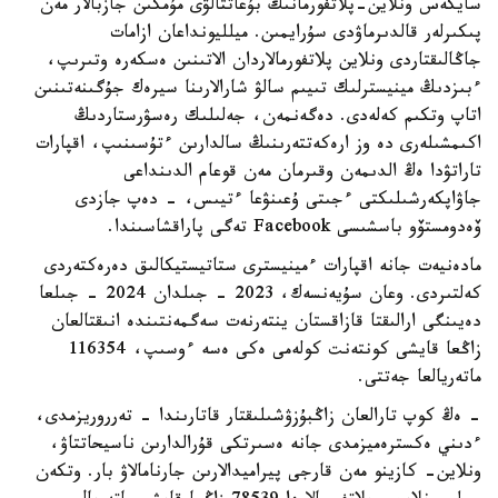
سايكەس ونلاين-پلاتفورمانىڭ بۇعاتتالۋى مۇمكىن جازبالار مەن
پىكىرلەر قالدىرماۋدى سۇرايمىن. ميلليونداعان ازامات
جاڭالىقتاردى ونلاين پلاتفورمالاردان الاتىنىن ەسكەرە وتىرىپ،
ءبىزدىڭ مينيسترلىك تىيىم سالۋ شارالارىنا سيرەك جۇگىنەتىنىن
اتاپ وتكىم كەلەدى. دەگەنمەن، جەلىلىك رەسۋرستاردىڭ
اكىمشىلەرى دە وز ارەكەتتەرىنىڭ سالدارىن ءتۇسىنىپ، اقپارات
تاراتۋدا ەڭ الدىمەن وقىرمان مەن قوعام الدىنداعى
جاۋاپكەرشىلىكتى ءجىتى ۇعىنۋعا ءتيىس، - دەپ جازدى
ۆەدومستۆو باسشىسى Facebook تەگى پاراقشاسىندا.
مادەنيەت جانە اقپارات ءمينيسترى ستاتيستيكالىق دەرەكتەردى
كەلتىردى. وعان سۇيەنسەك، 2023 - جىلدان 2024 - جىلعا
دەيىنگى ارالىقتا قازاقستان ينتەرنەت سەگمەنتىندە انىقتالعان
زاڭعا قايشى كونتەنت كولەمى ەكى ەسە ءوسىپ، 116354
ماتەريالعا جەتتى.
- ەڭ كوپ تارالعان زاڭبۇزۋشىلىقتار قاتارىندا - تەرروريزمدى،
ءدىني ەكسترەميزمدى جانە ەسىرتكى قۇرالدارىن ناسيحاتتاۋ،
ونلاين- كازينو مەن قارجى پيراميدالارىن جارنامالاۋ بار. وتكەن