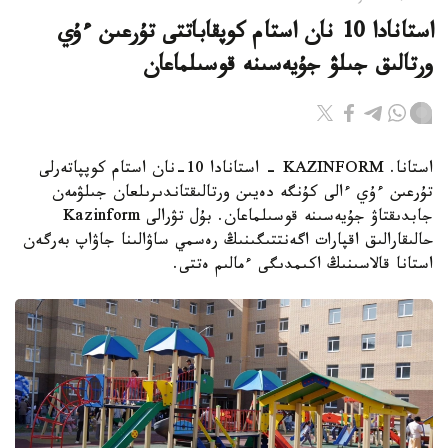
استانادا 10 نان استام كوپقاباتتى تۇرعىن ءۇي
ورتالىق جىلۋ جۇيەسىنە قوسىلماعان
استانا. KAZINFORM - استانادا 10-نان استام كوپپاتەرلى
تۇرعىن ءۇي ءالى كۇنگە دەيىن ورتالىقتاندىرىلعان جىلۋمەن
جابدىقتاۋ جۇيەسىنە قوسىلماعان. بۇل تۋرالى Kazinform
حالىقارالىق اقپارات اگەنتتىگىنىڭ رەسمي ساۋالىنا جاۋاپ بەرگەن
استانا قالاسىنىڭ اكىمدىگى ءمالىم ەتتى.