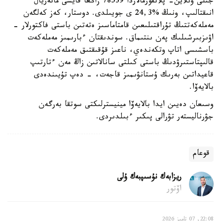
جىلى ونلاين- پلاتفورمالاردا 78539 زاڭعا قايشى ماتەريال
انىقتالىپ، ونىڭ %24,3 ى جويىلدى. دوستار، كەز كەلگەن
مەملەكەتتىڭ تۇراقتىلىعىن قامتاماسىز ەتەتىن باستى فاكتورلار -
اۋىزبىرشىلىك پەن ىنتىماق. سوندىقتان ءبارىمىز مەملەكەت
باسشىسى اتاپ وتكەندەي، ناعىز قۇقىقتىق مەملەكەت
قالىپتاستىرۋدىڭ باستى كىلتى سانالاتىن زاڭ مەن ءتارتىپ
قاعيداتىن بەرىك ۇستانۋىمىز قاجەت، - دەپ تۇيىندەدى
بالايەۆا.
وسىعان دەيىن ايدا بالايەۆا مينيسترلىكتى سوتقا بەرگەن
جۋرناليستەر تۋرالى پىكىر ءبىلدىردى.
قوعام
ريزابەك نۇسىپبەك ۇلى
اۆتور
22:08, 07 تامىز 2026