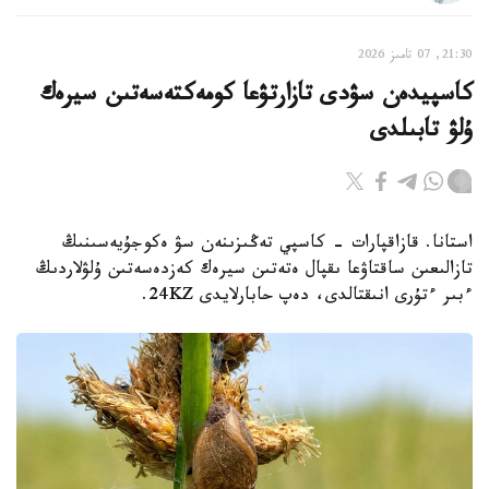
21:30, 07 تامىز 2026
كاسپيدەن سۋدى تازارتۋعا كومەكتەسەتىن سيرەك
ۇلۋ تابىلدى
استانا. قازاقپارات - كاسپي تەڭىزىنەن سۋ ەكوجۇيەسىنىڭ
تازالىعىن ساقتاۋعا ىقپال ەتەتىن سيرەك كەزدەسەتىن ۇلۋلاردىڭ
ءبىر ءتۇرى انىقتالدى، دەپ حابارلايدى 24KZ.