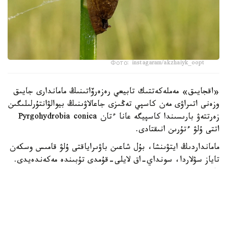
Фото: instagaram/akzhaiyk_oopt
«اقجايىق» مەملەكەتتىك تابيعي رەزەرۆاتىنىڭ ماماندارى جايىق
وزەنى اتىراۋى مەن كاسپي تەڭىزى جاعالاۋىنىڭ بيوالۋانتۇرلىلىگىن
زەرتتەۋ بارىسىندا كاسپيگە عانا ءتان Pyrgohydrobia conica
اتتى ۇلۋ ءتۇرىن انىقتادى.
مامانداردىڭ ايتۋىنشا، بۇل شاعىن باۋىراياقتى ۇلۋ قامىس وسكەن
تاياز سۋلاردا، سونداي-اق لايلى-قۇمدى تۇبىندە مەكەندەيدى.
ول سۋ ەكوجۇيەسىنىڭ ەكولوگيالىق جاعدايىن كورسەتەتىن
ماڭىزدى ينديكاتورلاردىڭ ءبىرى سانالادى. ۇلۋ كولەمى جاعىنان
كىشكەنتاي بولعانىمەن، تابيعي ورتا ءۇشىن ماڭىزى زور. ول
ورگانيكالىق قالدىقتارمەن جانە ميكروسكوپيالىق بالدىرلارمەن
قورەكتەنىپ، سۋدىڭ تابيعي تازارۋىنا ىقپال ەتەدى. سونىمەن