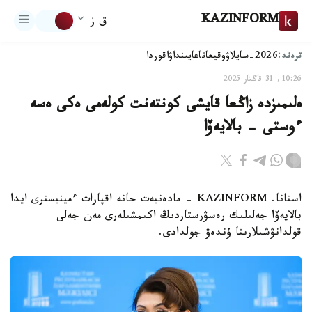
KAZINFORM
ق ز
ترەند:
2026-سايلاۋ
وقيعا
تاعايىنداۋ
اقوردا
10:26, 31 قاڭتار 2025
ەلىمىزدە زاڭعا قايشى كونتەنت كولەمى ەكى ەسە
ءوستى - بالايەۆا
استانا. KAZINFORM - مادەنيەت جانە اقپارات ءمينيسترى ايدا
بالايەۆا جەلىلىك رەسۋرستاردىڭ اكىمشىلەرى مەن جەلى
قولدانۋشىلارىنا ۇندەۋ جولدادى.