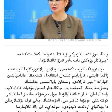
Фото: Виктор Федюнин/ Kazinform
ونىڭ سوزىنشە، قازىرگى ۋاقىتتا ينتەرنەت كەڭىستىگىندە
ءبىرقاتار وزەكتى ماسەلەلەر قىزۋ تالقىلانۋدا.
- مونيتورينگ كورسەتكەندەي، ونلاين-پلاتفورمالاردا كوبىنەسە
زاڭعا قايشى، قاراپايىم تىلمەن ايتقاندا، شىندىققا جاناسپايتىن
اقپارات ءجيى تارالادى. وسىعان بايلانىستى جەلىلىك
رەسۋرستاردىڭ اكىمشىلەرىن جاڭالىقتار اعىنىن مۇقيات قاداعالاپ،
راستالماعان اقپاراتتىڭ تارالۋىنا جول بەرمەۋگە جانە زاڭعا قايشى
كونتەنتتى جويۋعا شاقىرامىن. الەۋمەتتىك جەلى قولدانۋشىلارىنان
دا ويلانباي ارەكەت ەتپەۋدى، سونداي- اق زاڭ تالاپتارىنا