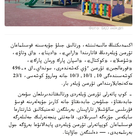
Фото: БҚО әкімдігі
اكىمدىكتىڭ مالىمەتىنشە، ورتالىق جىلۋ جۇيەسىنە قوسىلماعان
تۇرعىن ۇيلەردىڭ قاتارىندا «ارابي»، «ادينا»، «اق وتاۋ»،
«شۇعىلا»، «كوكتال»، «اسپان پارك ورمان پارك»،
«قورعالجىن» تۇرعىن ءۇي كەشەندەرى، سونداي-اق ە-496
كوشەسىندەگى 10, 10/1, 10/3 جانە وماروۆ كوشەسى، 23/1
مەكەنجايلارىنداعى تۇرعىن ۇيلەر بار.
- كوپ پاتەرلى تۇرعىن ۇيلەردى ورتالىقتاندىرىلعان سۋمەن
جابدىقتاۋ، جىلۋمەن جابدىقتاۋ جانە كارىز جۇيەلەرىنە قوسۋ
قۇرىلىس سالۋشىلار تاراپىنان بەرىلگەن تەحنيكالىق شارتتارعا
سايكەس جۇزەگە اسىرىلادى. قاجەتتى ينجەنەرلىك جەلىلەرگە
قوسىلماعان كوپپاتەرلى تۇرعىن ۇيلەردى پايدالانۋعا بەرۋگە جول
بەرىلمەيدى، — دەلىنگەن جاۋاپتا.