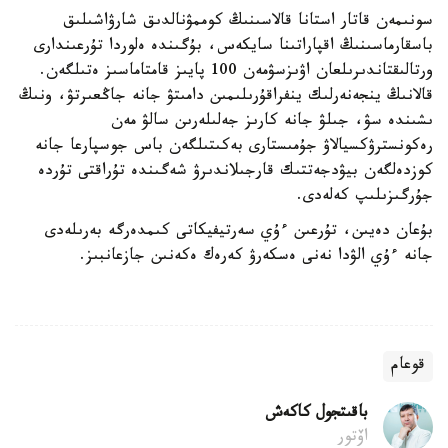
سونىمەن قاتار استانا قالاسىنىڭ كوممۋنالدىق شارۋاشىلىق
باسقارماسىنىڭ اقپاراتىنا سايكەس، بۇگىندە ەلوردا تۇرعىندارى
ورتالىقتاندىرىلعان اۋىزسۋمەن 100 پايىز قامتاماسىز ەتىلگەن.
قالانىڭ ينجەنەرلىك ينفراقۇرىلىمىن دامىتۋ جانە جاڭعىرتۋ، ونىڭ
ىشىندە سۋ، جىلۋ جانە كارىز جەلىلەرىن سالۋ مەن
رەكونسترۋكسيالاۋ جۇمىستارى بەكىتىلگەن باس جوسپارعا جانە
كوزدەلگەن بيۋدجەتتىك قارجىلاندىرۋ شەگىندە تۇراقتى تۇردە
جۇرگىزىلىپ كەلەدى.
بۇعان دەيىن، تۇرعىن ءۇي سەرتيفيكاتى كىمدەرگە بەرىلەدى
جانە ءۇي الۋدا نەنى ەسكەرۋ كەرەك ەكەنىن جازعانبىز.
قوعام
باقىتجول كاكەش
اۆتور