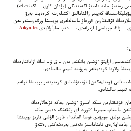
ىن رەتتەۋ جانە دامىتۋ اگەنتتىگى (بۇدان ءارى - اگەنتتىك)
ۋبليكاسىنىڭ كەيبىر زاڭنامالىق اكتىلەرىنە كرەديت بەرۋ
ىلاردىڭ قۇقىقتارىن قورعاۋ ماسەلەلەرى بويىنشا وزگەرىستەر مەن
ارى - زاڭ جوباسى) ازىرلەدى، - دەپ حابارلايدى
Aikyn.kz
:
ۇكتەمەسىن ازايتۋ ءۇشىن بانكتەر مەن م ق ۇ- نىڭ ازاماتتاردىڭ
نىستاعى (وتەلمەگەن) تۇتىنۋشىلىق كرەديتتەر بويىنشا تولەم
لعان قۇقىقتارىن ىسكە اسىرۋ ءۇشىن جەكە تۇلعالاردىڭ
تەن باستاپ جيىرما ءتورت اي وتكەنگە دەيىن جانە
ىن تولىق جويۋدى قوسا العاندا، قارىز الۋشى قارىز بويىنشا
ى جاعدايلاردى قامتاماسىز ەتەتىن بەرەشەكتى رەتتەۋ