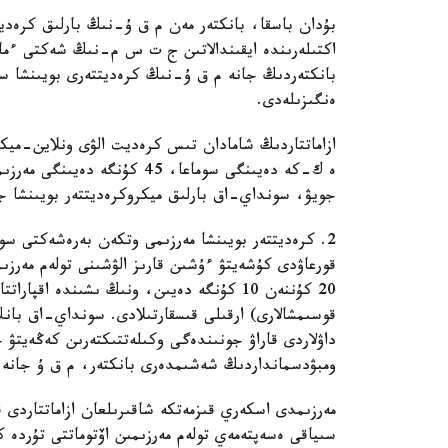
بۇدان باسقا، بانكتەر مەن م ق ۇ-نىڭ بارلىق كرەدي
اكتىلەرىندە ايقىندالاتىن ج ت س م-نىڭ شەكتى ءمان
بانكتەردىڭ جانە م ق ۇ-نىڭ كرەديتتەرى بويىنشا سىي
ەنگىزىلەدى.
ە ك-كە دەيىنگى سوماعا، 45 ك
جويۋ، سونداي-اق بارلىق ميكروكرەديتتەر بويىنشا ج
2. كرەديتتەر بويىنشا مەرزىمى وتكەن بەرەشەكتى سوت
قورعاۋدى كۇشەيتۋ ءۇشىن قارىز الۋشىنى تولەم مەرزىم
20 كۇننەن 10 كۇنگە دەيىن، ونىڭ ىشىندە ا
قوسىمشالارى) ارقىلى قىسقارتىلادى. سونداي-اق بانك 
داۋلاردى قاراۋ جونىندەگى وكىلەتتىكتەرىن كەڭەيتۋ 
ومبۋدسمانداردىڭ شەشىمدەرى بانكتەر، م ق ۇ جانە ك
مەرزىمدى اسكەري قىزمەتكە شاقىرىلعان ازاماتتاردى ق
سىياقى ەسەپتەمەي تولەم مەرزىمىن اۆتوماتتى تۇردە ك