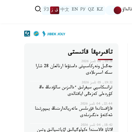
الداۋ
KZ
QZ
РУ
EN
中文
ق ز
ЎЗ
تاقىرىپقا قاتىستى
16:28, 06 تامىز 2026
جەڭىل ونەركاسىپتى دامىتۋعا ارنالعان 28 شارا
ىسكە اسىرىلادى
19:32, 05 تامىز 2026
ترانسكاسپي سيفرلىق ءدالىزىن سالۋدىڭ ەڭ
كۇردەلى كەزەڭى اياقتالدى
22:44, 04 تامىز 2026
قازاقستاندا قۇرىلىس ماتەريالدارىنىڭ يمپورتىنا
شەكتەۋ ەنگىزىلدى
18:42, 04 تامىز 2026
الاتاۋ قالاسىندا ەكولوگيالىق اۆياتسيالىق وتىن