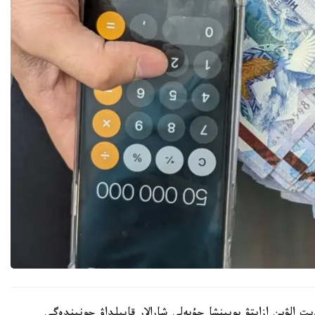
الۋىن ازايتۋ بويىنشا جۇيەلى شارالار قابىلداۋ جونىندەگى