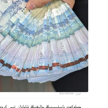
فوتو: Kazinform
مەملەكەت باسشىسىنىڭ حالىقتىڭ شامادان تىس كرەديت 