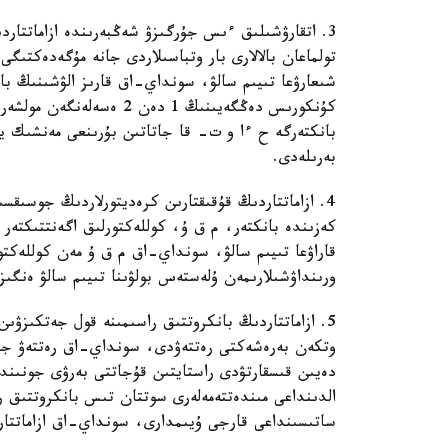
3. اتقارۋشىلىق ءىس جۇرگىزۋ شەڭبەرىندە ازاماتتار
تولماعان بالالارى بار وتباسىلاردى جانە مۇگەدەكتىگى 
شىعارۋعا تىيىم سالۋ، سونداي-اق قارىز الۋشىنىڭ با
بانكتەرگە ح ءا و ت- قا جاتاتىن بۇرىنعى مەنشىك يەل
بەرىلەدى.
4. ازاماتتاردىڭ قۇقىقتارىن كرەديتورلاردىڭ جوسىقس
كەزىندە بانكتەر، م ق ۇ، كوللەكتورلىق اگەنتتىكتەر م
قاراۋعا تىيىم سالۋ، سونداي-اق م ق ۇ مەن كوللەكت
ورىنداۋشىلارىمەن ۇلەستەس بولۋىنا تىيىم سالۋ ەنگىز
5. ازاماتتاردىڭ بانكروتتىق راسىمىنە قول جەتكىزۋ
دەيىن قىسقارتۋدى راستايتىن قۇجاتتى بەرۋى جونىندە
الدىنداعى مىندەتتەمەلەرى سوتتان تىس بانكروتتىق را
ساتىسىنداعى قارجى ۇيىمدارى، سونداي-اق ازاماتتارعا