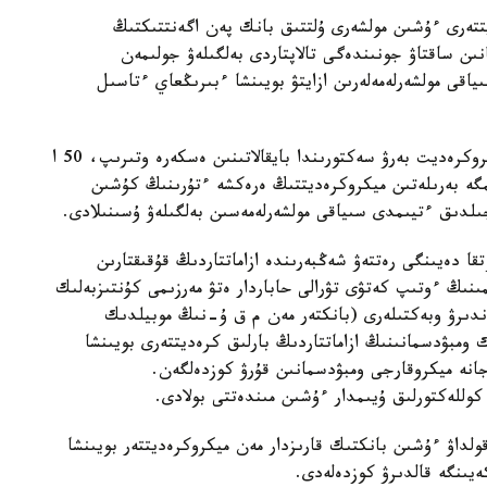
تتەرى ءۇشىن مولشەرى ۇلتتىق بانك پەن اگەنتتىكتىڭ
ىن ساقتاۋ جونىندەگى تالاپتاردى بەلگىلەۋ جولىمەن
اقى مولشەرلەمەلەرىن ازايتۋ بويىنشا ءبىرىڭعاي ءتاسىل
ازاماتتاردىڭ شامادان تىس كرەديت الۋى ونلاين-ميكروكرەديت بەرۋ سەكتورىندا بايقالاتىنىن ەسكەرە وتىرىپ، 50 ا
ۇنگە دەيىنگى مەرزىمگە بەرىلەتىن ميكروكرەديتتىڭ ەرەكشە ءتۇرىنىڭ كۇشىن
ىلدىق ءتيىمدى سىياقى مولشەرلەمەسىن بەلگىلەۋ ۇسىنىلادى.
قا دەيىنگى رەتتەۋ شەڭبەرىندە ازاماتتاردىڭ قۇقىقتارىن
ىنىڭ ءوتىپ كەتۋى تۋرالى حاباردار ەتۋ مەرزىمى كۇنتىزبەلىك
قپاراتتاندىرۋ وبەكتىلەرى (بانكتەر مەن م ق ۇ-نىڭ موبيلدىك
ومبۋدسمانىنىڭ ازاماتتاردىڭ بارلىق كرەديتتەرى بويىنشا
جانە ميكروقارجى ومبۋدسمانىن قۇرۋ كوزدەلگەن.
وللەكتورلىق ۇيىمدار ءۇشىن مىندەتتى بولادى.
ولداۋ ءۇشىن بانكتىك قارىزدار مەن ميكروكرەديتتەر بويىنشا
ەيىنگە قالدىرۋ كوزدەلەدى.