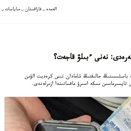
الەمدە
قازاقستان
ساياسات
ت
گەرەدى: نەنى ءبىلۋ قاجەت؟
سى مەملەكەت باسشىسىنىڭ حالىقتىڭ شامادان تىس كرەديت الۋىن
ى تاپسىرماسىن ىسكە اسىرۋ ماقساتىندا ازىرلەندى.