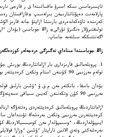
تاپسىرماسىن ىسكە اسىرۋ ماقساتىندا ق ر قارجى نارىع
پارلامەنت دەپۋتاتتارىمەن بىرلەسىپ «قازاقستان رەسپ
كەزىندە تاۋەكەلدەردى بارىنشا ازايتۋ جانە قارىز الۋش
تولىقتىرۋلار ەنگىزۋ تۋرالى» زاڭ جوباسىن (بۇدان ء
اگەنتتىككە سىلتەمە جاساپ.
زاڭ جوباسىندا مىناداي نەگىزگى ەرەجەلەر كوزدەلگەن
1. پروبلەمالىق قارىزدارى بار ازاماتتاردىڭ بورىش ج
تولەم مەرزىمى 90 كۇننەن استام وتكەن كرەديتتەر بويىنشا ولارعا كرەديتتەر بەرۋىنە تىيىم سالىنادى.
بۇدان باسقا، بانكتەر مەن م ق ۇ ءۇشىن بارلىق قولدا
مەرزىمى 90 كۇن وتكەننەن كەيىن سىياقى ەسەپتەۋگە تىيىم سالىنادى.
ازاماتتاردىڭ پروبلەمالىق كرەديتتەردى رەتتەۋگە ارنا
كرەديتتەرىن مەرزىمى وتكەن بەرەشەك تۋىنداعان سات
ايىپپۇلداردىڭ، ءوسىمپۇلدار مەن كوميسسيالاردىڭ كۇش
بەرەشەكتى وتەي الاتىن تاراپتار ءۇشىن ءوزارا قولايل