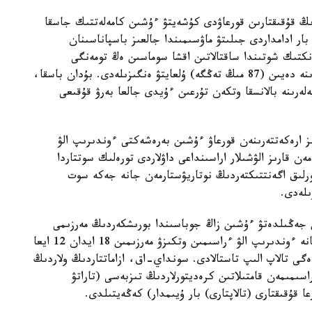
دىڭ قۇقىقتارىن قورعاۋدى كۇشەيتۋ ءۇشىن كامەلەتتىك جاسقا
بار ادامداردى جىلىتۋ ماۋسىمىندا جالعىز باسپاناسىنان
نكتىك شوتىندا ساقتالاتىن اقشا سوماسىن ەڭ تومەنگى
كۇنكورىس دەڭگەيىنىڭ 1 دەن 2 ەسەلەنگەن مولشەرىنە دەيىن (87 مىڭ تەڭگە) ۇلعايتۋ ەنگىزىلەدى. بۇدان باسقا،
ەرىنە بالانسقا وتكەن تۇرعىن ءۇيدى جالعا بەرۋ قۇقىعى
ىز ارەكەتتەرىنەن قورعاۋ ءۇشىن بەرەشەكتى ءوندىرىپ الۋ
ەن قارىز الۋشىلار اراسىنداعى داۋلاردى تورەلىك سوتتاردا
ورلىق اگەنتتىكتەردىڭ نوتاريۋستارمەن جانە جەكە سوت
ىلەدى.
ىن جەڭىلدەتۋ ءۇشىن زاڭ جوباسىندا بورىشكەردىڭ مەرزىمى
وتكەن بەرەشەكتى رەتتەۋدى، سونداي-اق رەتتەۋ جانە ءوندىرىپ الۋ ءراسىمىن وتكىزۋ مەرزىمىن 18 ايدان 12 ايعا
گى تالاپ الىپ تاستالادى. سونداي-اق، ازاماتتاردىڭ ولاردىڭ
سىمىمەن قامتىلاتىن كرەديتورلاردىڭ تىزبەسى (تاراتۋ
 قۇقىقتارى (تالاپتارى) بار ۇيىمدار) كەڭەيتىلدى.