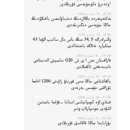
ءوندىرۋ ەكوجۇيەسى قۇرىلادى
22:30, 31 شىلدە 2026
مەكتەپتەردە بالالاردىڭ دەنساۋلىعىن باقىلاۋدىڭ
جاڭا جۇيەسى ەنگىزىلەدى
22:05, 30 شىلدە 2026
وڭىرلەرگە 34,5 مىڭ باس مال ساتىپ الۋعا 43
ميلليارد تەڭگە باعىتتالدى
19:44, 30 شىلدە 2026
قازاقستان مەن ا ق ش G20 سامميتى الدىنداعى
دايىندىقتى تالقىلادى
18:43, 30 شىلدە 2026
بالقاشتاعى جاڭا مىس قورىتۋ زاۋىتى 1200 ادامعا
تۇراقتى جۇمىس بەرەدى
17:48, 30 شىلدە 2026
قىتاي اۋە كومپانياسى استانا -قۇلجا باعىتىن
اشۋدى جوسپارلاپ وتىر
22:44, 27 شىلدە 2026
بۋرابايدا جاڭا قالاشىق قۇرىلادى