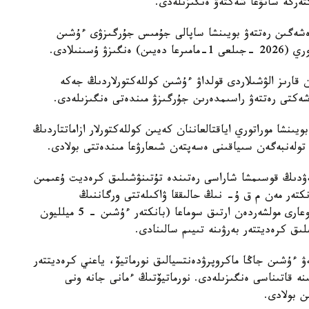
تەرگە ساتۋعا شەكتەۋ ەنگىزىلەدى.
ەرەشەگىن رەتتەۋ بويىنشا ساپالى جۇمىس جۇرگىزۋى ءۇشىن
سىنىلادى.
 قارىز الۋشىلاردى قولداۋ ءۇشىن كوللەكتورلاردىڭ جەكە
ەشەكتى رەتتەۋ راسىمدەرىن جۇرگىزۋ مىندەتى ەنگىزىلەدى.
يىنشا موراتوري اياقتالعاننان كەيىن كوللەكتورلار ازاماتتاردىڭ
ولەنبەگەن سىياقىنى ەسەپتەن شىعارۋعا مىندەتتى بولادى.
دىڭ قوسىمشا شاراسى رەتىندە تۇتىنۋشىلىق كرەديت ۇعىمىن
انكتەر مەن م ق ۇ- نىڭ حالىققا ۋاكىلەتتى ورگاننىڭ
نورماتيۆتىك قۇقىقتىق اكتىسىندە بەلگىلەنگەن ەڭ جوعارى مولشەردەن ارتىق سوماعا (بانكتەر ءۇشىن - 5 ميلليون
 ءۇشىن جاڭا ماكروپرۋدەنتسيالىق نورماتيۆ، ياعني كرەديتتەر
نە قاتىناسى ەنگىزىلەدى. نورماتيۆتىڭ ءمانى جانە ونى
ن بولادى.