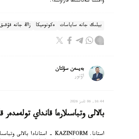
ۋاقىتتا سەناتتىڭ قاراۋىندا.
بيلىك جانە ساياسات
ەكونوميكا
زاڭ جانە قۇقىق
بەيسەن سۇلتان
اۆتور
16:44, 06 تامىز 2026
بالالى وتباسىلارعا قانداي تولەمدەر ق
استانا. KAZINFORM - استانادا ب