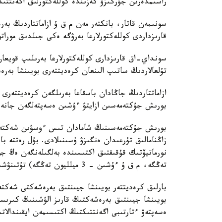
راسىمدەرىن جۇرگىزۋ كەزىندە كوللەكتورلىق اگەنتتىك
سونىمەن قاتار، بانكتەر مەن م ق ۇ ازاماتتاردىڭ ب
قارىزداردى كوللەكتورلارعا بەرۋگە ەكى جىلدىق موراتوري (2026 -جىلعى 1-مامىرعا دەيىن) ەنگىزۋ ۇ
سونداي-اق قارىزدارى كوللەكتورلارعا بەرىلىپ قويعان
تۇلعالاردىڭ ساتىپ الىنعان كرەديتتەرى بويىنشا بەر
ازاماتتاردىڭ جاڭادان باسقاعا بەرىلگەن كرەديتتەرى بو
بورىش جۇكتەمەسىن ازايتۋ ءۇشىن ەسەپتەلگەن جانە ت
بورىش جۇكتەمەسىنىڭ شامادان تىس ءوسۋىن شەكتەۋ
زاڭنامالىق تۇرعىدان ەنگىزۋ ۇسىنىلادى. بۇل رەتتە ب
تەڭگە، م ق ۇ ءۇشىن - 3 ميلليون تەڭگە) تۇتىنۋشىلىق كرەديتتەر بەرۋىنە تىيىم سالىنادى.
بارلىق كرەديتتەر بويىنشا جيىنتىق بەرەشەكتى شەكتەۋ
بويىنشا جيىنتىق بەرەشەكتىڭ قارىز الۋشىنىڭ كىرىسى
ەسەپتەۋ ءتارتىبى اگەنتتىكتىڭ اكتىسىمەن ايقىندالاتى