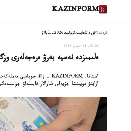
KAZINFORM
ترەند:
اقوردا
تاعايىنداۋ
وقيعا
2026-سايلاۋ
09:26, 11 ءساۋىر 2024
ەلىمىزدە نەسيە بەرۋ ەرەجەلەرى وز
استانا. KAZINFORM - زاڭ جوبا
ازايتۋ بويىنشا جۇيەلى شارالار قابىلداۋ جونىندەگ