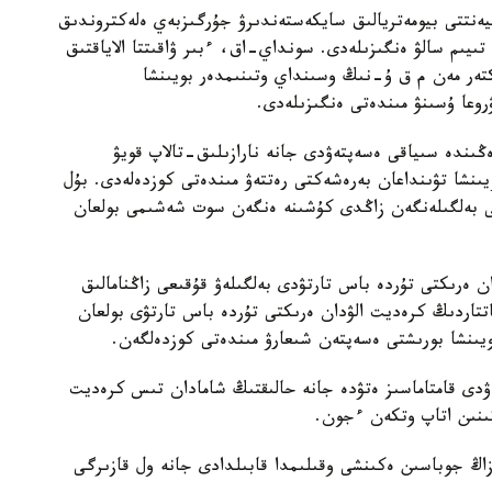
ا كليەنتتى بيومەتريالىق سايكەستەندىرۋ جۇرگىزبەي ەلەكتروندىق
تىيىم سالۋ ەنگىزىلەدى. سونداي-اق، ءبىر ۋاقىتتا الاياقتىق
تەر مەن م ق ۇ-نىڭ وسىنداي وتىنىمدەر بويىنشا
روعا ۇسىنۋ مىندەتى ەنگىزىلەدى.
ڭىندە سىياقى ەسەپتەۋدى جانە نارازىلىق-تالاپ قويۋ
ويىنشا تۋىنداعان بەرەشەكتى رەتتەۋ مىندەتى كوزدەلەدى. بۇل
ىسى بەلگىلەنگەن زاڭدى كۇشىنە ەنگەن سوت شەشىمى بولعان
ان ەرىكتى تۇردە باس تارتۋدى بەلگىلەۋ قۇقىعى زاڭنامالىق
اتتاردىڭ كرەديت الۋدان ەرىكتى تۇردە باس تارتۋى بولعان
ويىنشا بورىشتى ەسەپتەن شىعارۋ مىندەتى كوزدەلگەن.
عاۋدى قامتاماسىز ەتۋدە جانە حالىقتىڭ شامادان تىس كرەديت
اتىنىن اتاپ وتكەن ءجون.
 ءماجىلىسى زاڭ جوباسىن ەكىنشى وقىلىمدا قابىلدادى جانە ول قازىرگى