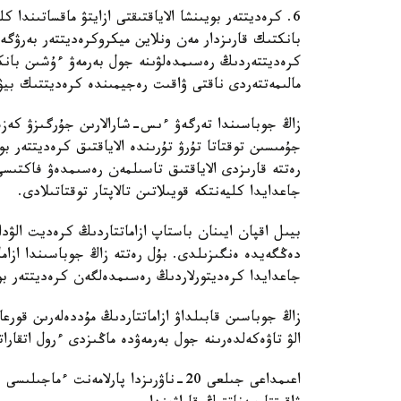
6. كرەديتتەر بويىنشا الاياقتىقتى ازايتۋ ماقساتىند
بانكتىك قارىزدار مەن ونلاين ميكروكرەديتتەر بەرۋگە 
كرەديتتەردىڭ رەسىمدەلۋىنە جول بەرمەۋ ءۇشىن بانك
مالىمەتتەردى ناقتى ۋاقىت رەجيمىندە كرەديتتىك بيۋ
زاڭ جوباسىندا تەرگەۋ ءىس-شارالارىن جۇرگىزۋ كەزە
جۇمىسىن توقتاتا تۇرۋ تۇرىندە الاياقتىق كرەديتتەر ب
رەتتە قارىزدى الاياقتىق تاسىلمەن رەسىمدەۋ فاكت
جاعدايدا كليەنتكە قويىلاتىن تالاپتار توقتاتىلادى.
بيىل اقپان ايىنان باستاپ ازاماتتاردىڭ كرەديت الۋد
دەڭگەيدە ەنگىزىلدى. بۇل رەتتە زاڭ جوباسىندا ازام
جاعدايدا كرەديتورلاردىڭ رەسىمدەلگەن كرەديتتەر ب
زاڭ جوباسىن قابىلداۋ ازاماتتاردىڭ مۇددەلەرىن قور
الۋ تاۋەكەلدەرىنە جول بەرمەۋدە ماڭىزدى ءرول اتقار
اعىمداعى جىلعى 20-ناۋرىزدا پارلامەنت