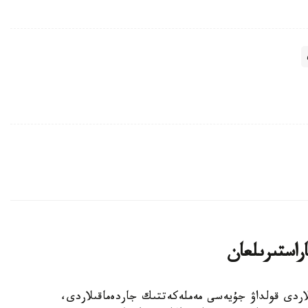
اراستىرىلعان
الالى وتباسىلاردى قولداۋ جۇيەسى مەملەكەتتىك جاردەماقىلاردى،