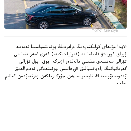
Фото: Синьхуа
الايدا مۇنداي كولىكتەردىڭ ەرلەردىڭ پوتەنتسياسىنا نەمەسە
ۇرپاق ءوربىتۋ قابىلەتىنە (فەرتيلدىگىنە) كەرى اسەر ەتەتىنى
تۋرالى سەنىمدى عىلىمي دالەلدەر ازىرگە جوق. بۇل تۋرالى
گەرمانيانىڭ رادياتسيالىق قورعانىس جونىندەگى فەدەرالدىق
ۆەدومستۆوسىنىڭ تاپسىرىسىمەن جۇرگىزىلگەن زەرتتەۋدەن ءمالىم
بولدى.
ۆيدەو اۆتورى تۇرمىستىق ەلەكتروماگنيتتىك ءورىستى ولشەيتىن
قۇرىلعىنى قوزعالىسسىز تۇرعان كولىكتىڭ ورىندىعىنا قويعان.
قۇرىلعى ەكرانىندا 14 كە دەيىنگى كورسەتكىش پايدا بولىپ،
كەيىن ەسكەرتۋ سيگنالى قوسىلعان.
الايدا ۆيدەودا قۇرىلعىنىڭ ناقتى مودەلى، ولشەم بىرلىگى،