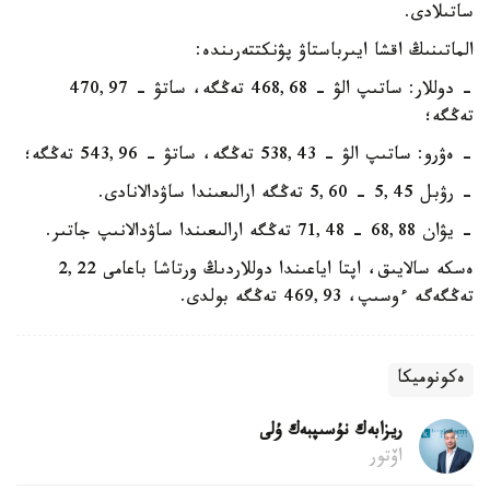
ساتىلادى.
الماتىنىڭ اقشا ايىرباستاۋ پۋنكتتەرىندە:
- دوللار: ساتىپ الۋ - 468,68 تەڭگە، ساتۋ - 470,97
تەڭگە؛
- ەۋرو: ساتىپ الۋ - 538,43 تەڭگە، ساتۋ - 543,96 تەڭگە؛
- رۋبل 5,45 - 5,60 تەڭگە ارالىعىندا ساۋدالانادى.
- يۋان 68,88 - 71,48 تەڭگە ارالىعىندا ساۋدالانىپ جاتىر.
ەسكە سالايىق، اپتا اياعىندا دوللاردىڭ ورتاشا باعامى 2,22
تەڭگەگە ءوسىپ، 469,93 تەڭگە بولدى.
ەكونوميكا
ريزابەك نۇسىپبەك ۇلى
اۆتور