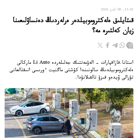
13:42, 08 تامىز 2026
قىتايلىق ەلەكتروموبيلدەر ەرلەردىڭ دەنساۋلىعىنا
زيان كەلتىرە مە؟
استانا.قازاقپارات - الەۋمەتتىك جەلىلەردە Li Auto ماركالى
ەلەكتروموبيلدىڭ سالونىندا كۇشتى ماگنيت ءورىسى انىقتالعانى
تۋرالى ۆيدەو قىزۋ تالقىلانۋدا.