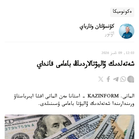
ەكونوميكا
كۇنسۇلتان وتارباي
اۆتور
12:03, 09 تامىز 2026
شەتەلدىك ۆاليۋتالاردىڭ باعامى قانداي
الماتى. KAZINFORM - استانا مەن الماتى اقشا ايىرباستاۋ
ورىندارىندا شەتەلدىك ۆاليۋتا باعامى ۇسىنىلدى.