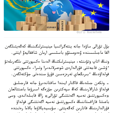
Фото: Kazinform
بۇل تۋرالى ساۋدا جانە ينتەگراتسيا مينيسترلىگىنىڭ كەڭەيتىلگەن
القا ماجىلىسىندە ۆەدومستۆو باسشىسى ارمان شاققاليەۆ ايتتى.
ونىڭ اتاپ وتۋىنشە، مينيسترلىكتىڭ الدىنا ەكسپورتتى ىلگەرىلەتۋ
ءۇشىن قاجەتتى قۇرالداردى شوعىرلاندىرا وتىرا، ەكسپورتتى
قولداۋدىڭ ءبىرىڭعاي تەرەزەسىن قۇرۋ مىندەتى جۇكتەلگەن.
- وتكەن جىلدىڭ قاڭتار ايىندا ساقتاندىرۋ جانە قارجىلىق
قولداۋ شارالارىنىڭ كەڭ سپەكترىن جۇزەگە اسىرۋعا باعىتتالعان
«ەكسپورتتىق نەسيە اگەنتتىگى تۋرالى» زاڭ قابىلداندى. وسى
باعىتتا قازاقستاننىڭ ەكسپورتتىق نەسيە اگەنتتىگى قولداۋ
قۇرالدارىنىڭ قاتارىن كەڭەيتتى. سۋبسيديالاۋعا بالاما رەتىندە