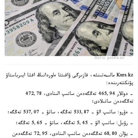
Фото: gazeta.uz
Kurs.kz مالىمەتىنشە، قازىرگى ۋاقىتتا ەلوردانىڭ اقشا ايىرباستاۋ
پۋنكتتەرىندە:
- دوللار 465,94 تەڭگەدەن ساتىپ الىنادى، 472,78
تەڭگەدەن ساتىلادى؛
- ەۋرو: ساتىپ الۋ - 533,87 تەڭگە، ساتۋ - 537,07 تەڭگە؛
- رۋبل: ساتىپ الۋ - 5,45 تەڭگە، ساتۋ - 5,65 تەڭگە؛
- يۋان 68,80 تەڭگەدەن ساتىپ الىنادى، 72,95 تەڭگەدەن