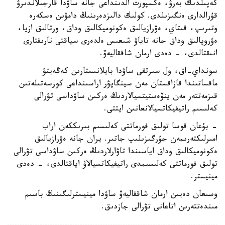
كەپىلدىك بەرۋ، ەكسپورت الدىنداعى جانە ساۋدا قارجىلاندىرۋ
قۇرالدارى ەنگىزىلدى. كولىك دالىزدەرىنىڭ دامۋىن ەسكەرە
وتىرىپ، قىتاي، ەۋرازيالىق ەكونوميكالىق وداق، ورتالىق ازيا،
ەۋروپالىق وداق جانە تاياۋ شىعىس ەلدەرى سياقتى نارىقتارى
انىقتالدى، - دەدى ارمان شاققاليەۆ.
سونداي-اق، ول سىرتقى ساۋدا بايلانىستارىن كەڭەيتۋ
ماقساتىندا قازاقستان مەن سينگاپۋر اراسىنداعى كورسەتىلەتىن
قىزمەتتەر مەن ينۆەستيتسيالاردىڭ ەركىن ساۋداسى تۋرالى
كەلىسىم راتيفيكاتسيالانعانىن ايتتى.
- بۇعان قوسا تولىق فورماتتى كەلىسىم بىرىككەن اراب
امىرلىكتەرىمەن جۇرگىزىلىپ جاتىر. يران جانە ەۋرازيالىق
ەكونوميكالىق وداق اياسىندا تاۋارلاردىڭ ەركىن ساۋداسى تۋرالى
تولىق فورماتتى كەلىسىمدى راتيفيكاتسيالاۋ اياقتالدى، - دەدى
مينيستر.
وسىعان دەيىن ارمان شاققاليەۆ ساۋدا مينيسترلىگىنىڭ باسىم
مىندەتتەرىن اتاعانى تۋرالى جازدىق.