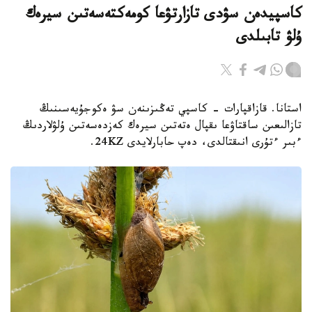
كاسپيدەن سۋدى تازارتۋعا كومەكتەسەتىن سيرەك
ۇلۋ تابىلدى
استانا. قازاقپارات - كاسپي تەڭىزىنەن سۋ ەكوجۇيەسىنىڭ
تازالىعىن ساقتاۋعا ىقپال ەتەتىن سيرەك كەزدەسەتىن ۇلۋلاردىڭ
ءبىر ءتۇرى انىقتالدى، دەپ حابارلايدى 24KZ.