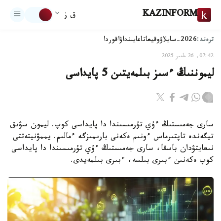
KAZINFORM
ق ز
ترەند:
2026-سايلاۋ
وقيعا
تاعايىنداۋ
اقوردا
07:42, 26 مامىر 2025
ليموننىڭ ءسىز بىلمەيتىن 5 پايداسى
سارى جەمىستىڭ ءۇي تۇرمىسىندا دا پايداسى كوپ. ليمون سۋىق
تيگەندە تاپتىرماس ءونىم ەكەنى بارىمىزگە ءمالىم. يممۋنيتەتتى
نىعايتۋدان باسقا، سارى جەمىستىڭ ءۇي تۇرمىسىندا دا پايداسى
كوپ ەكەنىن ءبىرى بىلسە، ءبىرى بىلمەيدى.