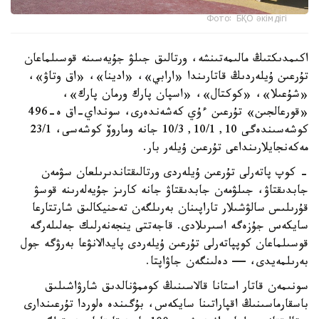
Фото: БҚО әкімдігі
اكىمدىكتىڭ مالىمەتىنشە، ورتالىق جىلۋ جۇيەسىنە قوسىلماعان
تۇرعىن ۇيلەردىڭ قاتارىندا «ارابي»، «ادينا»، «اق وتاۋ»،
«شۇعىلا»، «كوكتال»، «اسپان پارك ورمان پارك»،
«قورعالجىن» تۇرعىن ءۇي كەشەندەرى، سونداي-اق ە-496
كوشەسىندەگى 10, 10/1, 10/3 جانە وماروۆ كوشەسى، 23/1
مەكەنجايلارىنداعى تۇرعىن ۇيلەر بار.
- كوپ پاتەرلى تۇرعىن ۇيلەردى ورتالىقتاندىرىلعان سۋمەن
جابدىقتاۋ، جىلۋمەن جابدىقتاۋ جانە كارىز جۇيەلەرىنە قوسۋ
قۇرىلىس سالۋشىلار تاراپىنان بەرىلگەن تەحنيكالىق شارتتارعا
سايكەس جۇزەگە اسىرىلادى. قاجەتتى ينجەنەرلىك جەلىلەرگە
قوسىلماعان كوپپاتەرلى تۇرعىن ۇيلەردى پايدالانۋعا بەرۋگە جول
بەرىلمەيدى، — دەلىنگەن جاۋاپتا.
سونىمەن قاتار استانا قالاسىنىڭ كوممۋنالدىق شارۋاشىلىق
باسقارماسىنىڭ اقپاراتىنا سايكەس، بۇگىندە ەلوردا تۇرعىندارى