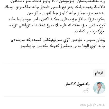
ورتالىقتاندىرىلعان اۋىزسۋمەن 100 پايىز قامتاماسىز ەتىلگەن.
قالانىڭ ينجەنەرلىك ينفراقۇرىلىمىن دامىتۋ جانە جاڭعىرتۋ، ونىڭ
ىشىندە سۋ، جىلۋ جانە كارىز جەلىلەرىن سالۋ مەن
رەكونسترۋكسيالاۋ جۇمىستارى بەكىتىلگەن باس جوسپارعا جانە
كوزدەلگەن بيۋدجەتتىك قارجىلاندىرۋ شەگىندە تۇراقتى تۇردە
جۇرگىزىلىپ كەلەدى.
بۇعان دەيىن، تۇرعىن ءۇي سەرتيفيكاتى كىمدەرگە بەرىلەدى
جانە ءۇي الۋدا نەنى ەسكەرۋ كەرەك ەكەنىن جازعانبىز.
قوعام
باقىتجول كاكەش
اۆتور
21:30, 07 تامىز 2026