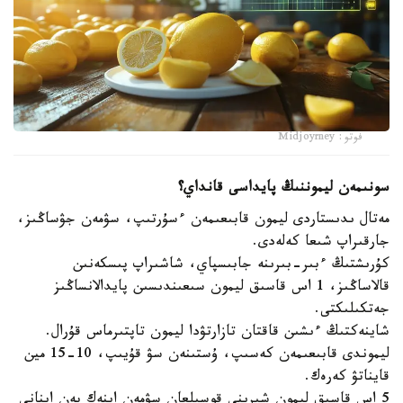
فوتو: Midjoyrney
سونىمەن ليموننىڭ پايداسى قانداي؟
مەتال ىدىستاردى ليمون قابىعىمەن ءسۇرتىپ، سۋمەن جۋساڭىز،
جارقىراپ شىعا كەلەدى.
كۇرىشتىڭ ءبىر-بىرىنە جابىسپاي، شاشىراپ پىسكەنىن
قالاساڭىز، 1 اس قاسىق ليمون سىعىندىسىن پايدالانساڭىز
جەتكىلىكتى.
شاينەكتىڭ ءىشىن قاقتان تازارتۋدا ليمون تاپتىرماس قۇرال.
ليموندى قابىعىمەن كەسىپ، ۇستىنەن سۋ قۇيىپ، 10-15 مين
قايناتۋ كەرەك.
5 اس قاسىق ليمون شىرىنى قوسىلعان سۋمەن اينەك پەن اينانى