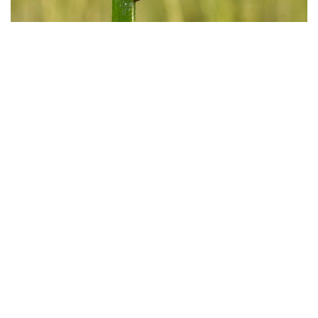
Фото: instagaram/akzhaiyk_oopt
«اقجايىق» مەملەكەتتىك تابيعي رەزەرۆاتىنىڭ ماماندارى جايىق
وزەنى اتىراۋى مەن كاسپي تەڭىزى جاعالاۋىنىڭ بيوالۋانتۇرلىلىگىن
زەرتتەۋ بارىسىندا كاسپيگە عانا ءتان Pyrgohydrobia conica
اتتى ۇلۋ ءتۇرىن انىقتادى.
مامانداردىڭ ايتۋىنشا، بۇل شاعىن باۋىراياقتى ۇلۋ قامىس وسكەن
تاياز سۋلاردا، سونداي-اق لايلى-قۇمدى تۇبىندە مەكەندەيدى.
ول سۋ ەكوجۇيەسىنىڭ ەكولوگيالىق جاعدايىن كورسەتەتىن
ماڭىزدى ينديكاتورلاردىڭ ءبىرى سانالادى. ۇلۋ كولەمى جاعىنان
كىشكەنتاي بولعانىمەن، تابيعي ورتا ءۇشىن ماڭىزى زور. ول
ورگانيكالىق قالدىقتارمەن جانە ميكروسكوپيالىق بالدىرلارمەن
قورەكتەنىپ، سۋدىڭ تابيعي تازارۋىنا ىقپال ەتەدى. سونىمەن
قاتار بالىقتار مەن سۋ قۇستارى ءۇشىن قورەك تىزبەگىنىڭ
ماڭىزدى بولىگى بولىپ تابىلادى، دەپ اتاپ ءوتتى «اقجايىق»