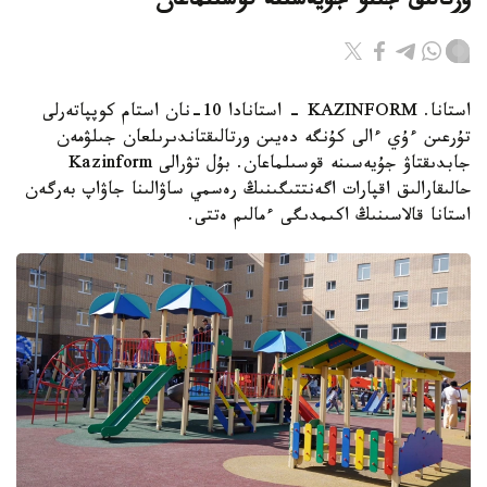
ورتالىق جىلۋ جۇيەسىنە قوسىلماعان
استانا. KAZINFORM - استانادا 10-نان استام كوپپاتەرلى
تۇرعىن ءۇي ءالى كۇنگە دەيىن ورتالىقتاندىرىلعان جىلۋمەن
جابدىقتاۋ جۇيەسىنە قوسىلماعان. بۇل تۋرالى Kazinform
حالىقارالىق اقپارات اگەنتتىگىنىڭ رەسمي ساۋالىنا جاۋاپ بەرگەن
استانا قالاسىنىڭ اكىمدىگى ءمالىم ەتتى.