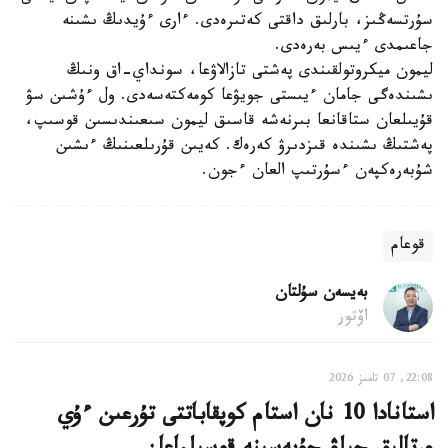
سۇرتسەڭىز، بارلىق داقتى كەتىرەدى. ءارى ءۇيدىڭ ىشىنە
جاعىمدى ءيىس بەرەدى.
ليمون ميكروتولقىندى پەشتى تازالاۋعا، سونداي-اق ونىڭ
ىشىندەگى جامان ءيىستى جويۋعا كومەكتەسەدى. ول ءۇشىن سۋ
قۇيىلعان ستاقانعا بىرنەشە قاسىق ليمون سىعىندىسىن قوسىپ،
پەشتىڭ ىشىندە قىزدىرۋ كەرەك. كەيىن قۇرىلعىنىڭ ءىشىن
شۇبەرەكپەن ءسۇرتىپ العان ءجون.
قوعام
بەيسەن سۇلتان
اۆتور
22:08, 07 تامىز 2026
استانادا 10 نان استام كوپقاباتتى تۇرعىن ءۇي