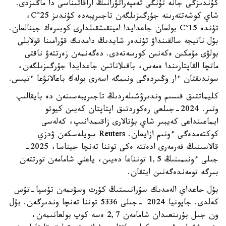
كۇندىزگى جانە تۇنگى تەمپەراتۋرانىڭ اراقاتىناسى دا ماڭىزدى.
شاي كوشەتتەرىنە جۇرگىزىلگەن تاجىريبەدە كۇندىز 25°C،
تۇندە 15°C بولعان جاعدايدا امينقىشقىلدارى كوبىرەك جينالعان.
بۇل ناتيجە سالقىنداۋ تۇندەر شايدىڭ دامدىك قۇرامىنا قولايلى
بولۋى مۇمكىن ەكەنىن كورسەتەدى. دەگەنمەن زەرتتەۋ ناقتى
ماتچا القاپتارىندا ەمەس، باقىلاناتىن جاعدايدا جۇرگىزىلگەن،
سوندىقتان ءار وڭىردەگى ونىمگە اسەرى بولەك باعالانۋعا ءتيىس.
كليماتتىق قىسىم وندىرۋشىلەردىڭ تاجىريبەسىنەن دە بايقالىپ
وتىر. 2024-جىلعى رەكوردتىق اپتاپتان كەيىن كيوتو
ايماعىنداعى كەيبىر شاي بۇتالارى زاقىمدانىپ، كەلەسى
كوكتەمدەگى ءونىم ازايعان. Reuters سويلەسكەن ۋدزي
قالاسىنىڭ فەرمەرى ادەتتە ەكى توننا تەنچا جيناسا، 2025-
جىلى ءونىمىنىڭ 1,5 تونناعا دەيىن، ياعني شامامەن تورتتەن
بىرگە تومەندەگەنىن ايتقان.
بۇل جاعداي الەمدىك سۇرانىستىڭ كۇرت وسۋىمەن تۇسپا-تۇس
كەلدى. جاپونيا 2024 -جىلى 5336 توننا تەنچا وندىرگەن. بۇل
ون جىل بۇرىنعىدان شامامەن 2,7 ەسە كوپ بولعانىمەن،