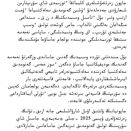
جاپون زەرتتەۋشىلەرى كليماتقا ءتوزىمدى شاي سۇرىپتارىن
شىعارۋدى جەدەلدەتۋ ءۇشىن گەنومدىق سەلەكتسياعا ءۇمىت
ارتىپ وتىر. بۇل ءتاسىل وسىمدىكتىڭ د ن ق- سىنداعى
مىڭداعان بەلگىنى تالداپ، جاس كوشەت تولىق ءوسىپ
جەتىلمەي تۇرىپ- اق ونىڭ ونىمدىلىگى، ساپاسى نەمەسە
ىستىققا توزىمدىلىگى جونىندە بولجام جاساۋعا مۇمكىندىك
بەرەدى.
بۇل مىندەتتى تۇردە وسىمدىك گەنىن جاساندى وزگەرتۋ نەمەسە
گەندىك موديفيكاتسيا جاساۋ دەگەن ءسوز ەمەس. گەنومدىق
سەلەكتسيا كەزىندە سەلەكتسيونەرلەر تابيعي گەنەتيكالىق
ايىرماشىلىقتاردى پايدالانىپ، قاجەتتى قاسيەتتەرى بار
وسىمدىكتەردى ەرتەرەك تاڭدايدى. دەگەنمەن بولجامنان كەيىن
دە سۇرىپتىڭ قاسيەتى بىرنەشە جىل بويى ءتۇرلى ايماقتارداعى
ەگىستىكتە تەكسەرىلۋى قاجەت.
جاپونيانىڭ ۇلتتىق اۋىل شارۋاشىلىعى جانە ازىق-تۇلىك
زەرتتەۋلەرى ۇيىمى 2025 -جىلى «سەيمەي» جاسىل شاي
سۇرپىنىڭ تولىق گەنومدىق تىزبەگىن جاساعانىن حابارلادى.