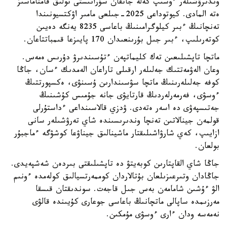
وندىرۋشىلەر ءوسىپ كەلە جاتقان سۇرانىستى تولىق قامتاماسىز
ەتە المادى. كيوتوداعى 2025-جىلعى مامىر اۋكتسيونىندا
تەنچانىڭ ءبىر كيلوگرامىنىڭ باعاسى 8235 يەنگە دەيىن
كوتەرىلىپ، ءبىر جىل بۇرىنعىدان 170 پايىزعا قىمباتتاعان.
ماتچا تاپشىلىعىن تەك كليماتپەن ءتۇسىندىرۋ دۇرىس ەمەس.
وعان الەۋمەتتىك جەلىلەر ارقىلى تاراعان الەمدىك ءسان، جاڭا
كوفە جەلىلەرىنىڭ ماتچا سۋسىندارىن ۇسىنۋى، ەكسپورتتىڭ
ءوسۋى، فەرمەرلەردىڭ قارتايۋى جانە جۇمىس كۇشىنىڭ
جەتىسپەۋى دە اسەر ەتەدى. ۋدزي قالاسىنداعى ءداستۇرلى
قولمەن جينالاتىن تەنچا وندىرىسىندە شاي تەرۋشىلەر سانى
ازايىپ، كەي شارۋاشىلىقتار ماشينالىق جيناۋعا كوشۋگە ءماجبۇر
بولعان.
جاڭا شاي القاپتارىن كوبەيتۋ دە تاپشىلىقتى بىردەن شەشپەيدى.
جاڭادان وتىرعىزىلعان بۇتالاردان كوممەرتسيالىق كولەمدە ءونىم
الۋ ءۇشىن شامامەن بەس جىل قاجەت. سوندىقتان قىسقا
مەرزىمدە ساپالى ماتچانىڭ باعاسى جوعارى كۇيىندە قالۋى
نەمەسە ودان ءارى ءوسۋى مۇمكىن.