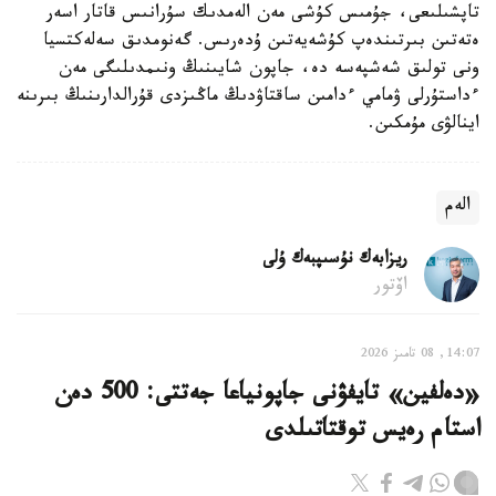
تاپشىلىعى، جۇمىس كۇشى مەن الەمدىك سۇرانىس قاتار اسەر
ەتەتىن بىرتىندەپ كۇشەيەتىن ۇدەرىس. گەنومدىق سەلەكتسيا
ونى تولىق شەشپەسە دە، جاپون شايىنىڭ ونىمدىلىگى مەن
ءداستۇرلى ۋمامي ءدامىن ساقتاۋدىڭ ماڭىزدى قۇرالدارىنىڭ بىرىنە
اينالۋى مۇمكىن.
الەم
ريزابەك نۇسىپبەك ۇلى
اۆتور
14:07, 08 تامىز 2026
«دەلفين» تايفۋنى جاپونياعا جەتتى: 500 دەن
استام رەيس توقتاتىلدى