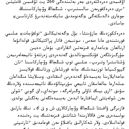
اۋقىمدى دەرەكتەردى جەر بەتىندەگى 260 يت تۇقىمىن قامتيتىن
ءىرى دەرەكقورمەن سالىستىرىپ، شىڭجاڭ وۆچاركاسىنىڭ
جوعارى دالدىكتەگى «گەنومدىق سايكەستەندىرۋ كارتاسىن»
جاسادى.
دەرەككوزدىڭ جازۋىنشا، بۇل «گەنەتيكالىق ءتولقۇجات» عىلىمي
قورىتىندى عانا ەمەس، سونىمەن قاتار پراكتيكالىق قولدانۋعا
ارنالعان «باعدار» قىزمەتىن اتقارادى. بۇعان دەيىن
جۇرگىزىلگەن فۋنكتسيونالدىق گەندەردى زەرتتەۋ ناتيجەلەرىمەن
ۇشتاستىرا وتىرىپ، عىلىمي توپ شىڭجاڭ وۆچاركاسىنا ءتان
گيپوكسياعا توزىمدىلىك جانە قورشاعان ورتانىڭ قولايسىز
جاعدايلارىنا بەيىمدەلۋ گەندەرىن انىقتادى. وسىلايشا مىڭداعان
جىلدارعا جالعاسقان تابيعي سۇرىپتالۋدىڭ ناتيجەسىندە ولاردىڭ
سۋىق ءارى بيىك تاۋلى وڭىرلەرگە، سونداي-اق گوبي ءشولى
مەن شولەيتتى ايماقتارعا ابدەن بەيىمدەلگەنى بەلگىلى بولدى.
قازىرگى ۋاقىتتا شىڭجاڭ وۆچاركالارى ش و ق ك- نىڭ بارلىق
بولىمدەرى مەن قالالارىندا شتاتتىق قىزمەتتىك يت رەتىندە
قولدانىلادى. ولار شەكارالىق باقىلاۋ مەن قوعامدىق ءتارتىپتى