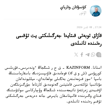
كۇنسۇلتان وتارباي
اۆتور
17:24, 08 تامىز 2026
قازاق توبەتى قىتايدا جەرگىلىكتى يت تۇقىمى
رەتىندە تانىلدى
استانا. KAZINFORM – ق ح ر شىڭجاڭ ءوندىرىس-قۇرىلىس
كورپۋسى (ش و ق ك) قوعامدىق قاۋىپسىزدىك باسقارماسىنىڭ
باسپا ءسوز قىزمەتىنەن بەلگىلى بولعانداي، ميلليونداعان
مۋتاتسيا نۇكتەسىن قامتيتىن گەنومدىق كارتاعا جۇرگىزىلگەن
اۋقىمدى زەرتتەۋ ناتيجەسىندە شىڭجاڭ وۆچاركاسى سولتۇستىك
قىتاي وڭىرىندە قالىپتاسقان بايىرعى جانە دەربەس جەرگىلىكتى
تۇقىم رەتىندە تانىلدى.