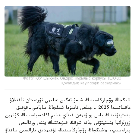
Фото: ҚХР Шыңжаң Өндіріс-құрылыс корпусы (ШӨҚК)
Қоғамдық қауіпсіздік басқармасы
شىڭجاڭ وۆچاركاسىنىڭ شىعۋ تەگىن عىلىمي تۇرعىدان ناقتىلاۋ
ماقساتىندا 2025 -جىلعى تامىزدا شىڭجاڭ ساياسي-قۇقىق
ينستيتۋتىنىڭ باس بولۋىمەن قىتاي عىلىم اكادەمياسىنىڭ كۋنمين
زوولوگيا ينستيتۋتى جانە شوقك قىزمەتتىك يتتەر ورتالىعى
بىرلەسىپ، «شىڭجاڭ وۆچاركاسىنىڭ تۇقىمدىق تازالىعىن ساقتاۋ