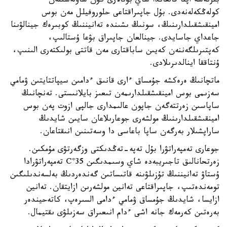
بىرنەشە اپتا قالعاندا شاي بۇتالارى كۇن ساۋلەسىنەن
كولەڭكەلەنەدى. بۇل جاپىراقتاعى حلوروفيلل مەن بوس
امينقىشقىلدارىنىڭ، سونىڭ ىشىندە تەانيننىڭ كوبىرەك جينالۋىنا
جاعداي جاسايدى. جينالعان جاپىراق بۋعا ۇستالىپ،
كەپتىرىلگەننەن كەيىن ساباقتارى مەن قاتتى بولىكتەرى الىنىپ،
ۇنتاققا اينالدىرىلادى.
ماتچانىڭ ەرەكشە جۇمساق ءارى قانىق ءدامىن سيپاتتايتىن ۋمامي
سەزىمى بوس امينقىشقىلدارىمەن تىعىز بايلانىستى. تەنچانىڭ
ساپاسىن زەرتتەگەن جاپون عالىمدارى جالپى ازوت پەن بوس
امينقىشقىلدارىنىڭ مولشەرى جوعارىلاعان سايىن شايدىڭ
ساراپشىلار بەرگەن ساپا باعاسى دا وسەتىنىن انىقتاعان.
جوعارى تەمپەراتۋرا بۇل تەپە-تەڭدىكتى وزگەرتۋى مۇمكىن.
زەرتحانالىق تاجىريبەدە شاي وسىمدىگىن 35°C تەمپەراتۋرادا
ۇستاۋ تەانيننىڭ تۇزىلۋىنە قاتىساتىن گەندەردىڭ بەلسەندىلىگىن
تومەندەتىپ، جاپىراقتاعى تەانين مولشەرىن ازايتقان. تەانين
ازايسا، شايدىڭ جۇمساق ۋمامي ءدامى السىرەپ، كاتەحيندەر
بەرەتىن كەرمەك جانە اشى ءدام انىعىراق سەزىلۋى ىقتيمال.