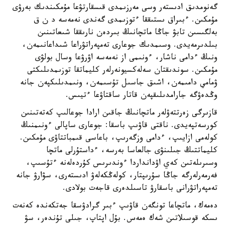
گەنومدىق ادىستەر وسى مەرزىمدى قىسقارتۋعا مۇمكىندىك بەرۋى
مۇمكىن. ءبىراق ىستىققا ءتوزىمدى گەندى نەمەسە د ن ق
بەلگىسىن تابۋ جاڭا ماتچانىڭ بىردەن نارىققا شىعاتىنىن
بىلدىرمەيدى. وسىمدىك جوعارى تەمپەراتۋراعا شىداعانىمەن،
ونىڭ ءدامى ناشار، ءونىمى از نەمەسە اۋرۋعا وسال بولۋى
مۇمكىن. سوندىقتان سەلەكسيونەرلەر كليماتقا توزىمدىلىكتى
ۋمامي دامىمەن، اشىق جاسىل تۇسىمەن، ونىمدىلىكپەن جانە
وڭدەۋگە جارامدىلىقپەن قاتار ساقتاۋعا ءتيىس.
قازىرگى زەرتتەۋلەر ماتچانىڭ جاقىن ارادا جوعالىپ كەتەتىنىن
كورسەتپەيدى. ناقتى قاۋىپ باسقا: جوعارى ساپالى ءونىمنىڭ
كولەمى ازايىپ، ءدامى وزگەرىپ، باعاسى قىمباتتاۋى مۇمكىن.
كليماتتىڭ جىلىنۋى جالعاسا بەرسە، ءداستۇرلى ماتچا
وسىرىلەتىن كەي اۋدانداردا ءوندىرىس كۇردەلەنە ءتۇسىپ،
فەرمەرلەرگە جاڭا سۇرىپتار، كولەڭكەلەۋ ادىستەرى، سۋارۋ جانە
تەمپەراتۋرانى باسقارۋ تاسىلدەرى قاجەت بولادى.
دەمەك، ماتچاعا تونگەن قاۋىپ ءبىر گرادۋسقا جەتكەندە كەنەت
ىسكە قوسىلاتىن شەك ەمەس. بۇل اپتاپ، جىلى تۇندەر، سۋ