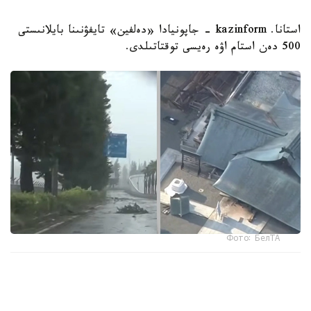
استانا. kazinform - جاپونيادا «دەلفين» تايفۋنىنا بايلانىستى
500 دەن استام اۋە رەيسى توقتاتىلدى.
Фото: БелТА
ەلدىڭ وڭتۇستىگىندەگى ارالداردا دۇكەندەر مەن كاسىپورىندار
جابىلىپ، 9 اۆتوكولىك زاۋىتى جۇمىسىن ۋاقىتشا توقتاتتى، دەپ