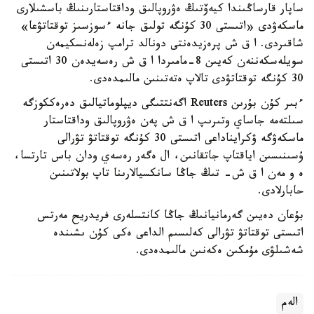
ساپار قارساڭىندا كيەۆتىڭ ەۋروپالىق وداقتاستارىنىڭ باسشىلارى
ماسكەۋدى «اتىستى 30 كۇنگە تولىق جانە ءسوزسىز توقتاتۋعا»
شاقىردى. ا ق ش پرەزيدەنتى دونالد ترامپ زەلەنسكيمەن
سويلەسكەننەن كەيىن 8-مامىردا ا ق ش رەسەيدەن 30 اتىستى
30 كۇنگە توقتاتۋدى تالاپ ەتەتىنىن مالىمدەدى.
ءبىر كۇن بۇرىن Reuters اگەنتتىگى ديپلوماتيالىق دەرەككوزگە
سىلتەمە جاساي وتىرىپ ا ق ش پەن ەۋروپالىق وداقتاستار
ماسكەۋگە ۋكرايناداعى اتىستى 30 كۇنگە توقتاتۋ تۋرالى
ۇسىنىسىن اياقتاپ جاتقانىن، ال ەگەر رەسەي ودان باس تارتسا،
ە و مەن ا ق ش- تىڭ جاڭا سانكسيالارىنا تاپ بولاتىنىن
حابارلادى.
بۇعان دەيىن گەرمانيانىڭ جاڭا كانتسلەرى فريدريح مەرتس
اتىستى توقتاتۋ تۋرالى كەلىسىم الداعى ەكى كۇن ىشىندە
شەشىلۋى مۇمكىن ەكەنىن مالىمدەدى.
الەم