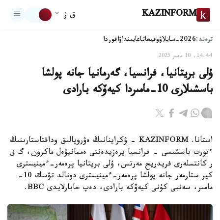
KAZINFORM
ق ز
ترەند:
2026-سايلاۋ
وقيعا
تاعايىنداۋ
اقوردا
14:44, 10 مامىر 2025
ۇلى بريتانيا، فرانسيا، گەرمانيا جانە پولشا
باسشىلارى 10-مامىردا كيەۆكە بارادى
استانا. KAZINFORM - ۋكراينانىڭ ەۋروپالىق وداقتاستارىنىڭ
ءتورت باسشىسى - فرانسيا پرەزيدەنتى ەممانيۋەل ماكرون، گ ف
ر كانتسلەرى فريدريح مەرتس، ۇلى بريتانيا پرەمەر-ءمينيسترى
كير ستارمەر جانە پولشا پرەمەر-ءمينيسترى دونالد تۋسك 10-
مامىر، سەنبى كۇنى كيەۆكە بارادى، دەپ حابارلايدى BBC.