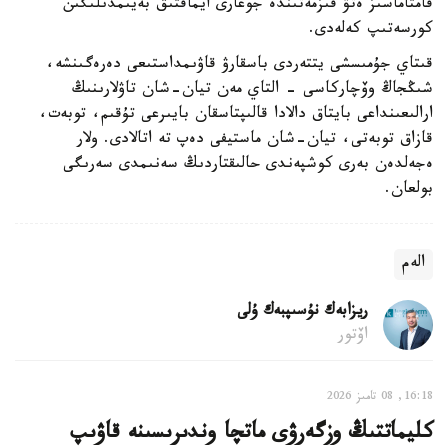
قامتاماسىز ەتۋ قىزمەتىندە جوعارى ايماقتىق بەيىمدىلىگىن
كورسەتىپ كەلەدى.
قىتاي جۇمىسشى يتتەردى باسقارۋ قاۋىمداستىعى دەرەگىنشە،
شىڭجاڭ وۆچاركاسى - التاي مەن تيان-شان تاۋلارىنىڭ
ارالىعىنداعى بايتاق دالادا قالىپتاسقان بايىرعى تۇقىم، توبەت،
قازاق توبەتى، تيان-شان ماستيفى دەپ تە اتالادى. ولار
ەجەلدەن بەرى كوشپەندى حالىقتاردىڭ سەنىمدى سەرىگى
بولعان.
الەم
ريزابەك نۇسىپبەك ۇلى
اۆتور
16:18, 08 تامىز 2026
كليماتتىڭ وزگەرۋى ماتچا وندىرىسىنە قاۋىپ