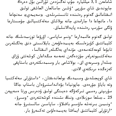
شامامەن 3,1 ميلليارد جۇپ نەگىزدەن تۇراتىن بۇل دەرەك
جاپوندىق شاي سۇرپى ءۇشىن جاسالعان العاشقى تولىق
انىقتامالىق گەنوم رەتىندە تانىستىرىلدى. «سەيمەي» سەنچاعا
دا، ماتچاعا دا جارامدى جانە بولاشاق سەلەكتسيالىق جۇمىستارعا
ۇلگى سۇرىپ رەتىندە پايدالانىلماق.
تولىق گەنوم عالىمدارعا ءونىم ساپاسى، اۋرۋعا توزىمدىلىك جانە
كليماتتىق كۇيزەلىسكە بەيىمدەلۋمەن بايلانىستى دنق بەلگىلەرىن
تابۋعا كومەكتەسەدى. مۇنداي بەلگىلەر انىقتالسا،
سەلەكتسيونەرلەر جۇزدەگەن نەمەسە مىڭداعان كوشەتتى ۇزاق
جىلدار وسىرمەي اق، بولاشاعى بار وسىمدىكتەردى باستاپقى
كەزەڭدە ىرىكتەي الادى.
شاي كوپجىلدىق وسىمدىك بولعاندىقتان، ءداستۇرلى سەلەكتسيا
وتە باياۋ جۇرەدى. جاپونيادا بۋدانداستىرۋدان باستاپ جاڭا
سۇرىپتى رەسمي تىركەۋگە دەيىنگى تولىق ۇدەرىس ورتا ەسەپپەن
25 -جىلعا سوزىلادى. ونىڭ ىشىندە كوشەتتەردى ءوسىرۋ،
ءونىمىن بىرنەشە ماۋسىم باقىلاۋ، ساپاسىن سالىستىرۋ جانە
ءارتۇرلى كليماتتىق ايماقتا بەيىمدەلۋىن تەكسەرۋ بار.