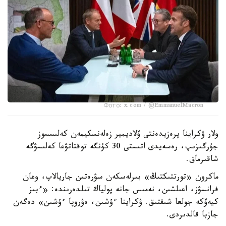
Фото: x.com / @EmmanuelMacron
ولار ۋكراينا پرەزيدەنتى ۆلاديمير زەلەنسكيمەن كەلىسسوز
جۇرگىزىپ، رەسەيدى اتىستى 30 كۇنگە توقتاتۋعا كەلىسۋگە
شاقىرماق.
ماكرون «تورتتىكتىڭ» بىرلەسكەن سۋرەتىن جاريالاپ، وعان
فرانسۋز، اعىلشىن، نەمىس جانە پولياك تىلدەرىندە: «ءبىز
كيەۆكە جولعا شىقتىق. ۋكراينا ءۇشىن، ەۋروپا ءۇشىن» دەگەن
جازبا قالدىردى.