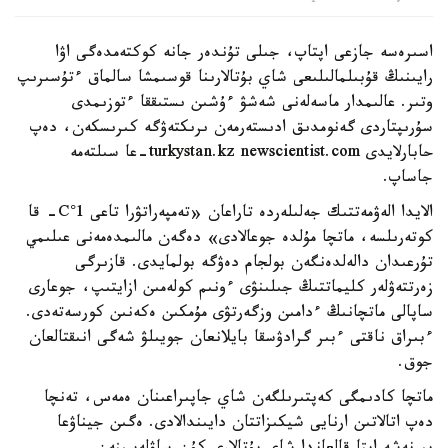
اسىرەسە جازعى اپتاپ، جىلى تۇندەر جانە كوكتەمدەگى اۋا
رايىنىڭ قۇبىلمالىلىعى شاي بۇتالارىنا قوسىمشا سالماق ءتۇسىرىپ
وتىر. عالىمدار ماسەلەنى شەشۋ ءۇشىن ىستىققا ءتوزىمدى
سۇرىپتاردى گەنومدىق ادىستەرمەن ىرىكتەۋگە كىرىسكەن، دەپ
حابارلايدى turkystan.kz newscientist.com-عا سىلتەمە
جاساپ.
الايدا الەۋمەتتىك جەلىلەردە تاراعان «تەمپەراتۋرا تاعى 1°C- قا
كوتەرىلسە، ماتچا مۇلدە جوعالادى» دەگەن مالىمدەمەنى عىلىمي
تۇرعىدان دالەلدەنگەن بولجام دەۋگە بولمايدى. قازىرگى
زەرتتەۋلەر كليماتتىڭ جىلىنۋى ءونىم كولەمىن ازايتىپ، جوعارى
ساپالى ماتچانىڭ ءدامىن وزگەرتۋى مۇمكىن ەكەنىن كورسەتەدى.
ءبىراق ناقتى ءبىر گرادۋسقا بايلانعان جويىلۋ شەگى انىقتالعان
جوق.
ماتچا كادىمگى كەپتىرىلگەن شاي جاپىراعىنان ەمەس، تەنچا
دەپ اتالاتىن ارنايى شيكىزاتتان دايىندالادى. ەگىن جيناۋعا