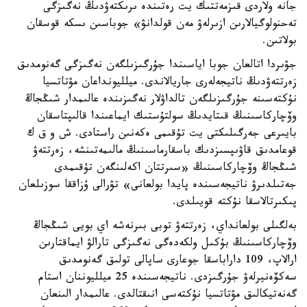
جانە ولاردى قىزمەتتىك يت رەتىندە ىرىكتەۋدىڭ نەگىزگى
تەحنولوگيالارىن ازىرلەۋ مەن قولدانۋ» جوباسىن ىسكە قوسقان
بولاتىن.
جۋىردا اتالعان جوبا اياسىندا جۇرگىزىلگەن نەگىزگى گەنومدىق
زەرتتەۋدىڭ ناتيجەلەرى جاريالاندى. ميلليونداعان مۋتاتسيا
نۇكتەسىنە جۇرگىزىلگەن تالداۋلار نەگىزىندە عالىمدار شىڭجاڭ
وۆچاركاسىنىڭ قىتايدىڭ سولتۇستىك ايماعىندا قالىپتاسقان
بايىرعى جەرگىلىكتى يت تۇقىمى ەكەنىن راستادى. ش و ق ك
قوعامدىق قاۋىپسىزدىك باسقارماسىنىڭ مالىمەتىنشە، زەرتتەۋ
شىڭجاڭ وۆچاركاسىنىڭ «سىرتتان اكەلىنگەن تۇقىمدى
جەتىلدىرۋ ناتيجەسىندە پايدا بولعانى» تۋرالى ۇزاققا سوزىلعان
پىكىرتالاسقا نۇكتە قويىلدى.
بەلگىلى بولعانداي، زەرتتەۋ توبى بىرنەشە اي بويى شىڭجاڭ
وۆچاركاسىنىڭ بۇكىل ولكەدەگى نەگىزگى تارالۋ ايماقتارىن
ارالاپ، 109 داراباسقا جوعارى ساپالى تولىق گەنومدىق
سەكۆەنيرلەۋ جۇرگىزدى. ناتيجەسىندە 25 ميلليوننان استام
گەنەتيكالىق مۋتاتسيا نۇكتەسى انىقتالدى. عالىمدار الىنعان