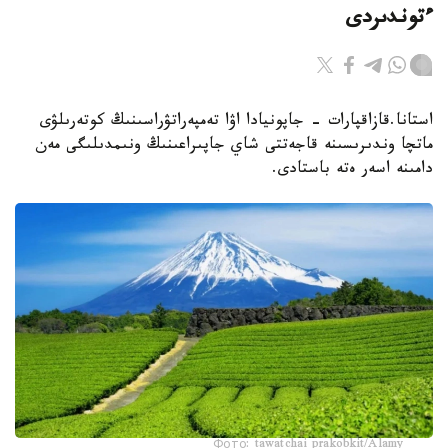
ءتوندىردى
استانا.قازاقپارات - جاپونيادا اۋا تەمپەراتۋراسىنىڭ كوتەرىلۋى
ماتچا وندىرىسىنە قاجەتتى شاي جاپىراعىنىڭ ونىمدىلىگى مەن
دامىنە اسەر ەتە باستادى.
Фото: tawatchai prakobkit/Alamy