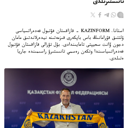
تانىستىرىلدى
استانا. KAZINFORM - قازاقستان فۋتبول فەدەراتسياسى
ۇلتتىق قۇرامانىڭ باس باپكەرى قىزمەتىنە نيدەرلاندتىق مامان
دجون ۆانت سحيپتى تاعايىندادى. بۇل تۋرالى قازاقستان فۋتبول
فەدەراتسياسىندا وتكەن رەسمي تانىستىرۋ راسىمىندە جاريا
ەتىلدى.