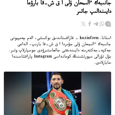
جانىبەك ءالىمحان ۇلى ا ق ش-قا بارۋعا
دايىندالىپ جاتىر
استانا. kazinform - قازاقستاندىق بوكسشى، الەم چەمپيونى
جانىبەك ءالىمحان ۇلى جۋىردا ا ق ش-قا بارىپ، الداعى
جەكپە-جەكتەرىنە دايىندىقتى جالعاستىرۋدى جوسپارلاپ وتىر.
بۇل تۋرالى سپورتشىنىڭ كومانداسى Instagram پاراقشاسىندا
حابارلادى.