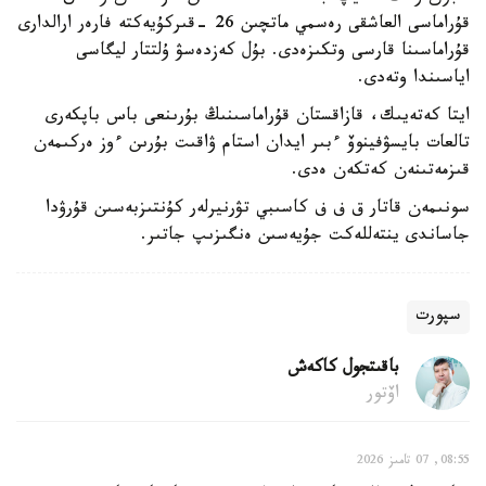
قۇراماسى العاشقى رەسمي ماتچىن 26 -قىركۇيەكتە فارەر ارالدارى
قۇراماسىنا قارسى وتكىزەدى. بۇل كەزدەسۋ ۇلتتار ليگاسى
اياسىندا وتەدى.
ايتا كەتەيىك، قازاقستان قۇراماسىنىڭ بۇرىنعى باس باپكەرى
تالعات بايسۋفينوۆ ءبىر ايدان استام ۋاقىت بۇرىن ءوز ەركىمەن
قىزمەتىنەن كەتكەن ەدى.
سونىمەن قاتار ق ف ف كاسىبي تۋرنيرلەر كۇنتىزبەسىن قۇرۋدا
جاساندى ينتەللەكت جۇيەسىن ەنگىزىپ جاتىر.
سپورت
باقىتجول كاكەش
اۆتور
08:55, 07 تامىز 2026