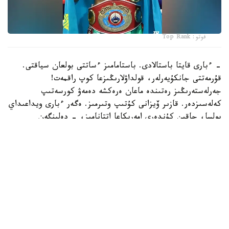
فوتو: Top Rank
- ءبارى قايتا باستالادى. باستامامىز ءساتتى بولعان سياقتى.
قۇرمەتتى جانكۇيەرلەر، قولداۋلارىڭىزعا كوپ راقمەت!
جەرلەستەرىڭىز رەتىندە ماعان ەرەكشە دەمەۋ كورسەتىپ
كەلەسىزدەر. قازىر ۆيزانى كۇتىپ وتىرمىز. ەگەر ءبارى ويداعىداي
بولسا، جاقىن كۇندەرى امەريكاعا اتتانامىز، - دەلىنگەن
حابارلامادا.
بۇعان دەيىن جانىبەك ءالىمحان ۇلى جاڭا سالماق دارەجەسىندە
WBO رەيتينگىندە جەكپە-جەكسىز-اق ەكىنشى ورىنعا
كوتەرىلگەنى حابارلانعان بولاتىن.
ءالىمحان ۇلى سوڭعى جەكپە-جەگىن 2025 -جىلعى 5-
ساۋىردە استانادا وتكىزىپ، فرانسيالىق اناۋەل نگاميسسەنگەنى
نوكاۋتپەن جەڭدى. سول كەزدەسۋدە ول ورتا سالماقتاعى WBO