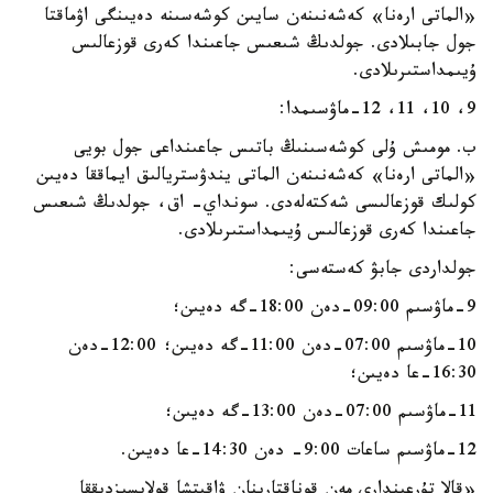
«الماتى ارەنا» كەشەنىنەن سايىن كوشەسىنە دەيىنگى اۋماقتا
جول جابىلادى. جولدىڭ شىعىس جاعىندا كەرى قوزعالىس
ۇيىمداستىرىلادى.
9، 10، 11، 12-ماۋسىمدا:
ب. مومىش ۇلى كوشەسىنىڭ باتىس جاعىنداعى جول بويى
«الماتى ارەنا» كەشەنىنەن الماتى يندۋستريالىق ايماققا دەيىن
كولىك قوزعالىسى شەكتەلەدى. سونداي- اق، جولدىڭ شىعىس
جاعىندا كەرى قوزعالىس ۇيىمداستىرىلادى.
جولداردى جابۋ كەستەسى:
9-ماۋسىم 09:00-دەن 18:00-گە دەيىن؛
10-ماۋسىم 07:00-دەن 11:00-گە دەيىن؛ 12:00-دەن
16:30-عا دەيىن؛
11-ماۋسىم 07:00-دەن 13:00-گە دەيىن؛
12-ماۋسىم ساعات 9:00- دەن 14:30-عا دەيىن.
«قالا تۇرعىندارى مەن قوناقتارىنان ۋاقىتشا قولايسىزدىققا