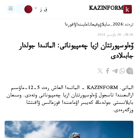
KAZINFORM
ق ز
ترەند:
2026-سايلاۋ
وقيعا
تاعايىنداۋ
اقوردا
08:56, 06 ماۋسىم 2024
ۆەلوسپورتتان ازيا چەمپيوناتى: الماتىدا جولدار
جابىلادى
الماتى. KAZINFORM - الماتىدا العاش رەت 5-12-ماۋسىم
ارالىعىندا تاسجول ۆەلوسپورتتان ازيا چەمپيوناتى وتەدى. وسىعان
بايلانىستى جولدىڭ كەيبىر اۋماعىندا قوزعالىس ۋاقىتشا
وزگەرەدى.