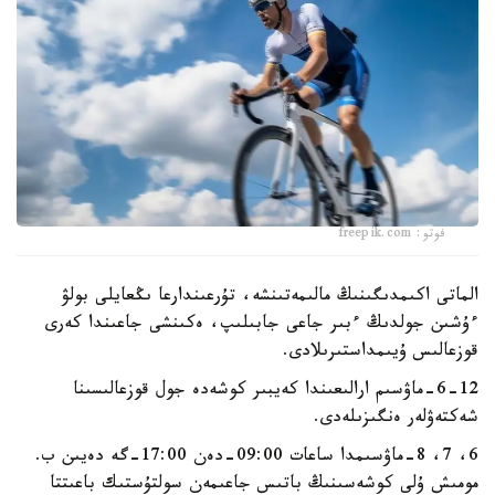
فوتو: freepik.com
الماتى اكىمدىگىنىڭ مالىمەتىنشە، تۇرعىندارعا ىڭعايلى بولۋ
ءۇشىن جولدىڭ ءبىر جاعى جابىلىپ، ەكىنشى جاعىندا كەرى
قوزعالىس ۇيىمداستىرىلادى.
6-12-ماۋسىم ارالىعىندا كەيبىر كوشەدە جول قوزعالىسىنا
شەكتەۋلەر ەنگىزىلەدى.
6، 7، 8-ماۋسىمدا ساعات 09:00-دەن 17:00-گە دەيىن ب.
مومىش ۇلى كوشەسىنىڭ باتىس جاعىمەن سولتۇستىك باعىتتا