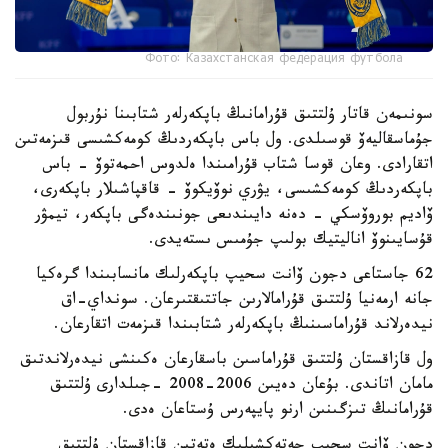
Фото: Казахстанская федерация футбола
سونىمەن قاتار ۇلتتىق قۇرامانىڭ باپكەرلەر شتابىنا نۇربول
جۇماسقاليەۆ قوسىلدى. ول باس باپكەردىڭ كومەكشىسى قىزمەتىن
اتقارادى. وعان قوسا شتاب قۇرامىندا ەلدوس احمەتوۆ - باس
باپكەردىڭ كومەكشىسى، يۋري نوۆيكوۆ - قاقپاشىلار باپكەرى،
ۆاديم بوروۆسكي - دەنە دايىندىعى جونىندەگى باپكەر، تيمۋر
قۇسايىنوۆ اناليتيك بولىپ جۇمىس ىستەيدى.
62 جاستاعى دجون ۆانت سحيپ باپكەرلىك مانسابىندا گرەكيا
جانە ارمەنيا ۇلتتىق قۇرامالارىن جاتتىقتىرعان. سونداي-اق
نيدەرلاند قۇراماسىنىڭ باپكەرلەر شتابىندا قىزمەت اتقارعان.
ول قازاقستان ۇلتتىق قۇراماسىن باسقارعان ەكىنشى نيدەرلاندتىق
مامان اتاندى. بۇعان دەيىن 2006-2008 -جىلدارى ۇلتتىق
قۇرامانىڭ تىزگىنىن ارنو پايپەرس ۇستاعان ەدى.
دجون ۆانت سحيپ جەتەكشىلىك ەتەتىن قازاقستان ۇلتتىق