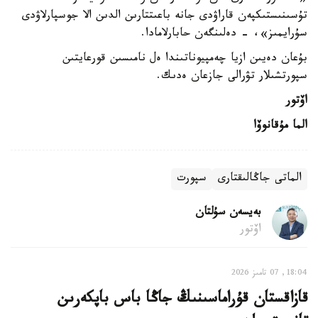
تۇسىنىستىكپەن قاراۋدى جانە باعىتتارىن الدىن الا جوسپارلاۋدى
سۇرايمىز»، - دەلىنگەن حابارلامادا.
بۇعان دەيىن ازيا چەمپيوناتىندا ەل نامىسىن قورعايتىن
سپورتشىلار تۋرالى جازعان ەدىك.
اۆتور
الما مۇقانوۆا
الماتى جاڭالىقتارى
سپورت
بەيسەن سۇلتان
اۆتور
18:04, 07 تامىز 2026
قازاقستان قۇراماسىنىڭ جاڭا باس باپكەرىن