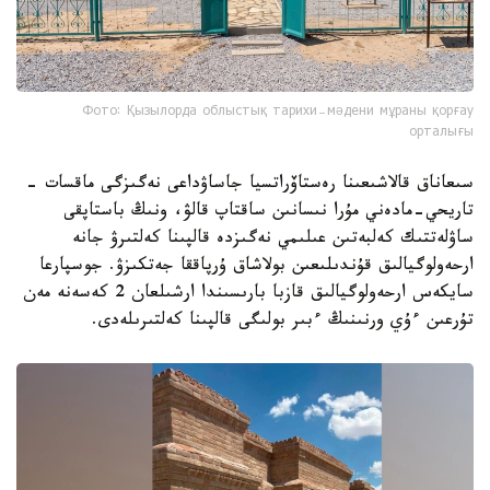
Фото: Қызылорда облыстық тарихи-мәдени мұраны қорғау
орталығы
سىعاناق قالاشىعىنا رەستاۆراتسيا جاساۋداعى نەگىزگى ماقسات -
تاريحي-مادەني مۇرا نىسانىن ساقتاپ قالۋ، ونىڭ باستاپقى
ساۋلەتتىك كەلبەتىن عىلىمي نەگىزدە قالپىنا كەلتىرۋ جانە
ارحەولوگيالىق قۇندىلىعىن بولاشاق ۇرپاققا جەتكىزۋ. جوسپارعا
سايكەس ارحەولوگيالىق قازبا بارىسىندا ارشىلعان 2 كەسەنە مەن
تۇرعىن ءۇي ورنىنىڭ ءبىر بولىگى قالپىنا كەلتىرىلەدى.