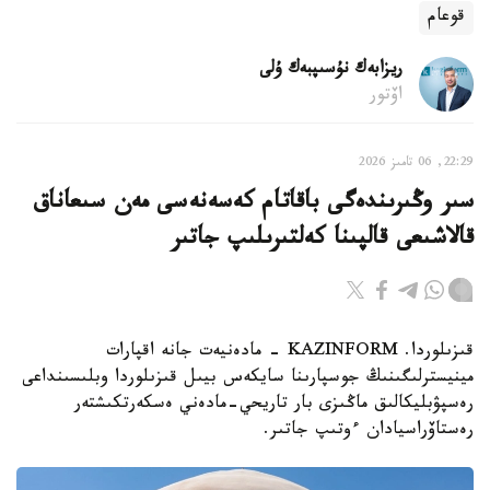
قوعام
ريزابەك نۇسىپبەك ۇلى
اۆتور
22:29, 06 تامىز 2026
سىر وڭىرىندەگى باقاتام كەسەنەسى مەن سىعاناق
قالاشىعى قالپىنا كەلتىرىلىپ جاتىر
قىزىلوردا. KAZINFORM - مادەنيەت جانە اقپارات
مينيسترلىگىنىڭ جوسپارىنا سايكەس بيىل قىزىلوردا وبلىسىنداعى
رەسپۋبليكالىق ماڭىزى بار تاريحي-مادەني ەسكەرتكىشتەر
رەستاۆراسيادان ءوتىپ جاتىر.