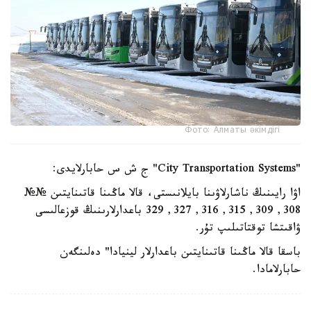
Фото: Алматы әкімдігі
"City Transportation Systems" ج ش س حابارلايدى:
اۋا رايىنىڭ ناشارلاۋىنا بايلانىستى، قالا ماڭىنا قاتىنايتىن №№
308, 309, 315, 316, 327, 329 باعدارلارىنىڭ قوزعالىسى
ۋاقىتشا توقتاتىلىپ تۇر.
باسقا قالا ماڭىنا قاتىنايتىن باعدارلار لينيادا" دەلىنگەن
حابارلامادا.