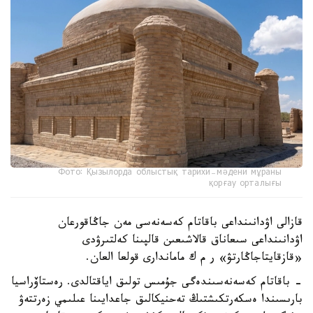
Фото: Қызылорда облыстық тарихи-мәдени мұраны
қорғау орталығы
قازالى اۋدانىنداعى باقاتام كەسەنەسى مەن جاڭاقورعان
اۋدانىنداعى سىعاناق قالاشىعىن قالپىنا كەلتىرۋدى
«قازقايتاجاڭارتۋ» ر م ك ماماندارى قولعا العان.
- باقاتام كەسەنەسىندەگى جۇمىس تولىق اياقتالدى. رەستاۆراسيا
بارىسىندا ەسكەرتكىشتىڭ تەحنيكالىق جاعدايىنا عىلىمي زەرتتەۋ