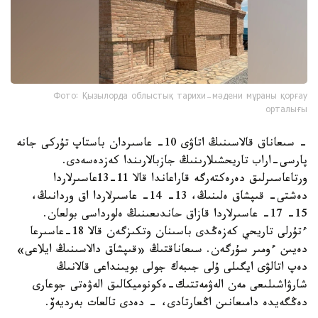
Фото: Қызылорда облыстық тарихи-мәдени мұраны қорғау
орталығы
- سىعاناق قالاسىنىڭ اتاۋى 10- عاسىردان باستاپ تۇركى جانە
پارسى-اراب تاريحشىلارىنىڭ جازبالارىندا كەزدەسەدى.
ورتاعاسىرلىق دەرەكتەرگە قاراعاندا قالا 11-13عاسىرلاردا
دەشتى- قىپشاق ەلىنىڭ، 13- 14- عاسىرلاردا اق وردانىڭ،
15- 17- عاسىرلاردا قازاق حاندىعىنىڭ ەلورداسى بولعان.
ءتۇرلى تاريحي كەزەڭدى باسىنان وتكىزگەن قالا 18-عاسىرعا
دەيىن ءومىر سۇرگەن. سىعاناقتىڭ «قىپشاق دالاسىنىڭ ايلاعى»
دەپ اتالۋى ايگىلى ۇلى جىبەك جولى بويىنداعى قالانىڭ
شارۋاشىلىعى مەن الەۋمەتتىك-ەكونوميكالىق الەۋەتى جوعارى
دەڭگەيدە دامىعانىن اڭعارتادى، - دەدى تالعات بەرديەۆ.