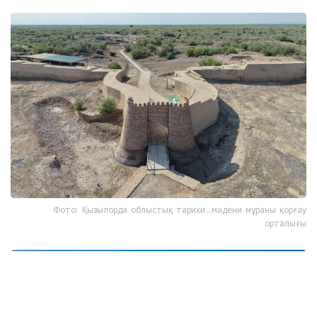
Фото: Қызылорда облыстық тарихи-мәдени мұраны қорғау
орталығы