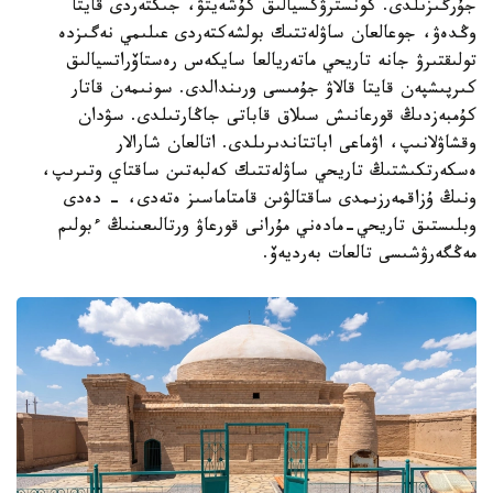
جۇرگىزىلدى. كونسترۋكسيالىق كۇشەيتۋ، جىكتەردى قايتا
وڭدەۋ، جوعالعان ساۋلەتتىك بولشەكتەردى عىلىمي نەگىزدە
تولىقتىرۋ جانە تاريحي ماتەريالعا سايكەس رەستاۆراتسيالىق
كىرپىشپەن قايتا قالاۋ جۇمىسى ورىندالدى. سونىمەن قاتار
كۇمبەزدىڭ قورعانىش سىلاق قاباتى جاڭارتىلدى. سۋدان
وقشاۋلانىپ، اۋماعى اباتتاندىرىلدى. اتالعان شارالار
ەسكەرتكىشتىڭ تاريحي ساۋلەتتىك كەلبەتىن ساقتاي وتىرىپ،
ونىڭ ۇزاقمەرزىمدى ساقتالۋىن قامتاماسىز ەتەدى، - دەدى
وبلىستىق تاريحي-مادەني مۇرانى قورعاۋ ورتالىعىنىڭ ءبولىم
مەڭگەرۋشىسى تالعات بەرديەۆ.