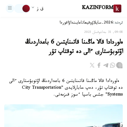
KAZINFORM
ق ز
ترەند:
2026-سايلاۋ
وقيعا
تاعايىنداۋ
اقوردا
09:08, 31 جەلتوقسان 2023
ەلوردادا قالا ماڭىنا قاتىنايتىن 6 باعداردىڭ
اۆتوبۋستارى ءالى دە توقتاپ تۇر
ەلوردادا قالا ماڭىنا قاتىنايتىن 6 باعداردىڭ اۆتوبۋستارى ءالى
دە توقتاپ تۇر، دەپ حابارلايدى "City Transportation
Systems" جشس باسپا ءسوز قىزمەتى.