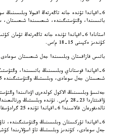
6-اقپاندا تۇندە جانە تاڭەرتەڭ اقمولا وبلىسىنىڭ 
باتىسىندا، وڭتۇستىگىندە، شىعىسىندا شىعىستان، سولتۇ
استانادا 6-اقپاندا تۇندە جانە تاڭەرتەڭ تۇ
كۇندىز ەكپىنى 15-18 م/س.
باتىس قازاقستان وبلىسىندا جەل شىعىستان سوعادى، كۇندى
6-اقپاندا قوستاناي وبلىسىنىڭ باتىسىندا، وڭتۇستى
شىعىستان جەل سوعادى، وبلىستىڭ وڭتۇستىگىندە 15-20 م/س كۇتىلەدى.
تالدىقورعان قالاسىندا 6-اقپاندا تۇندە 25 گرادۋسقا دەيىن قاتتى اياز كۇتىلەدى.
6-اقپاندا تۇركىستان وبلىسىنىڭ وڭتۇستىگىندە، تاۋل
جەل سوعادى، كۇندىز وبلىستىڭ تاۋ اسۋلارىندا كۇشى 15-20 م/