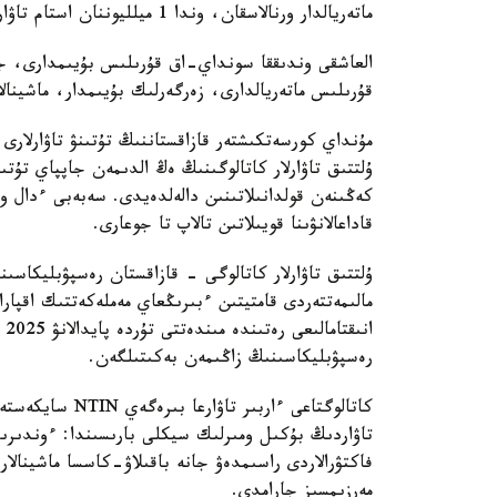
ماتەريالدار ورنالاسقان، وندا 1 ميلليوننان استام تاۋار تىركەلگەن.
العاشقى وندىققا سونداي-اق قۇرىلىس بۇيىمدارى، جي
قۇرىلىس ماتەريالدارى، زەرگەرلىك بۇيىمدار، ماشينا
مۇنداي كورسەتكىشتەر قازاقستاننىڭ تۇتىنۋ تاۋارلارى
ۇلتتىق تاۋارلار كاتالوگىنىڭ ەڭ الدىمەن جاپپاي تۇتىن
كەڭىنەن قولدانىلاتىنىن دالەلدەيدى. سەبەبى ءدال و
قاداعالانۋىنا قويىلاتىن تالاپ تا جوعارى.
ۇلتتىق تاۋارلار كاتالوگى - قازاقستان رەسپۋبليكاسىندا
مالىمەتتەردى قامتيتىن ءبىرىڭعاي مەملەكەتتىك اقپا
رەسپۋبليكاسىنىڭ زاڭىمەن بەكىتىلگەن.
تاۋاردىڭ بۇكىل ومىرلىك سيكلى بارىسىندا: ءوندىر
مەرزىمسىز جارامدى.