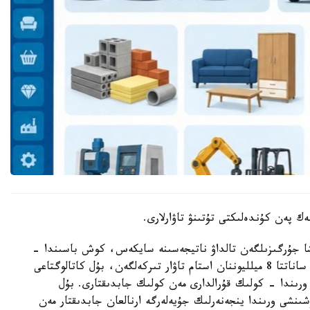
 پەن كۇندەلىكتى تۇتىنۋ تاۋارلارى.
يىنشا جۇرگىزىلگەن تالداۋ ناتيجەسىنە سايكەس، كوش باسىندا -
كيىم-كەشەك پەن كۇندەلىكتى تۇتىنۋ تاۋارلارى. بۇل ساناتتا 8 ميلليوننان استام تاۋار تىركەلگەن، بۇل كاتالوگتاعى
 ورىندا - كولىك قۇرالدارى مەن كولىك جابدىقتارى. بۇل
ان. ءۇشىنشى ورىندا ينجەنەرلىك جۇيەلەرگە ارنالعان جابدىقتار مەن