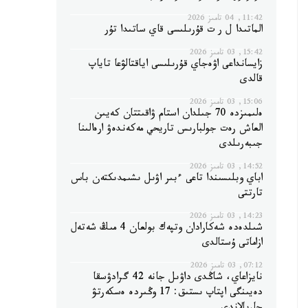
11:42, 04 تامىز 2026
الماتىدا ل ر ت قۇرىلىسى قاي ساتىدا تۇر
15:42, 03 تامىز 2026
زايسانداعى اۋەجاي قۇرىلىسى اياقتالۋعا تاياپ
قالدى
15:06, 03 تامىز 2026
ەلىمىزدە 70 جىلدان استام ۋاقىتتان كەيىن
العاش رەت جولبارىس تاريحي مەكەندەۋ ارەالىنا
جىبەرىلدى
14:52, 03 تامىز 2026
اباي وبلىسىندا تاعى ءبىر اۋىل ىشىمدىكتەن باس
تارتتى
14:23, 03 تامىز 2026
شىلدەدە شەكارادان وتپەك بولعان 4 مىڭ شەتەل
ازاماتى ۇستالدى
07:12, 03 تامىز 2026
نايزاعاي، شاڭدى داۋىل جانە 42 گرادۋسقا
دەيىنگى اپتاپ ىستىق: 17 وڭىردە ەسكەرتۋ