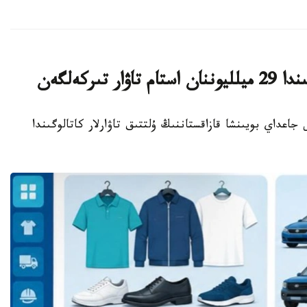
تىركەلگەن
ىلدىڭ تامىزىنداعى جاعداي بويىنشا قازاقستاننىڭ ۇلتتىق تاۋارلار كاتالوگىندا