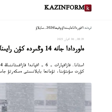
KAZINFORM
ترەند:
اقوردا
تاعايىنداۋ
وقيعا
2026-سايلاۋ
08:39, 06 اقپان 2025
ەلوردادا جانە 14 وڭىردە كۇن رايىنا بايلانىستى ەسكەرتۋ جاسالدى
كۇرت سۋىتۋىنا، تۇمانعا بايلانىستى ەسكەرتۋ جاس