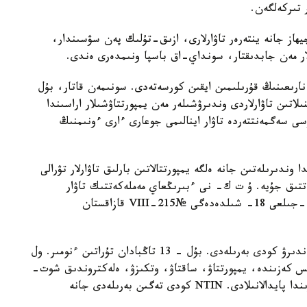
ھاز جانە ينتەرەر تاۋارلارى، ازىق-تۇلىك پەن سۋسىندار،
لار مەن جابدىقتار، سونداي-اق باسپا ونىمدەرى ەندى.
 نارىعىنىڭ قۇرىلىمىن ايقىن كورسەتەدى. سونىمەن قاتار، بۇل
ىلاتىن تاۋارلاردى وندىرۋشىلەر مەن يمپورتتاۋشىلار اراسىندا
سى سەگمەنتتەردە تاۋار اينالىمى جوعارى ءارى ءونىمنىڭ
 وندىرىلەتىن جانە ەلگە يمپورتتالاتىن بارلىق تاۋارلار تۋرالى
راتتىق جۇيە. ۇ ت ك- نى ءبىرىڭعاي مەملەكەتتىك تاۋار
انىقتامالىعى رەتىندە مىندەتتى تۇردە پايدالانۋ 2025 -جىلعى 18- شىلدەدەگى №215-VIII قازاقستان
كاتالوگتاعى ءاربىر تاۋارعا بىرەگەي NTIN سايكەستەندىرۋ كودى بەرىلەدى. بۇل - 13 تاڭبادان تۇراتىن ءنومىر. ول
ىس كەزىندە، يمپورتتاۋ، ساقتاۋ، وتكىزۋ، ەلەكتروندىق شوت-
فاكتۋرالاردى راسىمدەۋ جانە باقىلاۋ-كاسسا ماشينالارىندا پايدالانىلادى. NTIN كودى تەگىن بەرىلەدى جانە