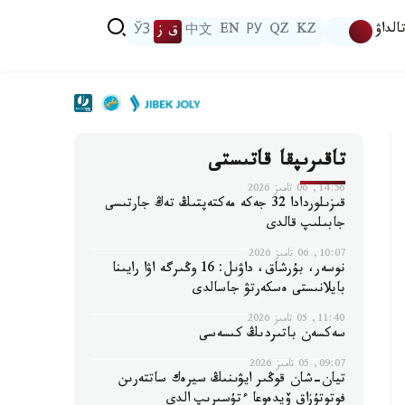
الداۋ
KZ
QZ
РУ
EN
中文
ق ز
ЎЗ
تاقىرىپقا قاتىستى
14:56, 06 تامىز 2026
قىزىلوردادا 32 جەكە مەكتەپتىڭ تەڭ جارتىسى
جابىلىپ قالدى
10:07, 06 تامىز 2026
نوسەر، بۇرشاق، داۋىل: 16 وڭىرگە اۋا رايىنا
بايلانىستى ەسكەرتۋ جاسالدى
11:40, 05 تامىز 2026
سەكسەن باتىردىڭ كىسەسى
09:07, 05 تامىز 2026
تيان-شان قوڭىر ايۋىنىڭ سيرەك ساتتەرىن
فوتوتۇزاق ۆيدەوعا ءتۇسىرىپ الدى