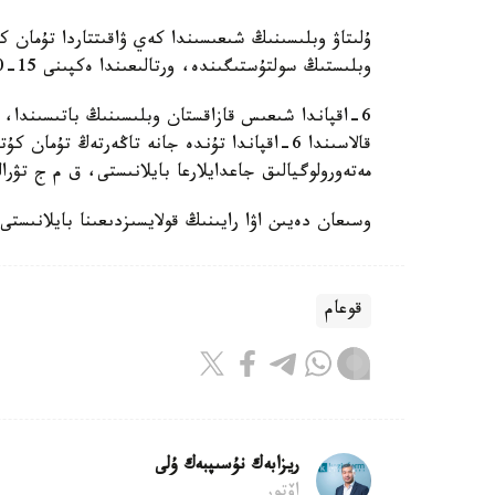
ۇلىتاۋ وبلىسىنىڭ شىعىسىندا كەي ۋاقىتتاردا تۇما
وبلىستىڭ سولتۇستىگىندە، ورتالىعىندا ەكپىنى 15-20 م/س.
6-اقپاندا شىعىس قازاقستان وبلىسىنىڭ باتىسىندا،
قالاسىندا 6-اقپاندا تۇندە جانە تاڭەرتەڭ تۇم
مەتەورولوگيالىق جاعدايلارعا بايلانىستى، ق م ج تۋر
وسىعان دەيىن اۋا رايىنىڭ قولايسىزدىعىنا بايلانىست
قوعام
ريزابەك نۇسىپبەك ۇلى
اۆتور