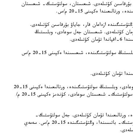
اۋ بۇرقاسىن كۇتىلەدى. شىعىستان، سولتۇستىك- شىعىستان
الىعىندا ەكپىنى 15-20 م/س.
ڭتۇستىگىندە ازداعان قار، جاياۋ بۇرقاسىن كۇتىلەدى.
ۇمان كۇتىلەدى. شىعىستان جەل سوعادى، وبلىستىڭ
اتىراۋ وبلىسىندا شىعىستان جەل سوعادى، كۇندىز وبلىستىڭ سولتۇستىگىندە، شىعىسىندا ەكپىنى 15-20 م/س
قىزىلوردا وبلىسىندا جەل سولتۇستىك- شىعىستان سوعادى، وبلىستىڭ سولتۇستىگىندە، ورتالىعىندا ەكپىنى 15-20
م/س كۇتىلەدى. قىزىلوردا قالاسىندا 6-اقپاندا جەل سولتۇستىك- شىعىستان سوعادى، كۇندىز ەكپىنى 15-20 م/
دە، ورتالىعىندا تۇمان كۇتىلەدى. جەل سولتۇستىك-
شىعىستان، سولتۇستىكتەن سوعادى، وبلىستىڭ وڭتۇستىك- باتىسىندا، وڭتۇستىگىندە 15-20 م/س. سەمەي