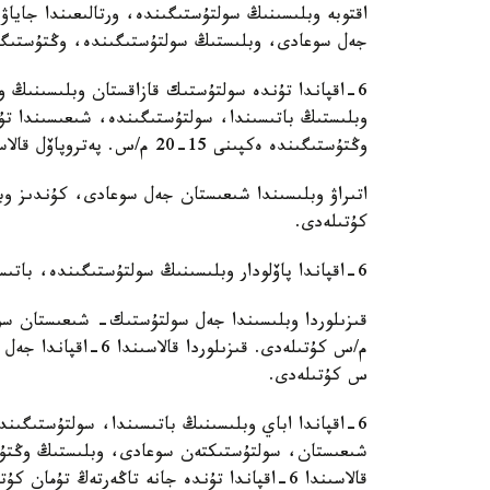
اقتوبە وبلىسىنىڭ سولتۇستىگىندە، ورتالىعىندا جاي
جەل سوعادى، وبلىستىڭ سولتۇستىگىندە، وڭتۇستىگىندە، ورت
6-اقپاندا تۇندە سولتۇستىك قازاقستان وبلىسىنىڭ و
وبلىستىڭ باتىسىندا، سولتۇستىگىندە، شىعىسىندا ت
وڭتۇستىگىندە ەكپىنى 15-20 م/س. پەتروپاۆل قالاسىندا 6-اقپاندا تۇمان كۇتىلەدى.
كۇتىلەدى.
6-اقپاندا پاۆلودار وبلىسىنىڭ سولتۇستىگىندە، باتىسىندا تۇمان كۇتىلەدى.
س كۇتىلەدى.
6-اقپاندا اباي وبلىسىنىڭ باتىسىندا، سولتۇستىگىن
قالاسىندا 6-اقپاندا تۇندە جانە تاڭەرتەڭ تۇمان كۇتىلەدى.