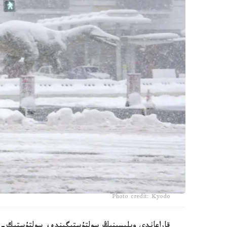
Photo credit: Kyodo
قاراعاندى وبلىسىنىڭ سولتۇستىگىندە، سولتۇستىك- باتىسىندا 6-اقپاندا جاياۋ بۇر