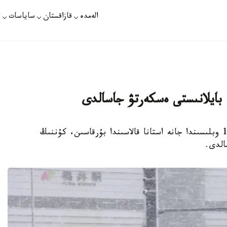
الەمدە
قازاقستان
ساياسات
ت
استانا. قازاقپارات - 6 - اقپاندا قازاقستاننىڭ 14 وبلىسىندا جانە استانا قالاسىندا بۇرقاسىن، كۇننىڭ
الدى.