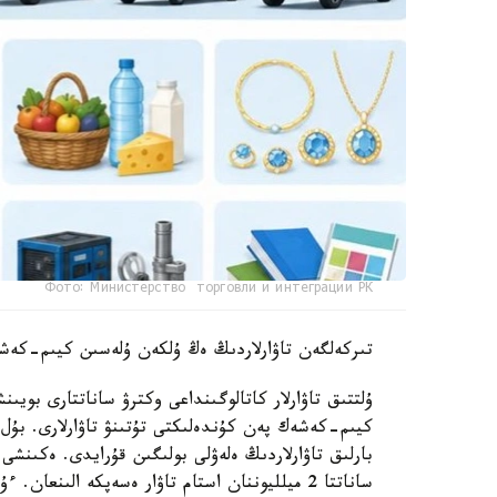
Фото: Министерство торговли и интеграции РК
تىركەلگەن تاۋارلاردىڭ ەڭ ۇلكەن ۇلەسىن كيىم-كەشەك
ۇلتتىق تاۋارلار كاتالوگىنداعى وكترۋ ساناتتارى بو
بارلىق تاۋارلاردىڭ ەلەۋلى بولىگىن قۇرايدى. ەكىنشى
ساناتتا 2 ميلليوننان استام تاۋار ەسەپكە الىنع