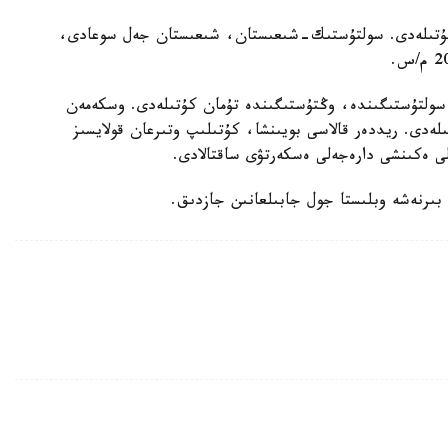
ن كۇتىلەدى. سولتۇستىك-شىعىستان، شىعىستان جەل سوعادى،
 سولتۇستىگىندە، وڭتۇستىگىندە تۇمان كۇتىلەدى. وسكەمەن
ان كۇتىلەدى. ريددەر قالاسى بويىنشا، كۇتىلىپ وتىرعان قولايسىز
الى ەكىنشى دارەجەلى ەسكەرتۋى ساقتالادى.
ى بىرنەشە وبلىستا جول جابىلعانىن جازدىق.