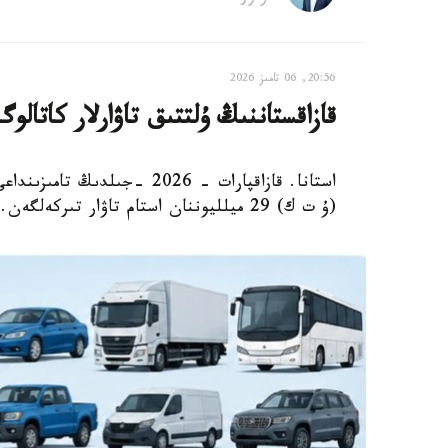
20:56, 06 تامىز 2026
قازاقستاننىڭ ۇلتتىق تاۋارلار كاتالوگىندا 29 ميلليوننان استام تاۋار 
استانا. قازاقپارات - 2026 -ج
(ۇ ت ك) 29 ميلليوننان استام تاۋار تىركەلگەن.