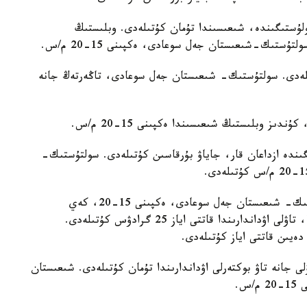
سولۇستىگىندە، شىعىسىندا تۇمان كۇتىلەدى. وبلىستىڭ
ستىك-شىعىستان جەل سوعادى، ەكپىنى 15-20 م/س.
مان كۇتىلەدى. سولتۇستىك- شىعىستان جەل سوعادى، تاڭەرتەڭ جانە
ز وبلىستىڭ شىعىسىندا ەكپىنى 15-20 م/س.
گىندە ازداعان قار، جاياۋ بۇرقاسىن كۇتىلەدى. سولتۇستىك-
جەتىسۋ وبلىسىنىڭ الاكول كولدەرى اۋدانىندا وڭتۇستىك- شىعىستان جەل سوعادى، ەكپىنى 15-20، كەي
ۋاقىتتاردا 23-28 م/س. تۇندە وبلىستىڭ ورتالىعىندا، تاۋلى اۋداندارىندا قاتتى اياز 25 گرادۋس كۇتىلەدى.
ى جانە تاۋ بوكتەرلى اۋداندارىندا تۇمان كۇتىلەدى. شىعىستان
س.