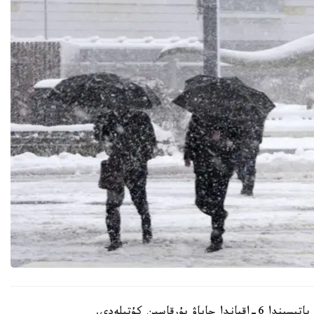
قاسىن كۇتىلەدى.