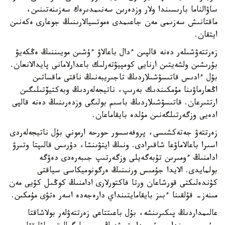
ساۋالناما بارىسىندا ولار وزدەرىن سەنىمدىرەك سەزىنەتىنىن،
ماقتانىش سەزىمى مەن جاعىمدى ەموتسيالارىنىڭ جوعارى ەكەنىن
ايتقان.
زەرتتەۋشىلەر دەنە قالپىن ءدال باعالاۋ ءۇشىن مويىننىڭ ەڭكەيۋ
بۇرىشىن ولشەيتىن ارنايى كومپيۋتەرلىك باعدارلامانى پايدالانعان.
بۇل ءادىس قاتىسۋشىلاردىڭ تاجىريبەنىڭ ناقتى ماقساتىن
اڭعارماۋىنا مۇمكىندىك بەرىپ، ناتيجەلەردىڭ وبەكتيۆتىلىگىن
ارتتىرعان. قاتىسۋشىلاردىڭ باسىم بولىگى وزدەرىنىڭ دەنە قالپى
ادەيى وزگەرتىلگەنىن مۇلدە بايقاماعان.
زەرتتەۋ جەتەكشىسى، پروفەسسور حورحە ارموني بۇل ناتيجەلەردى
اسىرا باعالاماۋعا شاقىرادى. ونىڭ ايتۋىنشا، دۇرىس قالىپتا وتىرۋ
ادامنىڭ ءومىرىن تۇبەگەيلى وزگەرتىپ جىبەرەدى دەۋگە
بولمايدى. الايدا جۇمىس ورنىنىڭ ەرگونوميكاسى سياقتى
كۇندەلىكتى قورشاعان ورتا فاكتورلارى ادامنىڭ كوڭىل كۇيى مەن
مىنەز- قۇلقىنا ءبىز بايقامايتىنداي دارەجەدە اسەر ەتۋى مۇمكىن.
عالىمداردىڭ پىكىرىنشە، بۇل باعىتتاعى زەرتتەۋلەر بولاشاقتا