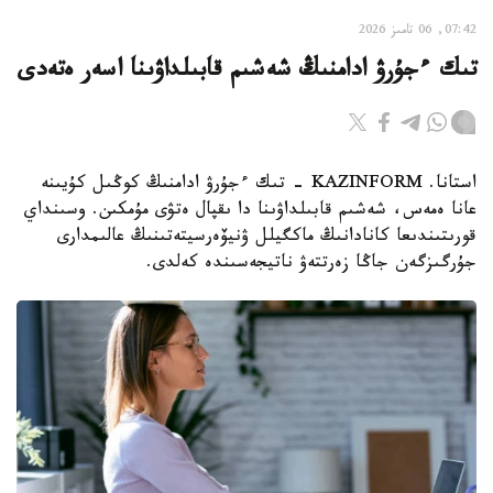
07:42, 06 تامىز 2026
تىك ءجۇرۋ ادامنىڭ شەشىم قابىلداۋىنا اسەر ەتەدى
استانا. KAZINFORM - تىك ءجۇرۋ ادامنىڭ كوڭىل كۇيىنە
عانا ەمەس، شەشىم قابىلداۋىنا دا ىقپال ەتۋى مۇمكىن. وسىنداي
قورىتىندىعا كانادانىڭ ماكگيلل ۋنيۆەرسيتەتىنىڭ عالىمدارى
جۇرگىزگەن جاڭا زەرتتەۋ ناتيجەسىندە كەلدى.