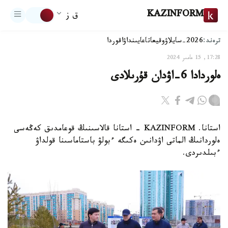
KAZINFORM
ق ز
ترەند:
2026-سايلاۋ
وقيعا
تاعايىنداۋ
اقوردا
17:28, 15 مامىر 2024
ەلوردادا 6-اۋدان قۇرىلادى
استانا. KAZINFORM - استانا قالاسىنىڭ قوعامدىق كەڭەسى
ەلوردانىڭ الماتى اۋدانىن ەكىگە ءبولۋ باستاماسىنا قولداۋ
ءبىلدىردى.