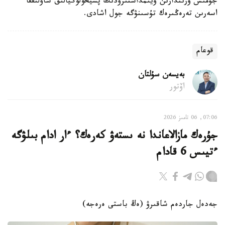
جۇمىس ورىندارىن ۇيىمداستىرۋدىڭ پسيحولوگيالىق ساۋلىققا
اسەرىن تەرەڭىرەك تۇسىنۋگە جول اشادى.
قوعام
بەيسەن سۇلتان
اۆتور
07:06, 06 تامىز 2026
جۇرەك مازالاعاندا نە ىستەۋ كەرەك؟ ءار ادام بىلۋگە
ءتيىس 6 قادام
جەدەل جاردەم شاقىرۋ (ەڭ باستى ەرەجە)