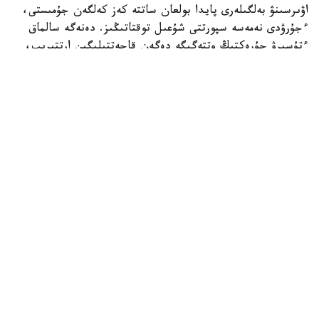
اۋىرسىنۋ بەلگىلەرى پايدا بولعان ساتتە كەز كەلگەن جۇمىستى،
ءجۇرۋدى نەمەسە سپورتتى شۇعىل توقتاتىڭىز. دەنەگە سالماق
ءتۇسىرۋ جۇرەكتىڭ وتتەگىگە دەگەن قاجەتتىلىگىن ارتتىرىپ،
جاعدايدى قيىنداتادى.
ىڭعايلى قالىپتا وتىرۋ
ەدەنگە نەمەسە ديۆانعا جارتىلاي وتىرعان قالىپتا (ارقاڭىزدى
جاستىققا تىرەپ) ورنالاسىڭىز. ەشقاشان تولىقتاي شالقاڭىزدان
جاتپاڭىز، ويتكەنى جاتقان كۇيدە جۇرەككە قان اعىمى
كوبەيىپ، وعان تۇسەتىن سالماق ودان سايىن ارتادى.
تازا اۋا اعىنىن قامتاماسىز ەتۋ
تەرەزەنى كەڭىنەن اشىپ، بولمەدەگى اۋانى تازارتىڭىز. تىنىس
الۋدى جەڭىلدەتۋ ءۇشىن جەيدەنىڭ جوعارعى تۇيمەلەرىن
اعىتىپ، القىمدى قىسىپ تۇرعان گالستۋك نەمەسە مويىنوراعىشتى
شەشىڭىز.
پسيحولوگيالىق تىنىشتىق ساقتاۋ