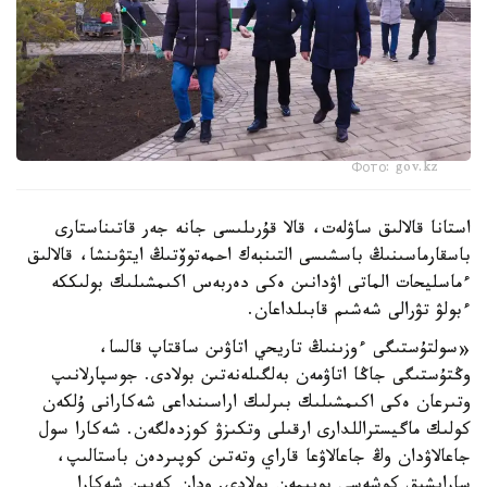
Фото: gov.kz
استانا قالالىق ساۋلەت، قالا قۇرىلىسى جانە جەر قاتىناستارى
باسقارماسىنىڭ باسشىسى التىنبەك احمەتوۆتىڭ ايتۋىنشا، قالالىق
ءماسليحات الماتى اۋدانىن ەكى دەربەس اكىمشىلىك بولىككە
ءبولۋ تۋرالى شەشىم قابىلداعان.
«سولتۇستىگى ءوزىنىڭ تاريحي اتاۋىن ساقتاپ قالسا،
وڭتۇستىگى جاڭا اتاۋمەن بەلگىلەنەتىن بولادى. جوسپارلانىپ
وتىرعان ەكى اكىمشىلىك بىرلىك اراسىنداعى شەكارانى ۇلكەن
كولىك ماگيستراللدارى ارقىلى وتكىزۋ كوزدەلگەن. شەكارا سول
جاعالاۋدان وڭ جاعالاۋعا قاراي وتەتىن كوپىردەن باستالىپ،
سارايشىق كوشەسى بويىمەن بولادى. ودان كەيىن شەكارا