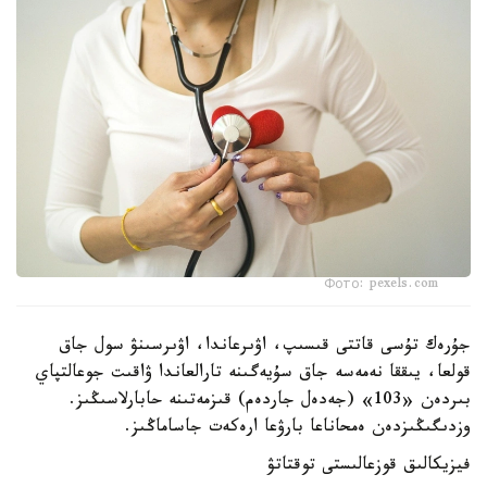
Фото: pexels.com
جۇرەك تۇسى قاتتى قىسىپ، اۋىرعاندا، اۋىرسىنۋ سول جاق
قولعا، يىققا نەمەسە جاق سۇيەگىنە تارالعاندا ۋاقىت جوعالتپاي
بىردەن «103» (جەدەل جاردەم) قىزمەتىنە حابارلاسىڭىز.
وزدىگىڭىزدەن ەمحاناعا بارۋعا ارەكەت جاساماڭىز.
فيزيكالىق قوزعالىستى توقتاتۋ