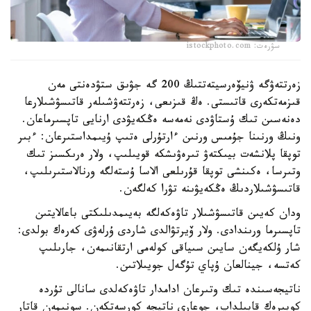
سۋرەت: istockphoto.com
زەرتتەۋگە ۋنيۆەرسيتەتتىڭ 200 گە جۋىق ستۋدەنتى مەن
قىزمەتكەرى قاتىستى. ەڭ قىزىعى، زەرتتەۋشىلەر قاتىسۋشىلارعا
دەنەسىن تىك ۇستاۋدى نەمەسە ەڭكەيۋدى ارنايى تاپسىرماعان.
ونىڭ ورنىنا جۇمىس ورنىن ءارتۇرلى ەتىپ ۇيىمداستىرعان: ءبىر
توپقا پلانشەت بيىكتەۋ تىرەۋىشكە قويىلىپ، ولار ەرىكسىز تىك
وتىرسا، ەكىنشى توپقا قۇرىلعى الاسا ۇستەلگە ورنالاستىرىلىپ،
قاتىسۋشىلاردىڭ ەڭكەيۋىنە تۋرا كەلگەن.
ودان كەيىن قاتىسۋشىلار تاۋەكەلگە بەيىمدىلىكتى باعالايتىن
تاپسىرما ورىندادى. ولار ۆيرتۋالدى شاردى ۇرلەۋى كەرەك بولدى:
شار ۇلكەيگەن سايىن سىياقى كولەمى ارتقانىمەن، جارىلىپ
كەتسە، جينالعان ۇپاي تۇگەل جويىلاتىن.
ناتيجەسىندە تىك وتىرعان ادامدار تاۋەكەلدى سانالى تۇردە
كوبىرەك قابىلداپ، جوعارى ناتيجە كورسەتكەن. سونىمەن قاتار