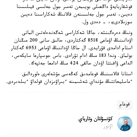
قوشقاربايەۆ داڭعىلى بويىمەن تەمىر جول جەلىسى قيىلىسىنا
دەيىن، تەمىر جول جەلىسىنەن قالانىڭ شەكاراسىنا دەيىن
سوزىلادى»، - دەدى ول.
ونىڭ دەرەگىنشە، جاڭا شەكاراسى شەگەندەلەتىن الماتى
اۋدانىنىڭ اۋماعى 8518 گەكتاردى، حالىق سانى 200 مىڭنان
استام ادامدى قۇرايدى. ال جاڭا اۋداننىڭ اۋماعى 6953 گەكتار
بولماق. وندا 183 مىڭ ادام تۇرادى. باس جوسپارعا سايكەس،
الداعى ۋاقىتتا اۋدان حالقى 424 مىڭ ادامعا جەتپەك.
استانا قالاسىنىڭ قوعامدىق كەڭەسى مۇشەلەرى ەلوردالىق
ءماسليحاتتىڭ مۇنداي شەشىمىنە ءبىراۋىزدان قولداۋ ءبىلدىردى.
قوعام
كۇنسۇلتان وتارباي
اۆتور