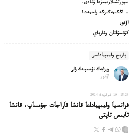
سپورتشىلارىمىزعا ۇنادى.
- اڭگىمەڭىزگە راحمەت!
اۆتور
كۇنسۇلتان وتارباي
پاريج وليمپياداسى
ريزابەك نۇسىپبەك ۇلى
اۆتور
18:29, 16 قىركۇيەك 2024
فرانسيا وليمپياداعا قانشا قاراجات جۇمساپ، قانشا
تابىس تاپتى