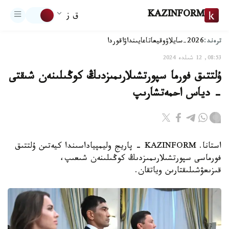
KAZINFORM
ق ز
ترەند:
2026-سايلاۋ
وقيعا
تاعايىنداۋ
اقوردا
08:53, 12 شىلدە 2024
ۇلتتىق فورما سپورتشىلارىمىزدىڭ كوڭىلىنەن شىقتى
- دياس احمەتشارىپ
استانا. KAZINFORM - پاريج وليمپياداسىندا كيەتىن ۇلتتىق
فورماسى سپورتشىلارىمىزدىڭ كوڭىلىنەن شىعىپ،
قىزىعۋشىلىقتارىن وياتقان.