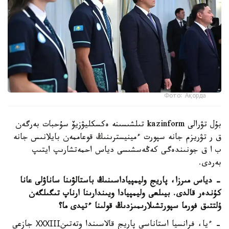
Фото: Ақорда
بۇل تۋرالى kazinform تىلشىسىنە ەكسكليۋزيۆ سۇحبات بەرگەن
ق ر تۋريزم جانە سپورت ءمينيسترىنىڭ قوعاممەن بايلانىس جانە
ب ا ق جونىندەگى كەڭەسشىسى دياس احمەتشارىپ ايتىپ
بەردى.
- دياس مىرزا، پاريج وليمپياداسىنىڭ باستالۋىنا ساناۋلى عانا
كۇندەر قالدى. بيىلعى وليمپيادا ويىندارىنا ارناپ تىگىلگەن
ۇلتتىق فورما سپورتشىلارىمىزدىڭ قولىنا ءتيدى ما؟
- ءيا، فرانسيا استاناسى پاريج قالاسىندا وتەتىنХХХІІІ جازعى