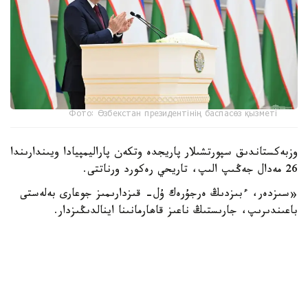
Фото: Өзбекстан президентінің баспасөз қызметі
وزبەكستاندىق سپورتشىلار پاريجدە وتكەن پاراليمپيادا ويىندارىندا
26 مەدال جەڭىپ الىپ، تاريحي رەكورد ورناتتى.
«سىزدەر، ءبىزدىڭ ەرجۇرەك ۇل- قىزدارىمىز جوعارى بەلەستى
باعىندىرىپ، جارىستىڭ ناعىز قاھارمانىنا اينالدىڭىزدار.
وزبەكستان كومانداسى 10 التىن، 9 كۇمىس، 7 قولا مەدال
جەڭىپ الدى. جالپى كوماندالىق ەسەپتە 13-ورىنعا جايعاسسا،
ازيادا 3-ورىن، تۇركى، يسلام جانە ت م د ەلدەرى اراسىندا 1-
ورىنعا شىقتى. سپورتشىلارعا قاجەتتى بارلىق جاعداي جاسالدى.
ناتيجەسىندە بيىل پاراليمپيادا ويىندارىندا 9 سپورت تۇرىنەن