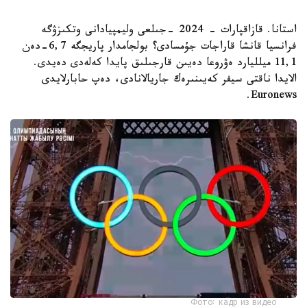
استانا. قازاقپارات - 2024 -جىلعى وليمپيادانى وتكىزۋگە
فرانسيا قانشا قاراجات جۇمسادى؟ بولجامدار پاريجگە 6,7-دەن
11,1 ميلليارد ەۋروعا دەيىن قارجىلىق پايدا كەلەدى دەيدى.
الايدا ناقتى سيفر كەيىنىرەك جاريالانادى، دەپ حابارلايدى
Euronews.
Фото: кадр из видео