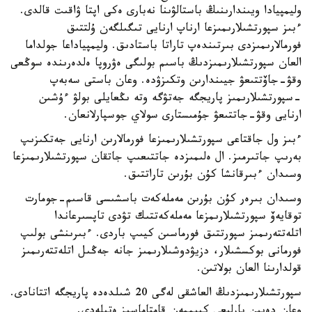
وليمپيادا ويىندارىنىڭ باستالۋىنا نەبارى ەكى اپتا ۋاقىت قالدى.
ءبىز سپورتشىلارىمىزعا ارناپ ارنايى تىگىلگەن ۇلتتىق
فورمالارىمىزدى بىرتىندەپ تاراتا باستادىق. وليمپياداعا جولداما
العان سپورتشىلارىمىزدىڭ باسىم بولىگى ەۋروپا ەلدەرىندە سوڭعى
وقۋ-جاۆتتىعۋ جيىندارىن وتكىزۋدە. وعان باستى سەبەپ
-سپورتشىلارىمىز پاريجگە جەتۋگە وتە ىڭعايلى بولۋ ءۇشىن
ارنايى وقۋ-جاتتىعۋ جۇمىستارى سولاي جوسپارلانعان.
ءبىز ول جاقتاعى سپورتشىلارىمىزعا فورمالارىن ارنايى جەتكىزىپ
بەرىپ جاتىرمىز. ال ەلىمىزدە جاتتىعىپ جاتقان سپورتشىلارىمىزعا
وسىدان ءبىرقانشا كۇن بۇرىن تاراتتىق.
وسىدان بىرەر كۇن بۇرىن مەملەكەت باسشىسى قاسىم-جومارت
توقايەۆ سپورتشىلارىمزعا مەملەكەتتىك تۋدى تاپسىرعاندا
اتلەتتەرىمىز سپورتتىق فورماسىن كيىپ باردى. ءبىرىنشى بولىپ
فورمانى بوكسشىلار، دزيۋدوشىلارىمىز جانە جەڭىل اتلەتتەرىمىز
قولدارىنا العان بولاتىن.
سپورتشىلارىمىزدىڭ العاشقى لەگى 20 شىلدەدە پاريجگە اتتانادى.
وعان دەيىن بارلىعى كيىممەن قامتاماسىز ەتىلەدى.