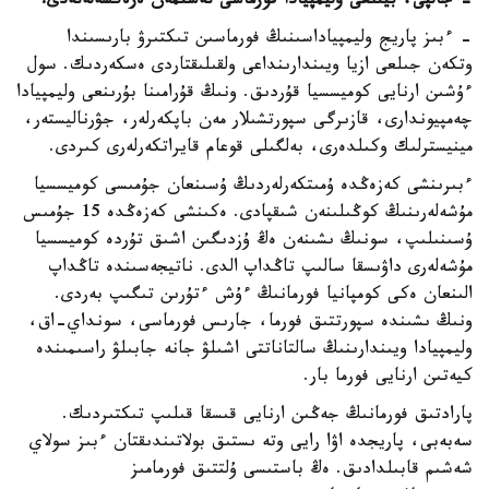
- جالپى، بيىلعى وليمپيادا فورماسى نەسىمەن ەرەكشەلەنەدى؟
- ءبىز پاريج وليمپياداسىنىڭ فورماسىن تىكتىرۋ بارىسىندا
وتكەن جىلعى ازيا ويىندارىنداعى ولقىلىقتاردى ەسكەردىك. سول
ءۇشىن ارنايى كوميسسيا قۇردىق. ونىڭ قۇرامىنا بۇرىنعى وليمپيادا
چەمپيوندارى، قازىرگى سپورتشىلار مەن باپكەرلەر، جۋرناليستەر،
مينيسترلىك وكىلدەرى، بەلگىلى قوعام قايراتكەرلەرى كىردى.
ءبىرىنشى كەزەڭدە ۇمىتكەرلەردىڭ ۇسىنعان جۇمىسى كوميسسيا
مۇشەلەرىنىڭ كوڭىلىنەن شىقپادى. ەكىنشى كەزەڭدە 15 جۇمىس
ۇسىنىلىپ، سونىڭ ىشىنەن ەڭ ۇزدىگىن اشىق تۇردە كوميسسيا
مۇشەلەرى داۋىسقا سالىپ تاڭداپ الدى. ناتيجەسىندە تاڭداپ
الىنعان ەكى كومپانيا فورمانىڭ ءۇش ءتۇرىن تىگىپ بەردى.
ونىڭ ىشىندە سپورتتىق فورما، جارىس فورماسى، سونداي-اق،
وليمپيادا ويىندارىنىڭ سالتاناتتى اشىلۋ جانە جابىلۋ راسىمىندە
كيەتىن ارنايى فورما بار.
پارادتىق فورمانىڭ جەڭىن ارنايى قىسقا قىلىپ تىكتىردىك.
سەبەبى، پاريجدە اۋا رايى وتە ىستىق بولاتىندىقتان ءبىز سولاي
شەشىم قابىلدادىق. ەڭ باستىسى ۇلتتىق فورمامىز