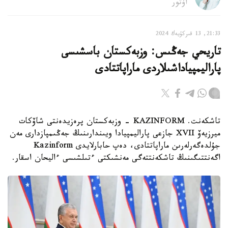
اۆتور
21:33, 13 قىركۇيەك 2024
تاريحي جەڭىس: وزبەكستان باسشىسى
پاراليمپياداشىلاردى ماراپاتتادى
تاشكەنت. KAZINFORM - وزبەكستان پرەزيدەنتى شاۆكات
ميرزيەۆ XVII جازعى پاراليمپيادا ويىندارىنىڭ جەڭىمپازدارى مەن
جۇلدەگەرلەرىن ماراپاتتادى، دەپ حابارلايدى Kazinform
اگەنتتىگىنىڭ تاشكەنتتەگى مەنشىكتى ءتىلشىسى ءاليحان اسقار.