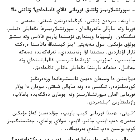
- سپورتشىلارىمىز ۇلتتىق فورمانى قالاي قابىلدادى؟ ۇناتتى ما؟
- ارينە، بىردەن ۇناتتى، كوڭىلدەرىنەن شىقتى. سەبەبى -
فورما وتە ساپالى ماتەريالدان، سپورتشىلارىمىزعا ىڭعايلى ەتىلىپ
تىگىلگەن. وليمپيادا ويىندارى تۇسىندا پاريج قالاسى وتە ىستىق
بولۋى مۇمكىن. سول سەبەپتى ءبىز كيىمنىڭ ماتاسىنا ەرەكشە
نازار اۋداردىق. ىستىقتا اۋا وتەتىندەي، تەرلەگەندە دەنەگە
جابىسىپ، ءجۇرىپ- تۇرعاندا تىرىسىپ قالمايتىىنداي وتە
جەڭىل، دەنەگە بارىنشا ىڭعايلى ماتانى تاڭدادىق.
ديزايىنىن دا وسىعان دەيىن تانىستىرعاندا وزدەرىڭىز
كوردىڭىزدەر. تىگىسى دە وتە ساپالى شىقتى. سودان دا بولار
فورمانى العان سپورتشىلارىمىز وتە جوعارى دەڭگەيدە باعالاپ،
رازىلىقتارىن ءبىلدىردى.
ءتىپتى، «مىنا فورمانى كيىپ بارىپ، جۇلدەسىز كەلۋ مۇمكىن
ەمەس» دەپ ايتىپ جاتىر. لايىم، سولاي بولعاي، جەتىستىگىمىز
كوپ بولسىن دەپ تىلەي بەرەيىك.. .