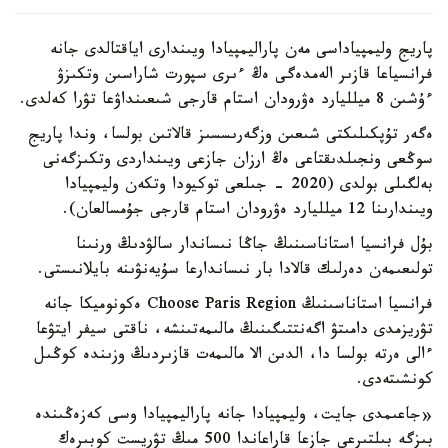
پاريج وليمپياداسى مەن پاراليمپيادا ويىندارى اياقتالدى جانە
فرانسياعا قازىر الەمدەگى ەڭ ءىرى سپورت شاراسىن وتكىزۋ
ءۇشىن 8 ميلليارد ەۋرودان استام قارجى شىعىنداۋعا تۋرا كەلدى.
ەگەر تۇپكىلىكتى شىعىن وزگەرىسسىز قالاتىن بولسا، وندا پاريج
سوڭعى ونجىلدىقتاعى ەڭ ارزان جازعى ويىنداردى وتكىزگەنى
بەلگىلى بولدى (2020 - جىلعى توكيودا وتكەن وليمپيادا
ويىندارىنا 12 ميلليارد ەۋرودان استام قارجى جۇمسالعان).
بۇل فرانسيا استاناسىنىڭ جاڭا نىساندار سالۋدىڭ ورنىنا
تولىعىمەن دەرلىك قالادا بار نىساندارعا سۇيەنۋىنە بايلانىستى.
فرانسيا استاناسىنىڭ Choose Paris Region ەكونوميكا جانە
تۋريزمدى دامىتۋ اگەنتتىگىنىڭ مالىمەتىنشە، ناقتى سيفر ايتۋعا
ءالى ەرتە بولسا دا، الدىن الا مالىمەت قازىردىڭ وزىندە كوڭىل
كونشىتەدى.
«جاعىمدى جايت، وليمپيادا جانە پاراليمپيادا وسى كەزەڭىندە
بىزگە بىلتىرعى جازعا قاراعاندا 500 مىڭ تۋريست كوبىرەك