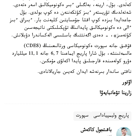
كەلدى. بۇل، ارينە، بەلگىلى ءبىر ەكونوميكالىق اسەر ەتەدى.
شەتەلدىك تۋريستەر ءبىز كۇتكەننەن دە كوپ بولدى. بۇل
جاعدايدا بىزدە كوپ اقشا جۇمسايتىن كليەنت بار. ءبىراق ءبىز
ءالى دە ەكونوميكالىق پايدانىڭ تۇپكىلىكتى ناتيجەسىن
كۇتەمىز»، - دەدى اگەنتتىك باسشىسى الەكساندرا دۋبلانش.
قۇقىق جانە سپورت ەكونوميكاسى ورتالىعىنىڭ (CDES)
مالىمەتىنشە، بۇل شارا پاريج ايماعىنا 6,7 جانە 11,1 ميلليارد
ەۋرو كولەمىندە قارجىلىق پايدا اكەلۋى مۇمكىن.
ناقتى ساندار بىرنەشە ايدان كەيىن جاريالانادى.
اۆتور
زارينا تۋعانبايەۆا
پاريج وليمپياداسى
سپورت
باقىتجول كاكەش