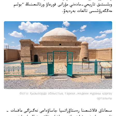
وبلىستىق تاريحي-مادەني مۇرانى قورعاۋ ورتالىعىنىڭ ءبولىم
مەڭگەرۋشىسى تالعات بەرديەۆ.
Фото: Қызылорда облыстық тарихи-мәдени мұраны қорғау
орталығы
سىعاناق قالاشىعىنا رەستاۆراتسيا جاساۋداعى نەگىزگى ماقسات -