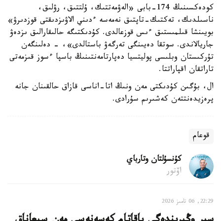
كودەكسىنىڭ 174-بابى «الەۋمەتتىك، ۇلتتىق، رۋلىق،
ناسىلدىك، تەكتىك-تاپتىق نەمەسە ءدىني الاۋىزدىقتى قوزدىرۋ»
بويىنشا قىلمىستىق ءىس قوزعالدى. كۇدىكتىگە حالىقارالىق ىزدەۋ
جاريالاندى. سوتقا دەيىنگى تەرگەۋ باستالدى»، - دەلىنگەن
تۇركىستان وبلىسى پوليتسيا دەپارتامەنتىنىڭ باسپا ءسوز قىزمەتى
تاراتقان اقپاراتتا.
ال، بۇگىن كۇدىكتى مەن ونىڭ اتا-اناسى قازاق حالقىنان جانە
پرەزيدەنتتەن كەشىرىم سۇرادى.
قوعام
كۇنسۇلتان وتارباي
اۆتور
22:29, 06 تامىز 2026
سىر وڭىرىندەگى باقاتام كەسەنەسى مەن سىعاناق