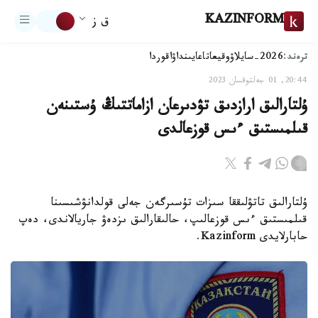
KAZINFORM
ق ز
ترەند:
2026-سايلاۋ
وقيعا
تاعايىنداۋ
اقوردا
20:44, 01 جەلتوقسان 2023
ۇلتارالىق ارازدىق تۋدىرعان ازاماتتىڭ ۇستىنەن
قىلمىستىق ءىس قوزعالدى
ۇلتارالىق تاتۋلىققا سىزات تۇسىرگەن جەلى قولدانۋشىسىنا
قىلمىستىق ءىس قوزعالىپ، حالىقارالىق ىزدەۋ جاريالاندى، دەپ
حابارلايدى Kazinform.