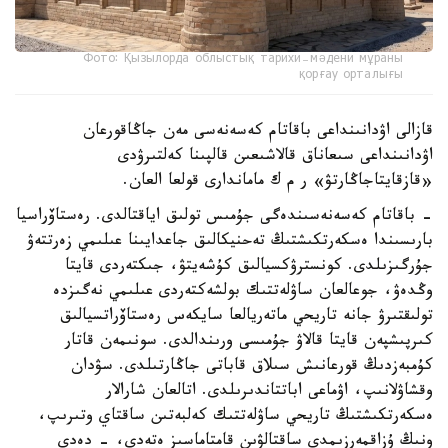
Фото: Қызылорда облыстық тарихи-мәдени мұраны
қорғау орталығы
قازالى اۋدانىنداعى باقاتام كەسەنەسى مەن جاڭاقورعان
اۋدانىنداعى سىعاناق قالاشىعىن قالپىنا كەلتىرۋدى
«قازقايتاجاڭارتۋ» ر م ك ماماندارى قولعا العان.
- باقاتام كەسەنەسىندەگى جۇمىس تولىق اياقتالدى. رەستاۆراسيا
بارىسىندا ەسكەرتكىشتىڭ تەحنيكالىق جاعدايىنا عىلىمي زەرتتەۋ
جۇرگىزىلدى. كونسترۋكسيالىق كۇشەيتۋ، جىكتەردى قايتا
وڭدەۋ، جوعالعان ساۋلەتتىك بولشەكتەردى عىلىمي نەگىزدە
تولىقتىرۋ جانە تاريحي ماتەريالعا سايكەس رەستاۆراتسيالىق
كىرپىشپەن قايتا قالاۋ جۇمىسى ورىندالدى. سونىمەن قاتار
كۇمبەزدىڭ قورعانىش سىلاق قاباتى جاڭارتىلدى. سۋدان
وقشاۋلانىپ، اۋماعى اباتتاندىرىلدى. اتالعان شارالار
ەسكەرتكىشتىڭ تاريحي ساۋلەتتىك كەلبەتىن ساقتاي وتىرىپ،
ونىڭ ۇزاقمەرزىمدى ساقتالۋىن قامتاماسىز ەتەدى، - دەدى