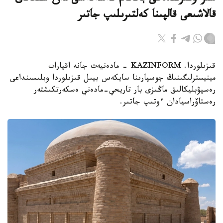
قالاشىعى قالپىنا كەلتىرىلىپ جاتىر
قىزىلوردا. KAZINFORM - مادەنيەت جانە اقپارات
مينيسترلىگىنىڭ جوسپارىنا سايكەس بيىل قىزىلوردا وبلىسىنداعى
رەسپۋبليكالىق ماڭىزى بار تاريحي-مادەني ەسكەرتكىشتەر
رەستاۆراسيادان ءوتىپ جاتىر.