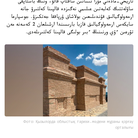
تاريحي-مادەني مۇرا نىسانىن ساقتاپ قالۋ، ونىڭ باستاپقى
ساۋلەتتىك كەلبەتىن عىلىمي نەگىزدە قالپىنا كەلتىرۋ جانە
ارحەولوگيالىق قۇندىلىعىن بولاشاق ۇرپاققا جەتكىزۋ. جوسپارعا
سايكەس ارحەولوگيالىق قازبا بارىسىندا ارشىلعان 2 كەسەنە مەن
تۇرعىن ءۇي ورنىنىڭ ءبىر بولىگى قالپىنا كەلتىرىلەدى.
Фото: Қызылорда облыстық тарихи-мәдени мұраны қорғау
орталығы