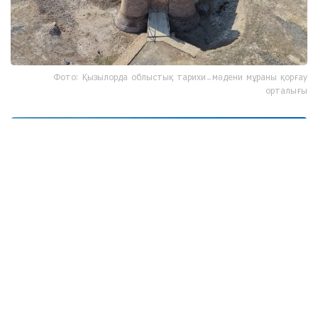
Фото: Қызылорда облыстық тарихи-мәдени мұраны қорғау
орталығы
Фото: Қызылорда облыстық тарихи-мәдени мұраны қорғау
орталығы