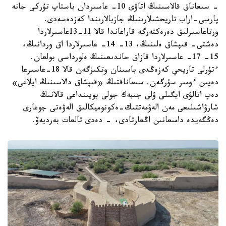
- سىعاناق قالاسىنىڭ اتاۋى 10- عاسىردان باستاپ تۇركى جانە
پارسى-اراب تاريحشىلارىنىڭ جازبالارىندا كەزدەسەدى.
ورتاعاسىرلىق دەرەكتەرگە قاراعاندا قالا 11-13عاسىرلاردا
دەشتى- قىپشاق ەلىنىڭ، 13- 14- عاسىرلاردا اق وردانىڭ،
15- 17- عاسىرلاردا قازاق حاندىعىنىڭ ەلورداسى بولعان.
ءتۇرلى تاريحي كەزەڭدى باسىنان وتكىزگەن قالا 18-عاسىرعا
دەيىن ءومىر سۇرگەن. سىعاناقتىڭ «قىپشاق دالاسىنىڭ ايلاعى»
دەپ اتالۋى ايگىلى ۇلى جىبەك جولى بويىنداعى قالانىڭ
شارۋاشىلىعى مەن الەۋمەتتىك-ەكونوميكالىق الەۋەتى جوعارى
دەڭگەيدە دامىعانىن اڭعارتادى، - دەدى تالعات بەرديەۆ.