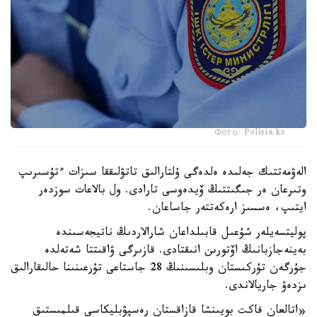
Фото: Polisia.kz
الەۋمەتتىك جەلىدە ەلدەگى ۇلتارالىق تاتۋلىققا سىزات ءتۇسىرىپ
وتىرعان ەر جىگىتتىڭ ۆيدەوسى تارادى. ول بالاعات سوزدەر
ايتىپ، ەسسىز ارەكەتتەر جاساعان.
پوليتسەيلەر شۇعىل قابىلداعان شارالاردىڭ ناتيجەسىندە
بەينەجازبانىڭ اۆتورىن انىقتادى. قازىرگى ۋاقىتتا شەتەلدە
جۇرگەن تۇركىستان وبلىسىنىڭ 28 جاستاعى تۇرعىنىنا حالىقارالىق
ىزدەۋ جاريالاندى.
«اتالعان فاكت بويىنشا قازاقستان رەسپۋبليكاسى قىلمىستىق