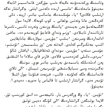
وتانىنىڭ وركەندەۋىنە ەڭبەك ەتىپ جۇرگەن قانداسىمىز اتابەك
سەيىتوۆ ماسەلەنىڭ ءمانىسى ارىدە ەكەنىن ايتتى. «گرانتتار نەگە
ارتىلىپ قالادى؟ ءيا، مۇمكىندىك جاسالىپ جاتىر. ارينە، ەكى
كەزەڭنەن عانا وتەتىن بولعانى - كوپ كومەك. الايدا سول
اڭگىمەلەسۋ مەن بەيىندى ءپاننىڭ وزىنەن وتەردە تانىس-تامىرعا
تارتاتىندار تابىلادى. ءوزىم ونداي قاعاجۋ كورمەسەم دە، جاقىن
ادامداردىڭ ومىرىنەن ءبىلىپ ءجۇرمىن. سولاردىڭ جانايقايىن
اشىپ جەتكىزگىم كەلدى. البەتتە مەن ءوز بىلىمىممەن ءتۇستىم،
جۇمىس ىستەپ ءجۇرمىن. سونداي شەتقاقپايلار، اياقتان شالۋ
ءبىردى-ەكىلى كەزدەسىپ قالادى. قازىر قاي سالادا دا اشىقتىق
پەن ادىلدىككە باسىمدىق بەرىلىپ جاتىر عوي. سونىڭ
نەگىزىندە وسى سىبايلاستىقتى تۇبىرىمەن تىيساق، ءالى تالاي
قانداستىڭ ەلگە كەلۋىنە، قالىپ، قىزمەت قىلۋىنا جول اشىلا
تۇسەر ەدى، گرانتتار ارتىلىپ تا قالماس پا ەدى»، دەيدى ا.
سەيىتوۆ.
ءتۇيىن. ءيا، وڭ وزگەرىس بار. ناتيجەسى دە انىق كورىنىپ تۇر.
الايدا بولىنگەن گرانتتاردىڭ ءالى كۇنگە دەيىن تولىق