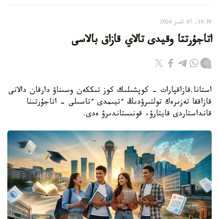
10:39, 07 تامىز 2026
اتاجۇرتتا وقيدى تالاي قازاق بالاسى
استانا.قازاقپارات - كوپشىلىك كوز تىككەن وسىناۋ دارقان دالانى
قازاققا تەزىرەك تولتىرۋدىڭ ءتيىمدى ءتاسىلى - اتاجۇرتىنا
قانداستاردى قايتارۋ، قونىستاندىرۋ ەدى.