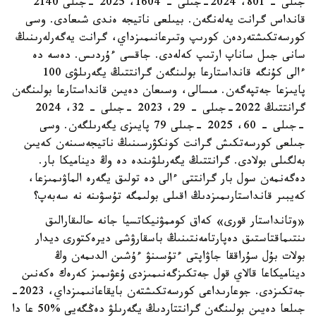
جىلى – 801، 2024-جىلى – 1604، 2025 -جىلى 2140
قانداس گرانت يەلەنگەن. بيىلعى ناتيجە ەندى شىعادى. وسى
كورسەتكىشتەردەن كورىپ وتىرعانىمىزداي، گرانت يەگەرلەرىنىڭ
سانى جىل ساناپ ارتىپ كەلەدى. جاقسى ءۇردىس. دەسە دە
ءالى كۇنگە قانداستارعا بولىنگەن گرانتتىڭ يگەرىلۋى 100
پايىزعا جەتپەگەن. مىسالى، وسىعان دەيىن قانداستارعا بولىنگەن
گرانتتىڭ 2022-جىلى – 29، 2023 -جىلى – 32، 2024
-جىلى – 60، 2025 -جىلى 79 پايىزى يگەرىلگەن. وسى
جىلعى كورسەتكىش گرانت كونكۋرسىنىڭ ناتيجەسىنەن كەيىن
بەلگىلى بولادى. گرانتتىڭ يگەرىلۋىندە دە وڭ ديناميكا بار.
دەگەنمەن سول بار گرانتتى ءالى دە تولىق يگەرە الماۋىمىزعا،
كەيبىر قانداستارىمىزدىڭ اقىلى بولىمگە تۇسۋىنە نە سەبەپ؟
«وتانداستار قورى» كەاق كوممۋنيكاتسيا جانە حالىقارالىق
ىنتىماقتاستىق دەپارتامەنتىنىڭ باسقارۋشى ديرەكتورى ديدار
بولات بۇل سۇراققا جاۋاپتى ءتۇسىنۋ ءۇشىن الدىمەن وڭ
ديناميكاعا قالاي قول جەتكىزگەنىمىزدى ۇعۋىمىز كەرەك ەكەنىن
جەتكىزدى. جوعارىداعى كورسەتكىشتەن بايقاعانىمىزداي، 2023-
جىلعا دەيىن بولىنگەن گرانتتاردىڭ يگەرىلۋ دەڭگەيى %50 عا دا