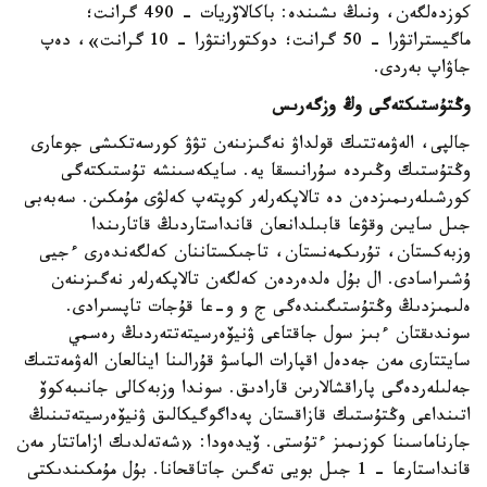
كوزدەلگەن، ونىڭ ىشىندە: باكالاۆريات - 490 گرانت؛
ماگيستراتۋرا - 50 گرانت؛ دوكتورانتۋرا - 10 گرانت»، دەپ
جاۋاپ بەردى.
وڭتۇستىكتەگى وڭ وزگەرىس
جالپى، الەۋمەتتىك قولداۋ نەگىزىنەن تۋۋ كورسەتكىشى جوعارى
وڭتۇستىك وڭىردە سۇرانىسقا يە. سايكەسىنشە تۇستىكتەگى
كورشىلەرىمىزدەن دە تالاپكەرلەر كوپتەپ كەلۋى مۇمكىن. سەبەبى
جىل سايىن وقۋعا قابىلدانعان قانداستاردىڭ قاتارىندا
وزبەكستان، تۇرىكمەنستان، تاجىكستاننان كەلگەندەرى ءجيى
ۇشىراسادى. ال بۇل ەلدەردەن كەلگەن تالاپكەرلەر نەگىزىنەن
ەلىمىزدىڭ وڭتۇستىگىندەگى ج و و-عا قۇجات تاپسىرادى.
سوندىقتان ءبىز سول جاقتاعى ۋنيۆەرسيتەتتەردىڭ رەسمي
سايتتارى مەن جەدەل اقپارات الماسۋ قۇرالىنا اينالعان الەۋمەتتىك
جەلىلەردەگى پاراقشالارىن قارادىق. سوندا وزبەكالى جانىبەكوۆ
اتىنداعى وڭتۇستىك قازاقستان پەداگوگيكالىق ۋنيۆەرسيتەتىنىڭ
جارناماسىنا كوزىمىز ءتۇستى. ۆيدەودا: «شەتەلدىك ازاماتتار مەن
قانداستارعا - 1 جىل بويى تەگىن جاتاقحانا. بۇل مۇمكىندىكتى