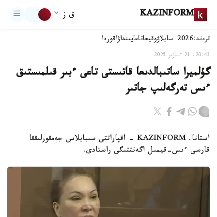
KAZINFORM
ق ز
ترەند:
2026-سايلاۋ
وقيعا
تاعايىنداۋ
اقوردا
20:43, 21 ءساۋىر 2025
گۇلميرا ساتىبالدىعا قاتىستى تاعى ءبىر قىلمىستىق
ءىس تەرگەلىپ جاتىر
استانا. KAZINFORM - اقپاراتتى سىبايلاس جەمقورلىققا
قارسى ءىس-قيمىل اگەنتتىگى راستادى.