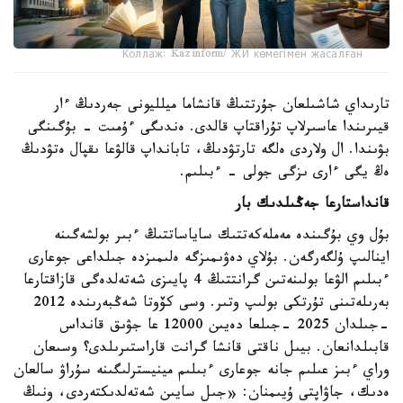
Коллаж: Kazinform/ ЖИ көмегімен жасалған
تارىداي شاشىلعان جۇرتتىڭ قانشاما ميلليونى جەردىڭ ءار
قيىرىندا عاسىرلاپ تۇراقتاپ قالدى. ەندىگى ءۇمىت - بۇگىنگى
بۋىندا. ال ولاردى ەلگە تارتۋدىڭ، تابانداپ قالۋعا ىقپال ەتۋدىڭ
ەڭ يگى ءارى ىزگى جولى - ءبىلىم.
قانداستارعا جەڭىلدىك بار
بۇل وي بۇگىندە مەملەكەتتىك ساياساتتىڭ ءبىر بولشەگىنە
اينالىپ ۇلگەرگەن. بۇلاي دەۋىمىزگە ەلىمىزدە جىلداعى جوعارى
ءبىلىم الۋعا بولىنەتىن گرانتتىڭ 4 پايىزى شەتەلدەگى قازاقتارعا
بەرىلەتىنى تۇرتكى بولىپ وتىر. وسى كۆوتا شەڭبەرىندە 2012
-جىلدان 2025 -جىلعا دەيىن 12000 عا جۋىق قانداس
قابىلدانعان. بيىل ناقتى قانشا گرانت قاراستىرىلدى؟ وسىعان
وراي ءبىز عىلىم جانە جوعارى ءبىلىم مينيسترلىگىنە سۇراۋ سالعان
ەدىك، جاۋاپتى ۇيىمنان: «جىل سايىن شەتەلدىكتەردى، ونىڭ