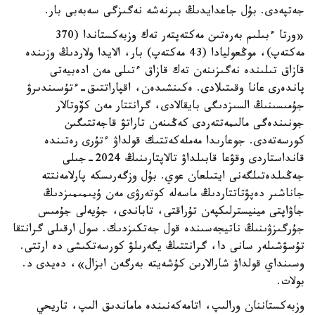
جەتپەدى. بۇل جاعدايدىڭ بىرنەشە نەگىزگى سەبەبى بار.
«ورتا ءبىلىم بەرەتىن مەكتەپتەر تەك وزبەكستاندا (370
مەكتەپ)، موڭعوليادا (43 مەكتەپ) بار، الايدا ولاردىڭ وزىندە
قازاق تىلىندە نەگىزىنەن تەك قازاق ءتىلى مەن ادەبيەتى
پاندەرى عانا وقىتىلادى. ەكىنشىدەن، اقپاراتتىق-ءتۇسىندىرۋ
جۇمىسىنىڭ السىزدىگى بايقالادى، گرانتتار مەن كۆوتالار
جونىندەگى مالىمەتتەردى كەڭىنەن تاراتۋ قاجەتتىگىن
كورسەتەدى. جوعارىدا مەملەكەتتىك قولداۋ ءتۇرى رەتىندە
قانداستاردى وقۋعا قابىلداۋ تالاپتارىنىڭ 2024-جىلى
جەڭىلدەتىلگەنى ايتىلعان عوي. بۇل وزگەرىسكە پارلامەنتتە
جاناشىر دەپۋتاتتاردىڭ ماسەلە كوتەرۋى مەن ۇيىمىمىزدىڭ
جاۋاپتى مينيسترلىكپەن تۇراقتى، تاباندى، جۇيەلى جۇمىس
جۇرگىزۋىنىڭ ناتيجەسىندە قول جەتكىزدىك. سول ارقىلى گرانتقا
تۇسۋشىلەر سانى دا، گرانتتىڭ يگەرىلۋ كورسەتكىشى دە ارتتى.
وسىنداي قولداۋ شارالارىن كۇشەيتە بەرگەن ابزال»، دەيدى د.
بولات.
وزبەكستاننان ورالىپ، اتامەكەنىندە ماماندىق الىپ، تاريحي