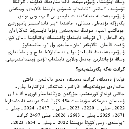
ونىڭ ايتۋىنشا، ۋنيۆەرسيتەت قانداستاردىڭ كەلۋىنە، گرانتقا
تۇسۋىنە، ءساتتى ءتامامداپ شىعۋىن بارىنشا قالايدى. ويتكەنى
ۋنيۆەرسيتەت تە مەملەكەتتىك تاپسىرىس الىپ، ونى تولىق
يگەرۋگە مۇددەلى. مىسالى، جاقىندا ءبىر قانداسىمىز پاسپورتىن
جوعالتىپ الىپ، سونىڭ سەبەبىنەن وقۋعا تاپسىرۋعا شەكارادان
وتە الماعان. ال قۇجات قابىلداۋ ۋاقىتىنىڭ اياقتالۋىنا 1-اق كۇن
ۋاقىت قالعان. تالاپكەر ءمان-جايدى ول ءو. جانىبەكوۆ
ۋنيۆەرسيتەتىنىڭ قابىلداۋ بولىمىنە حابارلاعاندا ج و و ماماندارى
ونىڭ قۇجاتتارىن جەدەل ونلاين قابىلداپ الۋدى ۇيىمداستىرىپتى.
گرانت نەگە يگەرىلمەيدى؟
قولداۋ دەدىك، گرانت دەدىك، ەندى دالەلمەن، ناقتى
سانداردى سويلەتەيىك. قاراڭىز، شەتتەگى قازاقتارعا جان-
جاقتى قولداۋ كورسەتىپ جۇرگەن «وتانداستار قورى» ك ە ا ق
ۇسىنعان دەرەككە سۇيەنسەك،%4 كۆوتا شەڭبەرىندە قانداستارعا
2022-جىلى – 2220، 2023-جىلى – 2437، 2024-جىلى –
2671، 2025-جىلى – 2683، 2026-جىلى 2497 گرانت
ءبولىندى. وسى كۆوتا بويىنشا 2022 -جىلى – 654، 2023-