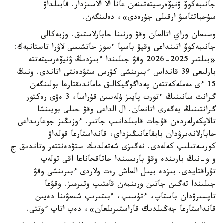
جانىبەكوۆ ۋنيۆەرسيتەتىنەن عانا الا الاسىزدار. قابىلداۋ
سۇحباتتاسۋ ارقىلى جۇرەدى»، دەلىنگەن.
وسىعان وراي اتالعان وقۋ ورنىنا حابارلاستىق. وزبەكالى
جانىبەكوۆ اتىنداعى وقپۋ باسپا ءسوز حاتشىسى لاۋرا تاستانبەك:
«بىلتىر 2025-2026 وقۋ جىلىندا ءبىزدىڭ ۋنيۆەرسيتەتتە
بارلىعى 39 قانداس ءبىرىنشى كۋرس ستۋدەنتى اتاندى. ونىڭ
15 ءى مەملەكەتتەن پەداگوگيكالىق ماماندىقتارعا بولىنگەن
گرانت سانىنىڭ ءتورت پايىز ۇلەسىن قۇراسا، 3 ەۋى رەكتور
گرانتىنىڭ يەگەرى اتانعان. ال الداعى وقۋ جىلى بويىنشا
تالاپكەرلەردەن قۇجات قابىلدانىپ جاتىر. ءوزىڭىز جوعارىداعى
حابارلاندىرۋدان بايقاعانىڭىزداي، قانداستارعا قولداۋ
كورسەتىلىپ كەلەدى. نەگىزى شەتەلدىك ستۋدەنتتەر وتاندىق ج
و و-نىڭ بارىندە وقۋ بارىسىندا جاتاقحاناعا اقى تولەپ
تۇراقتايدى. بىزدە بيىل العاش رەت ولاردى ءبىرىنشى وقۋ
جىلىندا تەگىن جاتىن ورىنمەن قامتىپ وتىرمىز. وقۋعا
تاپسىرۋدان باستاپ، ءتۇسىپ، ءبىتىرىپ شىعۋىنا دەيىن
قانداستارعا جەڭىلدىك قاراستىرىلعان»، دەپ اتاپ ءوتتى.