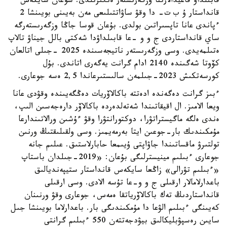
قابىلداۋ قاعيدالارىنا وزگەرىستەر ەنگىزىلدى. سوعان سايكەس
قانداستار ۇ ب ت- دا وقۋ ساۋاتتىلىعى مەن بەيىنى بويىنشا 2
ءپاندى عانا تاپسىراتىن بولدى. بۇعان قوسا جاڭا وزگەرىستەرگە
ساي قانداستاردى ج و و -عا قابىلداۋدا شەكتى بالل جيناۋ تالاپ
ەتىلمەيدى. وسى وزگەرىستەر ناتيجەسىندە 2025 -جىلى اتالعان
كۆوتا شەگىندە 2140 ادام گرانت يەگەرى اتاندى. بۇل
كورسەتكىش 2023-جىلمەن سالىستىرعاندا 2,5 ەسە جوعارى.
ءبىز گرانت دەگەندە ادەتتە باكالاۆريات دەڭگەيىندە وقۋدى عانا
ويعا الامىز. ال اقيقاتىندا شەتەلدەردە باكالاۆر دارەجەسىن الىپ،
ەندى ەلگە ماگيستراتۋرا، دوكتورانتۋرا وقۋ ءۇشىن ورالاتىندارعا
مۇمكىندىك بار-جوعىن ايتا بەرمەيمىز. وسى ولقىلىقتىڭ ورنىن
تولتىرۋ ماقساتىندا جاۋاپتى ۇيىمعا حابارلاستىق. عىلىم جانە
جوعارى ءبىلىم مينيسترلىگى بۇعان: «2019-جىلدان باستاپ
«ءبىلىم تۋرالى» زاڭعا سايكەس قانداستار ستيپەنديالىق
باعدارلامالار ارقىلى ج و و-عا تۇسە الادى. وسى ارقىلى
قانداستاردىڭ تەك باكالاۆرياتقا ەمەس، جوعارى وقۋ ورنىنان
كەيىنگى ءبىلىم الۋعا دا مۇمكىندىگى بار. باعدارلاما بويىنشا جىل
سايىن رەسپۋبليكالىق بيۋدجەتتەن 550 ءبىلىم گرانتى