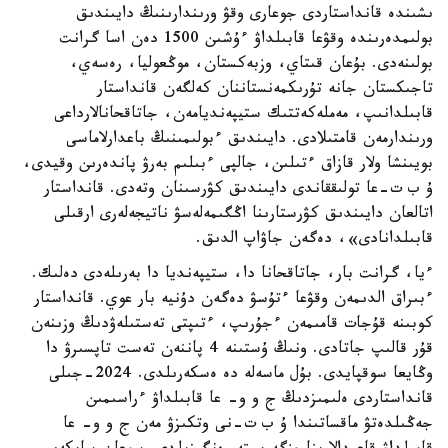
ىشىندە قانداستاردى جوعارى وقۋ ورىندارىنىڭ دايىندىق
بولىمدەرىندە وقۋعا قابىلداۋ ءۇشىن 1500 دەن اسا گرانت
بولىنەدى. بۇعان قىتاي، وزبەكستان، موڭعوليا، رەسەي،
تاجىكستان جانە تۇرىكمەنستاننان كەلگەن قانداستار
قابىلدانىپ، مەملەكەتتىك ستيپەنديامەن، جاتاقحانالارداعى
ورىندارمەن قامتىلادى. دايىندىق ءبولىمىنىڭ باعدارلاماسى
بويىنشا ولار قازاق ءتىلىن، جالپى ءبىلىم بەرۋ پاندەرىن وقيدى،
ۇ ب ت-عا تولىققاندى دايىندىق كۋرسىنان وتەدى. قانداستار
اتالعان دايىندىق كۋرستارىنا اڭگىمەلەسۋ ناتيجەلەرى ارقىلى
قابىلدانادى»، دەگەن جاۋاپ الدىق.
ءيا، گرانت بار، جاتاقحانا دا، ستيپەنديا دا بەرىلەدى دەلىك.
ءبىراق الدىمەن وقۋعا ءتۇسۋ دەگەن دۇنيە بار عوي. قانداستار
كوبىنە قۇجات قامىمەن ءجۇرىپ، ءتىپتى تەستىلەۋدىڭ وزىنەن
قۇر قالىپ جاتادى. ونىڭ ۇستىنە 4 پاننەن تەست تاپسىرۋ دا
وڭايعا سوقپايدى. بۇل ماسەلە دە ەسكەرىلدى. 2024-جىلى
قانداستاردى ەلىمىزدىڭ ج و و- عا قابىلداۋ ءراسىمىن
جەڭىلدەتۋ ماقساتىندا ۇ ب ت-نى وتكىزۋ مەن ج و و- عا