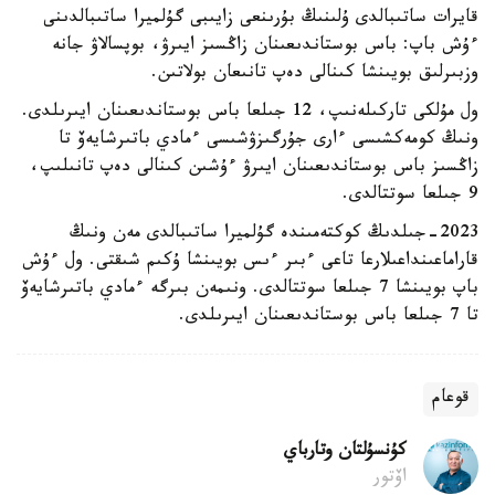
قايرات ساتىبالدى ۇلىنىڭ بۇرىنعى زايىبى گۇلميرا ساتىبالدىنى
ءۇش باپ: باس بوستاندىعىنان زاڭسىز ايىرۋ، بوپسالاۋ جانە
وزبىرلىق بويىنشا كىنالى دەپ تانىعان بولاتىن.
ول مۇلكى تاركىلەنىپ، 12 جىلعا باس بوستاندىعىنان ايىرىلدى.
ونىڭ كومەكشىسى ءارى جۇرگىزۋشىسى ءمادي باتىرشايەۆ تا
زاڭسىز باس بوستاندىعىنان ايىرۋ ءۇشىن كىنالى دەپ تانىلىپ،
9 جىلعا سوتتالدى.
2023-جىلدىڭ كوكتەمىندە گۇلميرا ساتىبالدى مەن ونىڭ
قاراماعىنداعىلارعا تاعى ءبىر ءىس بويىنشا ۇكىم شىقتى. ول ءۇش
باپ بويىنشا 7 جىلعا سوتتالدى. ونىمەن بىرگە ءمادي باتىرشايەۆ
تا 7 جىلعا باس بوستاندىعىنان ايىرىلدى.
قوعام
كۇنسۇلتان وتارباي
اۆتور