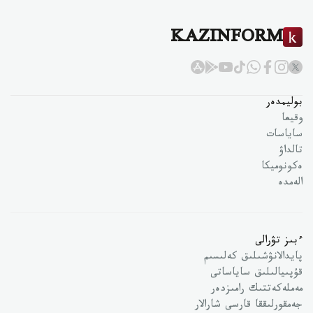
KAZINFORM
بوليمدەر
وقيعا
ساياسات
تالداۋ
ەكونوميكا
الەمدە
ءبىز تۋرالى
پايدالانۋشىلىق كەلىسىم
قۇپىيالىلىق ساياساتى
مەملەكەتتىك رامىزدەر
جەمقورلىققا قارسى شارالار