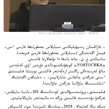
Фото: видеодан алынған скрин / Khabar
- قازاقستان رەسپۋبليكاسى سىبايلاس جەمقورلىققا قارسى ءىس-
قيمىل اگەنتتىگى (سىبايلاس جەمقورلىققا قارسى قىزمەت)
ساتىبالدى ع. ق. جانە باسقا دا تۇلعالارعا قاتىستى
«VOSTOCHKA» كوپفۋنكتسيونالدى تۇرعىن ءۇي كەشەنىن
سالۋ كەزىندەگى زاڭسىز ارەكەتتەر فاكتىسى بويىنشا قىلمىستىق
ءىستى تەرگەپ جاتقانىن حابارلايمىز، - دەلىنگەن اگەنتتىك
ءتىلشىسىنىڭ ساۋالىنا بەرگەن جاۋابىندا.
قىلمىستىق-پروتسەسسۋالدىق كودەكستىڭ 201-بابىنا سايكەس،
تەرگەۋ مۇددەسىنە قاتىستى وزگە دە مالىمەتتەر جاريالانبايدى.
ەسكە سالا كەتسەك، 2024-جىلدىڭ تامىزىندا سوت كاسىپكەر