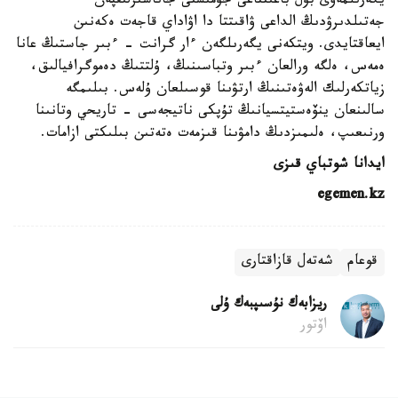
يگەرىلمەۋى بۇل باعىتتاعى جۇمىستى جاناشىرلىقپەن
جەتىلدىرۋدىڭ الداعى ۋاقىتتا دا اۋاداي قاجەت ەكەنىن
ايعاقتايدى. ويتكەنى يگەرىلگەن ءار گرانت - ءبىر جاستىڭ عانا
ەمەس، ەلگە ورالعان ءبىر وتباسىنىڭ، ۇلتتىڭ دەموگرافيالىق،
زياتكەرلىك الەۋەتىنىڭ ارتۋىنا قوسىلعان ۇلەس. بىلىمگە
سالىنعان ينۆەستيتسيانىڭ تۇپكى ناتيجەسى - تاريحي وتانىنا
ورنىعىپ، ەلىمىزدىڭ دامۋىنا قىزمەت ەتەتىن بىلىكتى ازامات.
ايدانا شوتباي قىزى
egemen.kz
قوعام
شەتەل قازاقتارى
ريزابەك نۇسىپبەك ۇلى
اۆتور