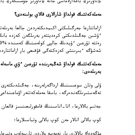
«ناۋرىز» باعدارلاماسى جانە «ناۋرىز جۇمىسكەر» باع
مەملەكەتتىك قولداۋ شارالارى قالاي بولىنەدى؟
ازاماتتارعا جەرگىلىكتى اكىمدىكتەردەن جالعا بەرىلە
ءۇشىن جەڭىلدىكتى كرەديتتەر بەرىلگەن كەزدە بانك ا
شەشۋگە ءبىرىنشى كەزەكتەگى قۇقىعى بار ازاماتتاردىڭ
مەملەكەتتىك قولداۋ شەڭبەرىندە تۇرعىن ءۇي ماسەل
بەرىلەدى:
ۇلى وتان سوعىسىنىڭ ارداگەرلەرىنە، جەڭىلدىكتەرى ب
تەڭەستىرىلگەندەرگە، باسقا مەملەكەتتەر اۋماعىنداعى
جەتىم بالالارعا، اتا-اناسىنىڭ قامقورلىعىنسىز قالعان با
كوپ بالالى انالار مەن كوپ بالالى وتباسىلارعا؛
مۇگەدەك بالالارى بار نەمەسە ولاردى تاربيەلەپ وتىرعان