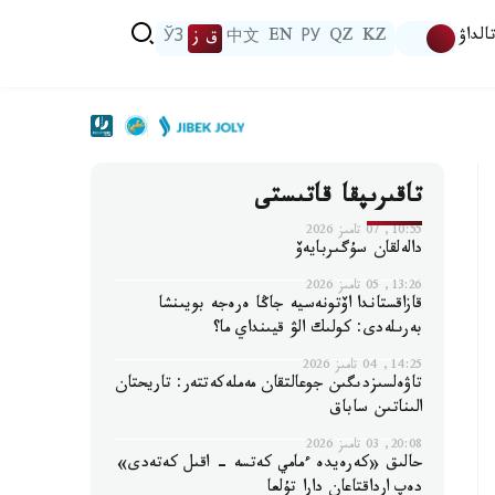
الداۋ
KZ
QZ
РУ
EN
中文
ق ز
ЎЗ
تاقىرىپقا قاتىستى
10:55, 07 تامىز 2026
دالەلقان سۇگىربايەۆ
13:26, 05 تامىز 2026
قازاقستاندا اۆتونەسيە جاڭا ەرەجە بويىنشا
بەرىلەدى: كولىك الۋ قيىنداي ما؟
14:25, 04 تامىز 2026
تاۋەلسىزدىگىن جوعالتقان مەملەكەتتەر: تاريحتان
الىناتىن ساباق
20:08, 03 تامىز 2026
حالىق «كەرەيدە ءمامي كەتسە - اقىل كەتەدى»
دەپ ارداقتاعان دارا تۇلعا