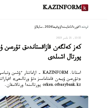
KAZINFORM
ترەند:
اقوردا
تاعايىنداۋ
وقيعا
2026-سايلاۋ
13:52, 21 مامىر 2025
كەز كەلگەن قازاقستاندىق تۇرعىن ۇيگ
پورتال اشىلدى
استانا. KAZINFORM - ازاماتتا
«تۇرعىن ۇيمەن قامتاماسىز ەتۋ ورتالىعى» اقپارا
orken.otbasybank.kz پورتالىندا ورنالاسقان.