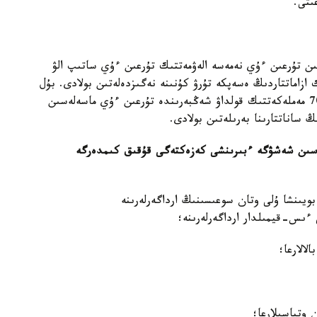
ىتى.
تىن تۇرعىن ءۇي نەمەسە الەۋمەتتىك تۇرعىن ءۇي ساتىپ الۋ
زاماتتاردىڭ ەسەپكە تۇرۋ كۇنىنە نەگىزدەلەتىن بولادى. بۇل
رەتتە تۇرعىن ءۇيدىڭ جالپى كولەمىنىڭ كەمىندە %70 مەملەكەتتىك قولداۋ شەڭبەرىندە تۇرعىن ءۇي ماسەلەسىن
 ساناتتارىنا بەرىلەتىن بولادى.
ەسىن شەشۋگە ءبىرىنشى كەزەكتەگى قۇقىق كىمدەرگە
ويىنشا ۇلى وتان سوعىسىنىڭ ارداگەرلەرىنە
 ءىس-قيمىلدار ارداگەرلەرىنە؛
لالارعا؛
 وتباسىلارعا؛