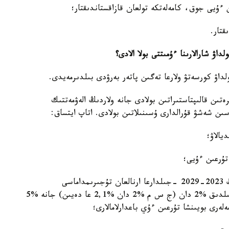
ۇيى جوق، كامەلەتكە تولعان قازاقستاندىقتار؛
قتار.
اۋ شارالارىنا ءۇمىتتى بولا الادى؟
داۋ كورسەتۋ ولارعا تەگىن پاتەر بەرۋدى بىلدىرمەيدى.
ەتىن قالىپتاستىراتىن بولادى جانە ولاردىڭ الەۋمەتتىك
سىن شەشۋ قۇرالدارى ۇسىنىلاتىن بولادى. اتاپ ايتساق:
يالاۋ؛
تۇرعىن ءۇيى؛
تۇرعىن ءۇي-كوممۋنالدىق ينفراقۇرىلىمدى دامىتۋدىڭ 2023-2029 -جىلدارعا ارنالعان تۇجىرىمداماسى
شەڭبەرىندە ەڭ تومەنگى باستاپقى جارنامەن جانە جىلدىق %2 دان (ج س م %2 دان %2,1 عا دەيىن) جانە %5