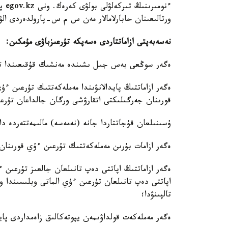
ورتالىعىنان حابارلامالار مەن س م س-پارولدەردى ال
نە
سەبەپتى ازاماتتاردى ەسەپكە تۇرعىزباۋى مۇمكىن:
ەگەر سوڭعى بەس جىل ىشىندە مەنشىك قۇقىعىندا تۇر
ەگەر ازاماتتىڭ پايدالانۋىندا مەملەكەتتىك تۇرعىن 
قورىنان جەرگىلىكتى اتقارۋشى ورگان جالداعان تۇرع
ۇسىنىلعان قۇجاتتاردا جانە (نەمەسە) مالىمەتتەردە د
ەگەر ازامات بۇرىن مەملەكەتتىك تۇرعىن ءۇي قورىنا
ەگەر ازاماتتىڭ اپاتتى دەپ تانىلعان جالعىز تۇرعىن ء
اپاتتى دەپ تانىلعان تۇرعىن ءۇي الماتى وبلىسىندا ورن
تالپىنۋدا؛
ەگەر مەملەكەت قولداۋىمەن يپوتەكالىق زاەمداردى پاي