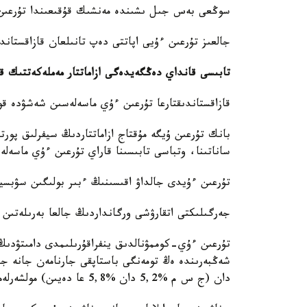
سوڭعى بەس جىل ىشىندە مەنشىك قۇقىعىندا تۇرعىن ء
جالعىز تۇرعىن ءۇيى اپاتتى دەپ تانىلعان قازاقستاندى
تابىسى قانداي دەڭگەيدەگى ازاماتتار مەملەكەتتىك قولد
قازاقستاندىقتارعا تۇرعىن ءۇي ماسەلەسىن شەشۋدە قول
بانك تۇرعىن ۇيگە مۇقتاج ازاماتتاردىڭ سيفرلىق پورتر
ساناتىنا، وتباسى تابىسىنا قاراي تۇرعىن ءۇي ماسەلە
تۇرعىن ءۇيدى جالداۋ اقىسىنىڭ ءبىر بولىگىن سۋبسيد
جەرگىلىكتى اتقارۋشى ورگانداردىڭ جالعا بەرىلەتىن 
دان (ج س م %5,2 دان %5,8 عا دەيىن) مولشەرلەمەلەرى بويىنشا تۇرعىن ءۇي باعدارلامالارى؛