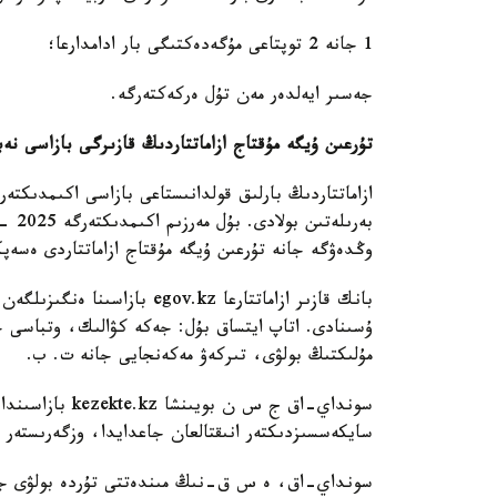
1 جانە 2 توپتاعى مۇگەدەكتىگى بار ادامدارعا؛
جەسىر ايەلدەر مەن تۇل ەركەكتەرگە.
تۇرعىن ۇيگە مۇقتاج ازاماتتاردىڭ قازىرگى بازاسى نە
ب
وڭدەۋگە جانە تۇرعىن ۇيگە مۇقتاج ازاماتتاردى ەسە
بانك قازىر ازاماتتارعا ov.kz
ۇسىنادى. اتاپ ايتساق بۇل: جەكە كۋالىك، وتباسى ج
مۇلىكتىڭ بولۋى، تىركەۋ مەكەنجايى جانە ت. ب.
سونداي-اق ج س ن
سايكەسسىزدىكتەر انىقتالعان جاعدايدا، وزگەرىستەر
سونداي-اق، ە س ق-نىڭ مىندەتتى تۇردە بولۋى جانە 