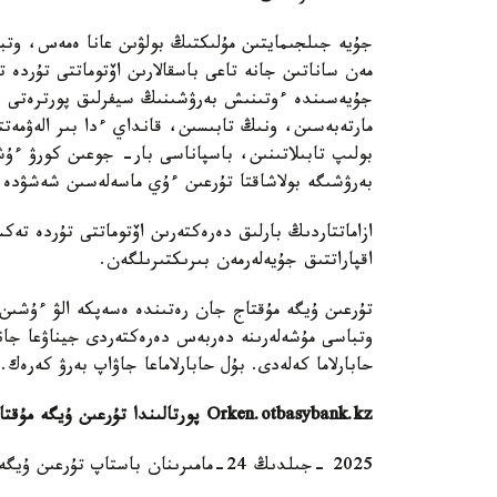
جۇيە جىلجىمايتىن مۇلىكتىڭ بولۋىن عانا ەمەس، وتبا
مەن ساناتىن جانە تاعى باسقالارىن اۆتوماتتى تۇردە 
جۇيەسىندە ءوتىنىش بەرۋشىنىڭ سيفرلىق پورترەتى جا
مارتەبەسىن، ونىڭ تابىسىن، قانداي ءدا بىر الەۋمەتت
بولىپ تابىلاتىنىن، باسپاناسى بار- جوعىن كورۋ ء
بەرۋشىگە بولاشاقتا تۇرعىن ءۇي ماسەلەسىن شەشۋدە مە
اقپاراتتىق جۇيەلەرمەن بىرىكتىرىلگەن.
تۇرعىن ۇيگە مۇقتاج جان رەتىندە ەسەپكە الۋ ءۇشىن
حابارلاما كەلەدى. بۇل حابارلاماعا جاۋاپ بەرۋ كەرەك.
Orken.otbasybank.kz پورتالىندا تۇرعىن ۇيگە مۇقتاج جان رەتىندە ەسەپكە تۇرۋ ءۇشىن كىم ءوتىنىش بەرە الادى؟
2025 -جىلدىڭ 24-مامىرىنان باستاپ تۇرعىن ۇيگە مۇقتاج جان رەتىندە ەسەپكە كەلەسى ازاماتتار تۇرا الادى: