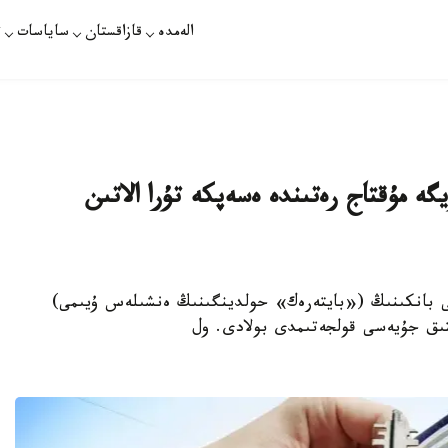
الەمدە
قازاقستان
ساياسات
ت
ە مۇقتاج رەتىندە ەسەپكە تۇرا الاتىن
ر ءۇشىن وتباسى بانكىنىڭ («بايتەرەك» حولدينگىنىڭ ەنشىلەس ۇيىمى)
تتىق جۇيەسى قولجەتىمدى بولادى. ول