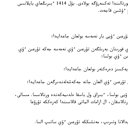
ءنومىرىنىڭ تىركەلۋلى بولۋى كەرەك. ونى egov.kz پورتالىندا تەكسەرۋگە بولادى. بۇل 1414 ءبىرىڭعاي بايلانىس
ۋ ءۇشىن قاجەت.
عىن ءۇيى بار نەمەسە بولعان جاعدايدا؛
ءۇي قورىنان بەرىلگەن تۇرعىن ءۇي نەمەسە جەكە تۇرعىن ءۇي
ىن ءۇي بولسا؛
ايەكسىز دەرەكتەر بولعان جاعدايدا؛
ن تۇرعىن ءۇي العان جانە جەكەشەلەندىرگەن جاعدايدا؛
ۇيى بولسا، ءبىراق ول باسقا ەلدىمەكەندە ورنالاسسا. مىسالى،
الاسقان، ال ازامات الماتى قالاسىندا كەزەككە تۇرۋعا
دالانا وتىرىپ، مەنشىككە تۇرعىن ءۇي ساتىپ السا.