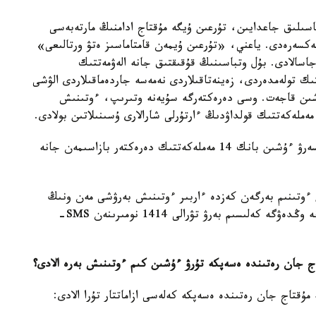
سىلىق جاعدايىن، تۇرعىن ۇيگە مۇقتاج ادامنىڭ مارتەبەسى
تەكسەرەدى. ياعني، «تۇرعىن ۇيمەن قامتاماسىز ەتۋ ورتالىعى»
سالادى. بۇل وتباسىنىڭ قۇقىقتىق جانە الەۋمەتتىك
ىك تولەمدەردى، زەينەتاقىلاردى نەمەسە جاردەماقىلاردى الۋشى
ۇشىن قاجەت. وسى دەرەكتەرگە سۇيەنە وتىرىپ، ءوتىنىش
ملەكەتتىك قولداۋدىڭ ءارتۇرلى شارالارى ۇسىنىلاتىن بولادى.
ازاماتتاردىڭ بارلىق دەرەكتەرىن اۆتوماتتى تۇردە تەكسەرۋ ءۇشىن بانك 14 مەملەكەتتىك دەرەكتەر بازاسىمەن جانە
 ءوتىنىم بەرگەن كەزدە ءاربىر ءوتىنىش بەرۋشى مەن ونىڭ
وتباسى مۇشەلەرىنە دەربەس دەرەكتەردى جيناۋعا جانە وڭدەۋگە كەلىسىم بەرۋ تۋرالى 1414 نومىرىنەن SMS-