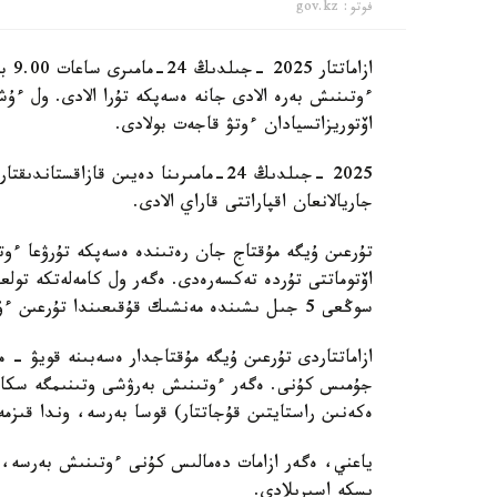
فوتو: gov.kz
ازام
ءوتىنىش بەرە الادى جانە ەسەپكە تۇرا الادى. ول ءۇش
اۆتوريزاتسيادان ءوتۋ قاجەت بولادى.
جاريالانعان اقپاراتتى قاراي الادى.
تۇرعىن ۇيگە مۇقتاج جان رەتىندە ەسەپكە تۇرۋعا ءوت
اۆتوماتتى تۇردە تەكسەرەدى. ەگەر ول كامەلەتكە تول
سوڭعى 5 جىل ىشىندە مەنشىك قۇقىعىندا تۇرعىن ءۇيى بولماسا، وندا ول تىزىمگە ەنگىزىلەدى.
ازاماتتاردى تۇرعىن ۇيگە مۇقتاجدار ەسەبىنە قويۋ - 
جۇمىس كۇنى. ەگەر ءوتىنىش بەرۋشى وتىنىمگە سكانە
ەكەنىن راستايتىن قۇجاتتار) قوسا بەرسە، وندا قى
ياعني، ەگەر ازامات دەمالىس كۇنى ءوتىنىش بەرسە،
ىسكە اسىرىلادى.