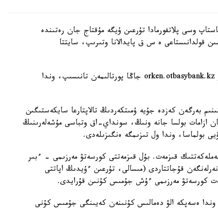
اتتار 2025 -جىلدىڭ 24-مامىرى ساعات 9.00 باستاپ وسى پلاتفورمادا تۇرعىن ۇيگە مۇقتاج جان رەتىندە
ىن قولدانىستاعى ە س ق پايدالانا وتىرىپ، سايتتا
2025 -جىلدىڭ 24-مامىرىنا دەيىن قازاقستاندىقتار orken.otbasybank.kz جاڭا پورتالىمەن تانىسىپ، وندا
ىنىم بەرگەن كەزدە جۇيە ۇمىتكەردىڭ تالاپتارعا سايكەستىگىن
عان ازامات بولسا جانە ونىڭ، سونداي-اق وتباسى مۇشەلەرىنىڭ
مەملەكەتتىك قىزمەت. بۇل قىزمەتتى كورسەتۋ مەرزىمى - ءبىر
رلەنگەن قۇجاتتاردى (مىسالى، تۇرعىن ءۇيدىڭ اپاتتى
زمەت كورسەتۋ مەرزىمى ءۇش جۇمىس كۇنىن قۇرايدى.
 وندا ەسەپكە الۋ دەمالىس كۇنىنەن كەيىنگى جۇمىس كۇنى