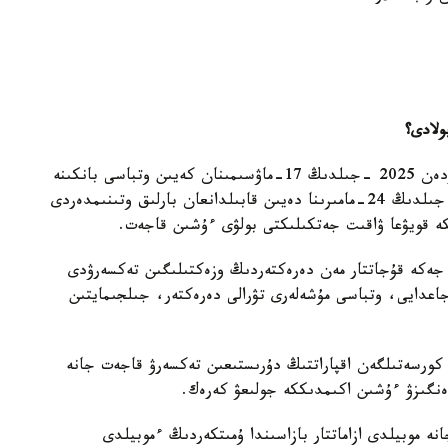
ولادى؟
ازاماتتاردىڭ بارلىق قولدانىستاعى بازاسى اكىمدىكتەردەن 2025 -جىلدىڭ 17-ماۋسىمىنان كەيىن وتباسى بانكىنە
بەرىلەتىن بولادى. بۇل مەرزىم اكىمدىكتەرگە 2025 -جىلدىڭ 24-مامىرىنا دەيىن قابىلدانعان بارلىق وتىنىمدەردى
پكە قويۋعا ۋاقىت جەتكىلىكتى بولۋى ءۇشىن قاجەت.
eg بازاسىنا ەنگىزىلگەن جەكە قۇجاتتار مەن دەرەكتەردىڭ وزەكتىلىگىن تەكسەرۋدى
اعدايى، وتباسى مۇشەلەرى تۋرالى دەرەكتەر، جىلجىمايتىن
 بويىنشا kezekte.kz بازاسىندا كورسەتىلگەن اقپاراتتىڭ دۇرىستىعىن تەكسەرۋ قاجەت جانە
 ەنگىزۋ ءۇشىن اكىمدىككە جولىعۋ كەرەك.
موبيلدى ازاماتتار بازاسىندا ۇمىتكەردىڭ ءموبيلدى