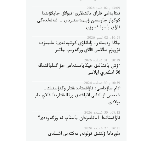
13:09, 02 تامىز 2026
قىتايداعى قازاق مالشىلارى اقبۇلاق جايلاۋىندا
كوكپار جارىسىن ۇيىمداستىردى - شەتەلدەگى
قازاق باسپا ءسوزى
10:57, 02 تامىز 2026
جاڭا رەيستەر، زاماناۋي كوشپەندى: ەلىمىزدە
تۋريزم سالاسى قالاي وزگەرىپ جاتىر
10:39, 31 شىلدە 2026
ءۇش پاتشالىق حيكاياسىنداعى جۋ گىلياڭنىڭ
36 اسكەري ايلاسى
10:39, 30 شىلدە 2026
ادام ساۋداسى: قازاقستاندىقتار وڭتۇستىك-
شىعىس ازياداعى الاياقتىق ورتالىقتارىنا قالاي تاپ
بولادى
07:12, 30 شىلدە 2026
قازاقستاندا 1-تامىزدان باستاپ نە وزگەرەدى؟
16:31, 27 شىلدە 2026
ەلوردادا ۇلتتىق قولونەر مەكتەبى اشىلدى