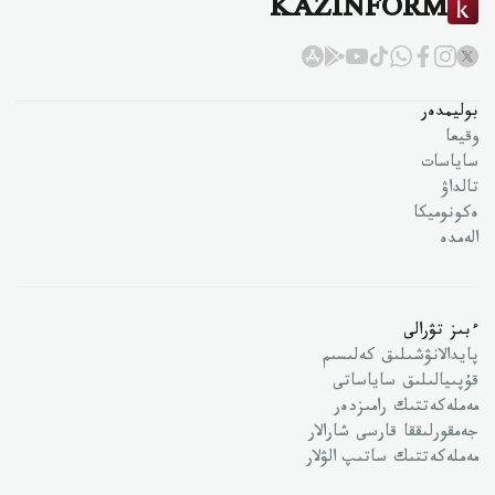
KAZINFORM
بوليمدەر
وقيعا
ساياسات
تالداۋ
ەكونوميكا
الەمدە
ءبىز تۋرالى
پايدالانۋشىلىق كەلىسىم
قۇپىيالىلىق ساياساتى
مەملەكەتتىك رامىزدەر
جەمقورلىققا قارسى شارالار
مەملەكەتتىك ساتىپ الۋلار