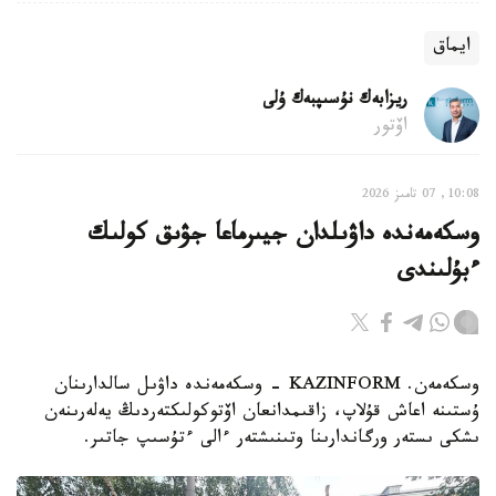
ايماق
ريزابەك نۇسىپبەك ۇلى
اۆتور
10:08, 07 تامىز 2026
وسكەمەندە داۋىلدان جيىرماعا جۋىق كولىك
ءبۇلىندى
وسكەمەن. KAZINFORM - وسكەمەندە داۋىل سالدارىنان
ۇستىنە اعاش قۇلاپ، زاقىمدانعان اۆتوكولىكتەردىڭ يەلەرىنەن
ىشكى ىستەر ورگاندارىنا وتىنىشتەر ءالى ءتۇسىپ جاتىر.