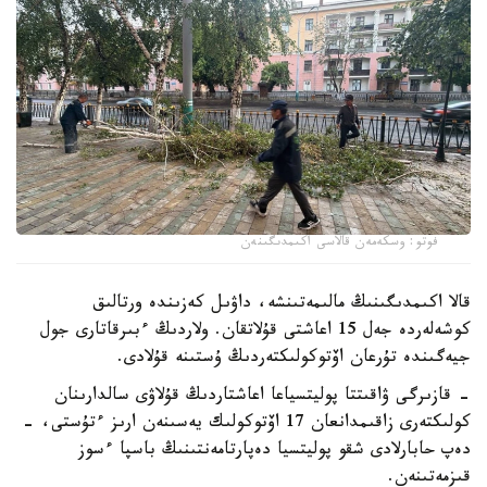
فوتو: وسكەمەن قالاسى اكىمدىگىنەن
قالا اكىمدىگىنىڭ مالىمەتىنشە، داۋىل كەزىندە ورتالىق
كوشەلەردە جەل 15 اعاشتى قۇلاتقان. ولاردىڭ ءبىرقاتارى جول
جيەگىندە تۇرعان اۆتوكولىكتەردىڭ ۇستىنە قۇلادى.
- قازىرگى ۋاقىتتا پوليتسياعا اعاشتاردىڭ قۇلاۋى سالدارىنان
كولىكتەرى زاقىمدانعان 17 اۆتوكولىك يەسىنەن ارىز ءتۇستى، -
دەپ حابارلادى شقو پوليتسيا دەپارتامەنتىنىڭ باسپا ءسوز
قىزمەتىنەن.