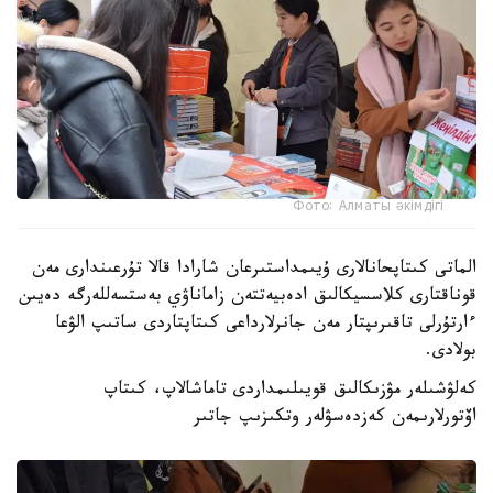
Фото: Алматы әкімдігі
الماتى كىتاپحانالارى ۇيىمداستىرعان شارادا قالا تۇرعىندارى مەن
قوناقتارى كلاسسيكالىق ادەبيەتتەن زاماناۋي بەستسەللەرگە دەيىن
ءارتۇرلى تاقىرىپتار مەن جانرلارداعى كىتاپتاردى ساتىپ الۋعا
بولادى.
كەلۋشىلەر مۋزىكالىق قويىلىمداردى تاماشالاپ، كىتاپ
اۆتورلارىمەن كەزدەسۋلەر وتكىزىپ جاتىر