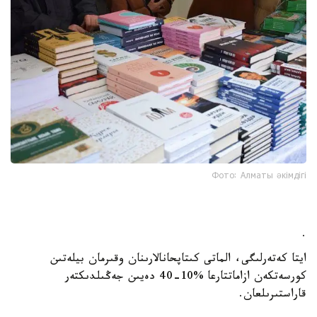
Фото: Алматы әкімдігі
.
ايتا كەتەرلىگى، الماتى كىتاپحانالارىنان وقىرمان بيلەتىن
كورسەتكەن ازاماتتارعا %10-40 دەيىن جەڭىلدىكتەر
قاراستىرىلعان.