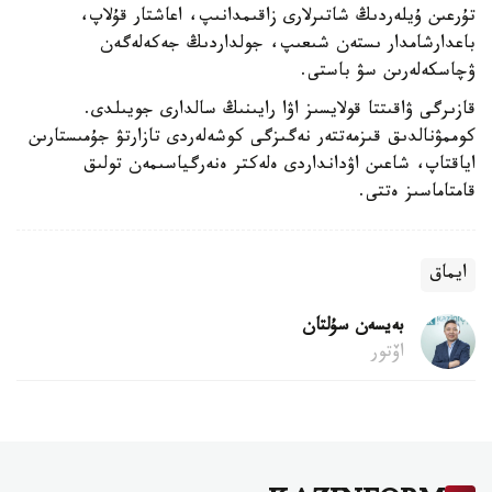
تۇرعىن ۇيلەردىڭ شاتىرلارى زاقىمدانىپ، اعاشتار قۇلاپ،
باعدارشامدار ىستەن شىعىپ، جولداردىڭ جەكەلەگەن
ۋچاسكەلەرىن سۋ باستى.
قازىرگى ۋاقىتتا قولايسىز اۋا رايىنىڭ سالدارى جويىلدى.
كوممۋنالدىق قىزمەتتەر نەگىزگى كوشەلەردى تازارتۋ جۇمىستارىن
اياقتاپ، شاعىن اۋدانداردى ەلەكتر ەنەرگياسىمەن تولىق
قامتاماسىز ەتتى.
ايماق
بەيسەن سۇلتان
اۆتور