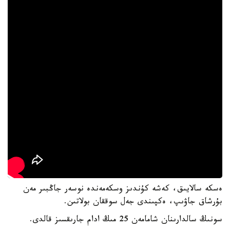
ەسكە سالايىق، كەشە كۇندىز وسكەمەندە نوسەر جاڭبىر مەن
بۇرشاق جاۋىپ، ەكپىندى جەل سوققان بولاتىن.
سونىڭ سالدارىنان شامامەن 25 مىڭ ادام جارىقسىز قالدى.