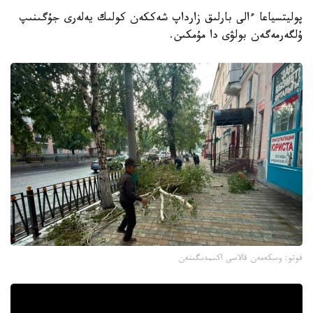
پوليتسياعا ءالى بارلىق زارداپ شەككەن كولىك يەلەرى جۇگىنىپ
ۇلگەرمەگەن بولۋى دا مۇمكىن.
فوتو: وسكەمەن قالاسى اكىمدىگىنەن