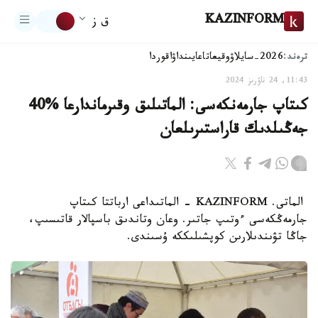
KAZINFORM
ق ز
ترەند:
2026-سايلاۋ
وقيعا
تاعايىنداۋ
اقوردا
11:43, 24 ناۋرىز 2024
كىتاپ جارمەنكەسى: الماتىلىق وقىرماندارعا %40
جەڭىلدىك قاراستىرىلعان
الماتى. KAZINFORM - الماتىداعى ارباتتا كىتاپ
جارمەڭكەسى ءوتىپ جاتىر. وعان وتاندىق باسپالار قاتىسىپ،
جاڭا تۋىندىلارىن كوپشىلىككە ۇسىندى.