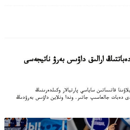
ەباتتىڭ ارالىق داۋىس بەرۋ ناتيجەسى
رىلتاي سايلاۋىنا قاتىساتىن ساياسي پارتيالار وكىلدەرىنىڭ
لدى دەبات جالعاسىپ جاتىر. وندا ونلاين داۋىس بەرۋدىڭ