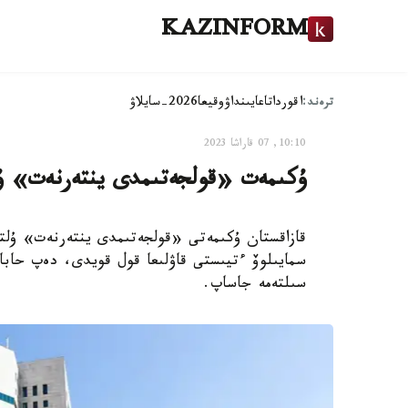
KAZINFORM
ترەند:
اقوردا
تاعايىنداۋ
وقيعا
2026-سايلاۋ
10:10, 07 قاراشا 2023
ۇكىمەت «قولجەتىمدى ينتەرنەت» ۇ
قازاقستان ۇكىمەتى «قولجەتىمدى ينتەرنەت» ۇلت
سىلتەمە جاساپ.