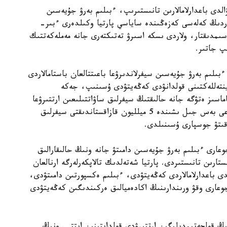
الدى باعدارلامالارىن تانىستىرىپ، ءبىلىم بەرۋ جۇيەسىن
تاردىڭ كەلەسى كەزەڭىندە ساياسي پارتيا وكىلدەرى ءبىر-
اسىمدىقتار، ولاردى ىسكە اسىرۋ تەتىكتەرى جانە مەملەكەتتىك
پ جاتىر.
ىلىم بەرۋ جۇيەسىن سيفرلاندىرۋعا باعىتتالعان باستامالاردى
 ينتەللەكتىنى قولدانۋدى كەڭەيتۋدى ۇسىنىپ، جەكە
ماسىز ەتۋگە جانە حالىقتىڭ سيفرلىق ساۋاتتىلىعىن ارتتىرۋعا
باسىمدىق بەرەتىنىن مالىمدەدى. سونىمەن قاتار الداعى بەس جىل ىشىندە 5 ميلليون قازاقستاندىقتى سيفرلىق
وقىتۋ جوسپارى ۇسىنىلدى.
دالى جوعارى ءبىلىم بەرۋ جۇيەسىن دامىتۋ جانە ونىڭ حالىقارالىق
ستارىن تانىستىردى. پارتيا شەتەلدىك تالاپكەرلەرگە ارنالعان
 باعدارلامالاردى كەڭەيتۋدى، ءبىلىم ەكسپورتىن دامىتۋدى،
وعارى وقۋ ورىندارىنىڭ اكادەميالىق ەركىندىگىن كەڭەيتۋدى