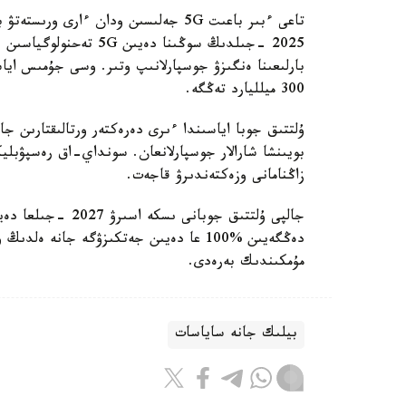
2025 -جىلدىڭ سوڭىنا دەي
بارلىعىنا ەنگىزۋ جوسپارلانىپ وتىر. وسى جۇمىس اياس
300 ميلليارد تەڭگە.
ۇلتتىق جوبا اياسىندا ءىرى دەرەكتەر ورتالىقتارىن جا
زاڭنامانى وزەكتەندىرۋ قاجەت.
جالپى ۇلتتىق جوبان
دەڭگەيىن %100 عا دەيىن جەتكىزۋگە جانە
مۇمكىندىك بەرەدى.
بيلىك جانە ساياسات