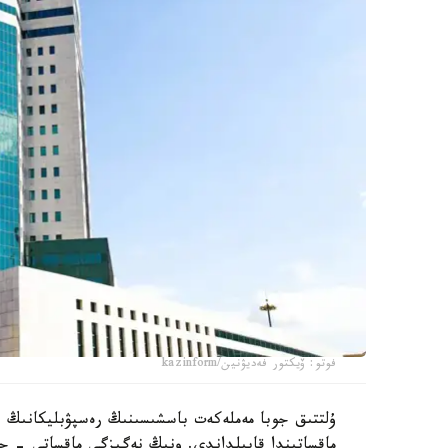
فوتو: ۆيكتور فەديۋنين/kazinform
ۇلتتىق جوبا مەملەكەت باسشىسىنىڭ رەسپۋبليكانىڭ ين