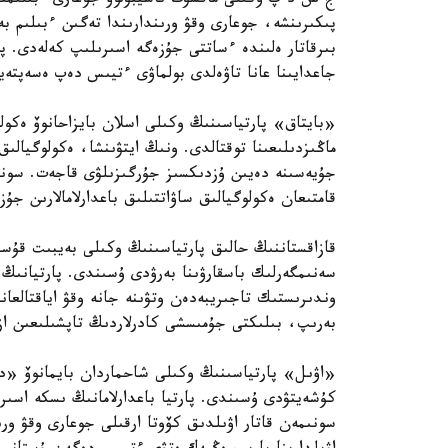
ج س د پ وكىلى ماقسۋت ناسيبۋلوۆ جوعارى ءبىلىمنىڭ
پىكىرىنشە، جوعارى وقۋ ورىندارىندا تەگىن ءبىلىم ب
بىرقاتار ەلىندە ءساتتى جۇزەگە اسىرىلىپ كەلەدى. پا
جاعدايىنا عانا تاۋەلدى بولماۋى ءتيىس دەپ ەسەپتەي
«بايتاق» پارتياسىنىڭ وكىلى اسلان بايزاحانوۆ ەكولو
ماڭىزدىلىعىنا توقتالدى. ونىڭ ايتۋىنشا، ەكولوگيالىق
قامتىعان ەكولوگيالىق ساۋاتتىلىق باعدارلامالارىن جۇ
قازاقستاننىڭ حالىق پارتياسىنىڭ وكىلى بەيبىت قۇسا
سەنىمگەرلىك باسقارۋىنا بەرۋدى ۇسىندى. پارتيانىڭ 
وندىرىستىك تاجىريبەدەن وتۋىنە جانە وقۋ اياقتالعان
بەرىپ، بىلىكتى جۇمىسشى كادرلاردىڭ تاپشىلىعىن ازا
«اۋىل» پارتياسىنىڭ وكىلى شاحماردان بايمانوۆ «ديپ
كۇشەيتۋدى ۇسىندى. پارتيا باعدارلامانىڭ ىسكە اسىر
سونىمەن قاتار اۋىلدىق كۆوتا ارقىلى جوعارى وقۋ ورى