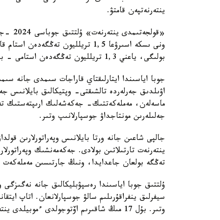
ينتەرنەتپەن قامتۋ.
ونى ىسكە اسىرۋعا 1,5 تريلليون تەڭ
بولىگى، ياعني 1,3 تريلليون تەڭگەدەن استامى - بيۋدجەتتەن تىس قاراجات.
جوبا اياسىندا ايتارلىقتاي قاراجات سىمدى جانە سىمسىز
اۋىلدىق جەرلەردە تالشىقتى- وپتيكالىق بايلانىس جەلى
جەلىلەرىن مونتاجداۋ جوسپارلانىپ وتىر.
تەڭگە بولعان جاعدايدا، ونىڭ جارتىسىن مەملەكەت كۇر
ۇلتتىق جوبا اياسىندا رەسپۋبليكالىق جانە نەگىزگى 
وتىر. بۇل 17 مىڭ شاقىرىم اۆتوجولدى ءموبيلدى ينتەرنەتپەن قامتۋعا مۇمكىندىك بەرەدى.