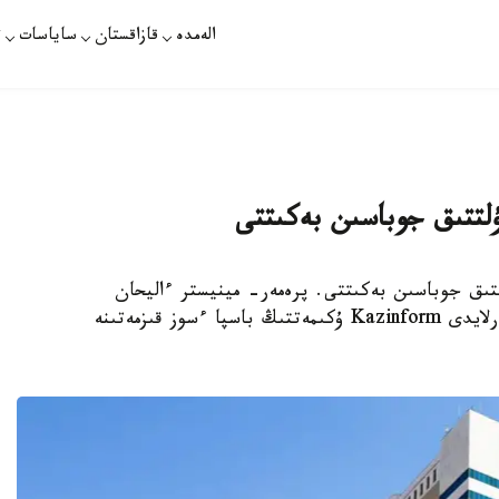
الەمدە
قازاقستان
ساياسات
ت
لتتىق جوباسىن بەكىتتى
تىق جوباسىن بەكىتتى. پرەمەر- مينيستر ءاليحان
سمايىلوۆ ءتيىستى قاۋلىعا قول قويدى، دەپ حابارلايدى Kazinform ۇكىمەتتىڭ باسپا ءسوز قىزمەتىنە