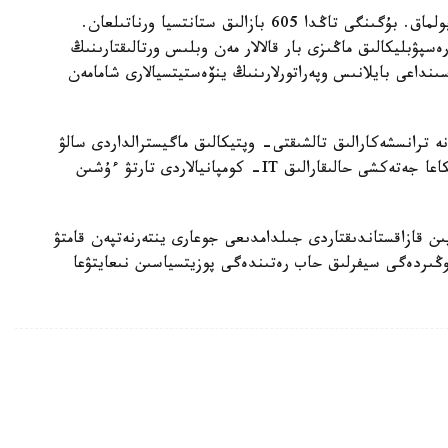
تاعى ءبىر باعىت 5G جەلىسىن ودان ءارى ورىستەتۋ بولماق. بۇگىنگى تاڭدا 605 بازالىق ستانتسيا ورناتىلعان.
ىن 5G تەحنولوگياسىن رەسپۋبليكالىق ماڭىزى بار قالالار مەن وبلىس ورتالىقتارىنىڭ
ىنداعى بايلانىس وپەراتورلارىنىڭ ينۆەستيتسيالارى شامامەن
نە ترانسشەكارالىق تالشىقتى- وپتيكالىق ماگيسترالداردى سالۋ
بويىنشا شارالار جوسپارلانعان. سونداي-اق رەسپۋبليكاعا جەتەكشى حالىقارالىق IT- كومپانيالاردى تارتۋ ءۇشىن
ى ىسكە اسىرۋ 2027 -جىلعا دەيىن قازاقستاندىقتاردى جىلدامدىعى جوعارى ينتەرنەتپەن قامتۋ
 ەلدىڭ وڭىردەگى سيفرلىق حاب رەتىندەگى پوزيتسياسىن نىعايتۋعا