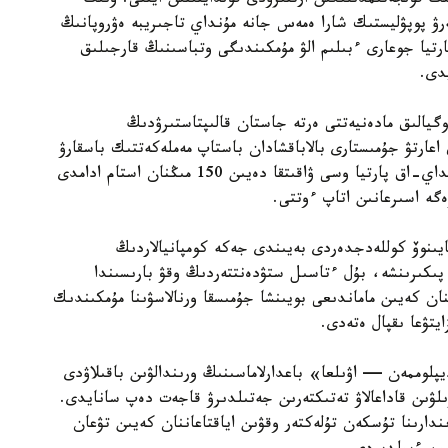
 قولجەتىمدىلىگىن ارتتىرۋدى قولدايتىنىن ايتتى. ونىڭ
ەرۋ پوپۋليستىك شارا ەمەس جانە مۇنداي تاجىريبە ەۋروپانىڭ
رتيا جوعارى ءبىلىم الۋ مۇمكىندىگى وتباسىنىڭ قارجىلىق
دى.
گيالىق مادەنيەتتى ەرتە جاستان قالىپتاستىرۋدىڭ
 اعارتۋ جۇمىستارى بالاباقشادان باستاپ مەملەكەتتىك باسقارۋ
جۇيەسىنە دەيىن ۇزدىكسىز جۇرگىزىلۋى قاجەت. سونداي-اق پارتيا وسى ۋاقىتقا دەيىن 150 مىڭنان استام ادامدى
زەگە اسىرعانىن اتاپ ءوتتى.
يىنوۆ كوللەدجدەردى بەيىندى جەكە كومپانيالاردىڭ
پىكىرىنشە، بۇل ءتاسىل ستۋدەنتتەردىڭ وقۋ بارىسىندا
نان كەيىن ماماندىعى بويىنشا جۇمىسقا ورنالاسۋىنا مۇمكىندىك
يتۋعا ىقپال ەتەدى.
لوممەن — اۋىلعا» باعدارلاماسىنىڭ ورىندالۋىن باقىلاۋدى
ىلۋىن قاداعالاۋ تەتىكتەرىن جەتىلدىرۋ قاجەت دەپ سانايدى.
ندارىنا تۇسكەن تۇلەكتەر وقۋىن اياقتاعاننان كەيىن تۋعان