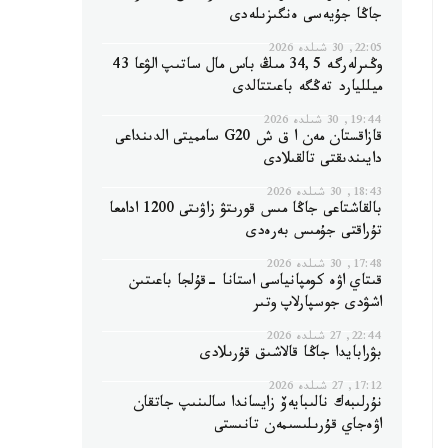
جاڭا جۇيەسى ەنگىزىلەدى
22:05, 30 شىلدە 2026
وڭىرلەرگە 34,5 مىڭ باس مال ساتىپ الۋعا 43
ميلليارد تەڭگە باعىتتالدى
19:44, 30 شىلدە 2026
قازاقستان مەن ا ق ش G20 سامميتى الدىنداعى
دايىندىقتى تالقىلادى
18:43, 30 شىلدە 2026
بالقاشتاعى جاڭا مىس قورىتۋ زاۋىتى 1200 ادامعا
تۇراقتى جۇمىس بەرەدى
17:48, 30 شىلدە 2026
قىتاي اۋە كومپانياسى استانا -قۇلجا باعىتىن
اشۋدى جوسپارلاپ وتىر
22:44, 27 شىلدە 2026
بۋرابايدا جاڭا قالاشىق قۇرىلادى
17:12, 27 شىلدە 2026
نۇرلىبەك نالىبايەۆ زايساندا سالىنىپ جاتقان
اۋەجاي قۇرىلىسىمەن تانىستى