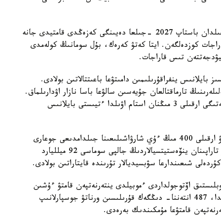
«قولجەتىمدى ينتەرنەت» ۇلتتىق جوباسى 2024 -جىلدان باستاپ 2027 -جىلعا دەيىنگى كەزەڭدى قامتيدى جانە
گەدەن استام قاراجات كوزدەلگەن. ايتا كەتۋ كەرەك، بۇل سومانىڭ كولەمدى
 بايلانىس ينفراقۇرىلىمىن دامىتۋعا باعىتتالاتىن بولادى.
لەرىنىڭ تارماقتالعان جۇيەسىن سالۋعا باسا نازار اۋدارىلماق.
ماسەلەن، مەملەكەتتىك- جەكەشەلىك ارىپتەستىك تەتىگى ارقىلى 3 مىڭنان استام اۋىلدا ءتيىستى بايلانىس
جالپى شاعىن جانە ورتا بايلانىس وپەراتورلارىن قولداۋ ارقىلى 400 مىڭ ءۇي شارۋاشىلىعىنا جىلدامدىعى جوعارى
ينتەرنەت تارتىلاتىن بولادى. جەكەمەنشىك وپەراتورلار تاراپىنان ينۆەستيتسيالاردىڭ جالپى سوماسى 92 ميلليارد
دەلى شىعىندارعا سۋبسيديالار تۇرىندە قايتاراتىن بولادى.
وبلىستىق اۆتوجولداردى ءموبيلدى ينتەرنەتپەن قامتۋ ءۇشىن
سيفرلىق ينفراقۇرىلىم سالۋ جوسپارلانعان. اتاپ ايتقاندا، 487 انتەننا- دىڭگەك قۇرىلىسىن ورناتۋ جوسپارلانىپ