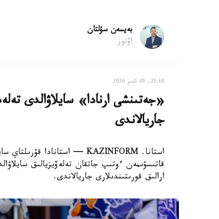
بەيسەن سۇلتان
اۆتور
23:34, 05 تامىز 2026
«جەتىنشى ارنادا» سايلاۋالدى تەلەد
جاريالاندى
استانا. KAZINFORM — استانادا قۇ
قاتىسۋىمەن ءوتىپ جاتقان تەلەۆيزيالىق سايلاۋا
ارالىق قورىتىندىلارى جاريالاندى.