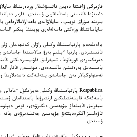
قازىرگى ۋاقىتقا دەيىن قاتىسۋشىلار وزدەرىنىڭ سايلاۋ
دامىتۋعا قاتىستى باستامالارىن ۇسىندى. قازىر دەبات
بىرىنە سۇراق قويىپ، سايلاۋالدى باعدارلامالارداعى ب
ساياساتتىڭ وزەكتى ماسەلەلەرى بويىنشا پىكىر الماسى
«ادىلەت» پارتياسىنىڭ وكىلى راۋان كەنجەحان ۇلى ءب
تانىستىردى. پارتيا ءبىلىم بەرۋ سالاسىندا جاساندى
دەرەكتەردى قورعاۋعا، تسيفرلىق قاۋىپسىزدىكتى قامتا
تەحنولوگيالار مەن جاساندى ينتەللەكت داعدىلارىنا 
Respublica پارتياسىنىڭ وكىلى مەيرامگۇل ءما
باسەكەگە قابىلەتتىلىگىن ارتتىرۋعا باعىتتالعان ۇسىنى
سيفرلىق قابىلداۋ جۇيەسىن ەنگىزۋدى، قوس ديپلومدى
تاۋەلسىز اككرەديتتەۋ جۇيەسىن جەتىلدىرۋدى جانە ج
ۇسىندى.