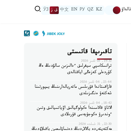
الداۋ
KZ
QZ
РУ
EN
中文
ق ز
ЎЗ
تاقىرىپقا قاتىستى
19:32, 05 تامىز 2026
ترانسكاسپي سيفرلىق ءدالىزىن سالۋدىڭ ەڭ
كۇردەلى كەزەڭى اياقتالدى
22:44, 04 تامىز 2026
قازاقستاندا قۇرىلىس ماتەريالدارىنىڭ يمپورتىنا
شەكتەۋ ەنگىزىلدى
18:42, 04 تامىز 2026
الاتاۋ قالاسىندا ەكولوگيالىق اۆياتسيالىق وتىن
ءوندىرۋ ەكوجۇيەسى قۇرىلادى
22:30, 31 شىلدە 2026
مەكتەپتەردە بالالاردىڭ دەنساۋلىعىن باقىلاۋدىڭ