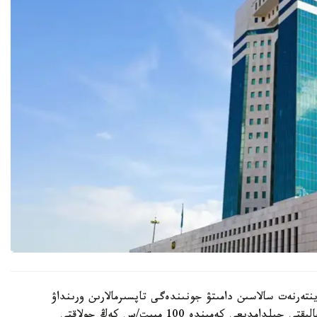
تەرنەت سالاسىن دامىتۋ جونىندەگى تاپسىرمالارىن ورىنداۋ
ماقساتىندا قابىلداندى. ونىڭ نەگىزگى ماقساتى - حالىقتى جىلدامدىعى كەمىندە 100 مبيت/س كەڭ جولاقتى