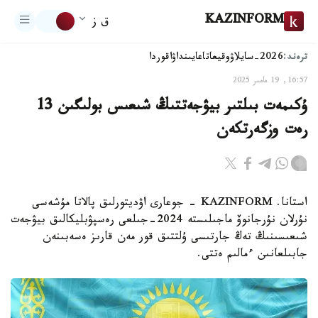
KAZINFORM
ق ز
ترەند:
2026-سايلاۋ
وقيعا
تاعايىنداۋ
اقوردا
16:57, 19 مامىر 2025
ۇكىمەت بىلتىر بيۋجەتتىڭ شىعىس بولىگىن 13
رەت وزگەرتكەن
استانا. KAZINFORM - جوعارى اۋديتورلىق پالاتا مۇشەسى
نۇرلان نۇرجانوۆ ماجىلىستە 2024-جىلعى رەسپۋبليكالىق بيۋجەت
شىعىسىنىڭ تەڭ جارتىسى ۇلتتىق قور مەن قارىز ەسەبىنەن
جابىلعانىن ءمالىم ەتتى.