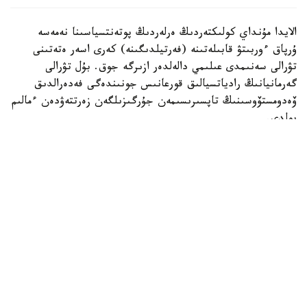
الايدا مۇنداي كولىكتەردىڭ ەرلەردىڭ پوتەنتسياسىنا نەمەسە
ۇرپاق ءوربىتۋ قابىلەتىنە (فەرتيلدىگىنە) كەرى اسەر ەتەتىنى
تۋرالى سەنىمدى عىلىمي دالەلدەر ازىرگە جوق. بۇل تۋرالى
گەرمانيانىڭ رادياتسيالىق قورعانىس جونىندەگى فەدەرالدىق
ۆەدومستۆوسىنىڭ تاپسىرىسىمەن جۇرگىزىلگەن زەرتتەۋدەن ءمالىم
بولدى.
ۆيدەو اۆتورى تۇرمىستىق ەلەكتروماگنيتتىك ءورىستى ولشەيتىن
قۇرىلعىنى قوزعالىسسىز تۇرعان كولىكتىڭ ورىندىعىنا قويعان.
قۇرىلعى ەكرانىندا 14 كە دەيىنگى كورسەتكىش پايدا بولىپ،
كەيىن ەسكەرتۋ سيگنالى قوسىلعان.
الايدا ۆيدەودا قۇرىلعىنىڭ ناقتى مودەلى، ولشەم بىرلىگى،
جيىلىك دياپازونى نەمەسە كاليبرلەۋ تۋرالى مالىمەتتەر
كورسەتىلمەگەن. مۇنداي اقپاراتسىز الىنعان ناتيجەلەردى عىلىمي
تۇرعىدان باعالاۋ مۇمكىن ەمەس.
سونىمەن قاتار قۇرىلعى ەكرانىنداعى «Harmful» («زياندى»)