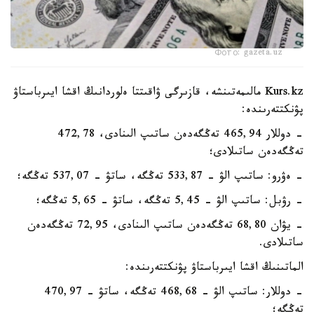
Фото: gazeta.uz
Kurs.kz مالىمەتىنشە، قازىرگى ۋاقىتتا ەلوردانىڭ اقشا ايىرباستاۋ
پۋنكتتەرىندە:
- دوللار 465,94 تەڭگەدەن ساتىپ الىنادى، 472,78
تەڭگەدەن ساتىلادى؛
- ەۋرو: ساتىپ الۋ - 533,87 تەڭگە، ساتۋ - 537,07 تەڭگە؛
- رۋبل: ساتىپ الۋ - 5,45 تەڭگە، ساتۋ - 5,65 تەڭگە؛
- يۋان 68,80 تەڭگەدەن ساتىپ الىنادى، 72,95 تەڭگەدەن
ساتىلادى.
الماتىنىڭ اقشا ايىرباستاۋ پۋنكتتەرىندە:
- دوللار: ساتىپ الۋ - 468,68 تەڭگە، ساتۋ - 470,97
تەڭگە؛