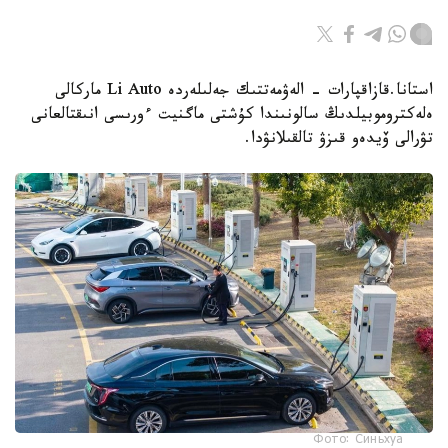
استانا.قازاقپارات - الەۋمەتتىك جەلىلەردە Li Auto ماركالى
ەلەكتروموبيلدىڭ سالونىندا كۇشتى ماگنيت ءورىسى انىقتالعانى
تۋرالى ۆيدەو قىزۋ تالقىلانۋدا.
Фото: Синьхуа