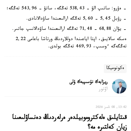
- ەۋرو: ساتىپ الۋ - 538,43 تەڭگە، ساتۋ - 543,96 تەڭگە؛
- رۋبل 5,45 - 5,60 تەڭگە ارالىعىندا ساۋدالانادى.
- يۋان 68,88 - 71,48 تەڭگە ارالىعىندا ساۋدالانىپ جاتىر.
ەسكە سالايىق، اپتا اياعىندا دوللاردىڭ ورتاشا باعامى 2,22
تەڭگەگە ءوسىپ، 469,93 تەڭگە بولدى.
ەكونوميكا
ريزابەك نۇسىپبەك ۇلى
اۆتور
13:42, 08 تامىز 2026
قىتايلىق ەلەكتروموبيلدەر ەرلەردىڭ دەنساۋلىعىنا
زيان كەلتىرە مە؟