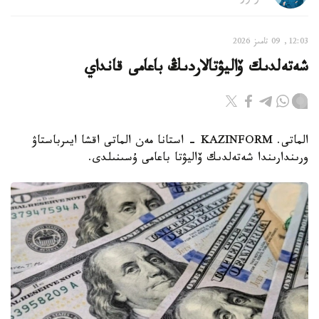
12:03, 09 تامىز 2026
شەتەلدىك ۆاليۋتالاردىڭ باعامى قانداي
الماتى. KAZINFORM - استانا مەن الماتى اقشا ايىرباستاۋ
ورىندارىندا شەتەلدىك ۆاليۋتا باعامى ۇسىنىلدى.