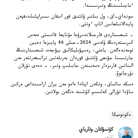
ءماجىلىستىڭ وتىرىسىندا.
سونداي-اق، ول بىلتىر ۇلتتىق قور اسقان ىسىراپشىلدىقپەن
پايدالانىلعانىن اتاپ ءوتتى.
- شىعىستاردى قارجىلاندىرۋعا مۇنايعا قاتىستى ەمەس
كىرىستەردىڭ ۇلەسى 2024-جىلى 46 پايىزعا دەيىن
تومەندەگەن. ياعني، رەسپۋبليكالىق بيۋجەت شىعىستارىنىڭ
جارتىسىنا جۋىعى ۇلتتىق قوردان بەرىلەتىن ترانسفەرتتەر مەن
الىناتىن قارىزدار ەسەبىنەن جابىلىپ وتىر، - دەدى نۇرلان
نۇرجانوۆ.
ەسكە سالساق، وتكەن اپتادا ەاەو مەن يران اراسىنداعى ەركىن
ساۋدا تۋرالى كەلىسىم كۇشىنە ەنگەن بولاتىن.
ەكونوميكا
كۇنسۇلتان وتارباي
اۆتور