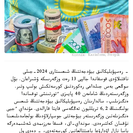
Коллаж: Kazinform; Freepik
- رەسپۋبليكالىق بيۋدجەتتىڭ شىعىستارى 2024-جىلى
ناقتىلاۋدى قوسقاندا جالپى 13 رەت وزگەرىسكە ۇشىراعان. بۇل
سوڭعى بەس جىلداعى رەكوردتىق كورسەتكىش بولىپ وتىر.
وزگەرىستەردىڭ شامامەن 40 پايىزى ءتورتىنشى توقساندا
ەنگىزىلىپ، سالدارىنان رەسپۋبليكالىق بيۋدجەتتىڭ شىعىس
بولىگىنىڭ 6,2 تريلليون تەڭگەسى قايتا قارالدى. مۇنداي ءجيى
ەنگىزىلەتىن وزگەرىستەر بيۋجەتتى جوسپارلاۋدىڭ بولجامدىلىعىنا
نۇقسان كەلتىرەدى. سونداي-اق، قىسقا مەرزىمدى شەشىمدەرگە
باسا نازار اۋدارۋعا باعىتتالعانىن كورسەتەدى، - دەدى ول