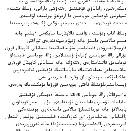
نارىقتىڭ قاجەتتىلىكتەرىن دە، ازاماتتاردىڭ مۇددەسىن دە
ەسكەرەتىن، زاماناۋي قۇقىقتىق رەتتەۋشى بازانى، ونىڭ ىشىندە
تسيفرلىق كودەكس جوباسىن دا ازىرلەۋ جونىندە اۋقىمدى
مىندەت قويدى»، - دەدى مينيستر بۇگىن ۇكىمەت وتىرىسىندا.
ونىڭ اتاپ وتۋىنشە، ۋاقىت تالاپتارىنا سايكەس ءبىلىم جانە
عىلىم سالاسىن دامىتۋ جانە ۋنيۆەرسيتەتتەردى تۇراقتى
قارجىلاندىرۋدى قامتاماسىز ەتۋ ماقساتىندا نىسانالى كاپيتال قورى
تۋرالى زاڭ جوباسىن ازىرلەۋ ۇسىنىلادى. زاڭ جوباسىن قابىلداۋ
قوعامدىق قاتىناستاردى رەتتەۋگە جانە نىسانالى كاپيتال قورلارى
سالاسىنداعى مەملەكەتتىك ساياساتتىڭ قۇقىقتىق نەگىزدەرىن
بەلگىلەۋگە، سونداي-اق ولاردىڭ قىزمەتى مەن
ۇيىمداستىرىلۋىنىڭ ناقتى جۇيەسىن قۇرۋعا مۇمكىندىك بەرەدى.
«ءبىرقاتار زاڭ جوباسى 2030 -جىلعا دەيىنگى قۇقىقتىق
ساياسات تۇجىرىمداماسىنان تۋىندايدى. بۇل - جەر قويناۋىن
پايدالانۋ جانە نورماشىعارۋ سالاسى ماسەلەلەرى جونىندەگى
زاڭنامانى جەتىلدىرۋ. ءوز كەزەگىندە قىلمىستىق جولمەن الىنعان
كىرىستەردى زاڭداستىرۋعا (جىلىستاتۋعا) جانە تەرروريزمدى