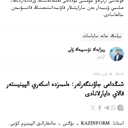
قۇجاتتى ازىرلەۋ جۇمىسى مۇددەلى مەملەكەتتىك ورگانداردىڭ،
عىلىمي ۇيىمدار مەن ساراپشىلار قاۋىمداستىعىنىڭ قاتىسۋىمەن
جالعاسادى.
بيلىك جانە ساياسات
ريزابەك نۇسىپبەك ۇلى
اۆتور
09:12, 08 تامىز 2026
شىڭداعى جاۋىنگەرلەر: ەلىمىزدە اسكەري الپينيستەر
قالاي دايارلانادى
استانا. KAZINFORM - بۇگىن - حالىقارالىق الپينيزم كۇنى.