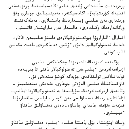
پرەزيدەنت جانىنداعى ۇلتتىق عىلىم اكادەمياسىنىڭ پرەزيدەنتى
اقىلبەك كۇرىشبايەۆ، اكادەميكتەر، مەديتسينالىق جوعارى وقۋ
ورىندارى مەن عىلىمي ۇيىمداردىڭ باسشىلارى، مەملەكەتتىك
ورگانداردىڭ وكىلدەرى، عالىمدار مەن ساراپشىلار قاتىستى.
اقمارال ءالنازاروۆا بيوتەحنولوگيالاردى دامىتۋ عىلىممەن قاتار،
ەلدىڭ تەحنولوگيالىق دامۋى ءۇشىن دە ماڭىزدى باعىت ەكەنىن
اتاپ ءوتتى.
- بۇگىندە ءبىزدىڭ الدىمىزدا جەكەلەگەن عىلىمي
ازىرلەمەلەردەن ءبىلىم مەن تەحنولوگيالار ناقتى تاجىريبەدە
قولدانىلاتىن تولىققاندى جۇيەگە كوشۋ مىندەتى تۇر.
قازاقستاننىڭ عىلىمي الەۋەتى جوعارى. ەندىگى مىندەتىمىز -
وتاندىق ازىرلەمەلەردىڭ سۇرانىسقا يە تەحنولوگيالارعا اينالىپ،
ازاماتتارىمىزدىڭ دەنساۋلىعى مەن ءومىر ساپاسىن جاقسارتۋعا
قىزمەت ەتۋىنە جاعداي جاساۋ،-دەدى دەنساۋلىق ساقتاۋ
ءمينيسترى.
ونىڭ ايتۋىنشا، بۇل باعىتتا عىلىم، ءبىلىم، دەنساۋلىق ساقتاۋ