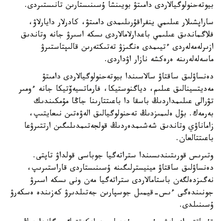
بيوتەحنولوگيالاردى دامىتۋ بويىنشا ۇسىنىستارىن تانىستىردى.
ساراپشىلار عىلىمي ينفراقۇرىلىمدى دامىتۋ، كادرلار دايارلاۋ،
فلاگماندىق عىلىمي باعدارلامالاردى ىسكە اسىرۋ جانە وتاندىق
ازىرلەمەلەردى ءتيىمدى ەنگىزۋ تەتىكتەرىن قالىپتاستىرۋ
ماسەلەلەرىنە ەرەكشە نازار اۋداردى.
دەنساۋلىق ساقتاۋ سالاسىندا بيوتەحنولوگيالاردى دامىتۋ
مەديتسينالىق عىلىم، دياگنوستيكا، فارماتسيەۆتيكا جانە ءومىر
تۋرالى عىلىمداردىڭ باسقا دا باعىتتارىنا جاڭا مۇمكىندىك
بەرمەك. بۇل ەلىمىزدىڭ تەحنولوگيالىق الەۋەتىن نىعايتىپ،
زاماناۋي وتاندىق شەشىمدەردىڭ قولجەتىمدىلىگىن ارتتىرۋعا
باعىتتالعان.
وتىرىس قورىتىندىسىندا ستراتەگيا جوباسى قولداۋ تاپتى.
دەنساۋلىق ساقتاۋ مينيسترلىگىنە ۇسىنىستاردى قاراستىرىپ،
نەگىزدەلگەن باستامالاردى ستراتەگيا مەن ونى ىسكە اسىرۋ
جونىندەگى ءىس-قيمىل جوسپارىن جەتىلدىرۋ كەزىندە ەسكەرۋ
ۇسىنىلدى.