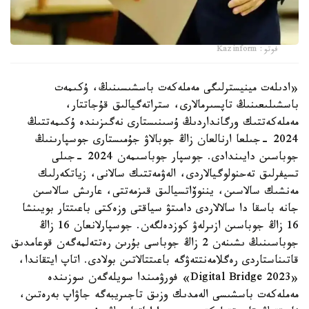
فوتو: Kazinform
«ادىلەت مينيسترلىگى مەملەكەت باسشىسىنىڭ، ۇكىمەت
باسشىلىعىنىڭ تاپسىرمالارى، ستراتەگيالىق قۇجاتتار،
مەملەكەتتىك ورگانداردىڭ ۇسىنىستارى نەگىزىندە ۇكىمەتتىڭ
2024 -جىلعا ارنالعان زاڭ جوبالاۋ جۇمىستارى جوسپارىنىڭ
جوباسىن دايىندادى. جوسپار جوباسىمەن 2024 -جىلى
تسيفرلىق تەحنولوگيالاردى، الەۋمەتتىك سالانى، زياتكەرلىك
مەنشىك سالاسىن، يننوۆاتسيالىق قىزمەتتى، عارىش سالاسىن
جانە باسقا دا سالالاردى دامىتۋ سياقتى وزەكتى باعىتتار بويىنشا
16 زاڭ جوباسىن ازىرلەۋ كوزدەلگەن. جوسپارلانعان 16 زاڭ
جوباسىنىڭ ىشىنەن 2 زاڭ جوباسى بۇرىن رەتتەلمەگەن قوعامدىق
قاتىناستاردى رەگلامەنتتەۋگە باعىتتالاتىن بولادى. اتاپ ايتقاندا،
«Digital Bridge 2023» فورۋمىندا سويلەگەن سوزىندە
مەملەكەت باسشىسى الەمدىك وزىق تاجىريبەگە جاۋاپ بەرەتىن،