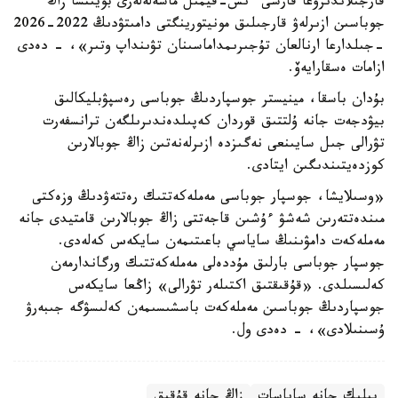
قارجىلاندىرۋعا قارسى ءىس-قيمىل ماسەلەلەرى بويىنشا زاڭ
جوباسىن ازىرلەۋ قارجىلىق مونيتورينگتى دامىتۋدىڭ 2022-2026
-جىلدارعا ارنالعان تۇجىرىمداماسىنان تۋىنداپ وتىر»، - دەدى
ازامات ەسقارايەۆ.
بۇدان باسقا، مينيستر جوسپاردىڭ جوباسى رەسپۋبليكالىق
بيۋدجەت جانە ۇلتتىق قوردان كەپىلدەندىرىلگەن ترانسفەرت
تۋرالى جىل سايىنعى نەگىزدە ازىرلەنەتىن زاڭ جوبالارىن
كوزدەيتىندىگىن ايتادى.
«وسىلايشا، جوسپار جوباسى مەملەكەتتىك رەتتەۋدىڭ وزەكتى
مىندەتتەرىن شەشۋ ءۇشىن قاجەتتى زاڭ جوبالارىن قامتيدى جانە
مەملەكەت دامۋىنىڭ ساياسي باعىتىمەن سايكەس كەلەدى.
جوسپار جوباسى بارلىق مۇددەلى مەملەكەتتىك ورگاندارمەن
كەلىسىلدى. «قۇقىقتىق اكتىلەر تۋرالى» زاڭعا سايكەس
جوسپاردىڭ جوباسىن مەملەكەت باسشىسىمەن كەلىسۋگە جىبەرۋ
ۇسىنىلادى»، - دەدى ول.
بيلىك جانە ساياسات
زاڭ جانە قۇقىق