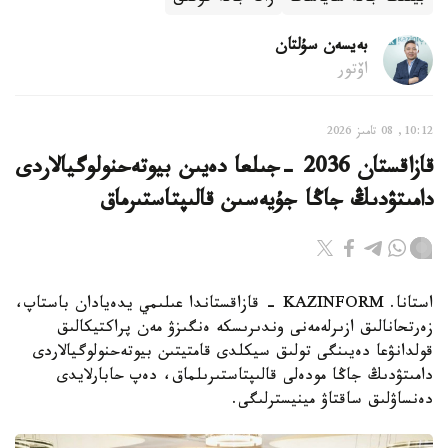
بەيسەن سۇلتان
اۆتور
10:12, 08 تامىز 2026
قازاقستان 2036 -جىلعا دەيىن بيوتەحنولوگيالاردى
دامىتۋدىڭ جاڭا جۇيەسىن قالىپتاستىرماق
استانا. KAZINFORM - قازاقستاندا عىلىمي يدەيادان باستاپ،
زەرتحانالىق ازىرلەمەنى وندىرىسكە ەنگىزۋ مەن پراكتيكالىق
قولدانۋعا دەيىنگى تولىق سيكلدى قامتيتىن بيوتەحنولوگيالاردى
دامىتۋدىڭ جاڭا مودەلى قالىپتاستىرىلماق، دەپ حابارلايدى
دەنساۋلىق ساقتاۋ مينيسترلىگى.