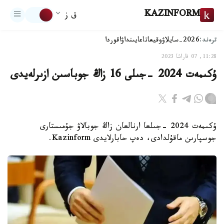
KAZINFORM
ق ز
ترەند:
2026-سايلاۋ
وقيعا
تاعايىنداۋ
اقوردا
11:28, 07 قاراشا 2023
ۇكىمەت 2024 -جىلى 16 زاڭ جوباسىن ازىرلەيدى
ۇكىمەت 2024 -جىلعا ارنالعان زاڭ جوبالاۋ جۇمىستارى
جوسپارىن ماقۇلدادى، دەپ حابارلايدى Kazinform.