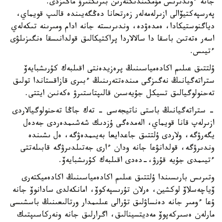
جانە ءوندىرىس مۇمكىندىكتەرىن بىرىكتىرۋ ماڭىزدى.
پەرسپەكتيۆالى ازىرلەمەلەر زەرتحانا دەڭگەيىندە قالىپ قويماي،
دياگنوستيكادا، ەمدەۋدە، وندىرىستە جانە ادام ومىرىنە تىكەلەي
اسەر ەتەتىن باسقا دا سالالاردا پراكتيكالىق قولدانىسقا ەنگىزىلۋى
ءتيىس.
ۇلتتىق عىلىم اكادەمياسىنىڭ پرەزيدەنتى اقىلبەك كۇرىشبايەۆ
ستراتەگيانىڭ نەگىزگى مىندەتتەرىنىڭ ءبىرى قازاقستاندا تولىق
تەحنولوگيالىق تسيكل جۇيەسىن قالىپتاستىرۋ ەكەنىن ايتتى.
- ستراتەگيانىڭ باستى ناتيجەسى - تەك جاڭا تەحنولوگيالاردى
ازىرلەپ قانا قويماي، الەمدەگى ۇزدىك شەشىمدەردى جەدەل
يگەرۋگە، ولاردى ۇلتتىق جاعدايعا بەيىمدەۋگە، ەل ىشىندە
وندىرۋگە، قولدانۋعا جانە ودان ءارى جەتىلدىرۋگە قابىلەتتى
ءتيىمدى جۇيە قۇرۋ،-دەدى اقىلبەك كۇرىشبايەۆ.
وتىرىس بارىسىندا ۇلتتىق عىلىم اكادەمياسىنىڭ اكادەميكتەرى
ۆياچەسلاۆ لوكشين، ەرلان تۇرىسپەكوۆ، امانكەلدى سادانوۆ جانە
ۇعا ءومىر جانە دەنساۋلىق تۋرالى عىلىمدار ورتالىعىنىڭ باسشىسى
مارلەن ەسىركەپوۆ مەديتسينالىق، اگرارلىق جانە ونەركاسىپتىك