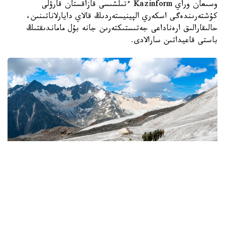
وسىعان وراي Kazinform ءتىلشىسى قازاقستان قارۋلى
كۇشتەرىندەگى اسكەري الپينيستەردىڭ قالاي دايارلاناتىنىن،
حالىقارالىق ارەناداعى جەتىستىكتەرىن جانە بۇل ماماندىقتىڭ
باستى قاعيداتىن سارالادى.
Фото: Қорғаныс министрліг
كىمدەر اسكەري الپينيست بولا الادى؟