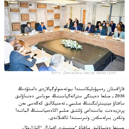
Фото: Денсаулық сақтау министрлігі
قازاقستان رەسپۋبليكاسىندا بيوتەحنولوگيالاردى دامىتۋدىڭ
2036-جىلعا دەيىنگى ستراتەگياسىنىڭ جوباسى دەنساۋلىق
ساقتاۋ مينيسترلىگىنىڭ عىلىمي-تەحنيكالىق كەڭەسى مەن
پرەزيدەنت جانىنداعى ۇلتتىق عىلىم اكادەمياسىنىڭ الماتىدا
وتكەن بىرلەسكەن وتىرىسىندا تالقىلاندى.
جيىنعا دەنساۋلىق ساقتاۋ ءمينيسترى اقمارال ءالنازاروۆا،