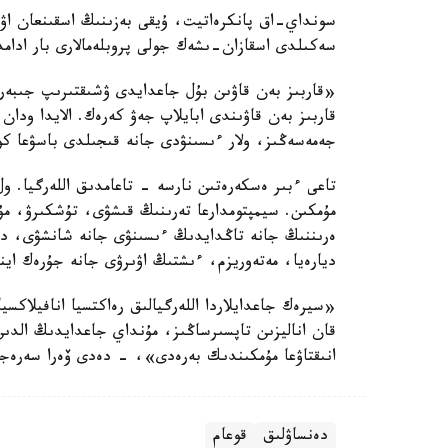
سونداي-اق پانكرەاتيت، ۇيقى بەزىنىڭ اسقىنعان اۋرۋ
سەكىلدى اسقازان-ىشەك جولى پروبلەمالارى بار ادامد
«قاربىز بەن قاۋىن بۇل جاعدايدى ۋشىقتىرىپ جىبە
قاربىز بەن قاۋىندى ابايلاپ جەۋ كەرەك. الايدا ودا
جەمەسەڭىز، ولار ءىسىنۋدى جانە قىجىلدى باسۋعا 
تاعى ءبىر ەسكەرەتىن نارسە - تاعامدىق اللەرگيا. ول 
مۇمكىن. سيمپتومدارعا تەرىنىڭ قىشۋى، تۇشكىرۋ، مۇ
ەرىننىڭ جانە تاڭدايدىڭ ءىسىنۋى جانە شانشۋى، دەن
ديارەيا، مەتەوريزم، ءىشتىڭ اۋىرۋى جانە جۇرەك اين
قان اناليزىن تاپسىرساڭىز، مۇنداي جاعدايدىڭ الدىن ا
انىقتاۋعا مۇمكىندىك بەرەدى»، - دەدى ۆەرا سەرەجي
دەنساۋلىق
قوعام