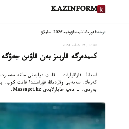
KAZINFORM
ترەند:
اقوردا
تاعايىنداۋ
وقيعا
2026-سايلاۋ
17:40, 19 شىلدە 2024
كىمدەرگە قاربىز بەن قاۋىن جەۋگە 
استانا. قازاقپارات - قانت ديابەتى جانە سەمىزدىك
بەردى، - دەپ حابارلايدى Massaget.kz.