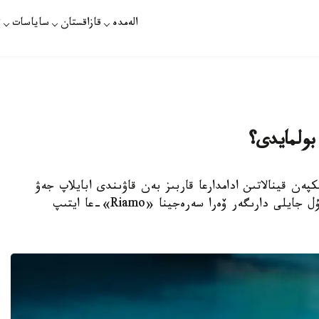
الەمدە
قازاقستان
ساياسات
ت
بولمايدى؟
پەن قينالاتىن ادامدارعا قاربىز بەن قاۋىندى ابايلاپ جەۋ
كەرەك. سەبەبى ولاردىڭ قۇرامىندا قانت كوپ. بۇل جايلى دارىگەر ۆەرا سەرەجينا «Riamo»-عا ايتىپ