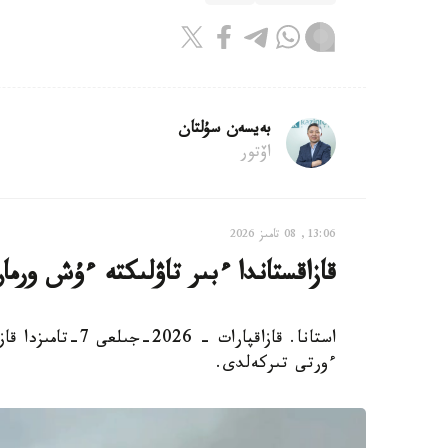
بەيسەن سۇلتان
اۆتور
13:06, 08 تامىز 2026
قازاقستاندا ءبىر تاۋلىكتە ءۇش ورم
استانا. قازاقپارا
ءورتى تىركەلدى.