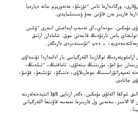
لارى، ورگاندارعا تاس ءتۇزىلۋ، مەتەوريزم جانە ديارەيا
ارعا قاربىز بەن قاۋىن جەۋ ۇسىنىلمايدى.
رۋى مۇمكىن. سونداي-اق نەسەپ ايداعىش اسەرى ءۇشىن
ن تولىقتاي باس تارتۋدىڭ قاجەتى جوق. شامادان ارتىق
كومەكتەسەدى»، - دەپ ءتۇسىندىردى دارىگەر.
ارامشوپتەردىڭ توڭازىنا اللەرگياسى بار ادامداردا تۋىنداۋى
رىننان سۋ اعۋ، مۇرىننىڭ بىتەلۋى، تاماقتىڭ، ءتىلدىڭ،
ە تەمپەراتۋراسىنىڭ جوعارىلاۋى، ەنتىگۋ، تۇنشىعۋ، قۇسۋ،
ۋى جاتادى.
«سيرەك جاعدايلاردا اللەرگيالىق رەاكتسيا انافيلاكسيالىق شوكقا اكەلۋى مۇمكىن. ەگەر ارنايى IgE انتيدەنەلەرىنە
لا الاسىز. سەبەبى ول قاربىزعا نەمەسە قاۋىنعا اللەرگيانى
نا.