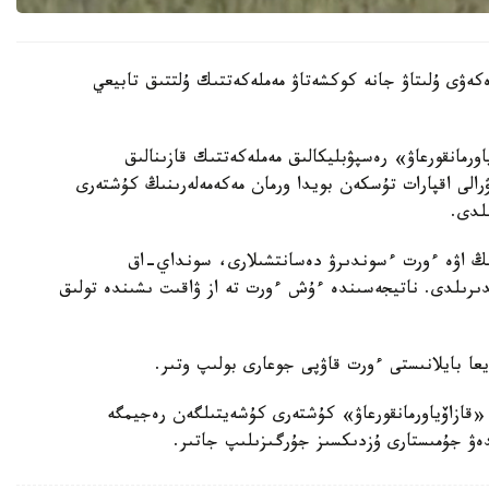
كەۋى ۇلىتاۋ جانە كوكشەتاۋ مەملەكەتتىك ۇلتتىق تابيعي
رمانقورعاۋ» رەسپۋبليكالىق مەملەكەتتىك قازىنالىق
ۋرالى اقپارات تۇسكەن بويدا ورمان مەكەمەلەرىنىڭ كۇشتەرى
لدى.
نىڭ اۋە ءورت ءسوندىرۋ دەسانتشىلارى، سونداي-اق
دىرىلدى. ناتيجەسىندە ءۇش ءورت تە از ۋاقىت ىشىندە تولىق
يعا بايلانىستى ءورت قاۋپى جوعارى بولىپ وتىر.
«قازاۆياورمانقورعاۋ» كۇشتەرى كۇشەيتىلگەن رەجيمگە
لدەۋ جۇمىستارى ۇزدىكسىز جۇرگىزىلىپ جاتىر.