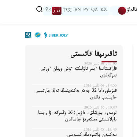
الداۋ
KZ
QZ
РУ
EN
中文
ق ز
ЎЗ
تاقىرىپقا قاتىستى
13:06, 08 تامىز 2026
قازاقستاندا ءبىر تاۋلىكتە ءۇش ورمان ءورتى
تىركەلدى
14:56, 06 تامىز 2026
قىزىلوردادا 32 جەكە مەكتەپتىڭ تەڭ جارتىسى
جابىلىپ قالدى
10:07, 06 تامىز 2026
نوسەر، بۇرشاق، داۋىل: 16 وڭىرگە اۋا رايىنا
بايلانىستى ەسكەرتۋ جاسالدى
11:40, 05 تامىز 2026
سەكسەن باتىردىڭ كىسەسى