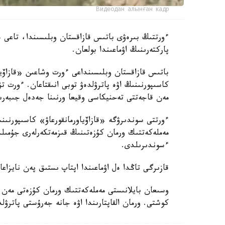
Видеодан алынған кадр
ءورتتىڭ بىرەۋى باتىس قازاقستان وبلىسىندا، تاعى ە
پاركتەرىنىڭ اۋماعىندا بولعان.
باتىس قازاقستان وبلىسىنداعى ءورت وشاعىن «قازاۆياو
كاسىپورنىنىڭ اۋە پاترۋلدەۋ توبى انىقتاعان. ءورت ت
مەن قاجەتتى تەحنيكاسى وقيعا ورنىنا جەدەل جىبەرى
ءورتتى سوندىرۋگە «قازاۆياورمانقورعاۋ» كاسىپورنى
مەملەكەتتىك ورمان كۇزەتىنىڭ قىزمەتكەرلەرى جۇمىل
ءسوندىرىلدى.
قازىرگى تاڭدا ەل اۋماعىندا اپتاپ ىستىق پەن نايزاعا
وسىعان بايلانىستى مەملەكەتتىك ورمان كۇزەتى مەن 
كوشتى. ورمان القاپتارىندا اۋە جانە جەرۇستى پاترۋ