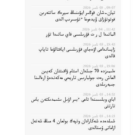
09:07, 05 تامىز 2026
تيان-شان قوڭىر ايۋىنىڭ سيرەك ساتتەرىن
فوتوتۇزاق ۆيدەوعا ءتۇسىرىپ الدى
11:42, 04 تامىز 2026
الماتىدا ل ر ت قۇرىلىسى قاي ساتىدا تۇر
15:42, 03 تامىز 2026
زايسانداعى اۋەجاي قۇرىلىسى اياقتالۋعا تاياپ
قالدى
15:06, 03 تامىز 2026
ەلىمىزدە 70 جىلدان استام ۋاقىتتان كەيىن
العاش رەت جولبارىس تاريحي مەكەندەۋ ارەالىنا
جىبەرىلدى
14:52, 03 تامىز 2026
اباي وبلىسىندا تاعى ءبىر اۋىل ىشىمدىكتەن باس
تارتتى
14:23, 03 تامىز 2026
شىلدەدە شەكارادان وتپەك بولعان 4 مىڭ شەتەل
ازاماتى ۇستالدى