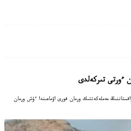
ان ءورتى تىركەلدى
ت - 2026-جىلعى 7-تامىزدا قازاقستاننىڭ مەملەكەتتىك ورمان قورى اۋماعىندا ءۇش ورمان