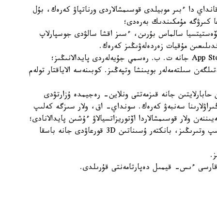
قانداي دا ءبىر موبيلدى قوسىمشالاردى ورناتپاۋ كەرەك، بۇل
عا كىرۋگە مۇمكىندىك بەرەدى؛
ينۆەستيتسيا سالماس بۇرىن، ءسىز اقشا سالۋدى جوسپارلاپ
دىلىعىن مۇقيات زەردەلەۋىڭىز كەرەك.
ىلگەن سىلتەمەلەر بويىنشا وتپەڭىز. كوبىنەسە الاياقتار تولەم
ن حابارلايتىن جانە قىزمەتتى ونلاين- رەجيمدە ۇزارتۋدى
ڭىراۋلارىنا سەنبەۋ كەرەك. سونداي- اق، ولار سىزگە كەلىپ
ن ولار قوسىمشالاردا اۆتوريزاتسيالاۋ ءۇشىن پايدالانادى؛
بانكينگ قىزمەتتەرىنە كىرۋ پارولدەرىن ۇنەمى وزگەرتىپ وتىرىڭىز، بانكتەر ۇسىناتىن 3D قورعاۋدى جانە باسقا
.
قارسى ءىس- قيمىل دەپارتامەنتى قۇرىلدى.