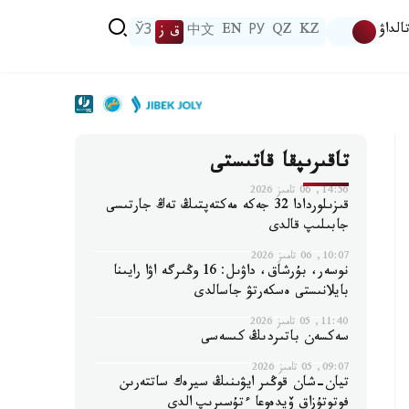
الداۋ
KZ
QZ
РУ
EN
中文
ق ز
ЎЗ
تاقىرىپقا قاتىستى
14:56, 06 تامىز 2026
قىزىلوردادا 32 جەكە مەكتەپتىڭ تەڭ جارتىسى
جابىلىپ قالدى
10:07, 06 تامىز 2026
نوسەر، بۇرشاق، داۋىل: 16 وڭىرگە اۋا رايىنا
بايلانىستى ەسكەرتۋ جاسالدى
11:40, 05 تامىز 2026
سەكسەن باتىردىڭ كىسەسى
09:07, 05 تامىز 2026
تيان-شان قوڭىر ايۋىنىڭ سيرەك ساتتەرىن
فوتوتۇزاق ۆيدەوعا ءتۇسىرىپ الدى