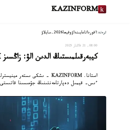
KAZINFORM
ترەند:
اقوردا
تاعايىنداۋ
وقيعا
2026-سايلاۋ
08:00, 21 قاڭتار 2025
كيبەرقىلمىستىڭ الدىن الۋ: زاڭسىز SIM بوكستار انىقتالىپ جاتىر
ءىس- قيمىل دەپارتامەنتىنىڭ جۇمىسىنا قاتىستى