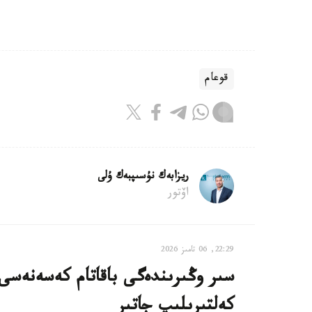
قوعام
ريزابەك نۇسىپبەك ۇلى
اۆتور
22:29, 06 تامىز 2026
سىر وڭىرىندەگى باقاتام كەسەنەسى م
كەلتىرىلىپ جاتىر