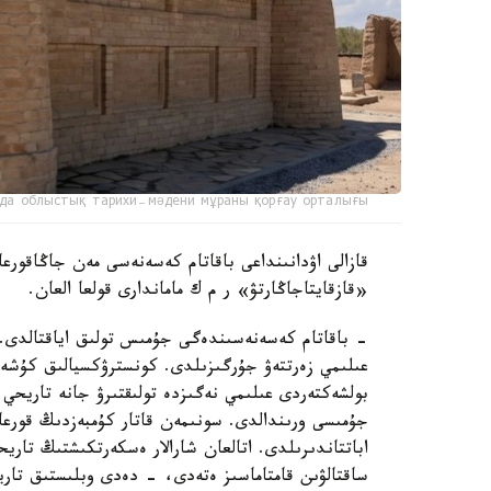
да облыстық тарихи-мәдени мұраны қорғау орталығы
قازالى اۋدانىنداعى باقاتام كەسەنەسى مەن جاڭاقورعان
«قازقايتاجاڭارتۋ» ر م ك ماماندارى قولعا العان.
- باقاتام كەسەنەسىندەگى جۇمىس تولىق اياقتالدى. ر
عىلىمي زەرتتەۋ جۇرگىزىلدى. كونسترۋكسيالىق كۇشەي
بولشەكتەردى عىلىمي نەگىزدە تولىقتىرۋ جانە تاريحي م
جۇمىسى ورىندالدى. سونىمەن قاتار كۇمبەزدىڭ قورعا
اباتتاندىرىلدى. اتالعان شارالار ەسكەرتكىشتىڭ تار
ساقتالۋىن قامتاماسىز ەتەدى، - دەدى وبلىستىق تاري