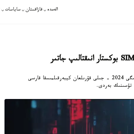
الەمدە
قازاقستان
ساياسات
ت
استانا. KAZINFORM - ىشكى ىستەر مينيسترلىگى 2024 - جىلى قۇرىلعان كيبەرقىلمىسقا قارسى
 تۇسىنىك بەردى.