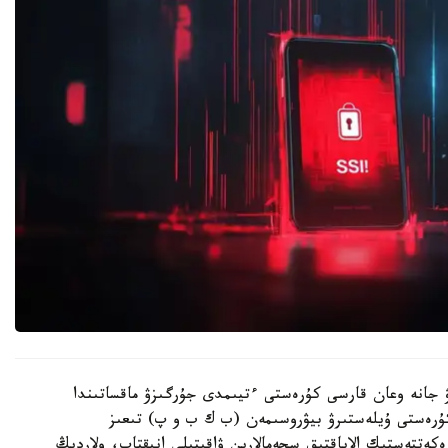
ۋ جانە وعان قارسى كۇرەستى ءتيىمدى جۇرگىزۋ ماقساتىندا
كۇرەستى ۇيلەستىرۋ بيۋروسىمەن (ب ك ب و پ) تىعىز
ەكەتتەستىك الاياقتىق سحەمالارىن ۋاقىتىلى انىقتاپ، ولاردىڭ