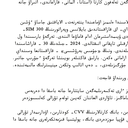
ان استام تىركەلمەگەن تەلەفون كارتا (استانا، الماتى، قاراعاندى، اتىراۋ جانە
قاراشادا الماتى قالاسىندا ەلىمىز اۋماعىندا ينتەرنەت- الاياقتىق جاساۋ ءۇشىن
پايدالانىلعان SIM-box قۇرىلعىسى انىقتالدى. سونداي- اق قازاقستاندىق بايلانىس وپەراتورىنىڭ 300 SIM-
ى ۇيىمداستىرعان ادام قاماۋعا الىندى. تەرگەۋ بارىسىندا ول
مۇنداي «جۇمىستى» Telegram-داعى حابارلاندىرۋ ارقىلى تاپقانى انىقتالدى. 2024 -جىلدىڭ 30 - قاراشاسىندا
لىپ، ودان 3 SIM- بوكس تاركىلەندى. ونىڭ «جۇمىس بەرۋشىسى» - قازاقستانعا وسىنداي
ماتى ەكەن. بارلىق فاكتىلەر بويىنشا تەرگەۋ ءجۇرىپ جاتىر.
ى جۇرگىزىلەدى، - دەپ اتالىپ وتكەن مينيسترلىك مالىمەتىندە.
 ورىنداۋ قاجەت:
ىز ءارى تەكسەرىلمەگەن سايتتارعا جانە باسقا دا دەربەس
ماڭىز. تاۋاردى العاننان كەيىن تولەم تۋرالى كەلىسسوزدەر
ەشكىمگە دەربەس دەرەكتەردى، قولدانىلۋ مەرزىمدەرىن، بانك كارتالارىنىڭ CVV- كودتارىن، اۋدارىمدار تۋرالى
پيا سوزدەردى بانك، پوليتسيا قىزمەتكەرلەرى جانە باسقا دا