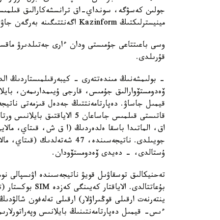
جولىن كەسۋگە، سونداي-اق ترانسشەكارالىق قىلمىست
مينيسترلىكتىڭ Kazinform اگەنتتىگىنە بەرگەن جاۋابىندا.
وسى باعىتتاعى جۇمىستى ودان ءارى جەتىلدىرۋ ماقسات
قۇرىلدى.
- بولىمشەنىڭ مىندەتتەرى - كيبەرقىلمىستاردىڭ الد
قيمىل جاساۋ. دەپارتامەنتتىڭ جەدەل قىزمەتى ناتيجەسى
ۇستالدى، - دەيدى ۆەدومستۆودان.
ينتەرنەت ارقىلى قوڭىراۋلار) ارقىلى تەلەفون شالۋدىڭ