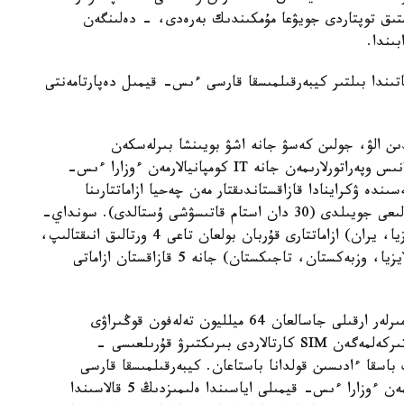
ىق توپتاردى جويۋعا مۇمكىندىك بەرەدى، - دەلىنگەن
ىندا بىلتىر كيبەرقىلمىسقا قارسى ءىس- قيمىل دەپارتامەنتى
ىن الۋ، جولىن كەسۋ جانە اشۋ بويىنشا بىرلەسكەن
ۆەدومستۆوارالىق جۇمىس، قارجى ۇيىمدارىمەن، بايلانىس وپەراتورلارىمەن جانە IT كومپانيالارمەن ءوزارا ءىس-
ندە ۋكراينادا قازاقستاندىقتار مەن چەحيا ازاماتتارىنا
قاتىستى قىلمىس جاساعان 5 الاياقتىق بايلانىس ورتالىعى جويىلدى (30 دان استام قاتىسۋشى ۇستالدى). سونداي-
اق، الماتىدا باسقا ەلدەردىڭ (ا ق ش، قىتاي، مالايزيا، يران) ازاماتتارى قۇربان بولعان تاعى 4 ورتالىق انىقتالىپ،
جويىلدى. ناتيجەسىندە، 47 شەتەلدىك (قىتاي، مالايزيا، وزبەكستان، تاجىكستان) جانە 5 قازاقستان ازاماتى
تەحنيكالىق توسقاۋىل قويۋ ناتيجەسىندە اۋىسپالى نومىرلەر ارقىلى جاسالعان 64 ميلليون تەلەفون قوڭىراۋى
بۇعاتتالدى. الاياقتار كەيىنگى كەزدە SIM بوكستار (تىركەلمەگەن SIM كارتالاردى بىرىكتىرۋ قۇرىلعىسى -
 باسقا ءادىسىن قولدانا باستاعان. كيبەرقىلمىسقا قارسى
ءىس- قيمىل دەپارتامەنتىنىڭ بايلانىس وپەراتورلارىمەن ءوزارا ءىس- قيمىلى اياسىندا ەلىمىزدىڭ 5 قالاسىندا