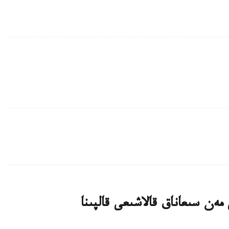
ەن سىعاناق قالاشىعى قالپىنا