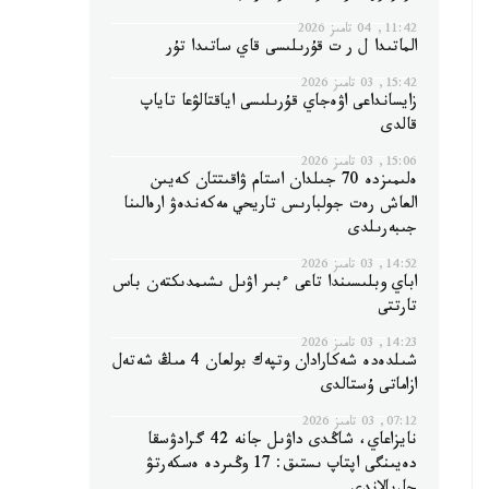
11:42, 04 تامىز 2026
الماتىدا ل ر ت قۇرىلىسى قاي ساتىدا تۇر
15:42, 03 تامىز 2026
زايسانداعى اۋەجاي قۇرىلىسى اياقتالۋعا تاياپ
قالدى
15:06, 03 تامىز 2026
ەلىمىزدە 70 جىلدان استام ۋاقىتتان كەيىن
العاش رەت جولبارىس تاريحي مەكەندەۋ ارەالىنا
جىبەرىلدى
14:52, 03 تامىز 2026
اباي وبلىسىندا تاعى ءبىر اۋىل ىشىمدىكتەن باس
تارتتى
14:23, 03 تامىز 2026
شىلدەدە شەكارادان وتپەك بولعان 4 مىڭ شەتەل
ازاماتى ۇستالدى
07:12, 03 تامىز 2026
نايزاعاي، شاڭدى داۋىل جانە 42 گرادۋسقا
دەيىنگى اپتاپ ىستىق: 17 وڭىردە ەسكەرتۋ