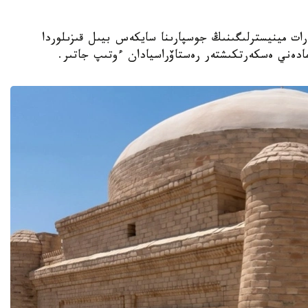
نيەت جانە اقپارات مينيسترلىگىنىڭ جوسپارىنا سايكەس بيىل قىزىلوردا
مادەني ەسكەرتكىشتەر رەستاۆراسيادان ءوتىپ جاتىر.