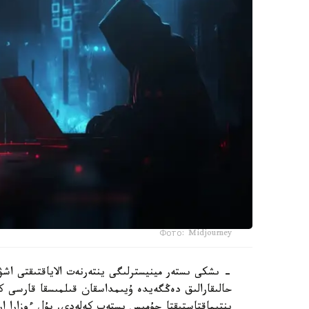
Фото: Midjourney
- ىشكى ىستەر مينيسترلىگى ينتەرنەت الاياقتىقتى اش
حالىقارالىق دەڭگەيدە ۇيىمداسقان قىلمىسقا قارسى 
ىنتىماقتاستىقتا جۇمىس ىستەپ كەلەدى. بۇل ءوزارا ار