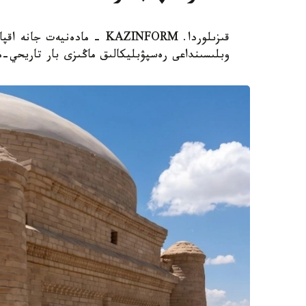
قىزىلوردا. KAZINFORM - مادە
وبلىسىنداعى رەسپۋبليكالىق ماڭىزى بار تاريحي-