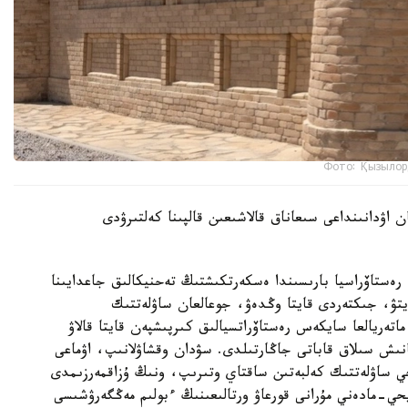
Фото: Қызылор
 اۋدانىنداعى سىعاناق قالاشىعىن قالپىنا كەلتىرۋدى
ەستاۆراسيا بارىسىندا ەسكەرتكىشتىڭ تەحنيكالىق جاعدايىنا
تۋ، جىكتەردى قايتا وڭدەۋ، جوعالعان ساۋلەتتىك
اتەريالعا سايكەس رەستاۆراتسيالىق كىرپىشپەن قايتا قالاۋ
نىش سىلاق قاباتى جاڭارتىلدى. سۋدان وقشاۋلانىپ، اۋماعى
يحي ساۋلەتتىك كەلبەتىن ساقتاي وتىرىپ، ونىڭ ۇزاقمەرزىمدى
حي-مادەني مۇرانى قورعاۋ ورتالىعىنىڭ ءبولىم مەڭگەرۋشىسى