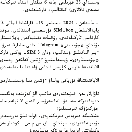
وسىنداي 23 قۇرىلعى جانە 6 مىڭن
سەمەي قالالارى) انىقتالىپ، تاركىلەندى.
- ماسەلەن، 2024 -جىلعى 19- 
كارتاسى تاركىلەندى. رۇقسات ەتىلمەگەن بايلانىستارد
ءبىر الماتىلىق ۇستا
«جۇمىستاردى» ۇيىمداستىرۋ ءۇشىن كەلگەن رەسەي ازا
الاياقتىققا قارسى كۇرەس الداعى ۋاقىتتا دا بەلسەند
الاياقتىقتىڭ قۇربانى بولماۋ ءۇشىن مىنا ۇسىنىستاردى
تاۋارلار مەن قىزمەتتەردى ساتىپ الۋ كەزىندە بەلگىس
دەرەكتەرگە سەنبەۋ. تەكسەرۋسىز الدىن الا تولەم جاسا
جۇرگىزۋگە تىرىسىڭىز؛
تۇبىرتەكتەردى، سونداي- اق س م س- كودتار مەن قۇ
وكىلەتتى ادامدارعا بەرۋگە بولمايدى؛