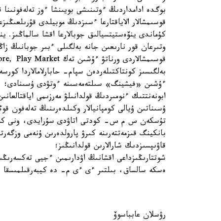
بوگدە ادامداردىڭ ءوتىنىشى بويىنشا ءوز تەلەفونىنا 
قوسىمشالار الاياقتارعا ءسىزدىڭ موبيلدى قۇرىلعىڭىز
كۇماندى ينۆەستيتسيالىق جوبالارعا اقشا سالماڭىز. 
وتىرعان قور نارىعىن جانە بەلگىلى ءبىر جوبانىڭ زاڭ
قوسىمشالاردى ورناتۋ ءۇشىن تەك App Store, Play Market جانە ت. ب. رەسمي جۇيەلەردى پايدالانىڭىز؛
بەلگىسىز كونتاكتىلەردەن سپام- حابارلامالاردا كورسەت
ءۇشىن «فيشينگ» سىلتەمەسىنە ءوتۋدى ۇسىنادى؛
ابونەنتتىك ءنومىردىڭ قولدانىلۋ مەرزىمى اياقتالعانى
ۇسىناتىن ۇيالى كومپانيالار وكىلدەرىنىڭ تەلەفون قو
تۇسكەن س م س- كودتى اتاۋدى سۇرايدى، ونى كەيىننە
قاۋىپسىزدىك شارالارىن قولدانىڭىز؛
شوتتارىڭىزداعى اقشانىڭ اۋدارىمىن ءجيى تەكسەرىڭىز
ەسكە سالساق، بىلتىر ءى ءى م- دە كيبەرقىلمىسقا 
رۋسلان عابباسوۆ