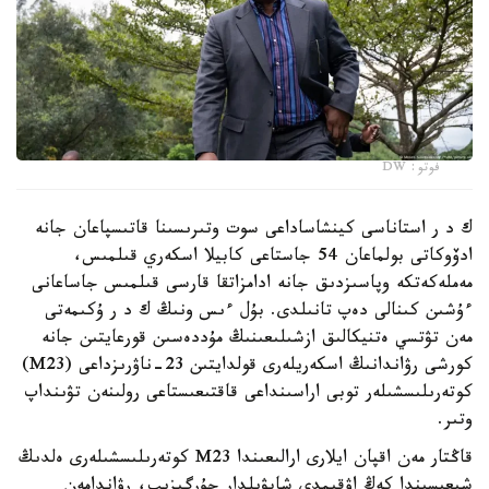
فوتو: DW
ك د ر استاناسى كينشاساداعى سوت وتىرىسىنا قاتىسپاعان جانە
ادۆوكاتى بولماعان 54 جاستاعى كابيلا اسكەري قىلمىس،
مەملەكەتكە وپاسىزدىق جانە ادامزاتقا قارسى قىلمىس جاساعانى
ءۇشىن كىنالى دەپ تانىلدى. بۇل ءىس ونىڭ ك د ر ۇكىمەتى
مەن تۋتسي ەتنيكالىق ازشىلىعىنىڭ مۇددەسىن قورعايتىن جانە
كورشى رۋاندانىڭ اسكەريلەرى قولدايتىن 23-ناۋرىزداعى (M23)
كوتەرىلىسشىلەر توبى اراسىنداعى قاقتىعىستاعى رولىنەن تۋىنداپ
وتىر.
قاڭتار مەن اقپان ايلارى ارالىعىندا M23 كوتەرىلىسشىلەرى ەلدىڭ
شىعىسىندا كەڭ اۋقىمدى شابۋىلدار جۇرگىزىپ، رۋاندامەن