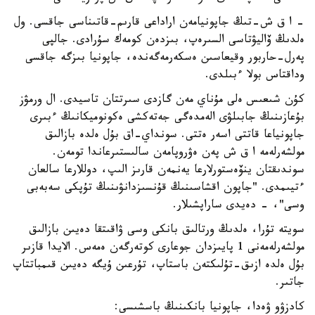
- ا ق ش-تىڭ جاپونيامەن اراداعى قارىم-قاتىناسى جاقسى. ول
ەلدىڭ ۆاليۋتاسى السىرەپ، بىزدەن كومەك سۇرادى. جالپى
پەرل-حاربور وقيعاسىن ەسكەرمەگەندە، جاپونيا بىزگە جاقسى
وداقتاس بولا ءبىلدى.
كۇن شىعىس ەلى مۇناي مەن گازدى سىرتتان تاسيدى. ال ورمۋز
بۇعازىنىڭ جابىلۋى الەمدەگى جەتەكشى ەكونوميكانىڭ ءبىرى
جاپونياعا قاتتى اسەر ەتتى. سونداي-اق بۇل ەلدە بازالىق
مولشەرلەمە ا ق ش پەن ەۋروپامەن سالىستىرعاندا تومەن.
سوندىقتان ينۆەستورلارعا يەنمەن قارىز الىپ، دوللارعا سالعان
ءتيىمدى. "جاپون اقشاسىنىڭ قۇنسىزدانۋىنىڭ تۇپكى سەبەبى
وسى"، - دەيدى ساراپشىلار.
سويتە تۇرا، ەلدىڭ ورتالىق بانكى وسى ۋاقىتقا دەيىن بازالىق
مولشەرلەمەنى 1 پايىزدان جوعارى كوتەرگەن ەمەس. الايدا قازىر
بۇل ەلدە ازىق-تۇلىكتەن باستاپ، تۇرعىن ۇيگە دەيىن قىمباتتاپ
جاتىر.
كادزۋو ۋەدا، جاپونيا بانكىنىڭ باسشىسى: