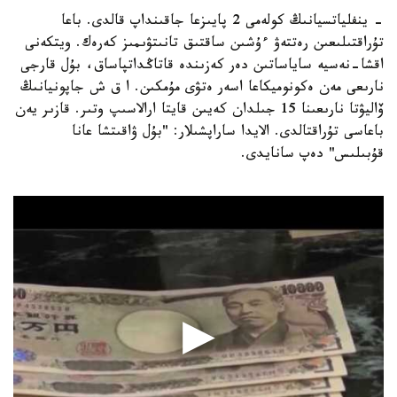
- ينفلياتسيانىڭ كولەمى 2 پايىزعا جاقىنداپ قالدى. باعا
تۇراقتىلىعىن رەتتەۋ ءۇشىن ساقتىق تانىتۋىمىز كەرەك. ويتكەنى
اقشا-نەسيە ساياساتىن دەر كەزىندە قاتاڭداتپاساق، بۇل قارجى
نارىعى مەن ەكونوميكاعا اسەر ەتۋى مۇمكىن. ا ق ش جاپونيانىڭ
ۆاليۋتا نارىعىنا 15 جىلدان كەيىن قايتا ارالاسىپ وتىر. قازىر يەن
باعاسى تۇراقتالدى. الايدا ساراپشىلار: "بۇل ۋاقىتشا عانا
قۇبىلىس" دەپ سانايدى.