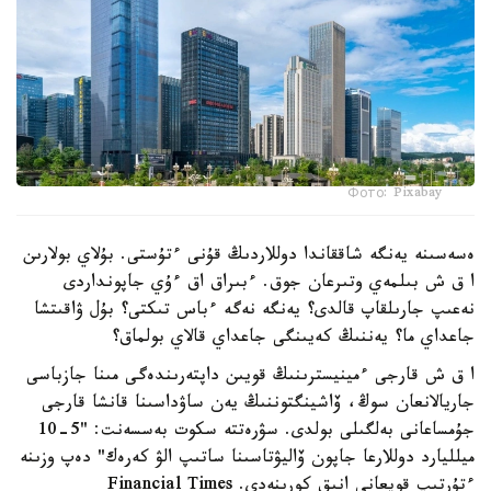
Фото: Pixabay
ەسەسىنە يەنگە شاققاندا دوللاردىڭ قۇنى ءتۇستى. بۇلاي بولارىن
ا ق ش بىلمەي وتىرعان جوق. ءبىراق اق ءۇي جاپونداردى
نەعىپ جارىلقاپ قالدى؟ يەنگە نەگە ءباس تىكتى؟ بۇل ۋاقىتشا
جاعداي ما؟ يەننىڭ كەيىنگى جاعداي قالاي بولماق؟
ا ق ش قارجى ءمينيسترىنىڭ قويىن داپتەرىندەگى مىنا جازباسى
جاريالانعان سوڭ، ۆاشينگتوننىڭ يەن ساۋداسىنا قانشا قارجى
جۇمساعانى بەلگىلى بولدى. سۋرەتتە سكوت بەسسەنت: "5-10
ميلليارد دوللارعا جاپون ۆاليۋتاسىنا ساتىپ الۋ كەرەك" دەپ وزىنە
ءتۇرتىپ قويعانى انىق كورىنەدى. Financial Times