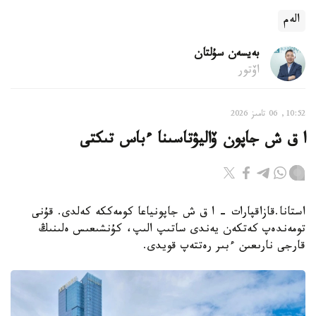
الەم
بەيسەن سۇلتان
اۆتور
10:52, 06 تامىز 2026
ا ق ش جاپون ۆاليۋتاسىنا ءباس تىكتى
استانا.قازاقپارات - ا ق ش جاپونياعا كومەككە كەلدى. قۇنى
تومەندەپ كەتكەن يەندى ساتىپ الىپ، كۇنشىعىس ەلىنىڭ
قارجى نارىعىن ءبىر رەتتەپ قويدى.