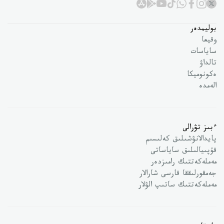
بوليمدەر
وقيعا
ساياسات
تالداۋ
ەكونوميكا
الەمدە
ءبىز تۋرالى
پايدالانۋشىلىق كەلىسىم
قۇپىيالىلىق ساياساتى
مەملەكەتتىك رامىزدەر
جەمقورلىققا قارسى شارالار
مەملەكەتتىك ساتىپ الۋلار