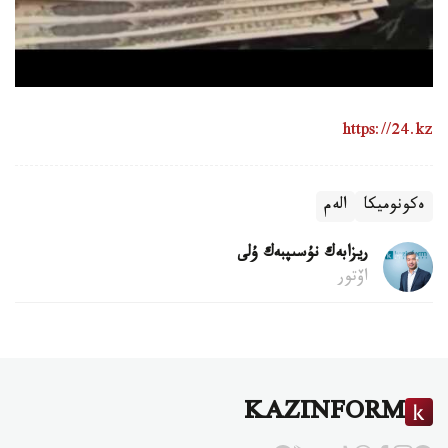
https://24.kz
ەكونوميكا
الەم
ريزابەك نۇسىپبەك ۇلى
اۆتور
KAZINFORM