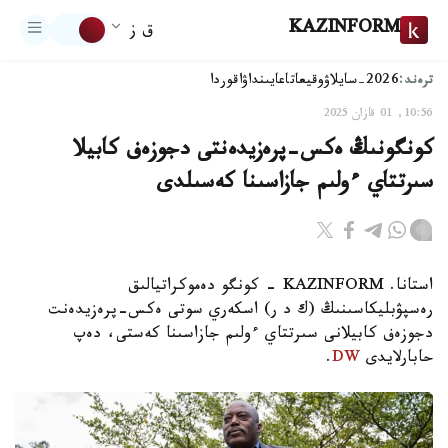
KAZINFORM
ق ز
ترەند:
2026-سايلاۋ
وقيعا
تاعايىنداۋ
اقوردا
10:56, 01 قازان 2025
كونگونىڭ ەكس-پرەزيدەنتى دجوزەف كابيلا
سىرتتاي ءولىم جازاسىنا كەسىلدى
استانا. KAZINFORM - كونگو دەموكراتيالىق
رەسپۋبليكاسىنىڭ (ك د ر) اسكەري سوتى ەكس-پرەزيدەنت
دجوزەف كابيلانى سىرتتاي ءولىم جازاسىنا كەستى، دەپ
حابارلايدى
DW
.