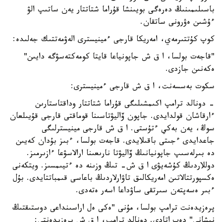
باسىلىمىنىڭ دەرەگى بويىنشا قۇراما شتاتتار يەن ساتىپ الۋ
ءۇشىن ەۋرونى ساتقان.
كوپ كۇتتىرمەي، امەريكا قارجى ءمينيسترى الەۋمەتتىك جەلىدە:
"قاجەت بولسا، ا ق ش جاپونياعا قايتا كومەكتەسۋگە دايىن"
ەكەنىن جازدى.
سكوت بەسسەنت، ا ق ش قارجى ءمينيسترى:
- دونالد ترامپ اكىمشىلىگى قۇراما شتاتتار وداقتاستارىن
ءارقاشان قولدايدى. جاپون ۆاليۋتاسىنا قوماقتى قارجى قۇيىلعان
سوڭ، يەن بەكي ءتۇستى. ا ق ش قارجى مينيسترلىگى
جاعدايدى ءجىتى باقىلايدى. قاجەت بولسا، ءبىز بۇدان كەيىن
دە بىرلەسىپ جاپونيانىڭ ۆاليۋتا نارىعىنا ارالاسۋعا ءازىرمىز.
دوللاردىڭ كۇشەيۋى ا ق ش- تىڭ وزىنە دە ءتيىمسىز. ويتكەنى
ەكسپورتتالاتىن امەريكالىق تاۋارلاردىڭ باعاسى قىمباتتايدى. بۇل
ءبىر ەسەپتەن سىرتقى ساۋداعا اسەر ەتەدى.
پرەزيدەنت ترامپ بولسا، مۇنى "ەكى ەل اراسىنداعى دوستىقتىڭ
نىشانى" دەپ اتادى. دونالد ترامپ، ا ق ش پرەزيدەنتى: