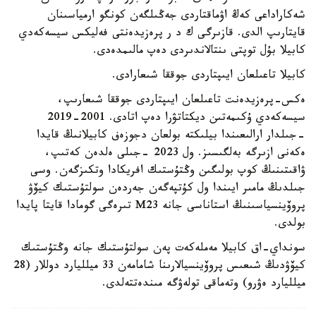
شەكاراداعى كەڭ اۋماقتاردى جەڭىلگەن كونگو ارمياسىنان
قايتارىپ الدى. قازىرگى ك د ر پرەزيدەنتى فەليكس سيسەكەدي
كابيلا بۇل توپتى ىنتالاندىردى دەپ مالىمدەدى.
كابيلا تاعىلعان ايىپتاردى جوققا شىعارادى.
ەكس-پرەزيدەنت تاعىلعان ايىپتاردى جوققا شىعارىپ،
سيسەكەدي ۇكىمەتىن ديكتاتۋرا دەپ اتادى. 2001-2019
-جىلدار ارالىعىندا بيلىكتە بولعان دجوزەف كابيلانىڭ قايدا
ەكەنى ازىرگە بەلگىسىز. ول 2023 -جىلى ەلدەن كەتىپ،
ۋاقىتىنىڭ كوپ بولىگىن وڭتۇستىك افريكادا وتكىزگەن. وسى
جىلدىڭ مامىر ايىندا ول كۇتپەگەن جەردەن سولتۇستىك كيۆۋ
پروۆينسياسىنىڭ استاناسى جانە M23 تىرەگى گومادا قايتا پايدا
بولدى.
سونداي-اق كابيلا مەملەكەت پەن سولتۇستىك جانە وڭتۇستىك
كيۆۋدىڭ شىعىس پروۆينسيالارىنا شامامەن 33 ميلليارد دوللار (28
ميلليارد ەۋرو) وتەماقى تولەۋگە مىندەتتەلدى.