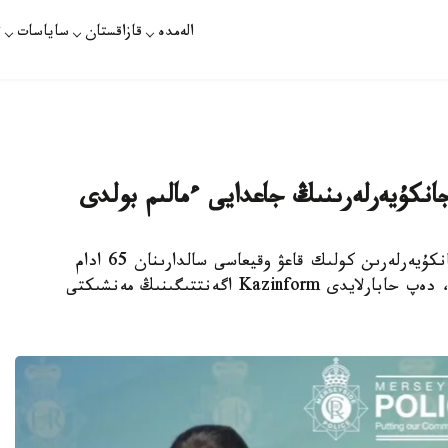
الەمدە
قازاقستان
ساياسات
ت
نكۇيەرلەرىنىڭ جاعدايى ءمالىم بولدى
استانا. KAZINFORM - «ليۆەرپۋل» كلۋبى جانكۇيەرلەرىن كولىك قاعۋ وقيعاسى سالدارىنان 65 ادام
زارداپ شەگىپ، ولاردىڭ 11 ى اۋرۋحانادا جاتىر، دەپ حابارلايدى Kazinform اگەنتتىگىنىڭ مەنشىكتى