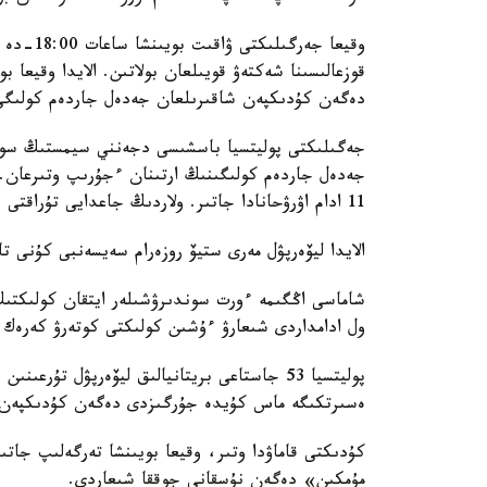
وقيعا جەر
قوزعالىسىنا شەكتەۋ قويىلعان بولاتىن. الايدا وقيعا 
دەگەن كۇدىكپەن شاقىرىلعان جەدەل جاردەم كولىگى 
جەدەل جاردەم كولىگىنىڭ ارتىنان ءجۇرىپ وتىرعان. 
11 ادام اۋرۋحانادا جاتىر. ولاردىڭ جاعدايى تۇراقتى دەپ باعالانىپ وتىر.
الايدا ليۆەرپۋل مەرى ستيۆ روزەرام سەيسەنبى كۇنى ت
شاماسى اڭگىمە ءورت سوندىرۋشىلەر ايتقان كولىكتىڭ 
ول ادامداردى شىعارۋ ءۇشىن كولىكتى كوتەرۋ كەرەك 
پوليتسيا 53 جاستاعى بريتانيالىق ليۆەرپۋل تۇ
ەسىرتكىگە ماس كۇيدە جۇرگىزدى دەگەن كۇدىكپەن قا
كۇدىكتى قاماۋدا وتىر، وقيعا بويىنشا تەرگەلىپ جات
مۇمكىن» دەگەن نۇسقانى جوققا شىعاردى.