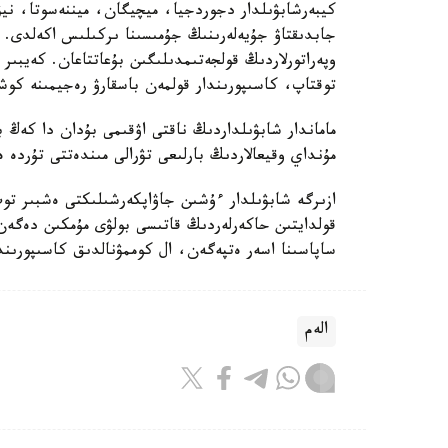
كيبەرشابۋىلدار دجوردجيا، ميچيگان، ميننەسوتا، ن
وپەراتورلاردىڭ قولجەتىمدىلىگىن بۇعاتتاعان. كەيبىر
توقتاپ، كاسىپورىندار قولمەن باسقارۋ رەجيمىنە كو
ماماندار شابۋىلداردىڭ ناقتى اۋقىمى بۇدان دا كەڭ ب
مۇنداي وقيعالاردىڭ بارلىعى تۋرالى مىندەتتى تۇردە 
ازىرگە شابۋىلدار ءۇشىن جاۋاپكەرشىلىكتى ەشبىر توپ
قولدايتىن حاكەرلەردىڭ قاتىسى بولۋى مۇمكىن دەگەن 
ساپاسىنا اسەر ەتپەگەن، ال كوممۋنالدىق كاسىپورىندار
الەم