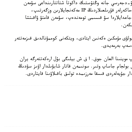
يۋ-دجەرسي جانە وڭتۇستىك داكوتا شتاتتارىنداعى سۋمەن
جابدىقتاۋ جۇيەلەرىنىڭ جۇمىسىنا ىركىلىس اكەلدى. حاكەرلەر قۇرىلعىلاردىڭ IP مەكەنجايلارىن وزگەرتىپ،
 جاعدايلاردا سۋ قىسىمى تومەندەپ، سۋمەن قامتۋ ۋاقىتشا
شكەن.
ولۋى مۇمكىن ەكەنىن ايتادى، ويتكەنى كوممۋنالدىق قىزمەتتەر
ەسەپ بەرمەيدى.
 موينىنا العان جوق. ا ق ش بيلىگى بۇل ارەكەتتەرگە يران
بولجام جاساپ وتىر. سونىمەن قاتار شابۋىلدار اۋىز سۋدىڭ
 جۇيەلەردى قىسقا مەرزىمدە تولىق باقىلاۋىنا قايتاردى.