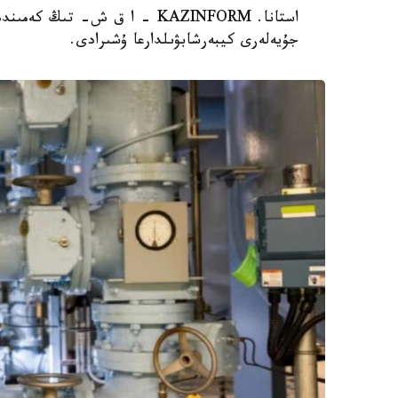
جۇيەلەرى كيبەرشابۋىلدارعا ۇشىرادى.