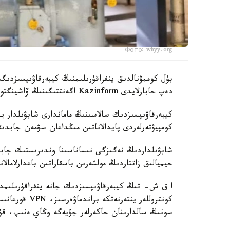
Фото: whyy.org
بۇل كوممۋنالدىق ينفراقۇرىلىمنىڭ كيبەرقاۋىپسىزدىگ
دەپ حابارلايدى Kazinform اگەنتتىگىنىڭ ۆاشينگتونداعى مەنشىكتى ءتىلشىسى CBS News-كە سىلتەمە جاساپ.
كيبەرقاۋىپسىزدىك سالاسىنىڭ ماماندارى شابۋىلدار 
كومپيۋتەرلەردى پايدالاناتىن مىڭداعان سۋمەن جابد
شابۋىلداردىڭ نەگىزگى نىساناسىنا وندىرىستىك جابدى
حيميالىق زاتتاردىڭ مولشەرىن باسقاراتىن باعدارلامالاناتىن لوگ
كونتروللەر ينت
سونىڭ سالدارىنان حاكەرلەر جۇيەگە وڭاي ەنىپ، قۇر