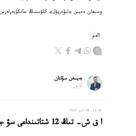
وسىعان دەيىن «ليۆەرپۋل» كلۋبىنىڭ جانكۇيەرلەرىن ك
الەم
بەيسەن سۇلتان
اۆتور
11:40, 08 تامىز 2026
ا ق ش- تىڭ 12 شتاتىنداعى سۋ جۇيەلەرى كيبەرشابۋىلعا ۇشىرادى