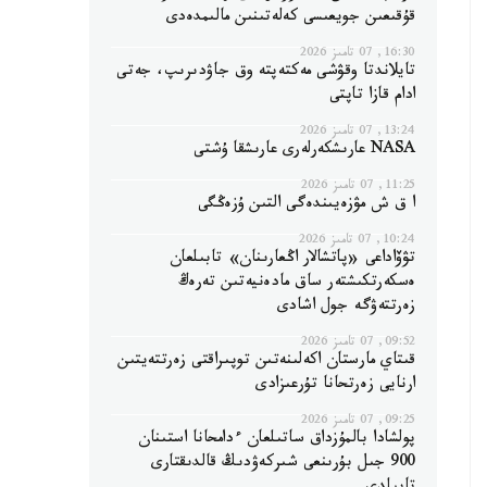
قۇقىعىن جويعىسى كەلەتىنىن مالىمدەدى
16:30, 07 تامىز 2026
تايلاندتا وقۋشى مەكتەپتە وق جاۋدىرىپ، جەتى
ادام قازا تاپتى
13:24, 07 تامىز 2026
NASA عارىشكەرلەرى عارىشقا ۇشتى
11:25, 07 تامىز 2026
ا ق ش مۋزەيىندەگى التىن ۇزەڭگى
10:24, 07 تامىز 2026
تۋۆاداعى «پاتشالار اڭعارىنان» تابىلعان
ەسكەرتكىشتەر ساق مادەنيەتىن تەرەڭ
زەرتتەۋگە جول اشادى
09:52, 07 تامىز 2026
قىتاي مارستان اكەلىنەتىن توپىراقتى زەرتتەيتىن
ارنايى زەرتحانا تۇرعىزادى
09:25, 07 تامىز 2026
پولشادا بالمۇزداق ساتىلعان ءدامحانا استىنان
900 جىل بۇرىنعى شىركەۋدىڭ قالدىقتارى