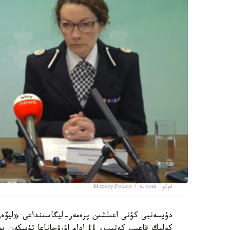
فوتو: MerseyPolice / x.com
دۇيسەنبى كۇنى اعىلشىن پرەمەر-ليگاسىنداعى «ليۆە
كولىك قاعىپ كەتىپ، 11 ادام اۋرۋحاناعا تۇسكەن بولاتىن. زارداپ شەككەندەردىڭ بارلىعى 65 ادامعا جەتتى.