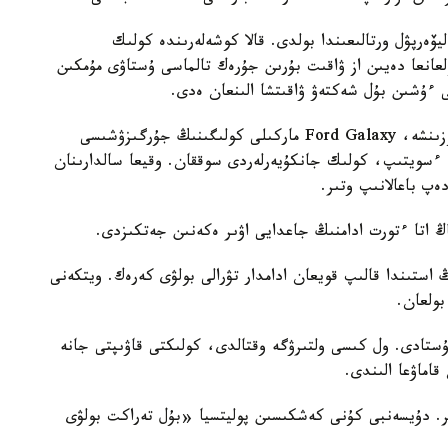
گىلىكتى ۋاقىت بويىنشا ساعات 18:00-دە ليۆەرپۋل ورتالىعىندا بولدى. قالا كوشەلەرىندە كولىك
بولعانعا دەيىن از ۋاقىت بۇرىن جۇرەك تالماسى ۇستاۋى مۇمكىن
ءۇشىن بۇل شەكتەۋ ۋاقىتشا الىنعان ەدى.
جەگىلىكتى پوليتسيا باسشىسى دجەنني سيمستىڭ سوزىنشە، Ford Galaxy ماركىلى كولىگىنىڭ جۇرگىزۋشىسى
ءسويتىپ، كولىك جانكۇيەرلەردى سوققان. وقيعا سالدارىنان
اڭ اتا ءتورت ادامنىڭ جاعدايى اۋىر ەكەنىن جەتكىزدى.
استىندا قالىپ قويعان ادامدار تۋرالى بولۋى كەرەك. ويتكەنى
بولعان.
رعىنىن ۇستادى. ول كىسى ولتىرۋگە وقتالدى، كولىكتى قاۋىپتى جانە
ماۋعا الىندى.
ىر. دۇيسەنبى كۇنى كەشكىسىن پوليتسيا «بۇل تەراكت بولۋى