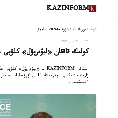
KAZINFORM
ترەند:
اقوردا
تاعايىنداۋ
وقيعا
2026-سايلاۋ
13:26, 28 مامىر 2025
كولىك قاققان «ليۆەرپۋل» كلۋبى جا
ءتىلشىسى.