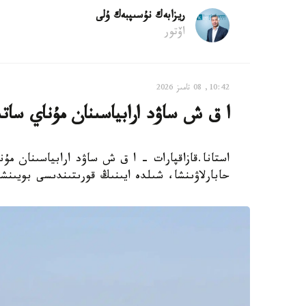
ريزابەك نۇسىپبەك ۇلى
اۆتور
10:42, 08 تامىز 2026
ا ق ش ساۋد ارابياسىنان مۇناي ساتى
حابارلاۋىنشا، شىلدە ايىنىڭ قورىتىندىسى بويىنش