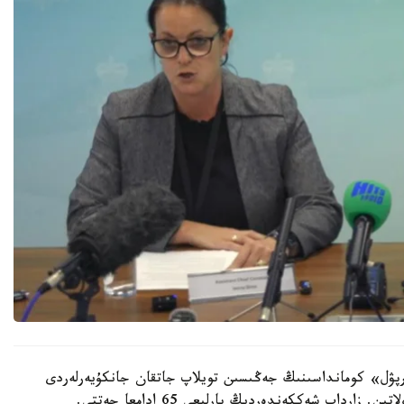
رپۋل» كومانداسىنىڭ جەڭىسىن تويلاپ جاتقان جانكۇيەرلەردى