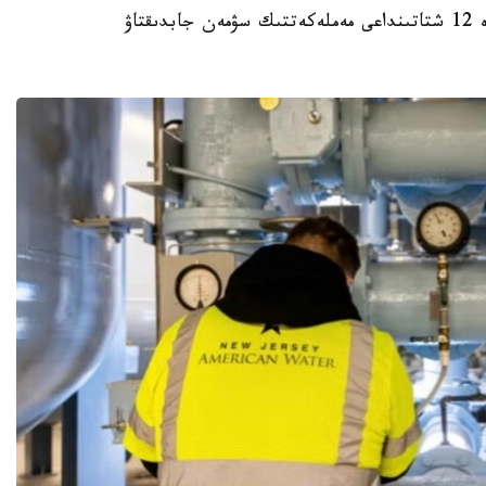
استانا. KAZINFORM – ا ق ش- تىڭ كەمىندە 12 شتاتىنداعى مەملەكەتتىك سۋمەن جابدىقتاۋ