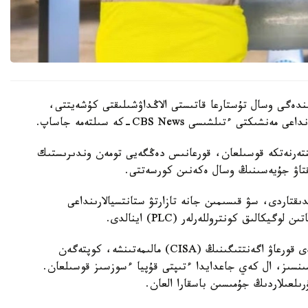
ىندەگى وسال تۇستارعا قاتىستى الاڭداۋشىلىقتى كۇشەيتتى،
ينتەرنەتكە قوسىلعان، قورعانىس دەڭگەيى تومەن وندىرىستىك
ىقتاۋ جۇيەسىنىڭ وسال ەكەنىن كورسەتتى.
قتاردى، سۋ قىسىمىن جانە تازارتۋ ستانتسيالارىنداعى
يكالىق كونتروللەرلەر (PLC) اينالدى.
ا ق ش- تىڭ كيبەرقاۋىپسىزدىك جانە ينفراقۇرىلىمدى قورعاۋ اگەنتتىگىنىڭ (CISA) مالىمەتىنشە، كوپتەگەن
ەرنەتكە براندماۋەرسىز، VPN قورعانىسىنسىز، ال كەي جاعدايدا ءتىپتى قۇپيا ءسوزسىز قوسىلعان.
ىلعىلاردىڭ جۇمىسىن باسقارا العان.