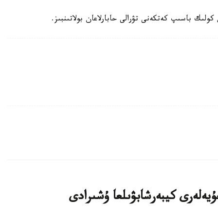
ولىك باسىپ كەتكەنى تۋرالى حابارلاعان بولاتىنبىز.