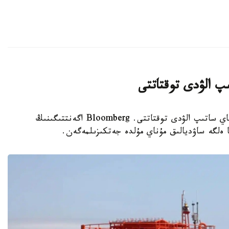
پ الۋدى توقتاتتى
استانا.قازاقپارات - ا ق ش ساۋد ارابياسىنان مۇناي ساتىپ الۋدى توقتاتتى. Bloomberg اگەنتتىگىنىڭ
ا ەلگە ساۋديالىق مۇناي مۇلدە جەتكىزىلمەگەن.