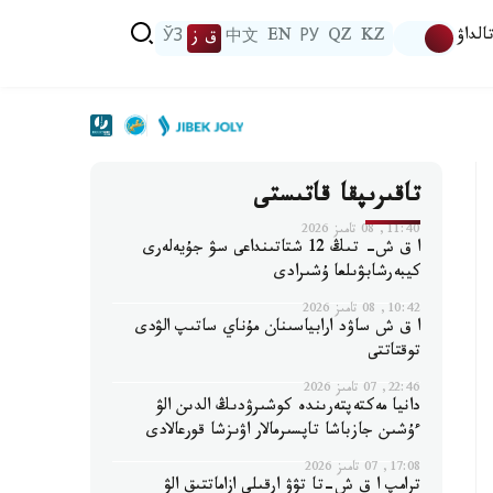
الداۋ
KZ
QZ
РУ
EN
中文
ق ز
ЎЗ
تاقىرىپقا قاتىستى
11:40, 08 تامىز 2026
ا ق ش- تىڭ 12 شتاتىنداعى سۋ جۇيەلەرى
كيبەرشابۋىلعا ۇشىرادى
10:42, 08 تامىز 2026
ا ق ش ساۋد ارابياسىنان مۇناي ساتىپ الۋدى
توقتاتتى
22:46, 07 تامىز 2026
دانيا مەكتەپتەرىندە كوشىرۋدىڭ الدىن الۋ
ءۇشىن جازباشا تاپسىرمالار اۋىزشا قورعالادى
17:08, 07 تامىز 2026
ترامپ ا ق ش-تا تۋۋ ارقىلى ازاماتتىق الۋ