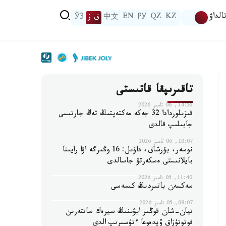
الداۋ
KZ
QZ
РУ
EN
中文
ق ز
ЎЗ
تاقىرىپقا قاتىستى
14:56, 06 تامىز 2026
قىزىلوردادا 32 جەكە مەكتەپتىڭ تەڭ جارتىسى
جابىلىپ قالدى
10:07, 06 تامىز 2026
نوسەر، بۇرشاق، داۋىل: 16 وڭىرگە اۋا رايىنا
بايلانىستى ەسكەرتۋ جاسالدى
11:40, 05 تامىز 2026
سەكسەن باتىردىڭ كىسەسى
09:07, 05 تامىز 2026
تيان-شان قوڭىر ايۋىنىڭ سيرەك ساتتەرىن
فوتوتۇزاق ۆيدەوعا ءتۇسىرىپ الدى