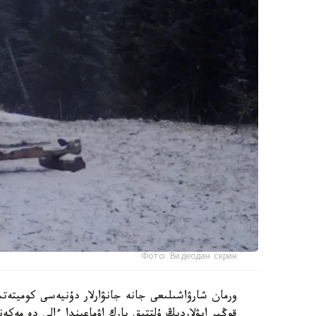
Фото: Видеодан скрин
ورمان شارۋاشىلىعى جانە جانۋارلار دۇنيەسى كوميتەت
قوڭىر ايۋلاردىڭ ۇلتتىق پارك اۋماعىندا ءالى دە مەكە