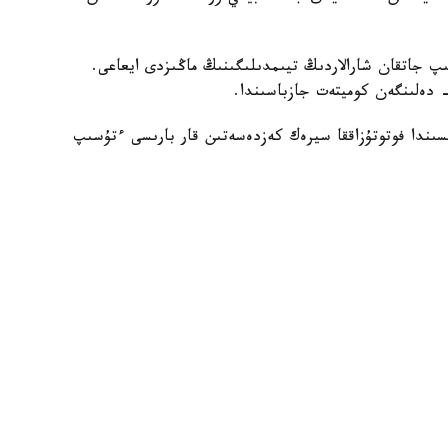
نىپ جاتقان شارالاردىڭ تيىمدىلىگىنىڭ ماڭىزدى ايعاعى.
- دەلىنگەن كوميتەت جازباسىندا.
ىندا فوتوتۇزاققا سيرەك كەزدەسەتىن قار بارىسى ءتۇسىپ