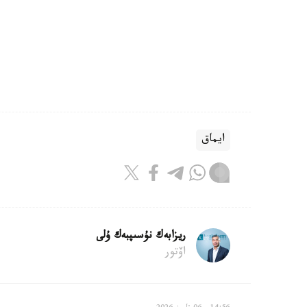
ايماق
ريزابەك نۇسىپبەك ۇلى
اۆتور