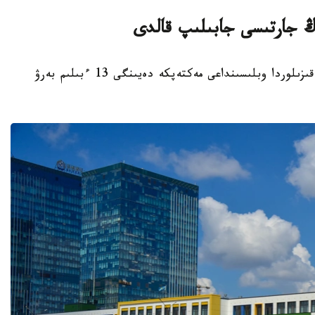
قىزىلوردا. KAZINFORM - بيىل قاڭتار ايىندا قىزىلوردا وبلىسىنداعى مەكتەپكە دەيىنگى 13 ءبىلىم بەرۋ