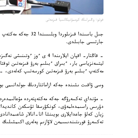
فوتو: وڭىرلىك كوممۋنيكاتسيا قىزمەتى
جىل باسىندا قىزىلوردا 
جارتىسى جابىلدى.
- قاڭتار- اقپان ايلارىندا 4 ى 
مەكتەپ ءبىلىم بەرۋ قىزمەتىن كورسەتىپ كەلەدى، -
وسى ۋاقىت ىشىندە جەكە ازاماتتاردىڭ جولدانىمى بويىنشا جوسپاردان
- مۇنداي تەكسەرۋگە جەكە مەكتەپتەردە مۇعالىمدەرد
دۇرىس راسىمدەلمەۋى، كونكۋرسقا تۇسكەن كانديداتتاردى
تەكسەرۋ قورىتىندىسىمەن لاۋازىم يەلەرى اكىمشىلىك 