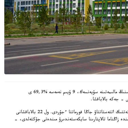
وبلىستىق ءبىلىم ساپاسىن قامتاماسىز ەتۋ دەپارتامەنتىنىڭ مالىمەتىنە سۇيەنسەك، 9 ۇيىم نەمەسە %69,3 ى
 - جەكە بالاباقشا.
- مامىر ايىنان باستاپ ءبىلىم بەرۋ ۇيىمدارىن مەملەكەتتىك اتتەستاتتاۋ جاڭا فورماتتا ءجۇردى. ول 22 بالاباقشانى
ىنە انىقتالعان كەمشىلىكتەردى 3 اي ىشىندە زاڭناما تالاپتارىنا سايكەستەندىرۋ مىندەتى جۇكتەلدى، -