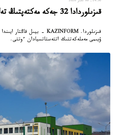
14:56, 06 تامىز 2026
قىزىلوردادا 32 جەكە مەكتەپتىڭ تەڭ جارتىسى جابىلىپ قالدى
ۇيىمى مەملەكەتتىك اتتەستاتسيادان ءوتتى.