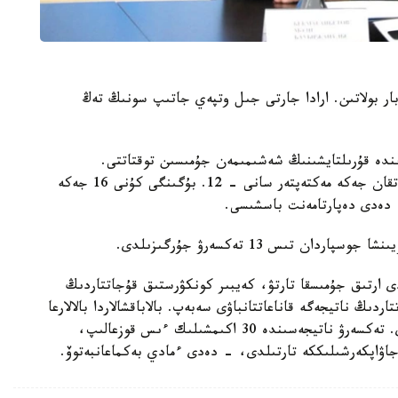
وبلىسىندا 32 جەكە مەكتەپ بار بولاتىن. ارادا جارتى جىل وتپەي جاتىپ سونىڭ تەڭ
ءوز ءوتىنىشى نەگىزىندە قۇرىلتايشىنىڭ شەشىمىمەن جۇمىسىن توقتاتتى.
ليتسەنزياسى بار، ءبىراق ءبىلىم بەرۋ قىزمەتىن توقتاتقان جەكە مەكتەپتەر سانى - 12. بۇگىنگى كۇنى 16 جەكە
 دەدى دەپارتامەنت باسشىسى.
 تىس 13 تەكسەرۋ جۇرگىزىلدى.
ى ارتىق جۇمىسقا تارتۋ، كەيبىر كونكۋرستىق قۇجاتتاردىڭ
ڭ ناتيجەگە قاناعاتتانباۋى سەبەپ. بالاباقشالاردا بالالارعا
زيان كەلۋ جاعدايلارى بويىنشا اتا-انالار شاعىمدانادى. تەكسەرۋ ناتيجەسىندە 30 اكىمشىلىك ءىس قوزعالىپ،
جاۋاپكەرشىلىككە تارتىلدى، - دەدى ءمادي بەكماعانبەتوۆ.