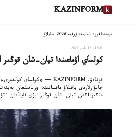
KAZINFORM
ترەند:
اقوردا
تاعايىنداۋ
وقيعا
2026-سايلاۋ
12:53, 12 مامىر 2025
كولساي اۋماعىندا تيان-شان قوڭىر ا
قوناەۆ. KAZINFORM — «كولساي 
جانۋارلاردى باقىلاۋ ماقساتىندا ورناتىلعان بەينەت
ەنگىزىلگەن تيان-شان قوڭىر ايۋى قايتادان ءتۇ