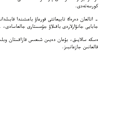
كورسەتەدى.
- اتالعان دەرەك تابيعاتتى قورعاۋ باعىتىندا قابىلدا
جابايى جانۋارلاردى باقىلاۋ جۇمىستارى جالعاسادى، 
ەسكە سالايىق، بۇعان دەيىن شىعىس قازاقستان وبلىس
قالعانىن جازعانبىز.