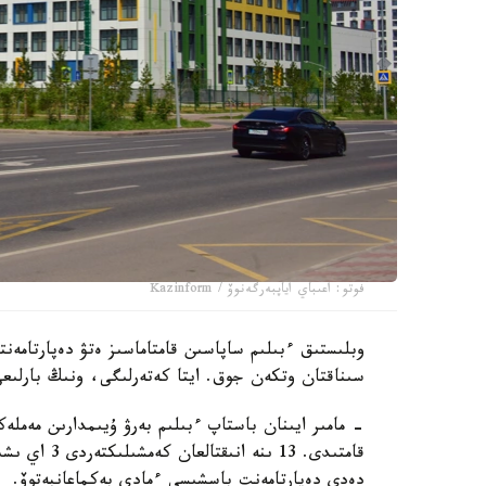
فوتو: اعىباي اياپبەرگەنوۆ / Kazinform
سىناقتان وتكەن جوق. ايتا كەتەرلىگى، ونىڭ بارلىعى
قامتىدى. 13 
دەدى دەپارتامەنت باسشىسى ءمادي بەكماعانبەتوۆ.