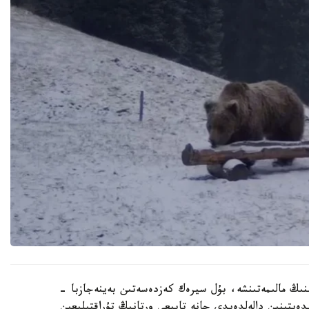
ىنىڭ مالىمەتىنشە، بۇل سيرەك كەزدەسەتىن بەينەجازبا -
ندەيتىنىن دالەلدەيدى جانە تابيعي ورتانىڭ تۇراقتىلىعىن