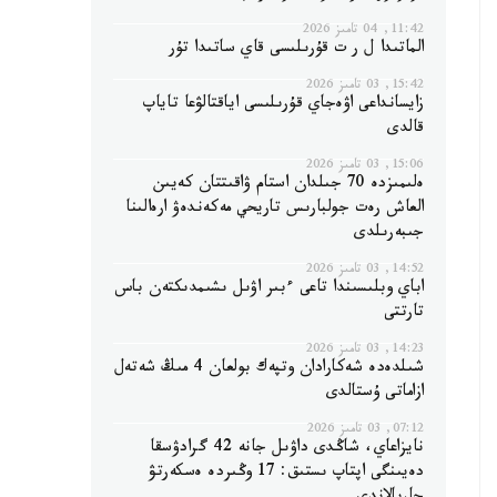
11:42, 04 تامىز 2026
الماتىدا ل ر ت قۇرىلىسى قاي ساتىدا تۇر
15:42, 03 تامىز 2026
زايسانداعى اۋەجاي قۇرىلىسى اياقتالۋعا تاياپ
قالدى
15:06, 03 تامىز 2026
ەلىمىزدە 70 جىلدان استام ۋاقىتتان كەيىن
العاش رەت جولبارىس تاريحي مەكەندەۋ ارەالىنا
جىبەرىلدى
14:52, 03 تامىز 2026
اباي وبلىسىندا تاعى ءبىر اۋىل ىشىمدىكتەن باس
تارتتى
14:23, 03 تامىز 2026
شىلدەدە شەكارادان وتپەك بولعان 4 مىڭ شەتەل
ازاماتى ۇستالدى
07:12, 03 تامىز 2026
نايزاعاي، شاڭدى داۋىل جانە 42 گرادۋسقا
دەيىنگى اپتاپ ىستىق: 17 وڭىردە ەسكەرتۋ