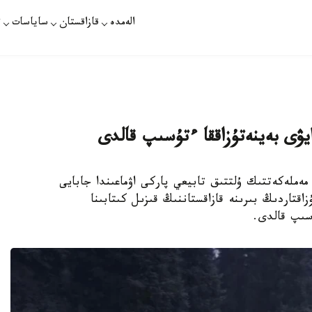
الەمدە
قازاقستان
ساياسات
ت
يۋى بەينەتۇزاققا ءتۇسىپ قالدى
كولدەرى» مەملەكەتتىك ۇلتتىق تابيعي پاركى اۋماعىندا جابايى
ۇزاقتاردىڭ بىرىنە قازاقستاننىڭ قىزىل كىتابىنا
سىپ قالدى.