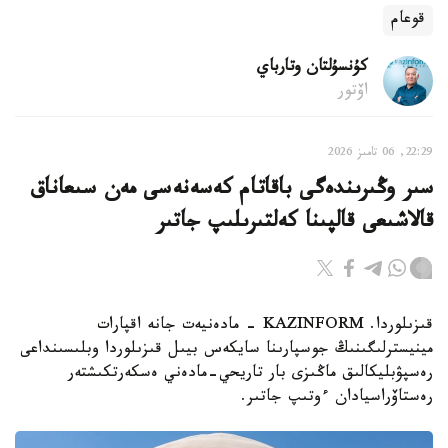
قوعام
كۇنسۇلتان وتارباي
اۆتور
22:29, 06 تامىز 2026
سىر وڭىرىندەگى باقاتام كەسەنەسى مەن سىعاناق
قالاشىعى قالپىنا كەلتىرىلىپ جاتىر
قىزىلوردا. KAZINFORM - مادەنيەت جانە اقپارات
مينيسترلىگىنىڭ جوسپارىنا سايكەس بيىل قىزىلوردا وبلىسىنداعى
رەسپۋبليكالىق ماڭىزى بار تاريحي-مادەني ەسكەرتكىشتەر
رەستاۆراسيادان ءوتىپ جاتىر.