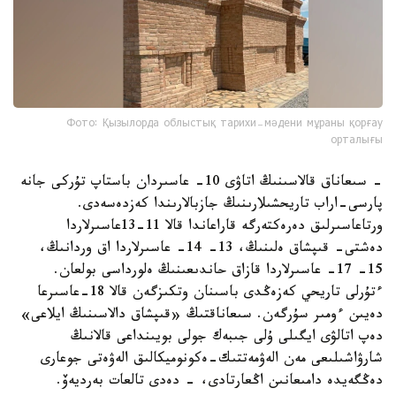
Фото: Қызылорда облыстық тарихи-мәдени мұраны қорғау
орталығы
- سىعاناق قالاسىنىڭ اتاۋى 10- عاسىردان باستاپ تۇركى جانە
پارسى-اراب تاريحشىلارىنىڭ جازبالارىندا كەزدەسەدى.
ورتاعاسىرلىق دەرەكتەرگە قاراعاندا قالا 11-13عاسىرلاردا
دەشتى- قىپشاق ەلىنىڭ، 13- 14- عاسىرلاردا اق وردانىڭ،
15- 17- عاسىرلاردا قازاق حاندىعىنىڭ ەلورداسى بولعان.
ءتۇرلى تاريحي كەزەڭدى باسىنان وتكىزگەن قالا 18-عاسىرعا
دەيىن ءومىر سۇرگەن. سىعاناقتىڭ «قىپشاق دالاسىنىڭ ايلاعى»
دەپ اتالۋى ايگىلى ۇلى جىبەك جولى بويىنداعى قالانىڭ
شارۋاشىلىعى مەن الەۋمەتتىك-ەكونوميكالىق الەۋەتى جوعارى
دەڭگەيدە دامىعانىن اڭعارتادى، - دەدى تالعات بەرديەۆ.