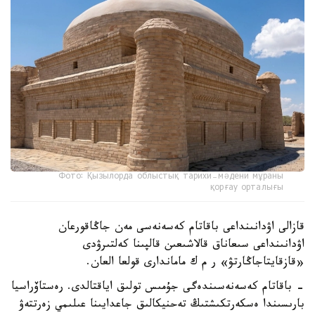
Фото: Қызылорда облыстық тарихи-мәдени мұраны
қорғау орталығы
قازالى اۋدانىنداعى باقاتام كەسەنەسى مەن جاڭاقورعان
اۋدانىنداعى سىعاناق قالاشىعىن قالپىنا كەلتىرۋدى
«قازقايتاجاڭارتۋ» ر م ك ماماندارى قولعا العان.
- باقاتام كەسەنەسىندەگى جۇمىس تولىق اياقتالدى. رەستاۆراسيا
بارىسىندا ەسكەرتكىشتىڭ تەحنيكالىق جاعدايىنا عىلىمي زەرتتەۋ