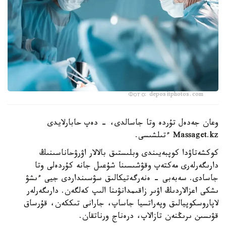
Фото: depositphotos.com
وعان جەدەل تۇردە وتا جاسالدى، - دەپ حابارلايدى
Massaget.kz ءتىلشىسى.
كوكشەتاۋدا كوپبەيىندى وبلىستىق بالالار اۋرۋحاناسىنىڭ
دارىگەرلەرى مەكتەپ وقۋشىسىنا شۇعىل جانە كۇردەلى وتا
جاسادى. سەبەبى - ەنەرگەتيكالىق سۋسىنداردى جيى ءىشۋ
ىشكى اعزالاردىڭ اۋىر زاقىمدانۋىنا الىپ كەلگەن. دارىگەرلەر
لاپاروسكوپيالىق وپەراتسيا جاساپ، جارانى تىككەن، قۇرساق
قۋىسىن ىرىڭنەن تازالاپ، درەناج ورناتقان.