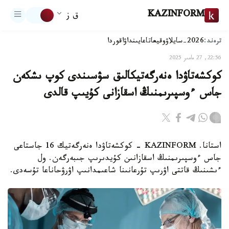
KAZINFORM
ق ز
ترەند:
2026-سايلاۋ
وقيعا
تاعايىنداۋ
اقوردا
22:56, 27 مامىر 2025
كوكشەتاۋدا ەنەرگەتيكالىق سۋسىندى كوپ ىشكەن
جاس ءوسپىرىمنىڭ اسقازانى كۇيىپ قالدى
استانا. KAZINFORM - كوكشەتاۋدا ەنەرگەتيك 16 جاستاعى
جاس ءوسپىرىمنىڭ اسقازانىن كۇيدىرىپ جىبەرگەن. ول
ءىشىنىڭ قاتتى اۋرىپ تۇرعانىنا شاعىمدانىپ اۋرۋحاناعا تۇسەدى.