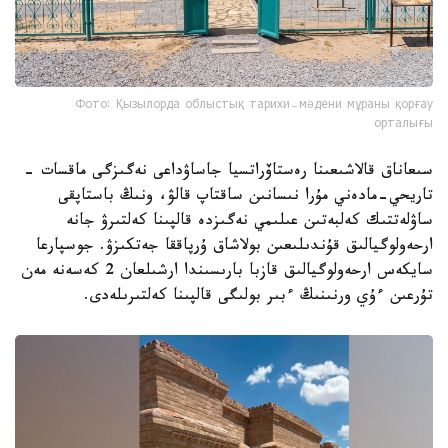
Фото: Қызылорда облыстық тарихи-мәдени мұраны қорғау
орталығы
سىعاناق قالاشىعىنا رەستاۆراتسيا جاساۋداعى نەگىزگى ماقسات -
تاريحي-مادەني مۇرا نىسانىن ساقتاپ قالۋ، ونىڭ باستاپقى
ساۋلەتتىك كەلبەتىن عىلىمي نەگىزدە قالپىنا كەلتىرۋ جانە
ارحەولوگيالىق قۇندىلىعىن بولاشاق ۇرپاققا جەتكىزۋ. جوسپارعا
سايكەس ارحەولوگيالىق قازبا بارىسىندا ارشىلعان 2 كەسەنە مەن
تۇرعىن ءۇي ورنىنىڭ ءبىر بولىگى قالپىنا كەلتىرىلەدى.