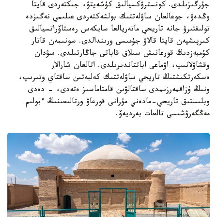
جۇرگىزىلدى. كونسترۋكسيالىق كۇشەيتۋ، جىكتەردى قايتا
وڭدەۋ، جوعالعان ساۋلەتتىك بولشەكتەردى عىلىمي نەگىزدە
تولىقتىرۋ جانە تاريحي ماتەريالعا سايكەس رەستاۆراتسيالىق
كىرپىشپەن قايتا قالاۋ جۇمىسى ورىندالدى. سونىمەن قاتار
كۇمبەزدىڭ قورعانىش سىلاق قاباتى جاڭارتىلدى. سۋدان
وقشاۋلانىپ، اۋماعى اباتتاندىرىلدى. اتالعان شارالار
ەسكەرتكىشتىڭ تاريحي ساۋلەتتىك كەلبەتىن ساقتاي وتىرىپ،
ونىڭ ۇزاقمەرزىمدى ساقتالۋىن قامتاماسىز ەتەدى، - دەدى
وبلىستىق تاريحي-مادەني مۇرانى قورعاۋ ورتالىعىنىڭ ءبولىم
مەڭگەرۋشىسى تالعات بەرديەۆ.