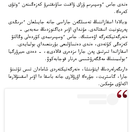
ەندى جاس ءوسپىرىم ۇزاق ۋاقىت ساۋىقتىرۋ كەزەڭىنەن ءوتۋى
كەرەك.
«بالادا اسقازاننىڭ تەسىلگەن جاراسى جانە جايىلعان ءىرىڭدى
پەريتونيت انىقتالدى. مۇنداي اۋىر دياگنوزدىڭ سەبەبى -
ەنەرگەتيكتەرگە اۋەستىك. جاس ءوسپىرىمدى كۇردەلى وڭالتۋ
كەزەڭى كۇتەدى، ەندى دەنساۋلىعى بۇرىنعىداي بولمايدى.
اسقازاندا تىرتىق پەن جارا ىزدەرى قالادى»، - دەدى حيرۋرگيا
ءبولىمىنىڭ مەڭگەرۋشىسى ەرنار قوجابەكوۆ.
دارىگەرلەردىڭ ايتۋىنشا، ەنەرگەتيكتەردى شامادان تىس تۇتىنۋ
جارا، گاستريت، جۇرەك اۋرۋلارى جانە باسقا دا اۋىر اسقىنۋلارعا
اكەلۋى مۇمكىن.