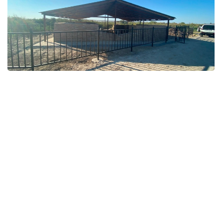
Фото: Қызылорда облыстық тарихи-мәдени мұраны қорғау
орталығы
قوعام
باقىتجول كاكەش
اۆتور
22:04, 06 تامىز 2026