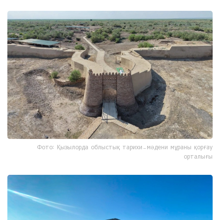
Фото: Қызылорда облыстық тарихи-мәдени мұраны қорғау
орталығы