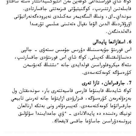
كوك شاي قۇرامىنداعى كوفەين مەن انتيوكسيدانتتار ەستە ساقتاۋ
قابىلەتىن ارتتىرىپ، كوگنيتيۆتى قىزمەتتى جاقسارتادى.
سونداي-اق، ونىڭ السگەيمەر سەكىلدى نەيرودەگەنەراتيۆتى
اۋرۋلاردىڭ الدىن الۋعا ىقپال ەتەتىنى عىلىمي تۇرعىدا
دالەلدەنگەن.
6. اسقازانعا پايدالى
اس قورىتۋ جۇيەسىنىڭ دۇرىس جۇمىس ىستەۋى - جالپى
دەنساۋلىقتىڭ كەپىلى. كوك شاي اس قورىتۋدى جاقسارتىپ،
ىشەك ميكروفلوراسىن قولدايدى جانە ءىشتىڭ كەبۋىمەن
كۇرەسۋگە كومەكتەسەدى.
7. جارقىراعان، تازا تەرى
كوك شايدىڭ قابىنۋعا قارسى قاسيەتتەرى بار، سوندىقتان ول
بەزەۋلەرمەن كۇرەسۋگە، قىزارۋدى ازايتۋعا جانە تەرىنى تابيعي
جارقىراتۋعا كومەكتەسەدى. كەيبىرەۋلەر ونى بەتكە ارنالعان
تونيك رەتىندە دە پايدالانادى - ءۇي جاعدايىندا سۇلۋلىق
پروتسەدۋراسىن جاساۋعا جاقسى لايفحاك.