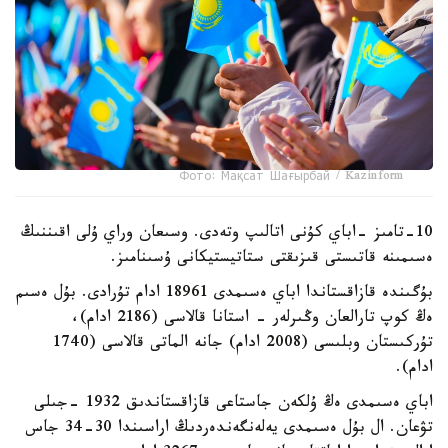
Фото: Мақсат Шағырбай / Kazinform
10-تامىز -اباي كۇنى اتالىپ وتەدى. وسىعان وراي ۇلى اقىننىڭ
ەسىمىنە قاتىستى قىزىقتى ستاتيستيكانى ۇسىنامىز.
بۇگىندە قازاقستاندا اباي ەسىمدى 18961 ادام تۇرادى. بۇل ەسىم
ەڭ كوپ تارالعان وڭىرلەر - استانا قالاسى (2186 ادام)،
تۇركىستان وبلىسى (2008 ادام) جانە الماتى قالاسى (1740
ادام).
اباي ەسىمدى ەڭ ۇلكەن جاستاعى قازاقستاندىق 1932 -جىلى
تۋعان. ال بۇل ەسىمدى يەلەنگەندەردىڭ اراسىندا 30-34 جاس