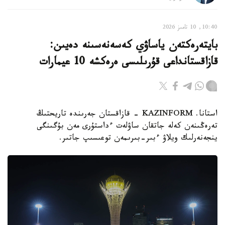
10:40, 10 تامىز 2026
بايتەرەكتەن ياساۋي كەسەنەسىنە دەيىن:
قازاقستانداعى قۇرىلىسى ەرەكشە 10 عيمارات
استانا. KAZINFORM - قازاقستان جەرىندە تاريحتىڭ
تەرەڭىنەن كەلە جاتقان ساۋلەت ءداستۇرى مەن بۇگىنگى
ينجەنەرلىك ويلاۋ ءبىر-بىرىمەن توعىسىپ جاتىر.