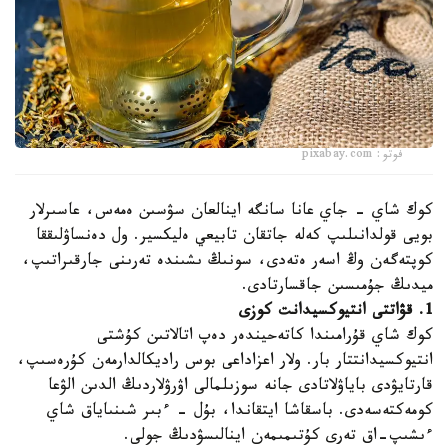
فوتو: pixabay.com
كوك شاي - جاي عانا سانگە اينالعان سۋسىن ەمەس، عاسىرلار
بويى قولدانىلىپ كەلە جاتقان تابيعي ەليكسير. ول دەنساۋلىققا
كوپتەگەن وڭ اسەر ەتەدى، سونىڭ ىشىندە تەرىنى جارقىراتىپ،
ميدىڭ جۇمىسىن جاقسارتادى.
1. قۋاتتى انتيوكسيدانت كوزى
كوك شاي قۇرامىندا كاتەحيندەر دەپ اتالاتىن كۇشتى
انتيوكسيدانتتار بار. ولار اعزاداعى بوس راديكالدارمەن كۇرەسىپ،
قارتايۋدى باياۋلاتادى جانە سوزىلمالى اۋرۋلاردىڭ الدىن الۋعا
كومەكتەسەدى. باسقاشا ايتقاندا، بۇل - ءبىر شىنىاياق شاي
ءىشىپ-اق تەرى كۇتىمىمەن اينالىسۋدىڭ جولى.