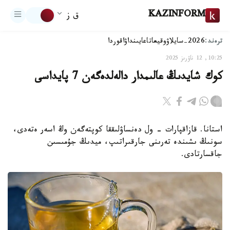
KAZINFORM
ق ز
ترەند:
2026-سايلاۋ
وقيعا
تاعايىنداۋ
اقوردا
10:25, 12 ناۋرىز 2025
كوك شايدىڭ عالىمدار دالەلدەگەن 7 پايداسى
استانا. قازاقپارات - ول دەنساۋلىققا كوپتەگەن وڭ اسەر ەتەدى،
سونىڭ ىشىندە تەرىنى جارقىراتىپ، ميدىڭ جۇمىسىن
جاقسارتادى.