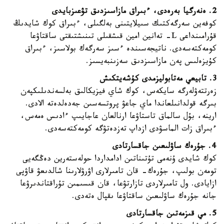
2. ەنەرگيا بەرەدى، ءبىراق مازاسىزدىق تۋعىزبايدى
كوفەين سەرگەكتىك سىيلايتىنى بەلگىلى، ءبىراق كوك شايدىڭ
قۇرامىنداعى L- تەانين امين قىشقىلى تىنىشتىقتى ساقتاۋعا
كومەكتەسەدى. ناتيجەسىندە ءسىز سەرگەك بولاسىز، ءبىراق
كۇيزەلىس پەن مازاسىزدىق سەزىنبەيسىز.
3. تابيعي مەتابوليزمدى كۇشەيتكىش
زەرتتەۋلەرگە سايكەس، كوك شاي فيزيكالىق بەلسەندىلىكپەن
بىرگە قولدانىلعاندا ماي جاعۋ پروتسەسىن جەدەلدەتە الادى.
ارينە، بۇل سالماق تاستاۋعا ارنالعان عاجايىپ ءادىس ەمەس،
ءبىراق زات الماسۋدى ازداپ تەزدەتۋگە كومەكتەسەدى.
4. جۇرەك ساۋلىعىن جاقسارتادى
كوك شايدى ۇنەمى تۇتىناتىن ادامداردا حولەستەرين دەڭگەيى
تومەن بولىپ، جۇرەك- قان تامىرلارى اۋرۋلارىنا شالدىعۋ قاۋپى
ازايادى. ول تامىرلاردى تازارتۋعا، قان قىسىمىن تۇراقتاندىرۋعا
جانە جۇرەك ساۋلىعىن ساقتاۋعا ىقپال ەتەدى.
5. مي قىزمەتىن جاقسارتادى