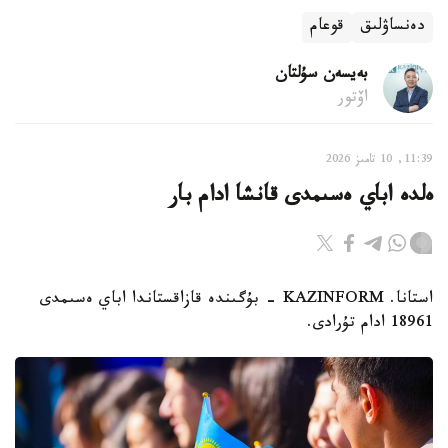
دەنساۋلىق
قوعام
بەيسەن سۇلتان
اۆتور
11:39, 10 تامىز 2026
ەلدە اباي ەسىمدى قانشا ادام بار
استانا. KAZINFORM - بۇگىندە قازاقستاندا اباي ەسىمدى
18961 ادام تۇرادى.