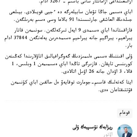
ارالىعىنداعى ازاماتتار سانى باسىم - 3267 ادام.
اباي ەسىمى جاڭا تۋعان سابيلەرگە دە ءجيى قويىلادى. بيىلعى
جىلدىڭ العاشقى جارتىسىندا 91 بالاعا وسى ەسىم بەرىلگەن.
قازاقستاندا اباي ەسىمدى 9 ايەل تىركەلگەن. سونىمەن قاتار
يبراھيم، يبراگيم جانە يبراحيم ەسىمدەرىن يەلەنگەن 37844 ادام
بار.
ۇلى اقىننىڭ ەسىمى ەلىمىزدىڭ گەوگرافيالىق اتاۋلارىندا كەڭىنەن
كورىنىس تاپقان. قازىرگى تاڭدا اباي ەسىمىمەن 1 وبلىس، 1
قالا، 3 اۋدان جانە 26 اۋىل اتالادى.
ايتا كەتەلىك قاسىم-جومارت توقايەۆ ەل حالقىن اباي كۇنىمەن
قۇتتىقتاعان ەدى.
قوعام
ريزابەك نۇسىپبەك ۇلى
اۆتور