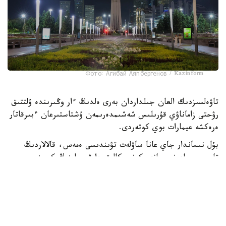
Фото: Агибай Аяпбергенов / Kazinform
تاۋەلسىزدىك العان جىلداردان بەرى ەلدىڭ ءار وڭىرىندە ۇلتتىق
رۋحتى زاماناۋي قۇرىلىس شەشىمدەرىمەن ۇشتاستىرعان ءبىرقاتار
ەرەكشە عيمارات بوي كوتەردى.
بۇل نىساندار جاي عانا ساۋلەت تۋىندىسى ەمەس، قالالاردىڭ
تاريحي، مادەني جانە ەكونوميكالىق دامۋ جولىنىڭ كورىنىسى
ىسپەتتى. مۇنداي عيماراتتاردىڭ كوبى استانادا شوعىرلانعانىمەن،
الماتى، تۇركىستان، تاراز بەن ماڭعىستاۋدا دا وزىندىك
ساۋلەتىمەن ەرەكشەلەنەتىن نىساندار جەتكىلىكتى. قۇرىلىسشىلار
كۇنى قارساڭىندا Kazinform ەلىمىزدەگى قۇرىلىسى ەرەكشە 10
عيماراتتى توپتاستىردى.