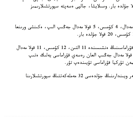
تان قورجىنىندا 32 التىن، 24 كۇمىس، 27 قولا جۇلدە بار. وسىلايشا، جالپى ەسەپتە سپورتشىلارىمىز
ال بۇگىن قىرعىزستان قۇراماسى ءبىر كۇندە 6 التىن مەدال، 4 كۇمىس، 5 قولا مەدال جەڭىپ الىپ، ەكىنشى ورىنعا
ال ۇزدىك ءۇشىنشى ورىندا كەلە جاتقان وزبەكستان قۇراماسىنىڭ ەنشىسىندە 11 التىن، 12 كۇمىس، 11 قولا مەدال
ولسا، ءتورتىنشى ورىنعا 11 التىن، 10 كۇمىس، 24 قولا مەدال جەڭىپ العان رەسەي قۇراماسى يەلىك ەتىپ
بۇگىنگە دەيىن جالپى 5- دۇنيەجۇزىلىك كوشپەندىلەر ويىندارىنىڭ جۇلدەسى 32 مەملەكەتتىڭ سپورتشىلارىنا