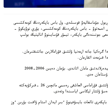
 نۇربول جۇماسقاليەۆ قوسىلدى. ول باس باپكەردىڭ كومەكشىسى
دوس احمەتوۆ - باس باپكەردىڭ كومەكشىسى، يۋري نوۆيكوۆ -
ىعى جونىندەگى باپكەر، تيمۋر قۇسايىنوۆ اناليتيك بولىپ
گرەكيا جانە ارمەنيا ۇلتتىق قۇرامالارىن جاتتىقتىرعان.
ا قىزمەت اتقارعان.
ول قازاقستان ۇلتتىق قۇراماسىن باسقارعان ەكىنشى نيدەرلاندتىق مامان اتاندى. بۇعان دەيىن 2006-2008
 ۇستاعان ەدى.
دجون ۆانت سحيپ جەتەكشىلىك ەتەتىن قازاقستان ۇلتتىق قۇراماسى العاشقى رەسمي ماتچىن 26 -قىركۇيەكتە
ەسۋ ۇلتتار ليگاسى اياسىندا وتەدى.
اپكەرى تالعات بايسۋفينوۆ ءبىر ايدان استام ۋاقىت بۇرىن ءوز