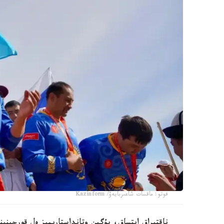
فوتو: ماقسات شاعىربايەۆ/ Kazinform