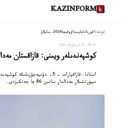
KAZINFORM
ترەند:
اقوردا
تاعايىنداۋ
وقيعا
2026-سايلاۋ
09:31, 13 قىركۇيەك 2024
كوشپەندىلەر ويىنى: قازاقستان مەدالدار سانىن 
استانا. قازاقپارات - 5- دۇنيەجۇ
سپورتشىلار مەدالدار سانىن 86 عا جەتكىزدى.