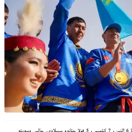
ناقتىراق ايتساق، بۇگىن وتانداستارىمىز ەل قورجىنىنا 6 التىن، 7 كۇمىس، 5 قولا جۇلدە سىيلادى. جالپى ەسەپتە