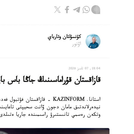
كۇنسۇلتان وتارباي
اۆتور
18:04, 07 تامىز 2026
قازاقستان قۇراماسىنىڭ جاڭا باس با
استانا. KAZINFORM - قازاقستان
نيدەرلاندتىق مامان دجون ۆانت سحيپتى تاعايىندا
وتكەن رەسمي تانىستىرۋ راسىمىندە جاريا ەتىلدى