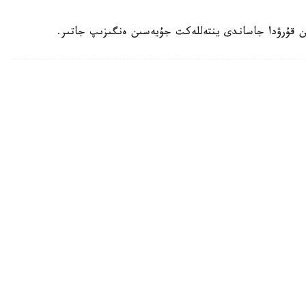
ن قۇرۋدا جاساندى ينتەللەكت جۇيەسىن ەنگىزىپ جاتىر.
ۋعا دايىندالىپ جاتىر