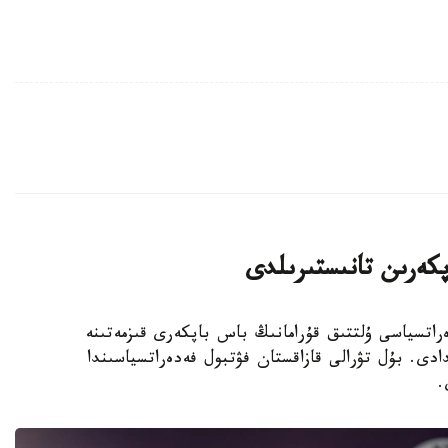
پكەرىن تانىستىرىلدى
 فۋتبول فەدەراتسياسى ۇلتتىق قۇرامانىڭ باس باپكەرى قىزمەتىنە
دى. بۇل تۋرالى قازاقستان فۋتبول فەدەراتسياسىندا
.