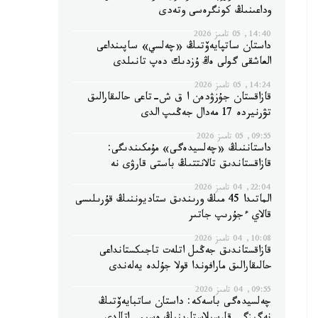
وداعىنىڭ كونگرەسى وتەدى
14:40, 05 تامىز 2026
داستان ساتپايەۆتىڭ «چەلسي» ساپىنداعى
العاشقى گولى ەڭ ۇزدىك دەپ تانىلدى
14:24, 05 تامىز 2026
قازاقستان جۇزۋدەن ا ق ش-تاعى حالىقارالىق
تۋرنيردە 17 مەدال جەڭىپ الدى
09:55, 05 تامىز 2026
داستاننىڭ «چەلسيدەگى» مۇمكىندىگى:
قازاقستاندىق تالانتتىڭ باستى قارۋى نە
22:04, 04 تامىز 2026
الماتىدا 45 مىڭ ورىندىق ستاديوننىڭ قۇرىلىسى
قالاي ءجۇرىپ جاتىر
10:08, 04 تامىز 2026
قازاقستاندىق جەڭىل اتلەت تاجىكستانداعى
حالىقارالىق مارافوندا قولا جۇلدە يەلەندى
09:55, 04 تامىز 2026
چەلسيدەگى باسەكە: داستان ساتبايەۆتىڭ