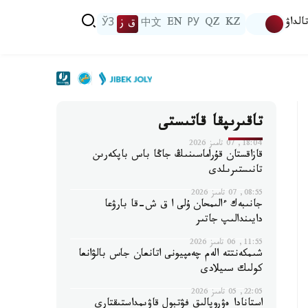
الداۋ
KZ
QZ
РУ
EN
中文
ق ز
ЎЗ
تاقىرىپقا قاتىستى
18:04, 07 تامىز 2026
قازاقستان قۇراماسىنىڭ جاڭا باس باپكەرىن
تانىستىرىلدى
08:55, 07 تامىز 2026
جانىبەك ءالىمحان ۇلى ا ق ش-قا بارۋعا
دايىندالىپ جاتىر
11:55, 06 تامىز 2026
شىمكەنتتە الەم چەمپيونى اتانعان جاس بالۋانعا
كولىك سىيلادى
22:05, 05 تامىز 2026
استانادا ەۋروپالىق فۋتبول قاۋىمداستىقتارى