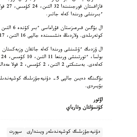
قازاقس
ءبىرىنشى ورىندا كەلە جاتىر.
كوتەرىلدى. ولاردىڭ ەنشىسىندە جالپى 16 التىن، 17 كۇمىس، 20 قولا جۇلدە بار.
ب
كەلەدى. بەستىكتى 2 التىن، 2 كۇمىس، 2 قولا مەدالمەن تۇركيا قۇراماسى تۇيىندەپ تۇر.
بۇيىردى.
اۆتور
كۇنسۇلتان وتارباي
دۇنيەجۇزىلىك كوشپەندىلەر ويىندارى
سپورت