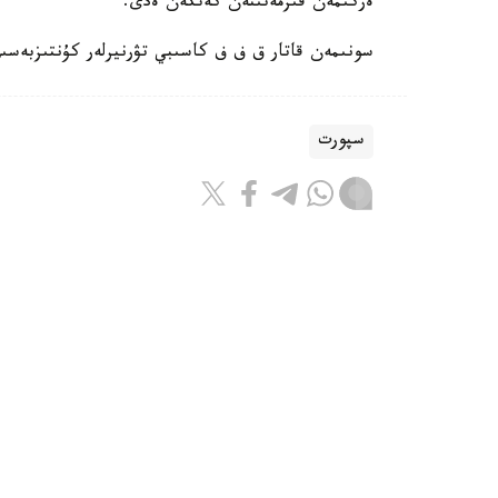
ەركىمەن قىزمەتىنەن كەتكەن ەدى.
سونىمەن قاتار ق ف ف كاسىبي تۋرنيرلەر كۇنتىزبەسى
سپورت
باقىتجول كاكەش
اۆتور
08:55, 07 تامىز 2026
جانىبەك ءالىمحان ۇلى ا ق ش-قا بار