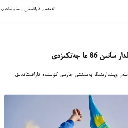
الەمدە
قازاقستان
ساياسات
ت
86 عا جەتكىزدى
زىلىك كوشپەندىلەر ويىندارىنىڭ بەسىنشى جارسى كۇنىندە قازاقستاندىق