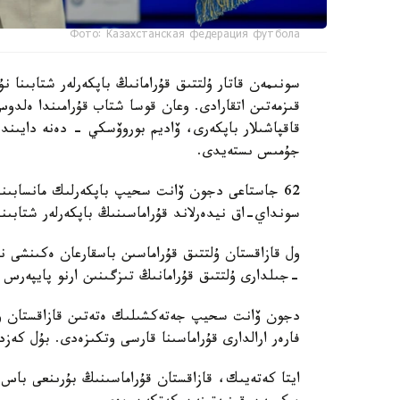
Фото: Казахстанская федерация футбола
سونىمەن قاتار ۇلتتىق قۇرامانىڭ باپكەرلەر شتابىنا
قىزمەتىن اتقارادى. وعان قوسا شتاب قۇرامىندا ەل
قاقپاشىلار باپكەرى، ۆاديم بوروۆسكي - دەنە دايىند
جۇمىس ىستەيدى.
62 جاستاعى دجون ۆانت سحيپ باپكەرلىك مانسابىندا 
سونداي-اق نيدەرلاند قۇراماسىنىڭ باپكەرلەر شتابىند
-جىلدارى ۇلتتىق قۇرامانىڭ تىزگىنىن ارنو پايپەرس
فارەر ارالدارى قۇراماسىنا قارسى وتكىزەدى. بۇل كەزد
ايتا كەتەيىك، قازاقستان قۇراماسىنىڭ بۇرىنعى باس ب