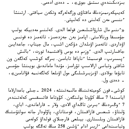
بىزدىكىندەي ىستىق جوق»، - دەدى ادەمى.
كەيىپكەرىمىزدىڭ ماقتاۋى وزگەلەرگە وتكەن سياقتى. ارتىنشا
ءىنىسى مەن كەلىنى دە كەلىپتى.
«ءىنىم مال شارۋاشىلىعىن قولعا الدى. كەلىنىم مەدبيكە بولىپ
جۇمىسقا ورنالاستى. اپامىز بەن جەزدەمىز، تاتەمىز دە قونىس
اۋداردى. تاتەمىز اۋىلدان دۇكەن اشىپ، مال جيناپ، جاعدايىن
جاقسارتىپ الدى. ءوزىم دە بوس ۋاقىتىمدا تورت، ءبالىش
ءپىسىرىپ، قوسىمشا ءناپاقا تابامىن. بىرگە كوشىپ كەلگەن ون
شاقتى وتباسى ارالاسىپ تۇرامىز. مۇندا ماماندىق بويىنشا جۇمىس
تابۋعا بولادى. اۋىزبىرشىلىگى مول اۋىلعا كەلگەنىمە قۋانامىن»،
- دەدى ول.
كوشى-قون كوميتەتىنىڭ مالىمەتىنشە، 2024 -جىلى باعدارلاما
اياسىندا 7 مىڭ كۆوتا بولىنگەن. كۆوتاعا قاتىسقىسى كەلەتىندەر
7 ءوڭىردىڭ ءبىرىن تاڭداي الادى. ولار - قاراعاندى، اباي،
ۇلىتاۋ، شىعىس قازاقستان، قوستاناي، پاۆلودار جانە سولتۇستىك
قازاقستان وبلىستارى. بيىلعى قارجىلاي قولداۋ كولەمى
وتباسىنداعى ءاربىر ادام ءۇشىن 258 مىڭ تەڭگە بولىپ