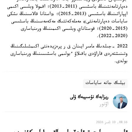
دەپارتامەنتىنىڭ باسشىسى (2011-2013)؛ اقمولا وبلىسى اكىمى
اپپاراتىنىڭ باسشىسى (2013-2015)؛ «استانا قالاسىنىڭ ىشكى
ساياسات دەپارتامەنتى» مەملەكەتتىك مەكەمەسىنىڭ باسشىسى
(2015-2020)؛ قوستاناي وبلىسى اكىمىنىڭ ورىنباسارى
(2020-2022).
2022 -جىلدىڭ مامىر ايىنان ق ر پرەزيدەنتى اكىمشىلىگىنىڭ
وتىنىشتەردى قاراۋدى باقىلاۋ ءبولىمى باسشىسىنىڭ ورىنباسارى
بولدى.
بيلىك جانە ساياسات
ريزابەك نۇسىپبەك ۇلى
اۆتور
08:16, 10 تامىز 2026