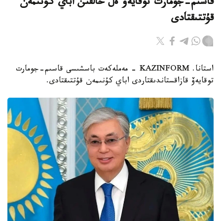
قاسىم-جومارت توقايەۆ ەل حالقىن اباي كۇنىمەن
قۇتتىقتادى
استانا. KAZINFORM - مەملەكەت باسشىسى قاسىم-جومارت
توقايەۆ قازاقستاندىقتاردى اباي كۇنىمەن قۇتتىقتادى.