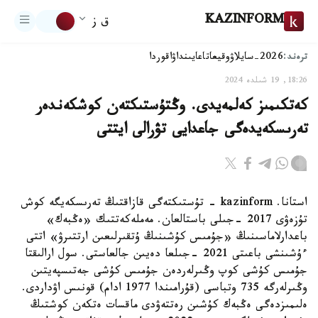
KAZINFORM
ق ز
ترەند:
2026-سايلاۋ
وقيعا
تاعايىنداۋ
اقوردا
18:26, 19 شىلدە 2024
كەتكىمىز كەلمەيدى. وڭتۇستىكتەن كوشكەندەر
تەرىسكەيدەگى جاعدايى تۋرالى ايتتى
استانا. kazinform - تۇستىكتەگى قازاقتىڭ تەرىسكەيگە كوش
تۇزەۋى 2017 -جىلى باستالعان. مەملەكەتتىك «ەڭبەك»
باعدارلاماسىنىڭ «جۇمىس كۇشىنىڭ ۇتقىرلىعىن ارتتىرۋ» اتتى
ءۇشىنشى باعىتى 2021 -جىلعا دەيىن جالعاستى. سول ارالىقتا
جۇمىس كۇشى كوپ وڭىرلەردەن جۇمىس كۇشى جەتىسپەيتىن
وڭىرلەرگە 735 وتباسى (قۇرامىندا 1977 ادام) قونىس اۋداردى.
ەلىمىزدەگى ەڭبەك كۇشىن رەتتەۋدى ماقسات ەتكەن كوشتىڭ