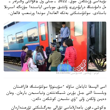
بۇيداسى ۇزىلگەن جوق. 2022 -جىلى ول «قۋاتتى وڭىرلەر -
ەل دامۋىنىڭ درايۆەرى» ۇلتتىق جوباسى اياسىندا جۇزەگە اسىرىلا
باستادى. سولتۇستىكتى بەتكە العاندار سوندا ورنىعىپ قالعان.
فوتو: ۆيكتور فەديۋنين/kazinform
اسى الپىسقا تاياعان ساۋلە ءسۇيىنوۆا سولتۇستىك قازاقستان
وبلىسىنا التى جىل بۇرىن شىمكەنتتەن وتباسىمەن بارعان. وعان
دەيىن ۇلكەن ۇلى ءۇي ىشىمەن كوشكەن ەكەن.
«كوشى-قون باعدارلاماسى تۋرالى جەرگىلىكتى تۇرعىنداردان