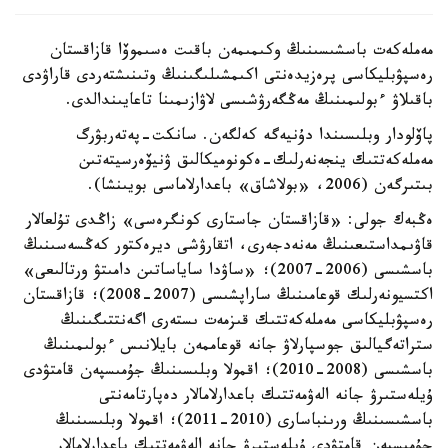
مەملەكەت باسشىسىنىڭ وكىمىمەن باقىت ەسىموۆا قازاقستان
رەسپۋبليكاسى پرەزيدەنتى اكىمشىلىگىنىڭ وتىنىشتەردى قاراۋدى
باقىلاۋ ءبولىمىنىڭ مەڭگەرۋشىسى لاۋازىمىنا تاعايىندالدى.
پاۆلودار وبلىسىندا دۇنيەگە كەلگەن. سانكت-پەتەربۋرگ
مەملەكەتتىك ينجەنەرلىك-ەكونوميكالىق ۋنيۆەرسيتەتىن
بىتىرگەن (2006، «بولاشاق» باعدارلاماسى بويىنشا).
ەڭبەك جولى: «قازاقستان جاستارى كونگرەسى» زاڭدى تۇلعالار
قاۋىمداستىعىنىڭ مەنەدجەرى، اتقارۋشى ديرەكتور كەڭسەسىنىڭ
باسشىسى (2006-2007)؛ «ساۋدا ساياساتىن دامىتۋ ورتالىعى»
اكتسيونەرلىك قوعامىنىڭ ساراپشىسى (2007-2008)؛ قازاقستان
رەسپۋبليكاسى مەملەكەتتىك قىزمەت ىستەرى اگەنتتىگىنىڭ
ستراتەگيالىق جوسپارلاۋ جانە قوعاممەن بايلانىس ءبولىمىنىڭ
باسشىسى (2008-2010)؛ اقمولا وبلىسىنىڭ جۇمىسپەن قامتۋدى
ۇيلەستىرۋ جانە الەۋمەتتىك باعدارلامالار دەپارتامەنتى
باسشىسىنىڭ ورىنباسارى (2010-2011)؛ اقمولا وبلىسىنىڭ
جۇمىسپەن قامتۋدى ۇيلەستىرۋ جانە الەۋمەتتىك باعدارلامالار