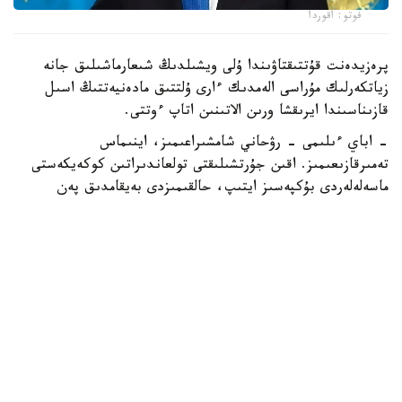
فوتو: اقوردا
پرەزيدەنت قۇتتىقتاۋىندا ۇلى ويشىلدىڭ شىعارماشىلىق جانە
زياتكەرلىك مۇراسى الەمدىك ءارى ۇلتتىق مادەنيەتتىڭ اسىل
قازىناسىندا ايرىقشا ورىن الاتىنىن اتاپ ءوتتى.
- اباي ءىلىمى - رۋحاني شامشىراعىمىز، اينىماس
تەمىرقازىعىمىز. اقىن جۇرتشىلىقتى تولعاندىراتىن كوكەيكەستى
ماسەلەلەردى بۇكپەسىز ايتىپ، حالقىمىزدى بەيقامدىق پەن
جالقاۋلىقتان اۋلاق بولۋعا شاقىردى. حاكىمنىڭ «تولىق ادام»
يدەياسى - ءاربىر ازاماتتى رۋحاني كەمەلدەنۋگە ۇندەيتىن جانە
ەشقاشان وزەكتىلىگىن جوعالتپايتىن مازمۇنى تەرەڭ تۇجىرىم، -
دەدى توقايەۆ.
مەملەكەت باسشىسى بيىلعى اباي كۇنى ەلىمىزدە جۇرگىزىلىپ
جاتقان اۋقىمدى وزگەرىستەرمەن تۇسپا- تۇس كەلىپ وتىرعانىن
ايتتى.
- قازاقستاننىڭ حالىق كونستيتۋتسياسى زاڭدى كۇشىنە ەنىپ،