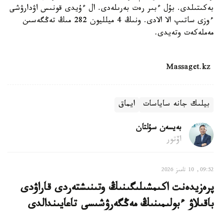
بەكىتىلدى. بۇل ءبىر رەت بەرىلەدى. ال ءۇيدى قونىس اۋدارۋشى
ءوزى ساتىپ الا الادى. ونىڭ 4 ميلليون 282 مىڭ تەڭگەسىن
مەملەكەت وتەيدى.
Massaget.kz
بيلىك جانە ساياسات
ايماق
بەيسەن سۇلتان
اۆتور
09:52, 10 تامىز 2026
پرەزيدەنت اكىمشىلىگىنىڭ وتىنىشتەردى قاراۋدى
باقىلاۋ ءبولىمىنىڭ مەڭگەرۋشىسى تاعايىندالدى