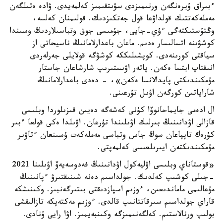
ءبىراق ۇيرەنگەن ورنىمىزدى سۋىتقىمىز كەلمەيدى. ۋادە ەتىلگەن
مەملەكەتتىك قولداۋعا قول جەتكىزدىك. قولىمنان كەلسە،
وڭتۇستىكتەگى ءۇي-جايى، جۇمىسى جوق وتباسىلاردىڭ وسىندا
كوشۋىنە اتسالىسار ەدىم. ماعان باعدارلامانىڭ ناسيحاتى از
سياقتى كورىنەدى. كوپشىلىككە كوشۋگە قولايلى جەرلەردى
انىقتاپ ايتسا ەكەن. پاتەر اۋىستىرىپ شارشاعان جاستار
مۇمكىندىكتى پايدالانسا ەكەن»، - دەدى باعدارلامانىڭ
شاراپاتىن كورگەن اۋىل تۇرعىنى.
ال ادەمى جايماحانوۆا كۇنى كەشەگە دەيىن قىزىلوردا وبلىسى
قازالى اۋدانىنىڭ بىرلىك اۋىلىندا تۇرعان. اۋىلدا ەكى قولعا ءبىر
كۇرەك تاپپاعان سوڭ جاس وتباسى مەملەكەت ۇسىنعان ءتاۋىر
مۇمكىندىكتەن ايىرىلعىسى كەلمەپتى.
«قوستاناي وبلىسى اۋليەكول اۋدانىنىڭ فەدوسەيەۆ اۋىلىنا 2021
-جىلى كوشىپ كەلدىك. جولداسىم دەنە شىنىقتىرۋ ءپانىنىڭ
مۇعالىمى ماماندىعىن، ءوزىم اسپازدىقتى بىتىرگەنبىز. وكىنىشكە
قاراي جولداسىم سىرقاتتانىپ قالدى. ءوزىم مەكتەپكە تازالىقشى
بولىپ ورنالاستىم. كەلگەنىمىزگە وكىنبەيمىز. اۋا رايى ۇنادى.