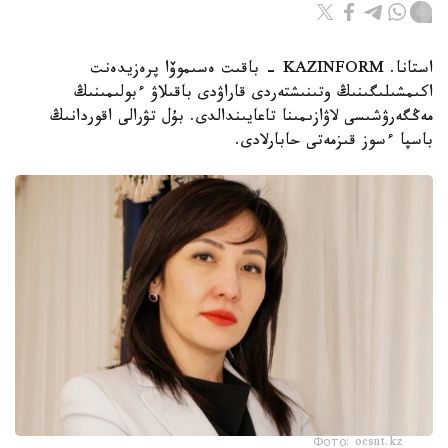
استانا. KAZINFORM - باقىت ەسىموۆا پرەزيدەنت
اكىمشىلىگىنىڭ وتىنىشتەردى قاراۋدى باقىلاۋ ءبولىمىنىڭ
مەڭگەرۋشىسى لاۋازىمىنا تاعايىندالدى. بۇل تۋرالى اقوردانىڭ
باسپا ءسوز قىزمەتى حابارلادى.
Фото: ocsnt.kz