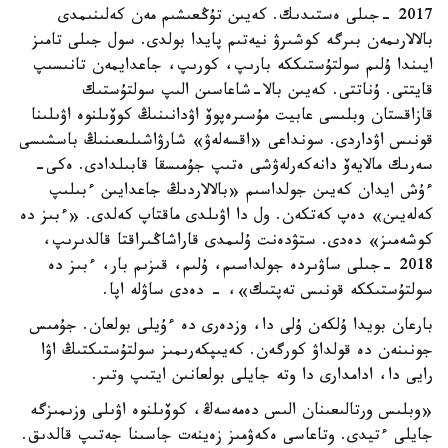
2017 -جىلى ەستىدىك. كەيىن تۇڭعىشىم مەن كەلىنىمدى
بالالارىمەن بىرگە كوشىرۋ نيەتىم پايدا بولدى. سول جىلى تامىز
ايىندا ۇلىم سولتۇستىككە بارىپ، كورىپ، جاعدايمەن تانىسىپ
قايتتى. ۇناتتى. كەيىن بالا-شاعاسىن الىپ سولتۇستىك
قازاقستان وبلىسى عابيت مۇسىرەپوۆ اۋدانىنىڭ كوۆىلنوە اۋىلىنا
قونىس اۋداردى. سونداعى «اقسەلەۋ» شارۋاشىلىعىنىڭ باسشىسى
سەرىك مالايەۆ دانەكەرلەۋشى ەتىپ جۇمىسقا قابىلدادى. ەكى-
ءۇش ايدان كەيىن جولداسىم «بالالاردىڭ جاعدايىن ءبىلىپ
كەلەيىن» دەپ كەتكەن. ول دا اۋىلدى ماقتاپ كەلدى. «ءبىز دە
كوشەمىز» دەدى. ستۋدەنت ۇلىمدى قاراشاڭىراقتا قالدىرىپ،
2018 -جىلى ساۋىردە جولداسىم، ۇلىم، قىزىم بار، ءبىز دە
سولتۇستىككە قونىس تەپتىك»، - دەدى ساۋلە اپا.
بارعان بويدا ۇلكەن ۇلى دا، وزدەرى دە ءۇيلى بولعان. جۇمىس
جونىنەن دە قولداۋ كورگەن. كەيىپكەرىمىز سولتۇستىكتىڭ اۋا
رايى دا، ادامدارى دا وتە جايلى بولعانىن ايتىپ وتىر.
«وبلىس ورتالىعىنان الىس دەمەسەڭ، كوۆىلنوە اۋىلى وزىمىزگە
جايلى ءتيدى. وتاعاسى ەكەۋمىز زەينەت جاسىنا جەتىپ قالدىق.