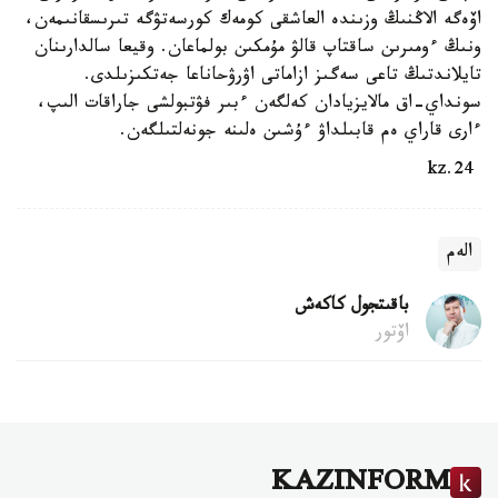
اۆەگە الاڭنىڭ وزىندە العاشقى كومەك كورسەتۋگە تىرىسقانىمەن،
ونىڭ ءومىرىن ساقتاپ قالۋ مۇمكىن بولماعان. وقيعا سالدارىنان
تايلاندتىڭ تاعى سەگىز ازاماتى اۋرۋحاناعا جەتكىزىلدى.
سونداي-اق مالايزيادان كەلگەن ءبىر فۋتبولشى جاراقات الىپ،
ءارى قاراي ەم قابىلداۋ ءۇشىن ەلىنە جونەلتىلگەن.
24.kz
الەم
باقىتجول كاكەش
اۆتور
KAZINFORM