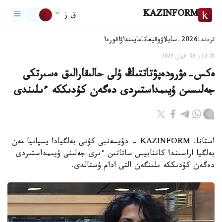
KAZINFORM
ق ز
ترەند:
2026-سايلاۋ
وقيعا
تاعايىنداۋ
اقوردا
12:25, 06 اقپان 2025
ەكس-ەۋرودەپۋتاتتىڭ ۇلى حالىقارالىق ەسىرتكى
جەلىسىن ۇيىمداستىردى دەگەن كۇدىككە ءىلىندى
استانا. KAZINFORM - دۇيسەنبى كۇنى بەلگيادا يسپانيا مەن
بەلگيا اراسىندا كاننابيس ساتاتىن ءىرى جەلىنى ۇيىمداستىردى
دەگەن كۇدىككە ىلىنگەن التى ادام ۇستالدى.