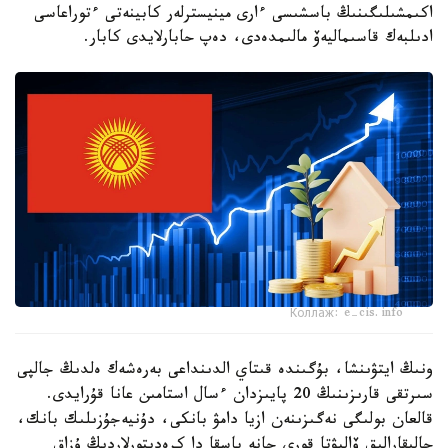
اكىمشىلىگىنىڭ باسشىسى ءارى مينيسترلەر كابينەتى ءتوراعاسى
ادىلبەك قاسىماليەۆ مالىمدەدى، دەپ حابارلايدى كابار.
Коллаж: e-cis.info
ونىڭ ايتۋىنشا، بۇگىندە قىتاي الدىنداعى بەرەشەك ەلدىڭ جالپى
سىرتقى قارىزىنىڭ 20 پايىزدان ءسال استامىن عانا قۇرايدى.
قالعان بولىگى نەگىزىنەن ازيا دامۋ بانكى، دۇنيەجۇزىلىك بانك،
حالىقارالىق ۆاليۋتا قورى جانە باسقا دا كرەديتورلاردىڭ ۇزاق