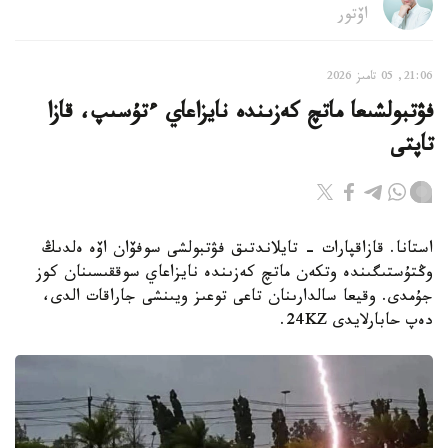
اۆتور
21:06, 05 تامىز 2026
فۋتبولشىعا ماتچ كەزىندە نايزاعاي ءتۇسىپ، قازا
تاپتى
استانا. قازاقپارات - تايلاندتىق فۋتبولشى سوفۆان اۆە ەلدىڭ
وڭتۇستىگىندە وتكەن ماتچ كەزىندە نايزاعاي سوققىسىنان كوز
جۇمدى. وقيعا سالدارىنان تاعى توعىز ويىنشى جاراقات الدى،
دەپ حابارلايدى 24KZ.