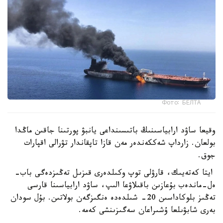
Фото: БЕЛТА
وقيعا ساۋد ارابياسىنىڭ باتىسىنداعى يانبۋ پورتىنا جاقىن ماڭدا
بولعان. زارداپ شەككەندەر مەن قازا تاپقاندار تۋرالى اقپارات
جوق.
ايتا كەتەيىك، قارۋلى توپ وكىلدەرى قىزىل تەڭىزدەگى باب-
ەل-ماندەب بۇعازىن باقىلاۋعا الىپ، ساۋد ارابياسىنا قارسى
تەڭىز بلوكاداسىن 20- شىلدەدە ەنگىزگەن بولاتىن. بۇل سودان
بەرى شابۋىلعا ۇشىراعان سەگىزىنشى كەمە.