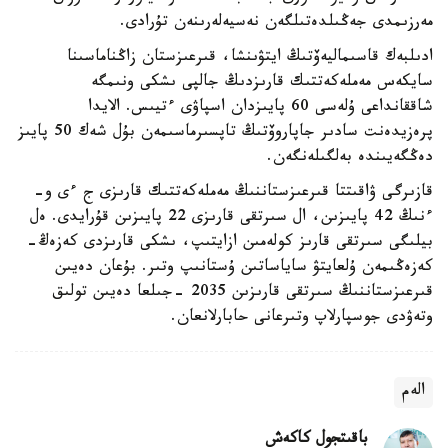
مەرزىمدى جەڭىلدەتىلگەن نەسيەلەرىنەن تۇرادى.
ادىلبەك قاسىماليەۆتىڭ ايتۋىنشا، قىرعىزستان زاڭناماسىنا
سايكەس مەملەكەتتىك قارىزدىڭ جالپى ىشكى ونىمگە
شاققانداعى ۇلەسى 60 پايىزدان اسپاۋى ءتيىس. الايدا
پرەزيدەنت سادىر جاپاروۆتىڭ تاپسىرماسىمەن بۇل شەك 50 پايىز
دەڭگەيىندە بەلگىلەنگەن.
قازىرگى ۋاقىتتا قىرعىزستاننىڭ مەملەكەتتىك قارىزى ج ءى و-
ءنىڭ 42 پايىزىن، ال سىرتقى قارىزى 22 پايىزىن قۇرايدى. ەل
بيلىگى سىرتقى قارىز كولەمىن ازايتىپ، ىشكى قارىزدى كەزەڭ-
كەزەڭىمەن ۇلعايتۋ ساياساتىن ۇستانىپ وتىر. بۇعان دەيىن
قىرعىزستاننىڭ سىرتقى قارىزىن 2035 -جىلعا دەيىن تولىق
وتەۋدى جوسپارلاپ وتىرعانى حابارلانعان.
الەم
باقىتجول كاكەش