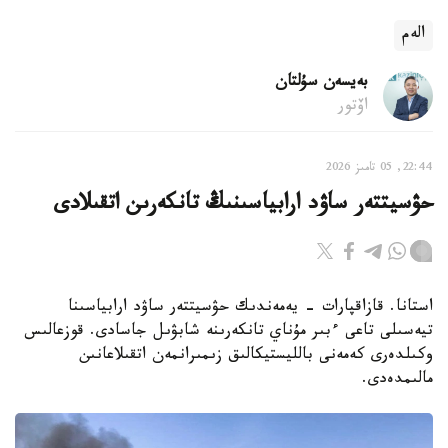
الەم
بەيسەن سۇلتان
اۆتور
22:44, 05 تامىز 2026
حۋسيتتەر ساۋد ارابياسىنىڭ تانكەرىن اتقىلادى
استانا. قازاقپارات - يەمەندىك حۋسيتتەر ساۋد ارابياسىنا
تيەسىلى تاعى ءبىر مۇناي تانكەرىنە شابۋىل جاسادى. قوزعالىس
وكىلدەرى كەمەنى بالليستيكالىق زىمىرانمەن اتقىلاعانىن
مالىمدەدى.