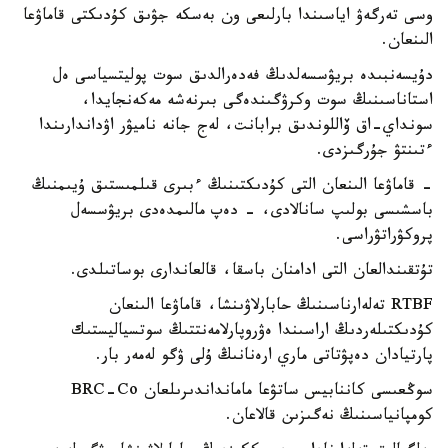
وسى تەرگەۋ اياسىندا بارلىعى ون بەسكە جۋىق كۇدىكتى قاماۋعا
الىنعان.
دۇيسەنبىدە بريۋسسەلدىڭ فەدەرالدىق سوت پوليتسياسى ەل
استاناسىنىڭ سوت وكرۋگىندەگى بىرنەشە مەكەنجايدا،
سونداي-اق ۆاللوندىق برابانت، لەج جانە ناميۋر اۋداندارىندا
ءتىنتۋ جۇرگىزدى.
- قاماۋعا الىنعان التى كۇدىكتىنىڭ ءبىرى قىلمىستىق ۇيىمنىڭ
باسشىسى بولىپ سانالادى، - دەپ مالىمدەدى بريۋسسەل
پروكۋراتۋراسى.
تۇتقىندالعان التى ادامنان باسقا، قالعاندارى بوساتىلدى.
RTBF تەلەارناسىنىڭ حابارلاۋىنشا، قاماۋعا الىنعان
كۇدىكتىلەردىڭ اراسىندا ەۋروپارلامەنتتىڭ سوتسياليستىك
پارتيادان دەپۋتاتى ماري ارەنانىڭ ۇلى ۋگو لەمەر بار.
سوڭعىسى كاننابيس ساتۋعا مامانداندىرىلعان BRC-Co
كومپانياسىنىڭ نەگىزىن قالاعان.