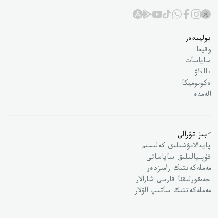
بوليمدەر
وقيعا
ساياسات
تالداۋ
ەكونوميكا
الەمدە
ءبىز تۋرالى
پايدالانۋشىلىق كەلىسىم
قۇپىيالىلىق ساياساتى
مەملەكەتتىك رامىزدەر
جەمقورلىققا قارسى شارالار
مەملەكەتتىك ساتىپ الۋلار