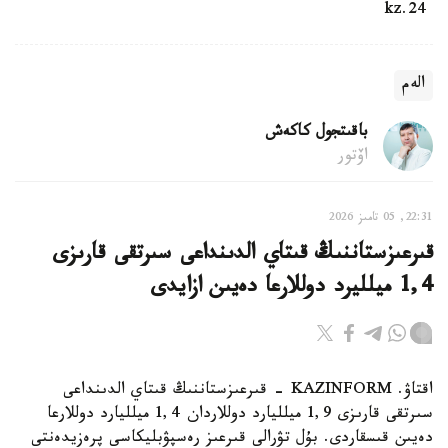
24.kz
الەم
باقىتجول كاكەش
اۆتور
22:31, 05 تامىز 2026
قىرعىزستاننىڭ قىتاي الدىنداعى سىرتقى قارىزى
1,4 ميلليرد دوللارعا دەيىن ازايدى
اقتاۋ. KAZINFORM - قىرعىزستاننىڭ قىتاي الدىنداعى
سىرتقى قارىزى 1,9 ميلليارد دوللاردان 1,4 ميلليارد دوللارعا
دەيىن قىسقاردى. بۇل تۋرالى قىرعىز رەسپۋبليكاسى پرەزيدەنتى