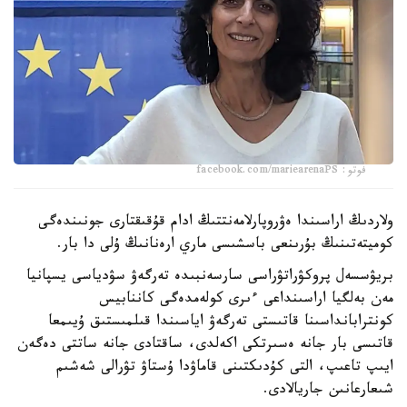
فوتو: facebook.com/mariearenaPS
ولاردىڭ اراسىندا ەۋروپارلامەنتتىڭ ادام قۇقىقتارى جونىندەگى
كوميتەتىنىڭ بۇرىنعى باسشىسى ماري ارەنانىڭ ۇلى دا بار.
بريۋسسەل پروكۋراتۋراسى سارسەنبىدە تەرگەۋ سۋدياسى يسپانيا
مەن بەلگيا اراسىنداعى ءىرى كولەمدەگى كاننابيس
كونترابانداسىنا قاتىستى تەرگەۋ اياسىندا قىلمىستىق ۇيىمعا
قاتىسى بار جانە ەسىرتكى اكەلدى، ساقتادى جانە ساتتى دەگەن
ايىپ تاعىپ، التى كۇدىكتىنى قاماۋدا ۇستاۋ تۋرالى شەشىم
شىعارعانىن جاريالادى.