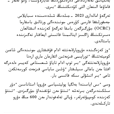
بەلگيالىق تەلەارناداعى دەرەككوزدىڭ حابارلاۋىنشا، ۋگو لەمەر -
قاماۋعا الىنعان التى كۇدىكتىنىڭ ءبىرى.
تەرگەۋ امالدارى 2023 -جىلدىڭ شىلدەسىندە سىبايلاس
جەمقورلىققا قارسى كۇرەس جونىندەگى ورتالىق باسقارما
(OCRC) جۇرگىزگەن باسقا تەرگەۋ كەزىندە انىقتالعان
ەسىرتكىنىڭ زاڭسىز اينالىمىنا قاتىستى ايعاقتار نەگىزىندە
باستالدى.
ءوز كەزەگىندە ەۋروپارلامەنتتە ادام قۇقىقتارى جونىندەگى شاعىن
كوميتەتتىڭ ءتورايىمى قىزمەتىن اتقارعان ماري ارەنا
ەۋروپارلامەنتتەگى ءبىر توپ ادام تاياۋ شىعىستاعى كەيبىر ەلدەرگە
اقشا مەن باعالى سىيلىقتار ءۇشىن ساياسي قىزمەت كورسەتكەن
تاعى ءبىر اتىشۋلى ىسكە قاتىسى بار.
وسى ءىس اياسىندا بەلگيا پوليتسياسى ەۋروپا استاناسىن ءدۇر
سىلكىندىرگەن بىرنەشە ءتىنتۋ مەن تۇتقىنداۋ جۇرگىزدى. ءتىنتۋ
كەزىندە كومپيۋتەرلەر، ۇيالى تەلەفوندار مەن 600 مىڭ ەۋرو
تاركىلەندى.