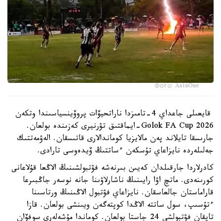
Фото: AsiaOne
قايعىلى جاعداي 4-تامىزدا ناراتحيۆات پروۆينسياسىندا وتكەن
Golok FA Cup 2026-ايماقتىق تۋرنيرى كەزىندە بولعان.
جارىسقا تايلاند پەن مالايزيا كوماندالارى قاتىسقان. الەۋمەتتىك
جەلىلەردە نايزاعاي تۇسكەن ءساتتىڭ ۆيدەوسى تارادى.
كادرلاردا جارقىلدان كەيىن بىرنەشە فۋتبولشىنىڭ الاڭعا قۇلاعانى
كورىنەدى. ماتچ اۋا رايىنىڭ ناشارلاۋىنا جانە نوسەر جاڭبىرعا
قاراماستان جالعاسقان. نايزاعاي فۋتبول الاڭىنىڭ ورتاسىنا
ءتۇسىپ، سول ساتتە الاڭدا كوپتەگەن ويىنشى بولعان. قازا
تاپقان فۋتبولشى 24 جاستا بولعان. كوماندا مۇشەلەرى سوفۆان