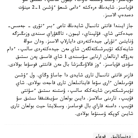
قۇياسىز. ونىڭ ۇستىنە ناۋات، ليمون سالىپ، ىستىق سۋ
قۇياسىز. شايدىڭ ەرەكشە ءدامى شىعۋ ءۇشىن 1-2 مينۋت
دەمدەپ الاسىز.
جاز ايىندا قاتتى تانىمال شايدىڭ تاعى ءبىر ءتۇرى - جەمىس-
جيدەكتى شاي. قۇلپىناي، ليمون، تاڭقۋراي سىندى وزىڭىزگە
ۇنايتىن ءتۇرلى جيدەكتەردى دايارلاپ الاسىز. ودان سوڭ
شاينەككە تۇيىرشىكتەلگەن شاي مەن جيدەكتەردى سالىپ، ءدام
بەرۋگە ارنالعان ارنايى سۋسىندى 1 شاي قاسىق پەن ىستىق
سۋدى قۇياسىز. ءوز قالاۋىڭىزشا بال مەن قانتتى قوسۋعا بولادى.
قازىر قاتتى تانىمال تارى شايدى دا جاساۋ وڭاي. ول ءۇشىن
قۋىرىلعان ءارى سۋعا قايناتىلعان تارى قاجەت بولادى. شاي
تۇيىرشىكتەرىن شاينەككە سالىپ، ۇستىنە ىستىق ءسۇتتى
قۇيىپ، تارىنى سالامىز. دايىن بولعان سۇيىقتىققا ىستىق سۋ
قۇيىپ، دامىنە قاراي بال قوسامىز. وسىلايشا حيت بولعان تارى
شايىن كوپكە ۇسىنۋعا بولادى.
دەنساۋلىق
قوعام