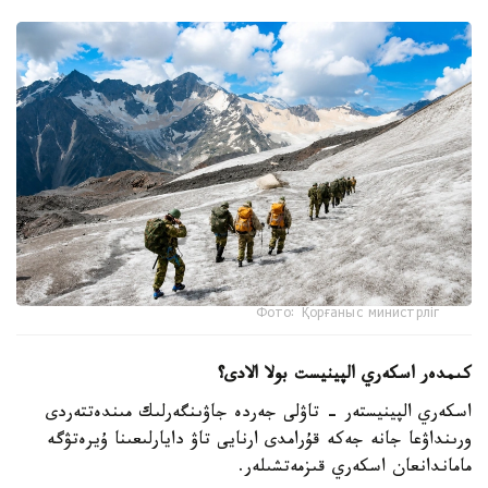
Фото: Қорғаныс министрліг
كىمدەر اسكەري الپينيست بولا الادى؟
اسكەري الپينيستەر - تاۋلى جەردە جاۋىنگەرلىك مىندەتتەردى
ورىنداۋعا جانە جەكە قۇرامدى ارنايى تاۋ دايارلىعىنا ۇيرەتۋگە
ماماندانعان اسكەري قىزمەتشىلەر.