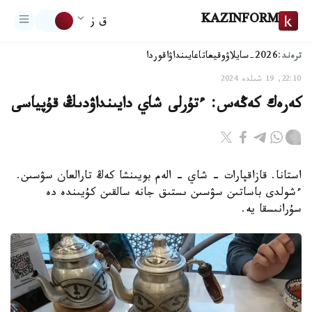
KAZINFORM
ق ز
ترەند:
2026-سايلاۋ
وقيعا
تاعايىنداۋ
اقوردا
22:10, 19 شىلدە 2024
كەرەك كەڭەس: ءتۇرلى شاي دايىنداۋدىڭ قۇپياسى
استانا. قازاقپارات - شاي - الەم بويىنشا كەڭ تارالعان سۋسىن.
ءشولدى باساتىن سۋسىن ىستىق جانە سالقىن كۇيىندە دە
سۇرانىسقا يە.