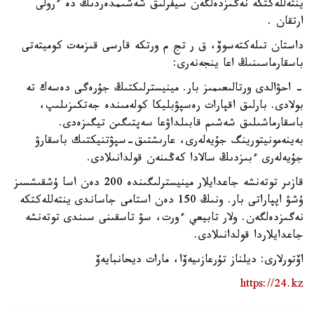
ينتەللەكتكە نەگىزدەلگەن سيفرلىق شەشىمدەردىڭ دە ءرولى
ارتقان .
داستان تىلەكتەسوۆ، ق ر تج م ورتكە قارسى قىزمەت كوميتەتى
باسقارماسىنىڭ اعا ينجەنەرى:
- احۋالدى ورتالىعىمىز بار. مينيسترلىكتىڭ جۇرەگى دەسەك تە
بولادى. بارلىق اقپارات رەسپۋبليكا كولەمىندە جەتكىزىلىپ،
باسقارماشىلىق شەشىم قابىلداۋعا سەپتىگىن تيگىزەدى.
بەينەمونيتورينگ جۇيەلەرى، عارىشتىق-سپۋتنيكتىك باسقارۋ
جۇيەلەرى ءبىزدىڭ سالادا كەڭىنەن قولدانىلادى.
قازىر توتەنشە جاعدايلار مينيسترلىگىندە 200 دەن اسا ۇشقىشسىز
ۇشۋ اپپاراتى بار. ونىڭ 150 دەن استامى جاساندى ينتەللەكتكە
نەگىزدەلگەن. ولار تابيعي ءورت، سۋ تاسقىنى سىندى توتەنشە
جاعدايلاردا قولدانىلادى.
اۆتورلارى: ديلناز تۇرعازىيەۆا، مارات ديحانبايەۆ
https://24.kz