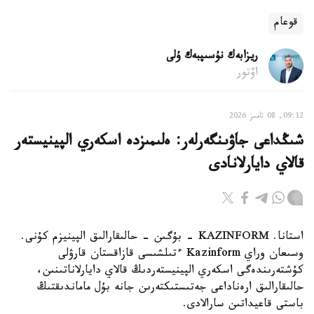
قوعام
ريزابەك نۇسىپبەك ۇلى
اۆتور
09:12, 08 تامىز 2026
شىڭداعى جاۋىنگەرلەر: ەلىمىزدە اسكەري الپينيستەر
قالاي دايارلانادى
استانا. KAZINFORM - بۇگىن - حالىقارالىق الپينيزم كۇنى.
وسىعان وراي Kazinform ءتىلشىسى قازاقستان قارۋلى
كۇشتەرىندەگى اسكەري الپينيستەردىڭ قالاي دايارلاناتىنىن،
حالىقارالىق ارەناداعى جەتىستىكتەرىن جانە بۇل ماماندىقتىڭ
باستى قاعيداتىن سارالادى.