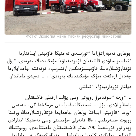
Фото: Экология және табиғи ресурстар министрлігі
جوعارى تەمپەراتۋراعا ءتوزىمدى تەحنيكا قاۋىپتى ايماقتاردا
ءتىلسىز جاۋدى قاشىقتان اۋىزدىقتاۋعا مۇمكىندىك بەرەدى. "بۇل
قۇتقارۋشىلاردىڭ قاۋىپسىزدىگىن ارتتىرىپ، توتەنشە جاعدايلارعا
جەدەل ارەكەت ەتۋگە مۇمكىندىك بەرەدى"، - دەيدى ماماندار.
ديلناز تۇرعازىيەۆا، ءتىلشى:
- ءورت ءسوندىرۋ روبوتى وسى پۋلت ارقىلى قاشىقتان
باسقارىلادى. بۇل - تەحنيكانىڭ باستى ەرەكشەلىگى. سەبەبى
ءورت ءقاۋىپتى ايماقتا بولعان جاعدايدا قۇتقارۋشىلاردىڭ ورنىنا
روبوت جىبەرىلىپ، ەڭ قاتەرلى جۇمىستى وسى تەحنيكا اتقارادى.
وپەراتور قۇرىلعىنا 700 مەتر قاشىقتىقتان باعىتتايدى. روبوتتىڭ