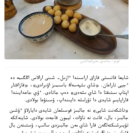
فوتو: ساندىق مەيرامحاناسى
شايعا قاتىستى قازاق اراسىندا ءازىل- شىنى ارالاس اڭگىمە دە
ءجيى تاراعان. «شاي ىشپەسەك باسىمىز اۋىرادى»، «قازاقتار
اپتاپ ىستىقتا دا شاي ىشەدى» دەپ جاتادى. ءۇي جاعدايىندا
قاراپايىم شايدى دا تۇرلىشە دايىنداپ، ۇسىنۋعا بولادى.
«تاشكەنت شايى» نە جالبىز قوسىلعان شايدى دايارلاۋ ءۇشىن
جالبىز، بال، قانت نە ناۋات، ليمون قاجەت بولادى. شاينەككە
تۇيىرشىكتەلگەن قارا شاي مەن جالبىزدى سالىپ، ۇستىنەن بال