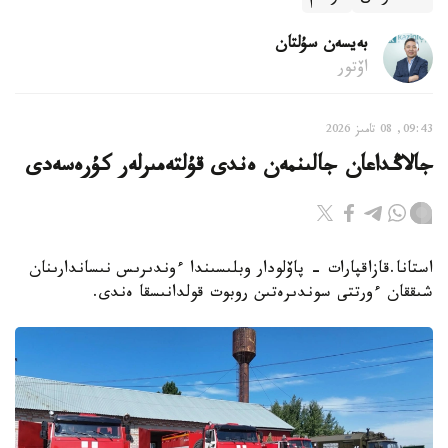
بەيسەن سۇلتان
اۆتور
09:43, 08 تامىز 2026
جالاڭداعان جالىنمەن ەندى قۇلتەمىرلەر كۇرەسەدى
استانا.قازاقپارات - پاۆلودار وبلىسىندا ءوندىرىس نىساندارىنان
شىققان ءورتتى سوندىرەتىن روبوت قولدانىسقا ەندى.