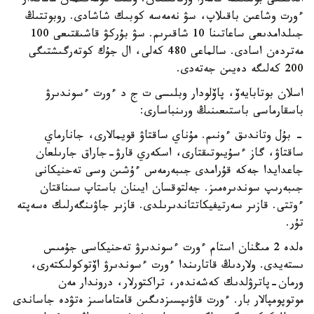
الدىڭعى بولىگىنە كامەرا ورناتىلعان. ونىڭ كومەگىمەن ماماندار
ءورت وشاعىن باقىلاپ، سۋ نەمەسە كوبىك شاشادى. روبوتتىڭ
جىلدامدىعى ساعاتىنا 10 شاقىرىم. سۋ بۇركۋ قاشىقتىعى 100
مەتردەن اسادى. سالماعى 480 كەلى، ال جۇك كوتەرگىشتىگى
200 كەلىگە دەيىن جەتەدى.
اسلان بوتابايەۆ، پاۆلودار وبلىسى ت ج د ءورت ءسوندىرۋ
باسقارماسى باستىعىنىڭ ورىنباسارى:
- بۇل وتاندىق ءونىم. مۇناي ساقتاۋ قويمالارى، جانارماي
ساقتاۋ، گاز ءسۇيىوتىقتارى، اسكەري قارۋ-جاراق جارىلعان
جاعدايدا جەكە قۇرامدى جىبەرمەس ءۇشىن وسى تەحنيكانى
جىبەرىپ سوندىرەمىز. جەلتوقسان ايىنان باستاپ سىناقتان
ءوتتى. قازىر سەرتيفيكاتتاندىرىلدى. قازىر جاۋىنگەرلىك ەسەپتە
تۇر.
ەلدە 2 مىڭنان استام ءورت ءسوندىرۋ تەحنيكاسى جۇمىس
ىستەيدى. ولاردىڭ قاتارىندا ءورت ءسوندىرۋ اۆتوكولىكتەرى،
ورمان-پاترۋلدىك كەشەندەر، تراكتورلار، دروندار مەن
موتوپومپالار بار. ءورت قاۋىپسىزدىگىن قامتاماسىز ەتۋدە جاساندى