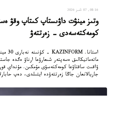
08:16, 07 تامىز 2026
وتىز مينۋت داۋىستاپ كىتاپ وقۋ ەستە
كومەكتەسەدى - زەرتتەۋ
استانا.
ماتەماتيكالىق ەسەپتەر شىعارۋعا ارناۋ ەگدە جاستا
جاريالانعان جاڭا زەرتتەۋدە ايتىلدى، دەپ حابارلايدى st.org