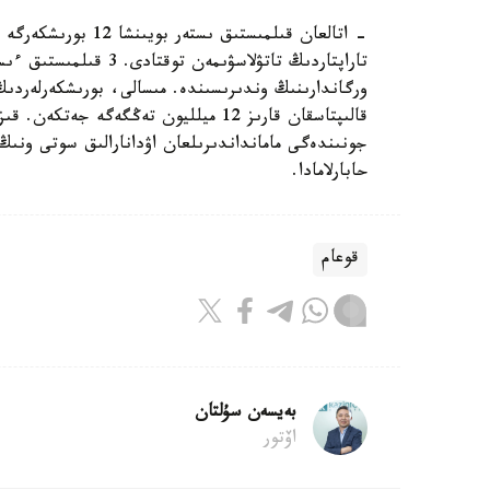
قالىپتاسقان قارىز 12 ميلليون تەڭگەگە 
حابارلامادا.
قوعام
بەيسەن سۇلتان
اۆتور