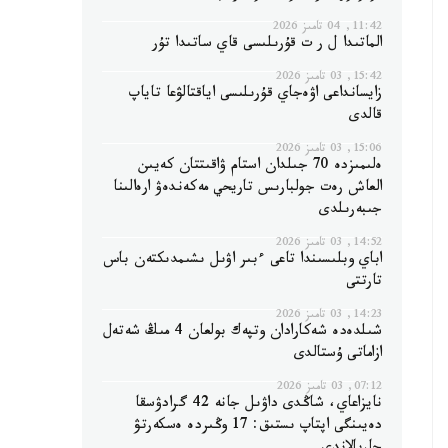
11:42, 04 تامىز 2026
الماتىدا ل ر ت قۇرىلىسى قاي ساتىدا تۇر
15:42, 03 تامىز 2026
زايسانداعى اۋەجاي قۇرىلىسى اياقتالۋعا تاياپ
قالدى
15:06, 03 تامىز 2026
ەلىمىزدە 70 جىلدان استام ۋاقىتتان كەيىن
العاش رەت جولبارىس تاريحي مەكەندەۋ ارەالىنا
جىبەرىلدى
14:52, 03 تامىز 2026
اباي وبلىسىندا تاعى ءبىر اۋىل ىشىمدىكتەن باس
تارتتى
14:23, 03 تامىز 2026
شىلدەدە شەكارادان وتپەك بولعان 4 مىڭ شەتەل
ازاماتى ۇستالدى
07:12, 03 تامىز 2026
نايزاعاي، شاڭدى داۋىل جانە 42 گرادۋسقا
دەيىنگى اپتاپ ىستىق: 17 وڭىردە ەسكەرتۋ