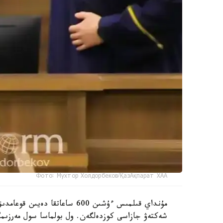
Фото: Мухтор Холдорбеков/ҚазАқпарат ХАА
مۇنداي قىلمىس ءۇشىن 600 ساعا
شەكتەۋ جازاسى كوزدەلگەن. ول بولماسا سول مەرزىمگ