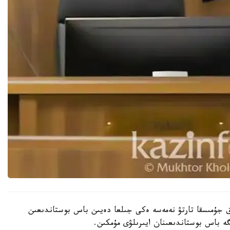
تقا دەيىن قوعامدىق جۇمىسقا تارتۋ نەمەسە ەكى جىلعا دەيىن باس بوستاندىعىن
ە باس بوستاندىعىنان ايىرىلۋى مۇمكىن.