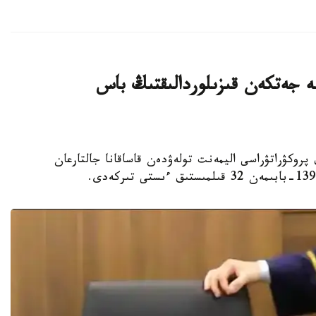
ليون تەڭگەگە جەتكەن قىزىلوردالىقتىڭ باس
لوردا وبلىستىق پروكۋراتۋراسى اليمەنت تولەۋدەن قاساقانا جالتارعان