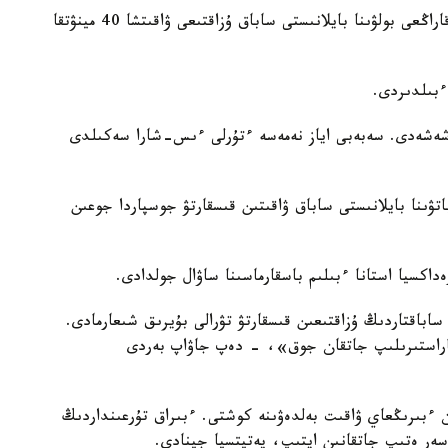
«2-اۋىسىم وقۋشىلارى ساباقتان تاراعاندا كۇن وتە قاراڭعى بولۋىنا بايلانىستى ساباق ۇزاقتىعى ۋاقىتشا 40 مينۋتقا
 ءبىلدىردى.
 شەشەدى. سەبەبى اياز نەمەسە ءتۇرلى ءىس-شارا سەكىلدى
تۋىنا بايلانىستى ساباق ۋاقىتىن قىسقارتۋ جوسپاردا جوعىن
 رەداكسيا استانا ءبىلىم باسقارماسىنا ساۋال جولدادى.
ساباقتاردىڭ ۇزاقتىعىن قىسقارتۋ تۋرالى بۇيرىق شىعارمادى.
اراستىرىلىپ جاتقان جوق»، - دەپ جاۋاپ بەردى
ى 1-ناۋرىزدا قازاقستان ءبىرىڭعاي ۋاقىت بەلدەۋىنە كوشتى. ءبىراق تۇرعىنداردىڭ
ەر ەتىپ جاتقانىن ايتىپ، پەتيتسيا جينادى.