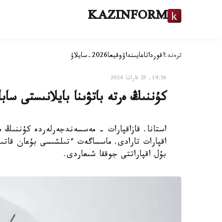
KAZINFORM
ترەند:
اقوردا
تاعايىنداۋ
وقيعا
2026-سايلاۋ
14:56, 25 قاراشا 2024
كۇننىڭ ەرتە باتۋىنا بايلانىستى ساب
استانا. قازاقپارات - مەسسەندجەرلەردە كۇننىڭ ەر
اقپارات تارادى. ماسساگەت ءتىلشىسى بۇعان قاتىس
بۇل اقپاراتتى جوققا شىعاردى.