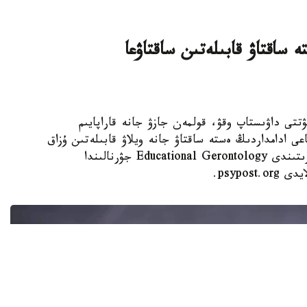
 ساقتاۋ قابىلەتىن ساقتاۋعا
 KAZINFORM - كۇنىنە نەبارى 30 مينۋتتى داۋىستاپ وقۋ، قولمەن جازۋ جانە قاراپايىم
عى ادامداردىڭ ەستە ساقتاۋ جانە ويلاۋ قابىلەتىن ۇزاق
ۋاقىت ساقتاۋعا كومەكتەسۋى مۇمكىن. مۇنداي قورىتىندى Educational Gerontology جۋرنالىندا
psypo.