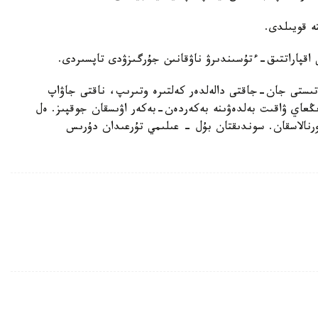
ە قويىلدى.
 اقپاراتتىق-ءتۇسىندىرۋ ناۋقانىن جۇرگىزۋدى تاپسىردى.
اتىستى جان-جاقتى دالەلدەر كەلتىرە وتىرىپ، ناقتى جاۋاپ
ڭعاي ۋاقىت بەلدەۋىنە بەكەردەن-بەكەر اۋىسقان جوقپىز. ەل
رنالاسقان. سوندىقتان بۇل - عىلىمي تۇرعىدان دۇرىس