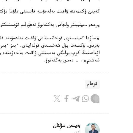
كەيىن ۇكىمەتتە ۋاقىت بەلدەۋىنە قاتىستى داۋعا نۇكت
پرەمەر-مينيستر ولجاس بەكتەنوۆ نەعۇرلىم تۇسىنىكتى
«ساۋدا ءمينيسترى قولدانىستاعى ۋاقىت بەلدەۋىنە ق
بەردى. ۇكىمەت بۇل شەشىمدى قولدايدى. ءبىز ءبىرى
اۋماعىنىڭ كوپ بولىگى بەسىنشى ۋاقىت بەلدەۋىندە و
شەشىم»، - دەدى بەكتەنوۆ.
قوعام
بەيسەن سۇلتان