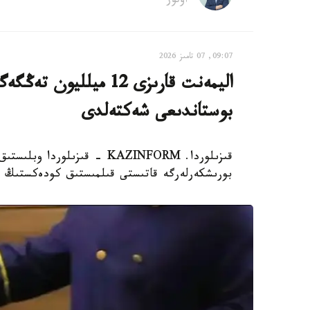
اۆتور
09:07, 07 تامىز 2026
اليمەنت قارىزى 12 ميل
بوستاندىعى شەكتەلدى
قىزىلوردا. KAZINFORM - قىزى
بورىشكەرلەرگە قاتىستى قىلمىستىق كودەكستىڭ 139-بابىمەن 32 قىلمىستىق ءىستى تىركەدى.