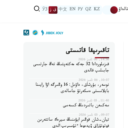
الداۋ
KZ
QZ
РУ
EN
中文
ق ز
ЎЗ
تاقىرىپقا قاتىستى
14:56, 06 تامىز 2026
قىزىلوردادا 32 جەكە مەكتەپتىڭ تەڭ جارتىسى
جابىلىپ قالدى
10:07, 06 تامىز 2026
نوسەر، بۇرشاق، داۋىل: 16 وڭىرگە اۋا رايىنا
بايلانىستى ەسكەرتۋ جاسالدى
11:40, 05 تامىز 2026
سەكسەن باتىردىڭ كىسەسى
09:07, 05 تامىز 2026
تيان-شان قوڭىر ايۋىنىڭ سيرەك ساتتەرىن
فوتوتۇزاق ۆيدەوعا ءتۇسىرىپ الدى