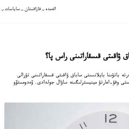
الەمدە
قازاقستان
ساياسات
ت
اق ۋاقىتى قىسقاراتىنى راس پا؟
تە باتۋىنا بايلانىستى ساباق ۋاقىتى قىسقاراتىنى تۋرالى
تى وقۋ-اعارتۋ مينيسترلىگىنە ساۋال جولدادى. ۆەدومستۆو