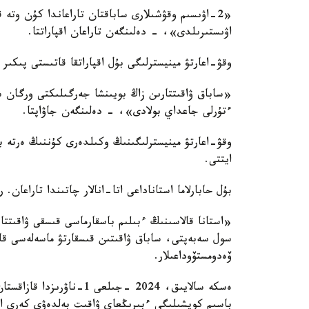
اۋىستىرىلدى»، - دەلىنگەن تاراعان اقپاراتتا.
وقۋ-اعارتۋ مينيسترلىگى بۇل اقپاراتقا قاتىستى پىكىر
«ساباق ۋاقىتتارىن زاڭ بويىنشا جەرگىلىكتى ورگان
ءتۇرلى جاعداي بولادى»، - دەلىنگەن جاۋاپتا.
وقۋ-اعارتۋ مينيسترلىگىنىڭ وكىلدەرى كۇننىڭ ەرتە با
ايتتى.
بۇل حابارلاما استاناداعى اتا-انالار چاتىندا تاراعان.
«استانا قالاسىنىڭ ءبىلىم باسقارماسى قىسقى ۋاقىتتا 
سول سەبەپتى، ساباق ۋاقىتىن قىسقارتۋ ماسەلەسى ق
ۆەدومستۆوداعىلار.
ەسكە سالايىق، 2024 -جىلع
باسىم كوپشىلىگى ءبىرىڭعاي ۋاقىت بەلدەۋى كەرى اس