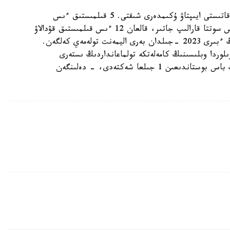
- اتالعان قىلمىستىق ىستەر بويىنشا 12 بورىشكەرگە قاتىستى ايىپتاۋ ۇكىمدەرى شىقتى. 5 قىلمىستىق ءىس
تاراپتاردىڭ تاتۋلاسۋىمەن توقتادى. 3 قىلمىستىق ءىس سوتتا قارالىپ جاتىر، قالعان 12 ءىس قىلمىستىق قۋدالاۋ
ورگاندارىنىڭ وندىرىسىندە. مىسالى، بورىشكەرلەردىڭ ءبىرى 2023 -جىلدان بەرى اليمەنت تولەمەي كەلگەن.
جەتكەن. قىزىلوردا وبلىسىنىڭ كامەلەتكە تولماعانداردىڭ ىستەرى
جونىندەگى مامانداندىرىلعان اۋدانارالىق سوتى ونىڭ باس بوستاندىعىن 1 جىلعا شەكتەدى، - دەلىنگەن